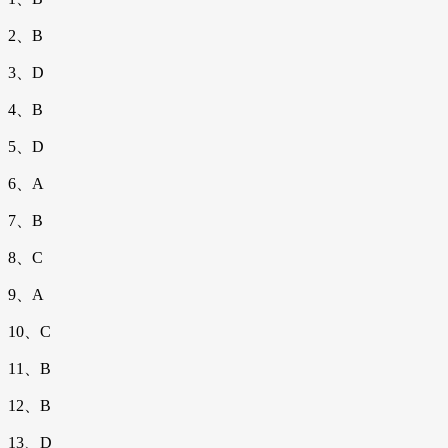
2、B
3、D
4、B
5、D
6、A
7、B
8、C
9、A
10、C
11、B
12、B
13、D