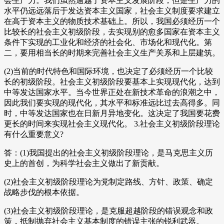
会生产力。我们虽然逾越了资本主义发展阶段，但是生产力的
水平仍远远落后于发达资本主义国家，社会主义制度要求建立
在高于资本主义的物质技术基础上。所以，我国必须经历一个
比较长的社会主义初级阶段，去实现别的愈多国家在资本主义
条件下实现的工业化和经济的社会化、市场化和现代化。第
二，要用相当长的时期来完善社会主义生产关系和上层建筑。
(2)当前的时代特色和国际环境，也决定了必须经历一个比较
长的初级阶段。社会主义初级阶段要基本上实现现代化，达到
中等发达国家水平。当今世界正处在新技术革命的浪潮之中，
因此我们要实现的现代化，其水平和标准远比过去高得多。同
时，中等发达国家也在日新月异地变化。这决定了我国要花费
更长的时间来实现社会主义现代化。 3.社会主义初级阶段理论
有什么重要意义?
答：(1)我国提出的社会主义初级阶段理论，是马克思主义历
史上的首创，为科学社会主义做出了新贡献。
(2)社会主义初级阶段理论为党制定路线、方针、政策、确定
战略步伐的根本依据。
(3)社会主义初级阶段理论，是克服超越阶段的错误观念和政
策，抵制抛弃社会主义基本制度的错误主张的锐利武器。