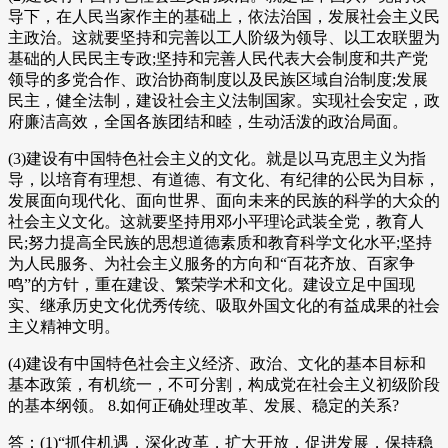
导下，在人民当家作主的基础上，依法治国，发展社会主义民
主政治。这就要坚持和完善以工人阶级为领导、以工农联盟为
基础的人民民主专政;坚持和完善人民代表大会制度和共产党
领导的多党合作、政治协商制度以及民族区域自治制度;发展
民主，健全法制，建设社会主义法制国家。实现社会安定，政
府廉洁高效，全国各族团结和睦，生动活泼的政治局面。
(3)建设有中国特色社会主义的文化。就是以马克思主义为指
导，以培育有理想、有道德、有文化、有纪律的公民为目标，
发展面向现代化、面向世界、面向未来的民族的科学的大众的
社会主义文化。这就要坚持用邓小平理论武装全党，教育人
民;努力提高全民族的思想道德素质和教育科学文化水平;坚持
为人民服务、为社会主义服务的方向和“百花齐放、百家争
鸣”的方针，重在建设、繁荣学术和文化。建设立足中国现
实、继承历史文化优秀传统、吸取外国文化的有益成果的社会
主义精神文明。
(4)建设有中国特色社会主义经济、政治、文化的基本目标和
基本政策，有机统一，不可分割，构成党在社会主义初级阶段
的基本纲领。 8.如何正确处理改革、发展、稳定的关系?
答：(1)“抓住机遇，深化改革，扩大开放，促进发展，保持稳