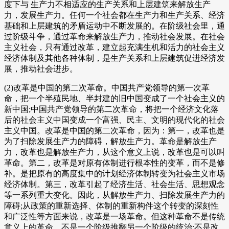
度下与 生产力不相适应的生产关系和上层建筑来解放生产
力，发展生产力。任何一个社会都在生产力和生产关系、经济
基础和上层建筑的矛盾运动中不断发展的。在阶级社会里，通
过阶级斗争，通过革命来解放生产力，推动社会发展。在社会
主义社会，只有通过改革，建立起充满生机和活力的社会主义
经济体制及其他各种体制，是生产关系和上层建筑促进经济发
展，推动社会进步。
(2)改革是中国的第二次革命。中国共产党领导的第一次革
命，把一个半殖民地、半封建的旧中国变成了一个社会主义的
新中国;中国共产党领导的第二次革命，将把一个经济文化落
后的社会主义中国变成一个富强、民主、文明的现代化的社会
主义中国。改革是中国的第二次革命，因为：第一，改革也是
为了扫除发展生产力的障碍，解放生产力。革命是解放生产
力，改革也是解放生产力，从这个意义上说，改革也是可以叫
革命。第二，改革是对原有体制进行根本性的变革，而不是修
补。是把原有的高度集中的计划经济体制转变为社会主义市场
经济体制。第三，改革引起了经济生活、社会生活、思想观念
等一系列重大变化。因此，从解放生产力、扫除发展生产力的
障碍;从政策的重新选择、体制的重新构件这个转变的深刻性
和广泛性等方面来说，改革是一场革命。但这种革命不是传统
意义上的革命，不是一个阶级推翻另一个阶级的统治;不是改