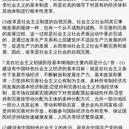
变社会主义的基本制度，而是在党的领导下对原有的经济体和
其他体制进行根本性变革。
(3)改革是社会主义制度的自我完善。社会主义社会同其它事
物发展的规律一样，也有一个从不成熟到成熟、不完善到完善
的发展过程。这一过程是社会主义社会矛盾运动中逐步完成
的，是通过改革生产关系和上层建筑中不适应生产力发展的环
节，促进生产力的发展，从而推动社会主义社会不断完善和发
展。因此，改革是社会主义社会的自我完善。
7.党在社会主义初级阶段基本纲领的主要内容是什么? 答：(1)
建设有中国特色社会主义经济的基本目标：就是在社会主义条
件下发展市场经济，不断解放和发展生产力。基本政策和要
求：①坚持和完善社会主义公有制为主体、多种所有制经济共
同发展的基本经济制度;②坚持和完善社会主义市场经济体
制，是市场在国家宏观调控下对资源配置起基础性作用;③坚
持和完善按劳动分配为主体的多种分配方式，允许一部分地区
一部分人先富起来，带动和帮助后富，逐步走向共同富裕;④
坚持和完善对外开放，积极参与国际经济合作和竞争。保证国
民经济持续快速健康发展，人民共享经济繁荣成果。
(2)建设有中国特色社会主义的政治。就是在中国共产党的领