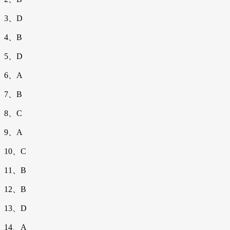
3、D
4、B
5、D
6、A
7、B
8、C
9、A
10、C
11、B
12、B
13、D
14、A