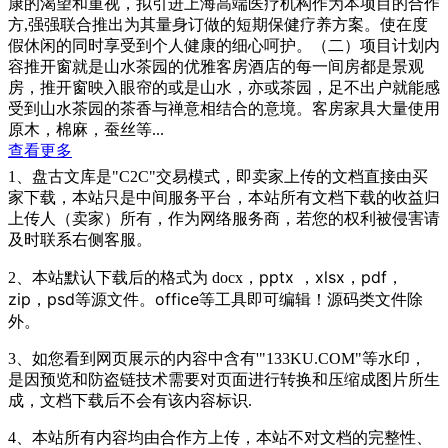
康的渴望和重视，拟引进上海高端医疗机构作为本项目的合作
方,强强联合推出为其量身订做的短期保健疗养方案。使在度
假休闲的同时享受到个人健康的细心呵护。（二）项目计划内
容推开窗就是山水茶园的优雅客房酒店的每一间房都是景观
房，推开窗映入眼帘的或是山水，亦或茶园，足不出户就能感
受到山水茶园的茶香与禅意相结合的意境。客房家具大量使用
原木，棉麻，蚕丝等...
查看更多
1、盘古文库是"C2C"交易模式，即卖家上传的文档直接由买
家下载，本站只是中间服务平台，本站所有文档下载的收益归
上传人（卖家）所有，作为网络服务商，若您的权利被侵害请
及时联系右侧客服。
pptx ，
xlsx，pdf
，
2、本站默认下载后的格式为 docx，
zip
，
psd等源文件。office等工具
即可编辑！源码类文件除
外。
3、如您看到网页展示的内容中含有'"133KU.COM"等水印，
是因预览和防盗链技术需要对页面进行转换和压缩成图片所生
成，文档下载后不会有该内容标识.
4、本站所有内容均由合作方上传，本站不对文档的完整性、