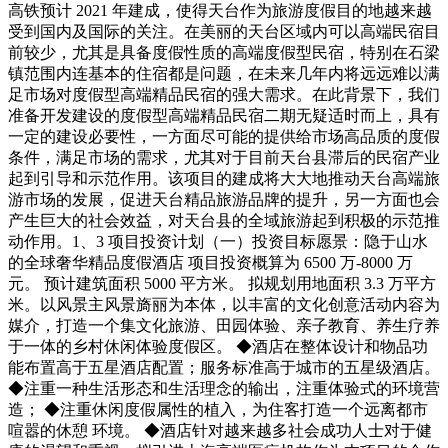
高铁预计 2021 年建成，使得天台作为旅游度假目的地越来越
受到国内及国际的关注。在美丽的天台区域内可以高端民宿目
前较少，尤其是具备度假性质的高端度假型民宿，特别在石梁
镇范围内连基本的住宿都是问题，在未来几年内将远远难以满
足市场对度假型高端精品民宿的强大需求。在此背景下，我们
准备开发建设的度假型高端精品民宿二期无疑适时而上，具有
一定的建设必要性，一方面尽可能的提供给市场高品质的度假
条件，满足市场的需求，尤其对于目前天台县滞后的民宿产业
起到引导和示范作用。该项目的建成将大大地推动天台高端旅
游市场的发展，促进天台精品旅游品牌的提升，另一方面也会
产生巨大的社会效益，对天台县的全域旅游起到积极的示范推
动作用。1、3 项目投资计划（一）投资目标愿景：隐于山水
的全球奢华精品度假酒店 项目投资概算为 6500 万-8000 万
元。 预计建筑面积 5000 平方米。 拟规划用地面积 3.3 万平方
米。以风景主风景旖丽为本体，以丰富的文化创意活动内容为
媒介，打造一个集文化旅游、田园体验、亲子教育、养生疗养
于一体的乡村休闲体验度假区。 ◆酒店在整体设计和物品功
能布置高于五星酒店配置；服务标准高于城市的五星级酒店。
◆注重一种生活形态和生活理念的输出，注重体验式的环境营
造； ◆注重休闲度假属性的植入，为住客打造一个远离都市
喧嚣的休憩 环境。 ◆酒店针对越来越多社会成功人士对于健