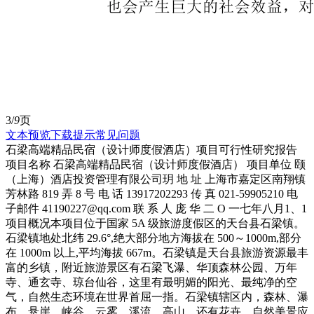
3/
9
页
文本预览
下载提示
常见问题
石梁高端精品民宿（设计师度假酒店）项目可行性研究报告
项目名称 石梁高端精品民宿（设计师度假酒店） 项目单位 颐
（上海）酒店投资管理有限公司玥 地 址 上海市嘉定区南翔镇
芳林路 819 弄 8 号 电 话 13917202293 传 真 021-59905210 电
子邮件 41190227@qq.com 联 系 人 庞 华 二 O 一七年八月1、1
项目概况本项目位于国家 5A 级旅游度假区的天台县石梁镇。
石梁镇地处北纬 29.6°,绝大部分地方海拔在 500～1000m,部分
在 1000m 以上,平均海拔 667m。石梁镇是天台县旅游资源最丰
富的乡镇，附近旅游景区有石梁飞瀑、华顶森林公园、万年
寺、通玄寺、琼台仙谷，这里有最明媚的阳光、最纯净的空
气，自然生态环境在世界首屈一指。石梁镇辖区内，森林、瀑
布、悬崖、峡谷、云雾、溪流、高山，还有花卉，自然美景应