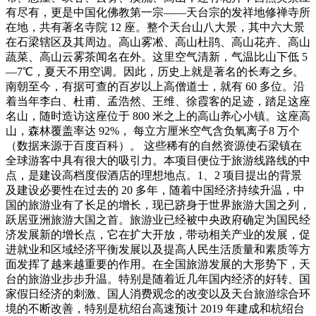
有尽有，更是中国化佛教第一宗——天台宗的发祥地修禅寺所
在地，共有著名寺院 12 座。整个天台山八大景，其中六大景
在石梁辖区及其周边。高山雾凇、高山杜鹃、高山花卉、高山
蔬菜、高山云雾茶闻名在外。这里空气清新，气温比山下低 5
—7℃，夏天不用空调。因此，历史上就是著名的长寿之乡。
南朝至今，有据可查的百岁以上高僧道士，就有 60 多位。沿
着当年李白、杜甫、孟浩然、王维、徐霞客的足迹，踏足这座
名山，随时造访这座位于 800 米之上的高山养心小镇。这座高
山，森林覆盖率达 92%， 每立方厘米空气含负氧离子8 万个
（数据来源于百度百科）。 这些稀有的自然资源使石梁镇在
全球游客中具有很大的吸引力。本项目便位于旅游线路线的中
点，是建设高档度假酒店的理想地点。1、2 项目提出的背景
及建设必要性在过去的 20 多年，随着中国经济持续升温，中
国的旅游业有了长足的增长，现已跻身于世界旅游大国之列，
跃居亚洲旅游大国之首。旅游业已经被中央政府确定为国民经
济发展新的增长点，它在扩大开放，带动相关产业的发展，促
进就业和区域经济平衡发展以及提高人民生活质量和素质等方
面发挥了越来越重要的作用。在全国旅游发展的大形势下，天
台的旅游业步步升温。特别是随着近几年国内经济的好转、国
家假日经济的刺激、国人消费观念的改变以及天台旅游综合环
境的不断改善，特别是杭绍台高速预计 2019 年建成和杭绍台