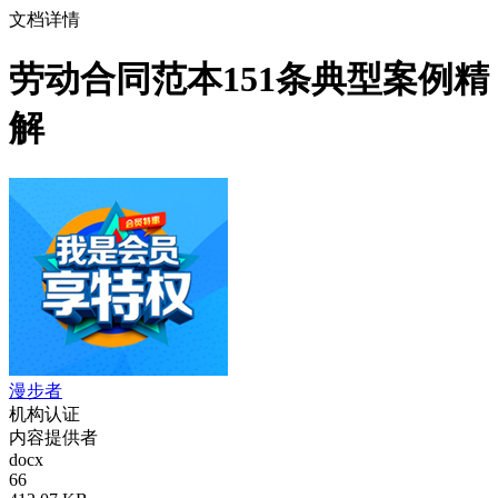
文档详情
劳动合同范本151条典型案例精
解
漫步者
机构认证
内容提供者
docx
66