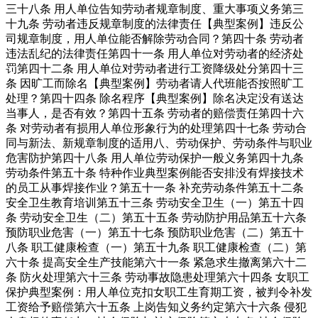
三十八条 用人单位告知劳动者规章制度、重大事项义务第三
十九条 劳动者违反规章制度的法律责任【典型案例】违反公
司规章制度，用人单位能否解除劳动合同？第四十条 劳动者
违法乱纪的法律责任第四十一条 用人单位对劳动者的经济处
罚第四十二条 用人单位对劳动者进行工资降级处分第四十三
条 因旷工而除名【典型案例】劳动者请人代班能否按照旷工
处理？第四十四条 除名程序【典型案例】除名决定没有送达
当事人，是否有效？第四十五条 劳动者的赔偿责任第四十六
条 对劳动者有损用人单位形象行为的处理第四十七条 劳动合
同与新法、新规章制度的适用八、劳动保护、劳动条件与职业
危害防护第四十八条 用人单位劳动保护一般义务第四十九条
劳动条件第五十条 特种作业典型案例能否安排没有焊接技术
的员工从事焊接作业？第五十一条 补充劳动条件第五十二条
安全卫生教育培训第五十三条 劳动安全卫生（一）第五十四
条 劳动安全卫生（二）第五十五条 劳动防护用品第五十六条
预防职业危害（一）第五十七条 预防职业危害（二）第五十
八条 职工健康检查（一）第五十九条 职工健康检查（二）第
六十条 提高安全生产技能第六十一条 紧急求生撤离第六十二
条 防火处理第六十三条 劳动事故隐患处理第六十四条 女职工
保护典型案例：用人单位克扣女职工生育期工资，被判令补发
工资给予赔偿第六十五条 上岗告知义务约定第六十六条 侵犯