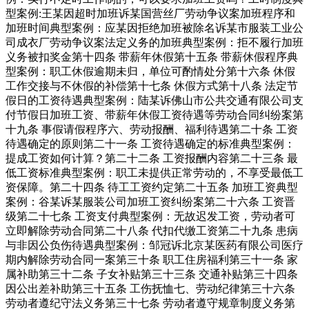
型案例:王某因超时加班诉某国营丝厂劳动争议案加班程序和
加班时间典型案例：应某因拒绝加班被除名诉某市服装工业公
司成衣厂劳动争议案法定义务的加班典型案例：拒不履行加班
义务被扣奖金第十四条 带薪年休假第十五条 带薪休假程序典
型案例：职工休假逾期未归，单位可酌情处分第十六条 休假
工作交接与不休假的补偿第十七条 休假方式第十八条 法定节
假日的工资待遇典型案例：陆某诉佛山市公共交通有限公司支
付节假日加班工资、带薪年休假工资待遇等劳动合同纠纷案第
十九条 事假请假程序六、劳动报酬、福利待遇第二十条 工资
待遇确定的原则第二十一条 工资待遇确定的标准典型案例：
提成工资如何计算？第二十二条 工资报酬内容第二十三条 最
低工资标准典型案例：职工未提供正常劳动的，不享受最低工
资保障。第二十四条 待工工资约定第二十五条 加班工资典型
案例：谷某诉某服装公司加班工资纠纷案第二十六条 工资晋
级第二十七条 工资支付典型案例：无故迟发工资，劳动者可
立即解除劳动合同第二十八条 代扣代缴工资第二十九条 患病
与非因公负伤待遇典型案例：邹冠诉北京某医药有限公司医疗
期内解除劳动合同一案第三十条 职工住房福利第三十一条 家
属补助第三十二条 子女补贴第三十三条 交通补贴第三十四条
因公出差补助第三十五条 工伤抚恤七、劳动纪律第三十六条
劳动者遵纪守法义务第三十七条 劳动者遵守规章制度义务第