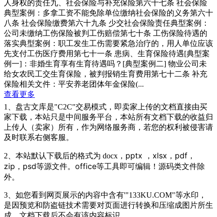
人身权的责任九、社会保险与补充保险第六十七条 社会保险
典型案例：多拿工资不能免除单位缴纳社会保险的义务第六十
八条 社会保险缴费第六十九条 少交社会保险责任典型案例：
公司未缴纳工伤保险被判工伤赔偿第七十条 工伤保险待遇的
落实典型案例：职工发生工伤需要紧急治疗的，用人单位应该
先支付工伤医疗费用第七十一条 患病、生育保险待遇[典型案
例一]：非婚生育享有生育待遇吗？[典型案例二] 物业公司未
给女农民工交生育保险，被判报销生育费用第七十二条 补充
保险相关文件：平安养老团体年金保险(...
查看更多
1、盘古文库是"C2C"交易模式，即卖家上传的文档直接由买
家下载，本站只是中间服务平台，本站所有文档下载的收益归
上传人（卖家）所有，作为网络服务商，若您的权利被侵害请
及时联系右侧客服。
pptx ，
xlsx，pdf
，
2、本站默认下载后的格式为 docx，
zip
，
psd等源文件。office等工具
即可编辑！源码类文件除
外。
3、如您看到网页展示的内容中含有'"133KU.COM"等水印，
是因预览和防盗链技术需要对页面进行转换和压缩成图片所生
成，文档下载后不会有该内容标识.