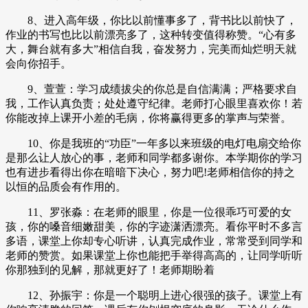
8、进入高年级，你比以前懂事多了，背书比以前快了，
作业的书写也比以前漂亮多了，这种转变值得称赞。“心有多
大，舞台就有多大”相信自我，奋发努力，完美而灿烂明天就
会向你招手。
9、萱萱：学习成绩拔尖的你总是自信满满；严格要求自
我，工作认真负责；处处遵守纪律。老师打心眼里喜欢你！若
你能改掉上课开小差的毛病，你将赢得更多的掌声与荣誉。
10、你是我班的“功臣”一年多以来班级的电灯电扇交给你
是那么让人放心的事，老师和同学都多谢你。本学期你的学习
也有进步看得出你在暗暗下决心，努力吧!老师相信你的持之
以恒的品质会有作用的。
11、罗张淼：在老师的眼里，你是一位很乖巧可爱的女
孩，你的嗓音细嫩甜美，你的字迹潇洒漂亮。看你平时不多言
多语，课堂上你却专心听讲，认真完成作业，常常受到同学和
老师的赞赏。如果课堂上你也能把手举得高高的，让同学听听
你那独到的见解，那就更好了！老师期盼着
12、孙振宇：你是一个聪明上进心很强的孩子。课堂上有