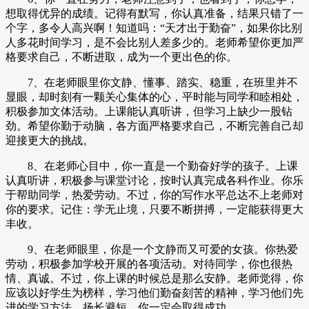
想取得优异的成绩。记得有默写，你认真准备，结果只错了一
个字，多令人高兴啊！知道吗：“天才出于勤奋”，如果你比别
人多花时间学习，是不会比别人差多少的。老师希望你更加严
格要求自己，不断进取，成为一个更出色的你。
7、在老师眼里你文静、懂事、踏实、稳重，在班里并不
显眼，却时刻有一颗关心集体的心，平时能与同学和睦相处，
积极参加文体活动。上课能认真听讲，但学习上缺少一股钻
劲。希望你勤于动脑，各方面严格要求自己，不断完善自己却
迎接更大的挑战。
8、在老师心目中，你一直是一个勤奋好学的孩子。上课
认真听讲，积极参与课堂讨论，按时认真完成各科作业。你乐
于帮助同学，热爱劳动。不过，你的写作水平总达不上老师对
你的要求。记住：学无止境，只要不断拼搏，一定能获得更大
丰收。
9、在老师眼里，你是一个文静而又可爱的女孩。你热爱
劳动，积极参加学校开展的各项活动。对待同学，你也很热
情、真诚。不过，你上课的时候总是那么安静。老师觉得，你
应该以好学生为榜样，学习他们勤奋刻苦的精神，学习他们先
进的学习方法，扬长避短，你一定会取得成功。