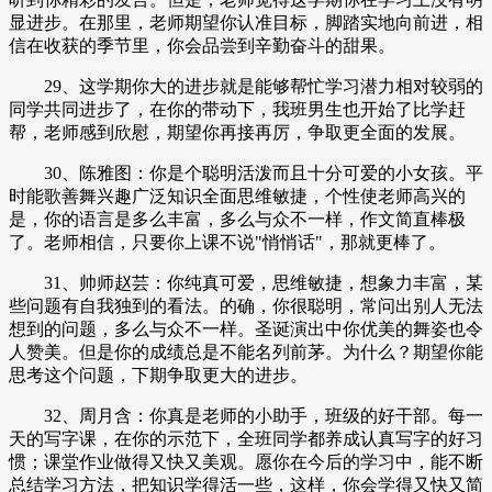
显进步。在那里，老师期望你认准目标，脚踏实地向前进，相
信在收获的季节里，你会品尝到辛勤奋斗的甜果。
29、这学期你大的进步就是能够帮忙学习潜力相对较弱的
同学共同进步了，在你的带动下，我班男生也开始了比学赶
帮，老师感到欣慰，期望你再接再厉，争取更全面的发展。
30、陈雅图：你是个聪明活泼而且十分可爱的小女孩。平
时能歌善舞兴趣广泛知识全面思维敏捷，个性使老师高兴的
是，你的语言是多么丰富，多么与众不一样，作文简直棒极
了。老师相信，只要你上课不说"悄悄话"，那就更棒了。
31、帅师赵芸：你纯真可爱，思维敏捷，想象力丰富，某
些问题有自我独到的看法。的确，你很聪明，常问出别人无法
想到的问题，多么与众不一样。圣诞演出中你优美的舞姿也令
人赞美。但是你的成绩总是不能名列前茅。为什么？期望你能
思考这个问题，下期争取更大的进步。
32、周月含：你真是老师的小助手，班级的好干部。每一
天的写字课，在你的示范下，全班同学都养成认真写字的好习
惯；课堂作业做得又快又美观。愿你在今后的学习中，能不断
总结学习方法，把知识学得活一些，这样，你会学得又快又简