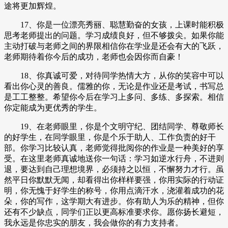
途将更加辉煌。
17、你是一位漂亮秀丽、聪慧勤奋的女孩，上课时能积极
思考老师提出的问题。学习成绩良好，但不够拨尖。如果你能
主动打破与老师之间的界限相信你在学业是还会有大的飞跃，
老师期待着你今后的成功，老师也会因你而自豪！
18、你真诚可爱，对待同学热情大方，从你的笑容中可以
看出你心灵的善良。儒雅的你，无论是作业还是考试，书写总
是工工整整。希望你今后在学习上多问、多练、多探索。相信
你定能成为更优秀的学生。
19、在老师眼里，你是个文明守纪、团结同学、尊敬师长
的好学生，在同学眼里，你是个乐于助人、工作负责的好干
部。你学习比较认真，老师觉得批阅你的作业是一种美好的享
受。在这里老师真诚地送你一句话：学习如逆水行舟，不进则
退，要达到自己理想境界，必须持之以恒，不懈努力才行。虽
然平日你默默无闻，却看得出你样样要强，你用实际的行动证
明，你无愧于好学生的称号，你用点滴汗水，浇灌着成功的花
朵，你的写作，这学期大有进步。你有助人为乐的精神，但你
还有不少缺点，同学们正以更高标准要求你。愿你扬长避短，
我永远是你忠实的朋友，我会做你的有力支持者。