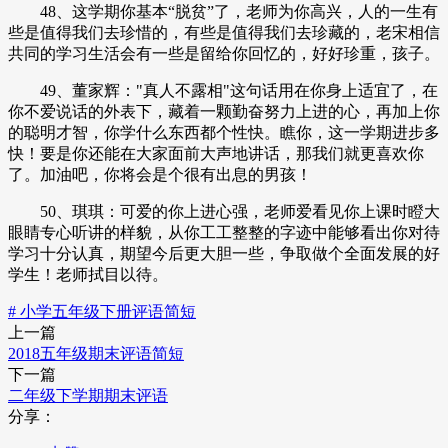
48、这学期你基本“脱贫”了，老师为你高兴，人的一生有
些是值得我们去珍惜的，有些是值得我们去珍藏的，老宋相信
共同的学习生活会有一些是留给你回忆的，好好珍重，孩子。
49、董家辉："真人不露相"这句话用在你身上适宜了，在
你不爱说话的外表下，藏着一颗勤奋努力上进的心，再加上你
的聪明才智，你学什么东西都个性快。瞧你，这一学期进步多
快！要是你还能在大家面前大声地讲话，那我们就更喜欢你
了。加油吧，你将会是个很有出息的男孩！
50、琪琪：可爱的你上进心强，老师爱看见你上课时瞪大
眼睛专心听讲的样貌，从你工工整整的字迹中能够看出你对待
学习十分认真，期望今后更大胆一些，争取做个全面发展的好
学生！老师拭目以待。
# 小学五年级下册评语简短
上一篇
2018五年级期末评语简短
下一篇
二年级下学期期末评语
分享：