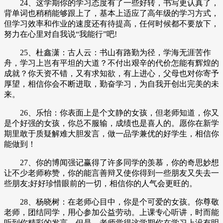
24、这学期你的学习态度有了一些好转，书写更认真了，
背单词也稍稍能够跟上了，基本上适应了高年级的学习方式，
但学习效率和作业的速度还有待提高，任何时候都不要放下，
努力在心里对自我说“我能行”吧!
25、杜鑫潇：古人云：书山有路勤为径，学海无涯苦作
舟，学习上岂有平坦的大道？不付出艰辛的代价怎能有辉煌的
成就？你天资不错，又有求知欲，有上进心，父母也对你寄予
厚望，相信你会不断进取，勤奋学习，为自我开创出完美的未
来。
26、乐怡：你表面上是个文静的女孩，但老师知道，你又
是个好强的女孩，你总不服输，成绩也是喜人的。愿你在新学
期里敢于质疑解难大胆发言，做一品学兼优的好学生，相信你
能做到！
27、你的博闻强记赢得了许多同学的羡慕，你的奇思妙想
让不少老师称赞，你的能言善辩又使你得到一些朋友又失去一
些朋友;好好珍惜眼前的一切，相信你的人气会更旺的。
28、杨晓树：在老师心目中，你是个可爱的女孩。你尊敬
老师，团结同学，用心参加公益劳动。上课专心听讲，时而能
听到你精彩的发言。但是，老师觉得这学期你在学习上没有明