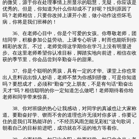
的微笑，源于你在处理事情上所显示的聪慧，无疑，你应该是
优秀的。但是，你知道为什么你却成不了好呢？找到原因了
吗？老师相信，只要你改掉上课开小差，做小动作这些坏毛
病，你将是我们班棒的！
36、在老师心目中，你是个可爱的女孩。你尊敬老师，团
结同学，积极参加公益劳动。上课专心听讲，时而也能听到你
精彩的发言。不过，老师觉得这学期你在学习上没有明显进
步。在这里老师希望你认准目标，脚踏实地向前进，相信在收
获的季节里，你会品尝到辛勤奋斗的甜果。
37、你是个聪明的男孩，具有一定的才华。课堂上你也常
出人意料说出惊人妙语，老师不禁为你感到骄傲，可是你知道
吗？要想成才，必须和“勤奋”交上朋友，不是有句话“勤奋出
天才”吗？相信聪明的你一定知道怎么做吧！老师期待着你给
老师和同学带来惊喜。
38、你对班级的热心让我感动，对同学的真诚也让大家称
道。要勤奋好学、锲而不舍的道理也许无须对你多讲，你要记
住的是我们耳熟能详的，“不经历风雨怎能见彩虹”这句歌词，
朝着自己的目标前进吧，成功就在不远的地方等着你。