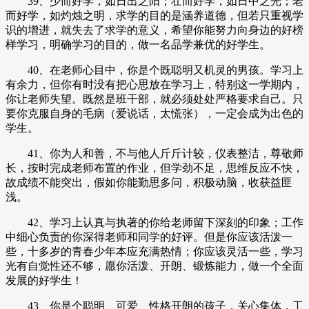
39、少而好学，如日出之阳；壮而好学，如日中之光；老
而好学，如灼烛之明，求学的目的是涵养道德，但若只重视学
识的增进，就失去了求学的意义，希望你能努力向身边的好榜
样学习，明确学习的目的，做一名品学兼优的好学生。
40、在老师心目中，你是个既聪明又机灵的男孩。学习上
有余力，但你有时没有把心思放在学习上，特别这一学期内，
你让老师失望。既然是班干部，就必须处处严格要求自己。只
要你克服自身的毛病（爱说话，太慌张），一定会成为出色的
学生。
41、你为人和善，不与他人斤斤计较，仪表整洁，尊敬师
长，按时完成老师布置的作业，但学劲不足，思维反应不快，
故成绩不能突出，假如你能勤思多问，积极动脑，收获益匪
浅。
42、学习上认真与执著的你给老师留下深刻的印象；工作
中细心负责的你深得老师和同学的好评。但是你应该活泼一
些，十多岁的青春少年本应充满热情；你应该灵活一些，学习
光有自觉性还不够，愿你活泼、开朗、锻炼能力，做一个全面
发展的好学生！
43、你是个聪明、可爱、性格开朗的孩子，关心集体，工