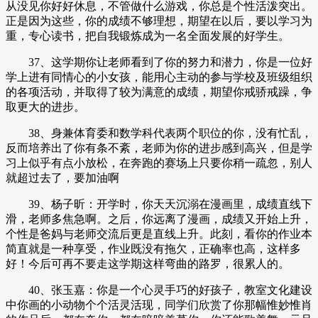
从没见你好好休息，不管做什么游戏，你总是个性活泼突出。
正是因为这些，你的成绩不够理想，期望在以后，要以学习为
重，专心读书，把自我锻炼成为一名全面发展的好学生。
37、这学期你让老师看到了你的努力和潜力，你是一位好
学上进有同情心的小女孩，能用心主动的参与学校及班级组织
的各项活动，并取得了较为满意的成绩，期望你戒骄戒躁，争
取更大的进步。
38、身兼体育委和数学科代表两个职位的你，没有忙乱，
反而培养出了你有条不紊，老师为你的进步感到高兴，但是学
习上似乎有点小放松，在奔跑的赛场上只要你稍一疏忽，别人
就超过去了，要加油啊
39、杨子昕：开学时，你天天沉溺在漫画里，成绩直线下
滑，老师多焦急啊。之后，你远离了漫画，成绩又开始上升，
个性是爸妈与老师交流后更是直线上升。此刻，看你的作业本
简直就是一种享受，作业既没有拖欠，正确率也高，这样多
好！今后可再不要走这学期这样弯曲的路罗，很累人的。
40、张玉嘉：你是一个心灵手巧的好孩子，教室文化建设
中你画的小动物个个活灵活现，同学们欣赏了你那幅惟妙惟肖