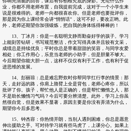
你响亮清脆的回答，课后有你刨根究底的身影。无论什么作
业，你都不用老师布置，自我提前完成，这对于一个小学生来
说是很难得的。老师一向都很喜欢你。但是老师也要批评你，
那是因为你上课经常会讲“悄悄话”，这可不好，要改正哟。此
外，老师还期望你加强锻炼，把自我的身体练得棒棒的！
13、丁冰月：你是一名聪明文静而勤奋好学的孩子。学习
上能刻苦钻研，书写规范整洁，作文写得具体并且较有文采，
成绩总是持续优良；平时你总是带着甜甜的笑容，与同学友爱
相处；你工作用心，乐意当老师的小助手，但是胆量不够大。
今后期望你能大胆一点，这样不仅仅有利于工作，也有利于促
进思维的发展。
14、彭丽琼：总是难忘野炊时你帮同学扛行李的情景：那
天，走好远的路，你肩上胳臂上全是背包，老师心疼你，所以
批评了你。孩子，帮忙他人是正确的，但是帮忙懒惰之人，那
不是助长懒惰习气吗？今后可要分辨清楚。此外，学习上你虽
然很自觉，但是效果不显著，原因主要是你没有弄清为什么，
期望你今后多思考。
15、钟杰容：你热情开朗，当别人遇到困难，你总是愿意
伸出援助之手。可对待学习就有些马虎了，上课分心。如果上