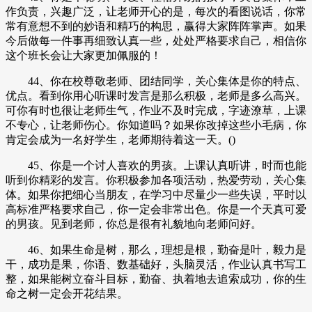
作负责，兴趣广泛，让老师开心的是，每次的看图说话，你常
常有意想不到的妙语和精巧的构思，赢得大家阵阵掌声。如果
今后做每一件事再细致认真一些，处处严格要求自己，相信你
这个班长会让大家更加佩服的！
44、你在校尊敬老师、团结同学，关心集体是你的特点、
优点。看到你用心听课时发言是那么积极，老师是多么高兴。
可你有时也很让老师生气，作业不及时完成，字迹潦草，上课
不专心，让老师伤心。你知道吗？如果你改掉这些小毛病，你
肯定会成为一名好学生，老师期待着这一天。()
45、你是一个讨人喜欢的男孩。上课认真听讲，时而也能
听到你精彩的发言。你积极参加各项活动，热爱劳动，关心集
体。如果你把细心当朋友，在学习中尽量少一些失误，平时以
高标准严格要求自己，你一定会非常出色。你是一个天真可爱
的男孩。见到老师，你总是很有礼貌地向老师问好。
46、如果生命是树，那么，理想是根，勤奋是叶，毅力是
干，成功是果，你语、数基础好，头脑灵活，作业认真书写工
整，如果能树立奋斗目标，勤奋、执着地去追索成功，你的生
命之树一定会开花结果。