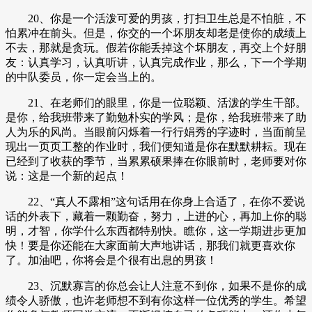
20、你是一个活泼可爱的男孩，打扫卫生总是不怕脏，不
怕累冲在前头。但是，你交的一个坏朋友却老是使你的成绩上
不去，那就是贪玩。假若你能丢掉这个坏朋友，再交上个好朋
友：认真学习，认真听讲，认真完成作业，那么，下一个学期
的中队委员，你一定会当上的。
21、在老师们的眼里，你是一位聪颖、活泼的学生干部。
是你，给我班带来了勤勉朴实的学风；是你，给我班带来了助
人为乐的风尚。当眼前闪烁着一行行娟秀的字迹时，当面前呈
现出一页页工整的作业时，我们便知道是你在默默耕耘。现在
已经到了收获的季节，当累累硕果捧在你眼前时，老师要对你
说：这是一个新的起点！
22、“真人不露相”这句话用在你身上合适了，在你不爱说
话的外表下，藏着一颗勤奋，努力，上进的心，再加上你的聪
明，才智，你学什么东西都特别快。瞧你，这一学期进步更加
快！要是你还能在大家面前大声地讲话，那我们就更喜欢你
了。加油吧，你将会是个很有出息的男孩！
23、沉默寡言的你总会让人注意不到你，如果不是你的成
绩令人骄傲，也许老师想不到有你这样一位优秀的学生。希望