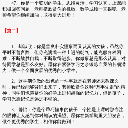
47、你是一个聪明的学生。思维灵活，学习认真，上课能
积极回答问题，老师挺欣赏你的机敏。数学成绩一直很稳。老
师希望你继续加油，取得更大进步！
【篇二】
1、却淑欣：你是善良朴实懂事而又认真的女孩，虽然你
平时不善言辞，但你充满着一种上进的朝气，能克服各种困
难，不断战胜自我，不断取得进步。你做事总是那么认真，对
待同学总是那么友好。愿你在紧张学习之余锻炼自我的各项潜
力，做一个全面发展的优秀的小学生。
2、这学期你做的出色的一件事就是在老师还未教课文
时，你已经能够背诵出来了，老师欣赏你这种“万事先走”的精
神，同学们也羡慕你的好学上进和超强的记忆力，但是孩子，
学习光靠记忆是远远不够的。
3、馨怡：你是个乖巧懂事的孩子，个性是上课时那专注
的眼神让人感到你对知识的渴望。愿你在新学期里大胆发言，
做个更优秀的学生，相信你能做到！