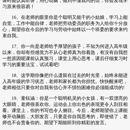
课时能认真听讲，用心动脑，做到不懂就问的话，你会发现学
习原来很容易！
16、在老师的眼里你是个聪明又能干的小姑娘，学习上能
自觉，工作中能自律，老师把劳动委员的职务为人给你十分放
心，期望你在今后的学习与劳动中始终以一个班委的要求来约
束自我。
17、你一向是老师给予厚望的孩子，不知为何进入高年级
以来，你却有些感觉力不从心老师真为你着急，有没有自我想
一想原因呢课前认真预习，课堂上用心思考，课后仔细复习时
学习的重要法宝，试试看吧!
18、这学期你像把什么遗留在过去的时光里，始终未能进
入高年级的学习状态，老师和家长都为你担忧。快快醒来吧，
老师相信只要你对自我有信心并不惧怕困难你必须能成功的!
19、童钰涵：你是一个聪明机灵的小女孩，有一双漂亮的
大眼睛，老师很喜欢你。运动会上你出色的表现更令人刮目相
看。课堂上，你的书写也令人侧目。今后，老师期望你上课能
够开动脑筋，大胆发言，只要是你自我思考的，即使错了，老
师也不会责备你的。期望下期能听到你精彩的发言。