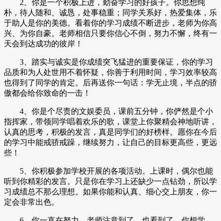
2、你是一个积极上进，勤奋学习的好孩子。你思想纯
朴，待人随和、诚恳，处事稳重；同学关系好，热爱集体，乐
于助人是你的美德。看着你的学习成绩不断进步，老师为你高
兴、为你自豪。老师相信只要你信心不倒，努力不懈，终有一
天会到达成功的彼岸！
3、踏实与诚实是你成绩突飞猛进的重要保证，你的学习
品质和为人处世用不着怀疑，你善于利用时间，学习效率较高
也得到了同学的肯定。后再送你一句话：学无止境，半点的骄
傲都会给你致命的一击！
4、你是个尽责的文娱委员，课前五分钟，你俨然是个小
指挥家，带领同学唱着欢乐的歌，课堂上你聚精会神地听讲，
认真的思考，积极的发言，真是同学们的好榜样。愿你在今后
的学习中能戒骄戒躁，继续努力，让自己的目标更高些，更远
些！
5、你积极参加学校开展的各项活动。上课时，偶尔也能
听到你精彩的发言。只是你在学习上还缺少一点钻劲，所以学
习成绩总不那么理想。如果你能和认真、细心交上朋友，你一
定会非常出色。
6、你一直在努力，老师注意到了，也看到了，你想学，