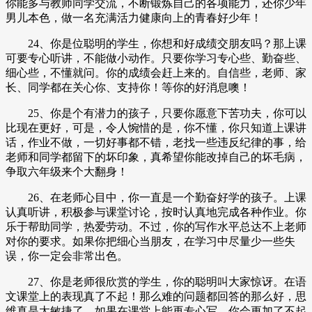
你能多与教师同学交流，不断锻炼自己的各项能力，还你少年
男儿本色，做一名充满活力健康向上的青春好少年！
24、你是位聪明的学生，你想和好成绩交朋友吗？那上课
可要专心听讲，不能做小动作。只要你学习专心些、勤奋些、
细心些，不懂就问。你的成绩会赶上来的。自信些，老师、家
长、同学都在关心你、支持你！等你的好消息噢！
25、你是个有潜力的孩子，只要你愿意下苦功夫，你可以
比现在更好，可是，令人惋惜的是，你不懂，你只知道上课讲
话，作业不做，一切好事都不错，老找一些违反纪律的事，给
老师和同学都留下的坏印象，真希望你能改掉自己的坏毛病，
争取六年级来个大翻身！
26、在老师心目中，你一直是一个勤奋好学的孩子。上课
认真听讲，积极参与课堂讨论，按时认真地完成各种作业。你
乐于帮助同学，热爱劳动。不过，你的写作水平总达不上老师
对你的要求。如果你把细心当朋友，在学习中尽量少一些失
误，你一定会非常出色。
27、你是老师很欣赏的学生，你的聪明叫大家惊讶。在语
文课堂上的表现真了不起！那么难的问题都回答的那么好，思
维真是太敏捷了。如果在课堂上能再专心写，你会更加了不起