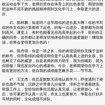
校运动会争了光，老师欣赏你在体育上的出色表现，期望你能
把这种不屈不挠的挑战精神用到文化学习上，争取更大的进
步。
45、陈梓鹏：知道吗？这学期你的进步真大啊！你的书写
你的作文你的计算都有了起色，的每一点进步，老师都为你感
到高兴。课堂上，有时也能看见你高高举起的小手，听到你正
确的回答，这些都让老师深切地体会到你在越变越好！继续加
油，你将会变得更加出色的！
46、陈丹琪：你是一班之长，你的表现说明你无愧于这样
的称号，你所取得的成绩说明你是个认真执着上进的女孩，你
也树立了你的威望，你是老师的得力助手，我为你喝彩，我为
你骄傲！我也发自内心的感谢你。今后，老师期望你在学习上
能有更好的方法，使自我的成绩能芝麻开花——节节高。
47、王文杰：你总是默默无语地认真学习，即使遇到了挫
折也毫不气馁，沉静之中带着几分倔犟，淳朴之中透着踏实。
班级工作上，交给你的事你总能认真完成，让老师放心。今
后，你可要把字认真一点写，作文上也要努力，争取在打好乒
乓球的同时，文化成绩不掉队。