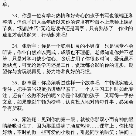
单。
33、你是一位有学习热情和好奇心的孩子书写也很端正和
整洁，但似乎进入高年级以来你的速度有些跟不上老师上课的
节奏。“熟能生巧”无论是读书还是写字，只有熟练了，作业的
速度才会快起来，行动起来吧!
34、张昕宇：你是一个聪明机灵的小男孩，只是课堂不会
听讲，作业自然难以完成，成绩也不理想。老师知道你并不愚
笨，只是对学习缺少信心。贪玩占用了你很多时间，爱玩虽不
是缺点，可无论是学习还是工作，贪玩都会影响你的进步。期
望你与贪玩说再见，努力培养良好的习惯。
35、赵卓晟：你必须听过这样一个故事吧：牛顿做实验太
专注，把手表当鸡蛋扔进锅里煮了。一个人学习工作时如此专
注，还有什么做不好的呢？你是个聪明的孩子，又写得一手好
文章，如果能以牛顿为榜样，认真投入地对待每件事，必须会
学有所获。
36、索浩翔：见到你的第一眼，就被你那双小而有神的眼
睛给吸引住了。因为那里盛满了顽皮热情……课堂上，你比较
好动，不时的做一些可爱的小动作，引起同学的哄笑；课间，