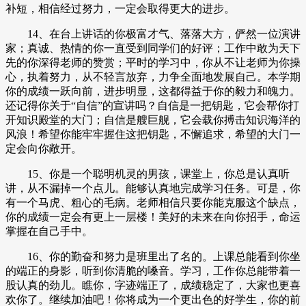
补短，相信经过努力，一定会取得更大的进步。
14、在台上讲话的你极富才气、落落大方，俨然一位演讲
家；真诚、热情的你一直受到同学们的好评；工作中敢为天下
先的你深得老师的赞赏；平时的学习中，你从不让老师为你操
心，执着努力，从不轻言放弃，力争全面地发展自己。本学期
你的成绩一跃向前，进步明显，这都得益于你的毅力和魄力。
还记得你关于“自信”的宣讲吗？自信是一把钥匙，它会帮你打
开知识殿堂的大门；自信是艘巨舰，它会载你搏击知识海洋的
风浪！希望你能牢牢握住这把钥匙，不懈追求，希望的大门一
定会向你敞开。
15、你是一个聪明机灵的男孩，课堂上，你总是认真听
讲，从不漏掉一个点儿。能够认真地完成学习任务。可是，你
有一个马虎、粗心的毛病。老师相信只要你能克服这个缺点，
你的成绩一定会有更上一层楼！美好的未来在向你招手，命运
掌握在自己手中。
16、你的勤奋和努力是班里出了名的。上课总能看到你坐
的端正的身影，听到你清脆的嗓音。学习，工作你总能带着一
股认真的劲儿。瞧你，字迹端正了，成绩稳定了，大家也更喜
欢你了。继续加油吧！你将成为一个更出色的好学生，你的前