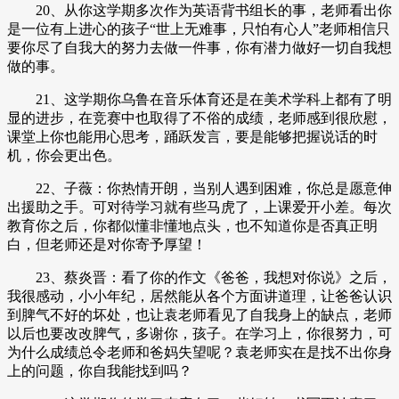
20、从你这学期多次作为英语背书组长的事，老师看出你
是一位有上进心的孩子“世上无难事，只怕有心人”老师相信只
要你尽了自我大的努力去做一件事，你有潜力做好一切自我想
做的事。
21、这学期你乌鲁在音乐体育还是在美术学科上都有了明
显的进步，在竞赛中也取得了不俗的成绩，老师感到很欣慰，
课堂上你也能用心思考，踊跃发言，要是能够把握说话的时
机，你会更出色。
22、子薇：你热情开朗，当别人遇到困难，你总是愿意伸
出援助之手。可对待学习就有些马虎了，上课爱开小差。每次
教育你之后，你都似懂非懂地点头，也不知道你是否真正明
白，但老师还是对你寄予厚望！
23、蔡炎晋：看了你的作文《爸爸，我想对你说》之后，
我很感动，小小年纪，居然能从各个方面讲道理，让爸爸认识
到脾气不好的坏处，也让袁老师看见了自我身上的缺点，老师
以后也要改改脾气，多谢你，孩子。在学习上，你很努力，可
为什么成绩总令老师和爸妈失望呢？袁老师实在是找不出你身
上的问题，你自我能找到吗？