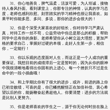
31、你心地善良，脾气温柔，活泼可爱，为人坦诚，接物
待人春风扑面。看到课堂上，你那专注的神情，认真的学习态
度，老师也感到欣慰。刻苦踏实的学习精神也很让我喜欢。如
果平时你能多思、多问、多说，那你的进步会很大的！
32、你是个深受大家喜欢的好组长，你对待学习严肃认
真，对待工作一丝不苟，公益劳动中你总是那么的积极，帮助
同学中总有你的身影。老师希望你从小树立远大理想，更加严
格的要求自己，掌握好过硬的本领，走好人生第一步，相信
你，一定能行！
33、你以乐观的态度面对人生，而这正是一个人成功的重
要保证。我想目前的成绩滞后一定是暂时的，因为从你的眼神
中我很清晰地看得出你固有的上进心。每一个挫折只不过是生
命中的一段小插曲哦！
34、和上学期比你有了很大的进步，或许，前进的路上你
已初尝败绩，可喜的是，你已幡然醒悟正在加倍补偿。衷心希
望以后的你，能扬鞭奋起勇超他人。你要清楚：进步的方法就
是比别人更努力。
35、你是老师喜欢的学生之一，源于你无论何时挂在脸上