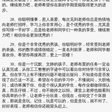
的。继续努力吧，老师希望你在新的学期里能取得更大的进
步。
28、你聪明懂事，惹人喜爱。每次见到老师你总是热情地
向老师打招呼。学习上你非常用心，是个优秀的学生，尤其是
你写得一手好字，总是给老师和同学们一种美的享受。继续努
力吧！相信你会更加优秀的！
29、你是个非常优秀的男孩。你聪明好学，经常受到老师
的表扬。你的数学成绩很稳定，一直名列前茅，老师和同学都
喜欢你。希望你再接再厉，更上一层楼！
30、你是一个沉默、文静的孩子。老师布置的任务一定会
认真完成，从你工工整整的字迹中可以看出你对待学习非常认
真。但在学习上有不懂的问题不敢提出疑问，不知道你是否发
现了自己这一不足。希望在今后的学习中，不懂就问，大胆地
问，成功将属于你。你是个很认真的学生，每作业都做得很认
真，而且仔细，不过，你不能持之以恒。课堂上老师也能看到
你高举的小手，让老师十分欣喜，但现在，你却交了个坏朋
友，那就是贪玩。记住，玩是可以的，但是贪玩，就不对了。
好好表现，老师相信你还能迎头赶上。