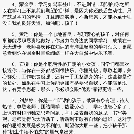
4、蒙金泉：学习如驾车登山，不进则退，聪明的你之所
以在学习上不象我们期望的那样，是因为你还缺乏主动性。只
有鼓足学习的热情，并且脚踏实地，不断积累，才能不至于埋
没自我的良好天资。加油吧，孩子！
5、黄瑶：你是一个心地善良，有职责心的孩子，对任何
事都能尽职尽责地做好，你努力向身边的同学学习，成绩在一
天天进步。老师喜欢你在知识的海洋里畅游的学习劲头，更愿
意看到你在课余时间象蝴蝶一样在大自然中快乐飞舞。
6、石柳：你是个聪明性格开朗的小女孩，同学们都喜欢
接近你，与你在一齐都感到很快乐。你懂礼貌，尊敬老师，关
心群众，工作职责感强，还有一手工整漂亮的字，这些都是你
的长处。如果在学习上你能更加严格要求自我，不能满足现
状，有竞争思想，那么，你必须会跟“优秀”靠得更近一些。
7、刘梦婷：你是一个听话的孩子，做事有条有理，待人
热情，尊敬老师，团结同学，热爱劳动，，学习也细心多了，
上课有时也能独立思考问题，举手发表自我的意见，书写美
观。老师觉得你太听话了，听话到不敢有自我的思维，这对于
你的思维发展是极为不利的。期望你大胆一些，把小孩子那
种“初生牛犊不怕虎”的胆气拿出来。