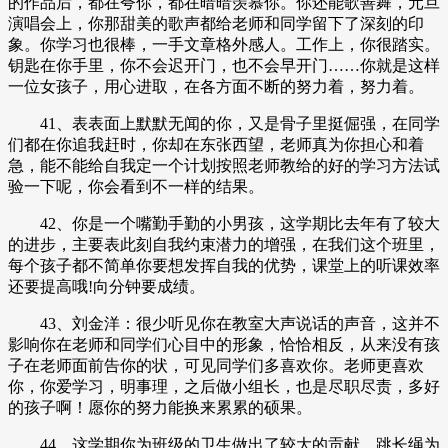
的作品后，都在夸你，都在暗暗羡慕你。你还能歌善舞，元旦
演唱会上，你那甜美的歌声都给老师和同学留下了深刻的印
象。你学习也很棒，一手文章格外感人。工作上，你很踏实。
钥匙在你手里，你不会迟开门，也不会早开门……你就是这样
一位女孩子，用心进取，在各方面不断的努力着，努力着。
41、表表面上默默无闻的你，又是骨子里挺倔强，在同学
们都在你追我赶时，你却在东张西望，老师真为你担心和着
急，能不能给自我定一个计划按照老师教给的好的学习方法试
验一下呢，你会看到不一样的结果。
42、你是一个嘴勤手勤的小男孩，这学期比去年有了较大
的进步，主要表此刻自我约束潜力的增强，在我们这个班里，
每个孩子都不简单你要想发挥自我的优势，课堂上的听课效率
还要提高哦!向分钟要成绩。
43、刘金洋：很少听见你在教室大声说话的声音，这并不
影响你在老师和同学们心目中的形象，恰恰相反，从来没有孩
子在老师面前告你的状，可见同学们多喜欢你。老师更喜欢
你，你爱学习，明事理，之后做小组长，也是尽职尽责，多好
的孩子啊！愿你的努力能换来累累的硕果。
44、这学期你为班级的卫生做出了较大的贡献，跳长绳为