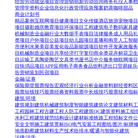
经营
劳动就业
项目管理
营销创新
劳动合同
商务礼仪
人事档
管理学资料
企业信息化
行政管理
应急预案
奶茶咖啡甜品
商业计划书
精品案例
互联网项目
健康项目
文化传媒
酒店旅游
宠物项目
项目
摄影婚庆
教育项目
环保项目
工程建筑
电子数码
家具建
机械制造业
金融行业
大数据
手表项目
法律服务
成人用品
礼
类项目
户外项目
公益项目
幼儿园项目
直播和电竞
人工智能
市便利水果
美容美发化妆品
新能源项目
软件开发
家政服务
目
机械制造业项目
共享经济
打字复印
雨伞类
花卉鲜花
卫生
目
运输工具
陶瓷陶艺
文具类
书屋书店
中介服务
物联网项目
目
快消品项目
APP应用
电子商务
食品饮料
进出口贸易
娱乐
告营销策划
民宿项目
金融/证券
保险
期货
股票报告
宏观经济
行业分析
金融资料
财经资料
区
股票短线技巧
股票经典资料
股票中长线技巧
股票技术指标
建筑/环境
建筑规划
建筑机械
建筑制度
智能建筑
建筑论文
建筑材料
工
工程
园林工程
古建工程
人防工程
建筑QC
建筑资料
施工组
水利工程
建筑规范
结构设计
建材标准
铁路工程
招标文件
公
安全文明施工
建筑贯标ISO
电气安装工程
图纸/图片/标牌
地质勘察
建筑材料生产技术
给排水/暖通与智能化建筑
法律/法学