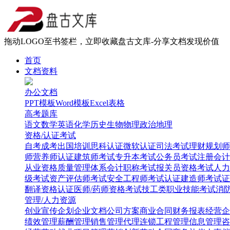
拖动LOGO至书签栏，立即收藏盘古文库-分享文档发现价值
首页
文档资料
办公文档
PPT模板
Word模板
Excel表格
高考题库
语文
数学
英语
化学
历史
生物
物理
政治
地理
资格/认证考试
自考
成考
出国培训
思科认证
微软认证
司法考试
理财规划师
师
营养师认证
建筑师考试
专升本考试
公务员考试
注册会计
从业资格
质量管理体系
会计职称考试
报关员资格考试
人力
级考试
资产评估师考试
安全工程师考试
认证建造师考试
证
翻译资格认证
医师/药师资格考试
技工类职业技能考试
消
管理/人力资源
创业
宣传企划
企业文档
公司方案
商业合同
财务报表
经营企
绩效管理
薪酬管理
销售管理
代理连锁
工程管理
信息管理
咨