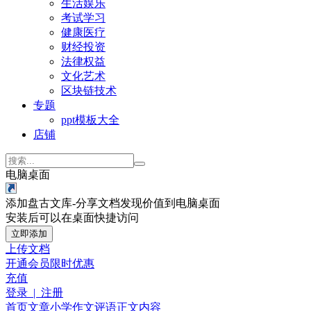
生活娱乐
考试学习
健康医疗
财经投资
法律权益
文化艺术
区块链技术
专题
ppt模板大全
店铺
电脑桌面
添加盘古文库-分享文档发现价值到电脑桌面
安装后可以在桌面快捷访问
立即添加
上传文档
开通会员
限时优惠
充值
登录 | 注册
首页
文章
小学作文
评语
正文内容