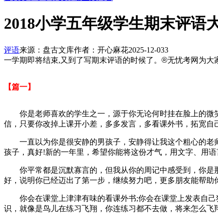
2018小学五年级学生期末评语
评语
来源：盘古文库
作者：开心麻花
2025-12-03
3
一学期即将结束,又到了写期末评语的时候了。
®
无忧
考网为大
【篇一】
你是老师喜欢的学生之一，源于你无论何时挂在脸上的微笑，
信，只要你改掉上课开小差，多多发言，多看课外书，拓宽自
一直以为你是很安静的男孩子，安静得让我这个粗心的老师
孩子，真好!新的一年里，希望你能将这份才气，用文字、用语
你平常都是沉默寡言的，但我从你的周记中感受到，你是那样
好，说明你已经迈出了第一步，继续努力吧，更多朋友能帮助
你会在课堂上津津有味的看课外书;你会在课堂上发表自己独
识，就像是鸟儿在练习飞翔，你连练习都不去做，将来怎么飞