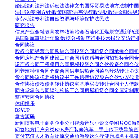
婚姻法
商法
刑法
诉讼法
法律文书
国际贸易法
地方法制
中国
法
理论/案例
方针/政策
国家法/宪法
行政法
财政法
金融法
经
令
劳动法
专利法
自然资源与环境保护法
民法
研究报告
信息产业
金融教育
农林牧渔
冶金
石油化工
煤炭
交通
新能源
易
国防军事
统计年鉴/数据分析
制药行业
技术指导
安防行
合同协议
股权合同
经营合同
购销合同
投资合同
租赁合同
承揽合同
担
合同
房地产合同
建设工程合同
赠送赠与合同
招投标合同
合
识产权合同
工程项目合同
股权投资合同
合伙投资合同
合伙
同
养殖种植合同
仓储合同
供电供热合同
菜鸟驿站转让协议
货合同协议
抚养权协议书
工伤赔偿协议
股东合伙协议
代运
合作协议
债权债务转让协议
宅基地买卖转让合同
个人借款
同
食堂承包合同
钢结构施工合同
房屋租赁合同
全屋定制家
监控安防合同协议
休闲娱乐
B站UP
盘古源码
新闻博客
电子商务
企业公司
视频音乐
小说文学
图片QQ
游
问答
地方门户
分类B2B
房产装修
汽车二手
上传下载
导航查
支付充值
人才教育
物流交通
旅游餐饮
医疗健康
域名主机
微