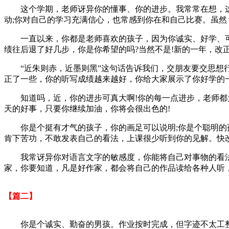
这个学期，老师讶异你的懂事、你的进步。我常常在想，这就
动;你对自己的学习充满信心，也常感到你在和自己比赛。虽
一直以来，你都是老师喜欢的孩子，因为你诚实、好学、可爱
绩往后退了好几步，你是你希望的吗?当然不是!新的一年，改
“近朱则赤，近墨则黑”这句话告诉我们，交朋友要交思想行
正了一些，你的听写成绩越来越好，你给大家展示了你好学的
知道吗，近，你的进步可真大啊!你的每一点进步，老师都为
天的好事，只要你继续加油，你将会很出色的!
你是个挺有才气的孩子，你的画足可以说明;你是个聪明的孩
肯下苦功，不敢发表自己的看法，上课很少听到你的见解。快
我常讶异你对语言文字的敏感度，你能将自己对事物的看法
家，你要知道，凡是好作家，都会将自己的作品读给各种人听
【篇二】
你是个诚实、勤奋的男孩。作业按时完成，但字迹不太工整