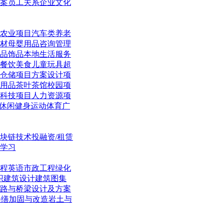
案
员工关系
企业文化
农业项目
汽车类
养老
材
母婴用品
咨询管理
品饰品
本地生活
服务
餐饮美食
儿童玩具
超
仓储项目
方案设计项
用品
茶叶茶馆
校园项
科技项目
人力资源项
休闲
健身运动体育
广
块链技术
投融资/租赁
学习
程英语
市政工程
绿化
织
建筑设计
建筑图集
路与桥梁
设计及方案
修缮加固与改造
岩土与