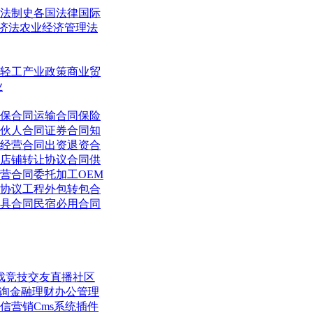
法制史
各国法律
国际
济法
农业经济管理法
轻工
产业政策
商业贸
业
保合同
运输合同
保险
伙人合同
证券合同
知
经营合同
出资退资合
店铺转让协议合同
供
营合同
委托加工OEM
协议
工程外包转包合
具合同
民宿必用合同
戏竞技
交友直播
社区
询
金融理财
办公管理
信营销
Cms系统
插件