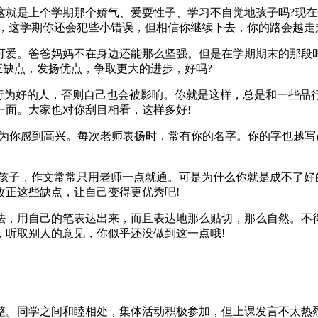
是上个学期那个娇气、爱耍性子、学习不自觉地孩子吗?现在
然，这学期你还会犯些小错误，但相信你继续下去，你的路会越走
。爸爸妈妈不在身边还能那么坚强。但是在学期期末的那段时
正缺点，发扬优点，争取更大的进步，好吗?
为好的人，否则自己也会被影响。你就是这样，总是和一些品行
一面。大家也对你刮目相看，这样多好!
你感到高兴。每次老师表扬时，常有你的名字。你的字也越写越
子，作文常常只用老师一点就通。可是为什么你就是成不了好的
改正这些缺点，让自己变得更优秀吧!
，用自己的笔表达出来，而且表达地那么贴切，那么自然。不得
，听取别人的意见，你似乎还没做到这一点哦!
。同学之间和睦相处，集体活动积极参加，但上课发言不太热烈