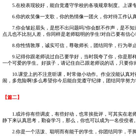
5.在校表现较好，能自觉遵守学校的各项规章制度。上课专
6.你的欢笑像一支歌，你的热情像一团火，你对待工作认真
7.你会皱起眉头，是想不出问题吗?你会默不作声，是不知道
点儿也不比别人差，你同样是老师聪明的学生!对自己要有信心
8.你性情敦厚，诚实可信，尊敬师长，团结同学，行为举止
9.记得你跟老师说过自己要学好，当时我夸了你，你是那样
一个可爱的学生。好孩子，请记住自己跟老师说的话，只要你
10.课堂上的不注意听课，时常做小动作。作业没能认真对
闹，多危险啊!多么希望你今后能自觉遵守纪律，团结同学努力
【篇二】
1.或许你有些调皮，有些好动，也常挨批评，可其实在老师
静下来认真思考，勤奋学习，那么，你也可以成为一名佼佼者
2.你是一个活泼、聪明而有能干的学生，你团结同学，手脚