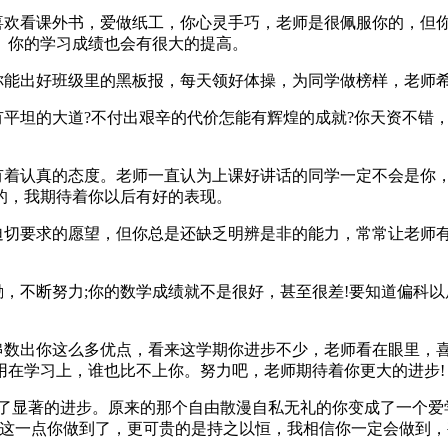
欢看课外书，爱做纸工，你心灵手巧，老师是很佩服你的，但
。你的学习成绩也会有很大的提高。
能出好班级里的黑板报，每天领好体操，为同学做榜样，老师
平坦的大道?不付出艰辛的代价怎能有辉煌的成就?你天资不错
着认真的态度。老师一直认为上课好讲话的同学一定不会是你，
的，我期待着你以后有好的表现。
切要求的愿望，但你总是还缺乏明辨是非的能力，常常让老师
，不断努力;你的数学成绩就不是很好，甚至很差!要知道偏科以
数出你这么多优点，看来这学期你进步不少，老师看在眼里，
用在学习上，谁也比不上你。努力吧，老师期待着你更大的进步!
了显著的进步。原来的那个自由散漫自私无礼的你变成了一个爱
，这一点你做到了，更可贵的是持之以恒，我相信你一定会做到，