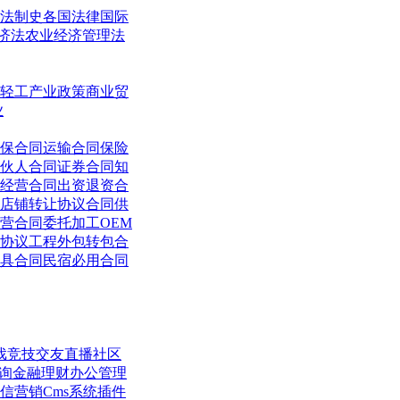
法制史
各国法律
国际
济法
农业经济管理法
轻工
产业政策
商业贸
业
保合同
运输合同
保险
伙人合同
证券合同
知
经营合同
出资退资合
店铺转让协议合同
供
营合同
委托加工OEM
协议
工程外包转包合
具合同
民宿必用合同
戏竞技
交友直播
社区
询
金融理财
办公管理
信营销
Cms系统
插件