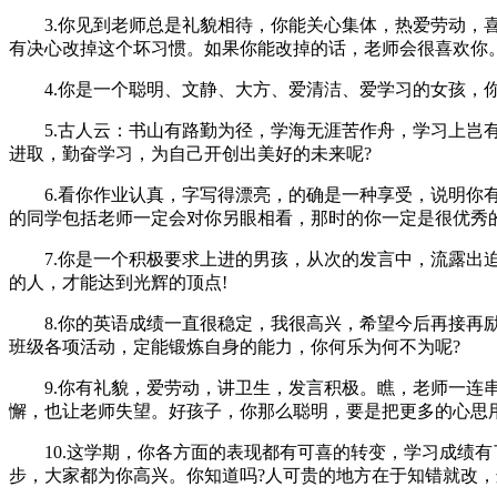
3.你见到老师总是礼貌相待，你能关心集体，热爱劳动，喜
有决心改掉这个坏习惯。如果你能改掉的话，老师会很喜欢你
4.你是一个聪明、文静、大方、爱清洁、爱学习的女孩，你
5.古人云：书山有路勤为径，学海无涯苦作舟，学习上岂有
进取，勤奋学习，为自己开创出美好的未来呢?
6.看你作业认真，字写得漂亮，的确是一种享受，说明你有
的同学包括老师一定会对你另眼相看，那时的你一定是很优秀
7.你是一个积极要求上进的男孩，从次的发言中，流露出迫
的人，才能达到光辉的顶点!
8.你的英语成绩一直很稳定，我很高兴，希望今后再接再励
班级各项活动，定能锻炼自身的能力，你何乐为何不为呢?
9.你有礼貌，爱劳动，讲卫生，发言积极。瞧，老师一连串
懈，也让老师失望。好孩子，你那么聪明，要是把更多的心思
10.这学期，你各方面的表现都有可喜的转变，学习成绩有
步，大家都为你高兴。你知道吗?人可贵的地方在于知错就改