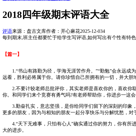
2018四年级期末评语大全
评语
来源：盘古文库
作者：开心麻花
2025-12-03
4
每到期末,班主任都要忙于给学生写评语,如何写出有个性有特
【篇一】
1.“书山有路勤为径，学海无涯苦作舟。”“勤勉”会永远成
远看，胜利必将属于你。请你珍惜自己所拥有的一切，并大胆
2.不要计较老师总批评你，其实老师是喜欢你的，喜欢你聪
你。和同学们来个竞赛有勇气吗?有老师帮助你，你进步一这
3.勤奋扎实，意志坚强，是你给同学们留下的深刻的印象，
更多的朋友，因为与相知的朋友一起分享快乐与分解忧愁，对
4.“天下无难事，只怕有心人”确实通过你的努力，你有所
大的进步。