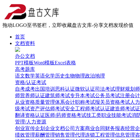
拖动LOGO至书签栏，立即收藏盘古文库-分享文档发现价值
首页
文档资料
办公文档
PPT模板
Word模板
Excel表格
高考题库
语文
数学
英语
化学
历史
生物
物理
政治
地理
资格/认证考试
自考
成考
出国培训
思科认证
微软认证
司法考试
理财规划师
师
营养师认证
建筑师考试
专升本考试
公务员考试
注册会计
从业资格
质量管理体系
会计职称考试
报关员资格考试
人力
级考试
资产评估师考试
安全工程师考试
认证建造师考试
证
翻译资格认证
医师/药师资格考试
技工类职业技能考试
消
管理/人力资源
创业
宣传企划
企业文档
公司方案
商业合同
财务报表
经营企
绩效管理
薪酬管理
销售管理
代理连锁
工程管理
信息管理
咨