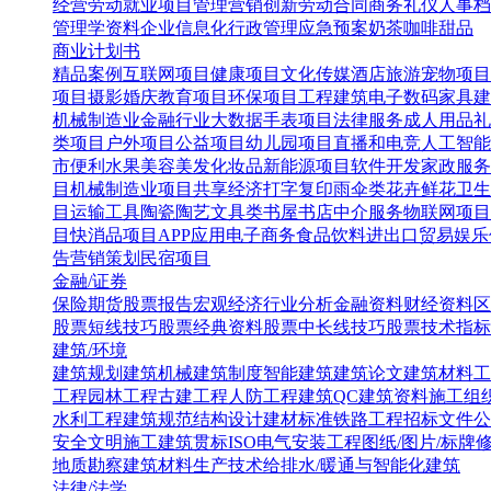
经营
劳动就业
项目管理
营销创新
劳动合同
商务礼仪
人事档
管理学资料
企业信息化
行政管理
应急预案
奶茶咖啡甜品
商业计划书
精品案例
互联网项目
健康项目
文化传媒
酒店旅游
宠物项目
项目
摄影婚庆
教育项目
环保项目
工程建筑
电子数码
家具建
机械制造业
金融行业
大数据
手表项目
法律服务
成人用品
礼
类项目
户外项目
公益项目
幼儿园项目
直播和电竞
人工智能
市便利水果
美容美发化妆品
新能源项目
软件开发
家政服务
目
机械制造业项目
共享经济
打字复印
雨伞类
花卉鲜花
卫生
目
运输工具
陶瓷陶艺
文具类
书屋书店
中介服务
物联网项目
目
快消品项目
APP应用
电子商务
食品饮料
进出口贸易
娱乐
告营销策划
民宿项目
金融/证券
保险
期货
股票报告
宏观经济
行业分析
金融资料
财经资料
区
股票短线技巧
股票经典资料
股票中长线技巧
股票技术指标
建筑/环境
建筑规划
建筑机械
建筑制度
智能建筑
建筑论文
建筑材料
工
工程
园林工程
古建工程
人防工程
建筑QC
建筑资料
施工组
水利工程
建筑规范
结构设计
建材标准
铁路工程
招标文件
公
安全文明施工
建筑贯标ISO
电气安装工程
图纸/图片/标牌
地质勘察
建筑材料生产技术
给排水/暖通与智能化建筑
法律/法学