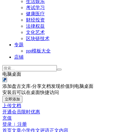
生活娱乐
考试学习
健康医疗
财经投资
法律权益
文化艺术
区块链技术
专题
ppt模板大全
店铺
电脑桌面
添加盘古文库-分享文档发现价值到电脑桌面
安装后可以在桌面快捷访问
立即添加
上传文档
开通会员
限时优惠
充值
登录 | 注册
首页
文章
小学作文
评语
正文内容