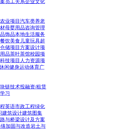
案
员工关系
企业文化
农业项目
汽车类
养老
材
母婴用品
咨询管理
品饰品
本地生活
服务
餐饮美食
儿童玩具
超
仓储项目
方案设计项
用品
茶叶茶馆
校园项
科技项目
人力资源项
休闲
健身运动体育
广
块链技术
投融资/租赁
学习
程英语
市政工程
绿化
织
建筑设计
建筑图集
路与桥梁
设计及方案
修缮加固与改造
岩土与