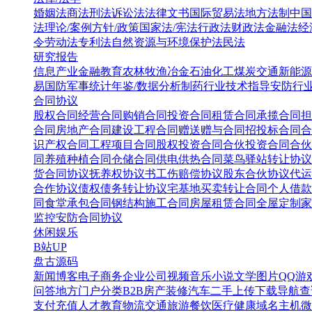
婚姻法
商法
刑法
诉讼法
法律文书
国际贸易法
地方法制
中国
法
理论/案例
方针/政策
国家法/宪法
行政法
财政法
金融法
经
令
劳动法
专利法
自然资源与环境保护法
民法
研究报告
信息产业
金融教育
农林牧渔
冶金
石油化工
煤炭
交通
新能源
易
国防军事
统计年鉴/数据分析
制药行业
技术指导
安防行
合同协议
股权合同
经营合同
购销合同
投资合同
租赁合同
承揽合同
担
合同
房地产合同
建设工程合同
赠送赠与合同
招投标合同
合
识产权合同
工程项目合同
股权投资合同
合伙投资合同
合伙
同
养殖种植合同
仓储合同
供电供热合同
菜鸟驿站转让协议
货合同协议
抚养权协议书
工伤赔偿协议
股东合伙协议
代运
合作协议
债权债务转让协议
宅基地买卖转让合同
个人借款
同
食堂承包合同
钢结构施工合同
房屋租赁合同
全屋定制家
监控安防合同协议
休闲娱乐
B站UP
盘古源码
新闻博客
电子商务
企业公司
视频音乐
小说文学
图片QQ
游
问答
地方门户
分类B2B
房产装修
汽车二手
上传下载
导航查
支付充值
人才教育
物流交通
旅游餐饮
医疗健康
域名主机
微