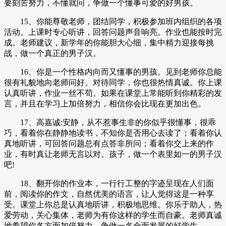
要刻苦努力，不懂就问，争做一个懂事可爱的好男孩。
15、你能尊敬老师，团结同学，积极参加班内组织的各项
活动。上课时专心听讲，回答问题声音响亮。作业也能按时完
成。老师建议，新学年的你能胆大心细，集中精力迎接每挑
战，做一个真正的男子汉。
16、你是一个性格内向而又懂事的男孩。见到老师你总能
很有礼貌地向老师问好。对待同学，你也很热情真诚。你上课
认真听讲，作业一丝不苟。如果在课堂上常能听到你精彩的发
言，并且在学习上加倍努力，相信你会比现在更加出色。
17、高嘉诚:安静，从不惹事生非的你似乎很懂事，很乖
巧，看着你在静静地读书，不知你是否用心去读了；看着你认
真地听讲，可回答问题总有点答非所问；看着你交上来的作
业，有时真让老师无言以对。孩子，做一个表里如一的男子汉
吧!
18、翻开你的作业本，一行行工整的字迹呈现在人们面
前，阅读你的作文，自然优美的语言，让人觉得这是一种享
受。课堂上你总是认真地听讲，积极地思维。你乐于助人，热
爱劳动，关心集体，老师为有你这样的学生而自豪。老师真诚
地希望你各方面加倍努力，争做一名全面发展的好学生。