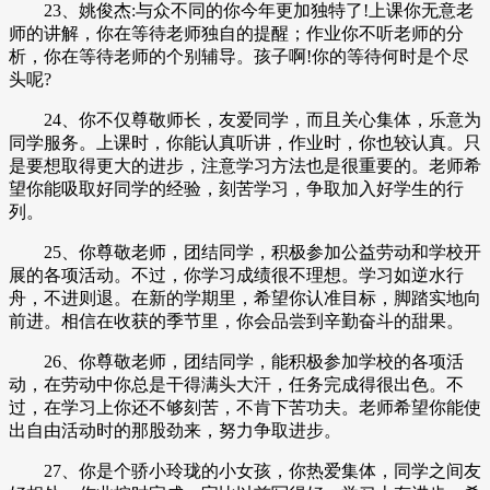
23、姚俊杰:与众不同的你今年更加独特了!上课你无意老
师的讲解，你在等待老师独自的提醒；作业你不听老师的分
析，你在等待老师的个别辅导。孩子啊!你的等待何时是个尽
头呢?
24、你不仅尊敬师长，友爱同学，而且关心集体，乐意为
同学服务。上课时，你能认真听讲，作业时，你也较认真。只
是要想取得更大的进步，注意学习方法也是很重要的。老师希
望你能吸取好同学的经验，刻苦学习，争取加入好学生的行
列。
25、你尊敬老师，团结同学，积极参加公益劳动和学校开
展的各项活动。不过，你学习成绩很不理想。学习如逆水行
舟，不进则退。在新的学期里，希望你认准目标，脚踏实地向
前进。相信在收获的季节里，你会品尝到辛勤奋斗的甜果。
26、你尊敬老师，团结同学，能积极参加学校的各项活
动，在劳动中你总是干得满头大汗，任务完成得很出色。不
过，在学习上你还不够刻苦，不肯下苦功夫。老师希望你能使
出自由活动时的那股劲来，努力争取进步。
27、你是个骄小玲珑的小女孩，你热爱集体，同学之间友