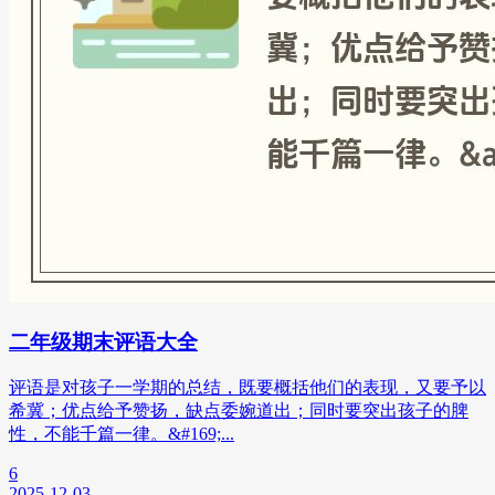
二年级期末评语大全
评语是对孩子一学期的总结，既要概括他们的表现，又要予以
希冀；优点给予赞扬，缺点委婉道出；同时要突出孩子的脾
性，不能千篇一律。&#169;...
6
2025-12-03