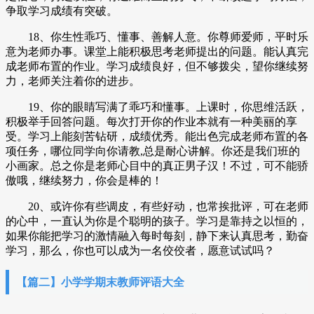
争取学习成绩有突破。
18、你生性乖巧、懂事、善解人意。你尊师爱师，平时乐
意为老师办事。课堂上能积极思考老师提出的问题。能认真完
成老师布置的作业。学习成绩良好，但不够拨尖，望你继续努
力，老师关注着你的进步。
19、你的眼睛写满了乖巧和懂事。上课时，你思维活跃，
积极举手回答问题。每次打开你的作业本就有一种美丽的享
受。学习上能刻苦钻研，成绩优秀。能出色完成老师布置的各
项任务，哪位同学向你请教,总是耐心讲解。你还是我们班的
小画家。总之你是老师心目中的真正男子汉！不过，可不能骄
傲哦，继续努力，你会是棒的！
20、或许你有些调皮，有些好动，也常挨批评，可在老师
的心中，一直认为你是个聪明的孩子。学习是靠持之以恒的，
如果你能把学习的激情融入每时每刻，静下来认真思考，勤奋
学习，那么，你也可以成为一名佼佼者，愿意试试吗？
【篇二】小学学期末教师评语大全