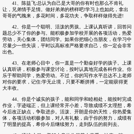
41、陈益飞:总认为自己是大哥的你有时也那么不肯礼
让，兄弟情手足情。做好弟弟的榜样吧!学习上也如此，拿出
哥哥的气魄来，多花时间，多花功夫，争取样样做得先进!
42、你是一个聪明、活泼的男孩。上课认真听讲，回答问
题总少不了你的参与。能积极参加学校开展的各项活动，热爱
劳动，关心集体，团结同学。如果你把细心当朋友，在学习中
尽量少一些失误，平时以高标准严格要求自己，你一定会非常
出色。
43、在老师心目中，你一直是一个勤奋好学的孩子。上课
认真听讲，积极参与课堂讨论，按时认真地完成各科作业。你
乐于帮助同学，热爱劳动。不过，你的写作水平总达不上老师
对你的要求，记住:学无止境，只要不断拼搏，一定能获得更
大丰收。
44、你是个诚实的孩子，能和同学和睦相处，能按时完成
作业，字迹端正，但上课经常开小差，导致成绩不太理想，希
今后改正缺点，争取进步。活泼、开朗是你的天性，你热爱集
体，各项活动积极参加，对人有礼貌，由于你的努力，成绩有
了明显的提高，希你今后继续努力，走到队伍的前列去。