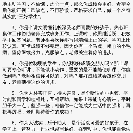
地主动学习，不偷懒，虚心一点，那么你成绩会更好。希望今
后你能正视自己缺点，不再骄傲，严格要求自己，做一个名符
其实的“三好学生”。
3、你是个讲文明懂礼貌深受老师喜爱的好孩子。热心班
集体工作协助老师完成班务工作。上课时，你思维活跃，积极
举手回答问题。老师很喜欢你那写得端端正正的字。学习上比
较认真、可惜成绩不够稳定。因为你有一个马虎、粗心的小毛
病。望你继续努力，克服缺点，老师关注着你的进步。
4、你是位聪明的学生，你想和好成绩交朋友吗？那上课
可要专心听讲，不能做小动作，重要的是不能随便旷课，你能
做到吗？老师相信你可以的，对吗？那好成绩就会跟你交朋
友，老师期待这你的进步。
5、你为人朴实正直，待人善良，是个听话的小男骇。平
时能和同学和睦相处，互相帮助。如果上课能专心听讲，平时
胆子大一点，坚强一些，相信你一定能成为生活中的强者，再
接再厉吧，老师期待着你的成功！
6、你为人诚实，乐于助人，是个活泼可爱的好孩子。在
学习上，肯努力，作业也越写越好。在劳动中，你也能自觉认