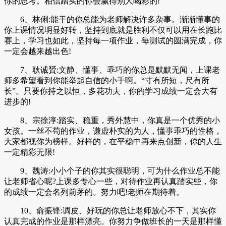
你的思考。相信踏实的你会赢得别人喝彩的!
6、林俐:能干的你总能为老师解决许多杂事。渐渐懂事的
你上课情况明显好转，坚持到底就是胜利不仅可以用在长跑比
赛上，学习也如此，坚持每一项作业，每测试的圆满完成，你
一定会越来越出色!
7、耿诚贇:文静、懂事、乖巧的你总是默默无闻，上课老
师多希望看到你能举起自信的小手啊。“寸有所短，尺有所
长”。只要你持之以恒，多花功夫，你的学习成绩一定会大有
进步的!
8、宗徐淳:踏实、稳重，秀外慧中，你真是一个优秀的小
女孩。一丝不苟的作业，谦虚朴实的为人，懂事乖巧的性格，
大家都视你为榜样。好样的，在平稳中再来点创新，你的人生
一定精彩无限!
9、魏涛:小小个子的你其实很聪明，可为什么作业总不能
让老师省心呢?上课多专心一些，对待作业再认真踏实些，你
的成绩一定会名列前茅的。努力吧!老师在期待着。
10、俞振锋:调皮、好玩的你总让老师放心不下，其实你
认真完成的作业是那样漂亮。你努力争做班长的一天是那样懂