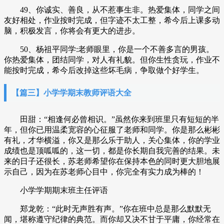
49、你诚实、善良，从不惹事生非。热爱集体，同学之间
友好相处，作业按时完成，但字迹不太工整，希今后上课多动
脑，积极发言，你将会有更大的进步。
50、杨祖平同学:老师眼里，你是一个不善多言的男孩。
你热爱集体，团结同学，对人有礼貌。但你生性贪玩，作业不
能按时完成，希今后改掉这些坏毛病，争取做个好学生。
【篇三】小学学期末教师评语大全
田甜：“相逢何必曾相识。”虽然你来到班里只有短短的半
年，但你已用温柔宽容的心征服了老师和同学。你是那么彬彬
有礼，才华横溢，你又是那么乐于助人，关心集体，你的学业
成绩也是顶呱呱的，这一切，都是你长期自我完善的结果。未
来的日子还很长，苏老师希望你在保持本色的同时更大胆地展
示自己，因为在苏老师心目中，你完全有实力成为棒的！
小学学期期末班主任评语
郑龙乾：“此时无声胜有声。”你在班中总是那么默默无
闻，堪称遵守纪律的典范。而你却又决不甘于平庸，你经常在