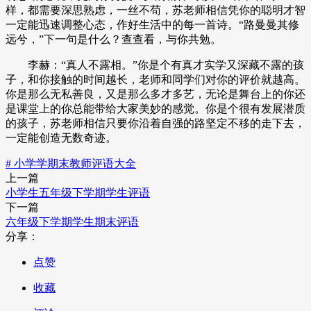
样，都需要深思熟虑，一丝不苟，苏老师相信凭你的聪明才智
一定能迅速调整心态，作好生活中的每一首诗。“路曼曼其修
远兮，”下一句是什么？查查看，与你共勉。
李赫：“真人不露相。”你是个有真才实学又深藏不露的孩
子，和你接触的时间越长，老师和同学们对你的评价就越高。
你是那么无私善良，又是那么多才多艺，无论是舞台上的你还
是课堂上的你总能带给大家美妙的感觉。你是个很有发展潜质
的孩子，苏老师相信只要你沿着自强的路坚定不移的走下去，
一定能创造无数奇迹。
# 小学学期末教师评语大全
上一篇
小学生五年级下学期学生评语
下一篇
六年级下学期学生期末评语
分享：
点赞
收藏