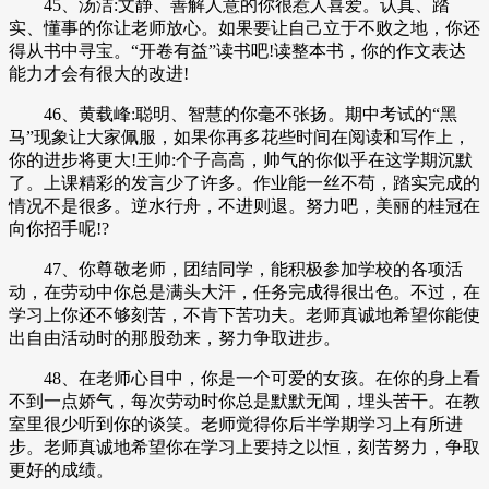
45、汤洁:文静、善解人意的你很惹人喜爱。认真、踏
实、懂事的你让老师放心。如果要让自己立于不败之地，你还
得从书中寻宝。“开卷有益”读书吧!读整本书，你的作文表达
能力才会有很大的改进!
46、黄载峰:聪明、智慧的你毫不张扬。期中考试的“黑
马”现象让大家佩服，如果你再多花些时间在阅读和写作上，
你的进步将更大!王帅:个子高高，帅气的你似乎在这学期沉默
了。上课精彩的发言少了许多。作业能一丝不苟，踏实完成的
情况不是很多。逆水行舟，不进则退。努力吧，美丽的桂冠在
向你招手呢!?
47、你尊敬老师，团结同学，能积极参加学校的各项活
动，在劳动中你总是满头大汗，任务完成得很出色。不过，在
学习上你还不够刻苦，不肯下苦功夫。老师真诚地希望你能使
出自由活动时的那股劲来，努力争取进步。
48、在老师心目中，你是一个可爱的女孩。在你的身上看
不到一点娇气，每次劳动时你总是默默无闻，埋头苦干。在教
室里很少听到你的谈笑。老师觉得你后半学期学习上有所进
步。老师真诚地希望你在学习上要持之以恒，刻苦努力，争取
更好的成绩。