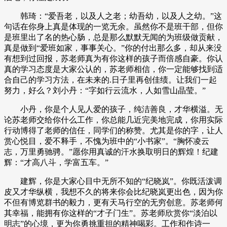
韩琦：“爱吾老，以及人之老；幼吾幼，以及人之幼。”这
句话在你身上真是体现的一览无余。虽然你不是班干部，但你
是班里出了名的热心肠，总是那么默默无闻的为班级做贡献，
真是做到“爱班如家，事事关心。”你的付出那么多，却从来没
有想到过回报，苏老师真为有你这样的孩子而倍感自豪。你认
真的学习态度是大家公认的，苏老师相信，你一定能够找到适
合自己的学习方法，在未来的.日子里再创佳绩。让我们一起
努力，好么？刘小丹：“字如行云流水，人如雪山晶莹。”
小丹，你是个人见人爱的孩子，纯洁善良，才华横溢。无
论苏老师交给你什么工作，你总能几近完美地完成，你用实际
行动博得了老师的信任，同学们的称赞。尤其是你的字，让人
赏心悦目，爱不释手，不愧为班中的“小书家”。“胸怀凌云
志，万里勇驰骋。”愿你用真诚的汗水换取明日的辉煌！纪建
辉：“才高八斗，学富五车。”
建辉，你是大家心目中无所不知的“纪晓岚”。你既活泼调
皮又才华纵横，我想不久的将来你会比纪晓岚更出色，因为你
不但有博览群书的毅力，更有天马行空的无穷创意。苏老师何
其幸福，能拥有你这样的“才子门生”。苏老师欣赏你“淡泊以
明志”的心境，更为你勇挑重担的精神喝彩。工作和作诗一