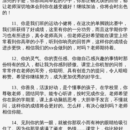
漂亮的字迹，你那高高举起的小手，你那正确无误的回答，都
让老师深切地体会到你在越变越好！继续加油，你将会时出色
的！
11、你是我们班的运动小健将，在这次的单脚跳比赛中，
我们班获得了好成绩，这里有你的一分功劳，而且这学期你学
习也有所进步，真令老师高兴，但老师还好希望能在课堂上经
常看到你高举的小手，听到你响亮的回答声，这样你的成绩会
进步更快，相信我们的xx会做到的，对吗？老师期待着。
12、你的灵气、你的责任感、你做自己感兴趣的事情时那
份特有的投入，都让我为你感到骄傲。课堂上你机智的问答，
常常伴在老师的耳旁，你聪明、具有创造力的提问，令人暗暗
称赞。希望你继续努力，成为更加优秀的好学生。
13、你善良，活泼好动，是个懂事的孩子。在学校里，你
尊敬老师，团结同学。能专心听讲，按时完成作业。老师希望
你在新的学期里，课上多动脑筋思考，大胆举手发言，不懂就
问，这样你的成绩将会更好的。怎么样，有决心做到吗？老师
相信你能。
14、见到你的第一眼，就被你那双小而有神的眼睛给吸引
住了。因为你那里盛满了顽皮、热情……课堂上，你比较好