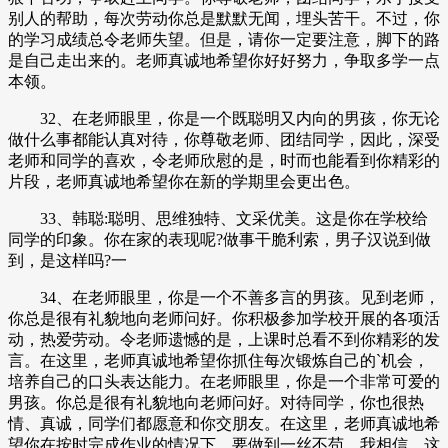
别人的帮助，每次劳动你总是默默无闻，埋头苦干。不过，你
的学习成绩总令老师失望。但是，请你一定要注意，脚下的路
是自己走出来的。老师真诚地希望你好好努力，争取多学一点
本领。
32、在老师眼里，你是一个既聪明又内向的男孩，你无论
做什么事都能认真对待，你尊敬老师、团结同学，因此，深受
老师和同学的喜欢，令老师欣慰的是，时而也能看到你精彩的
片段，老师真诚地希望你在新的学期里会更出色。
33、韩聪:聪明、思维独特、文采优美。这是你在学校给
同学的印象。你在家的表现呢?做事干脆利索，男子汉说到做
到，是这样吗?一
34、在老师眼里，你是一个不善多言的男孩。见到老师，
你总是很有礼貌地向老师问好。你积极参加学校开展的各项活
动，热爱劳动。令老师遗憾的是，上课时总看不到你精彩的发
言。在这里，老师真诚地希望你抓住每次锻炼自己的`机会，
培养自己的口头表达能力。在老师眼里，你是一个非常可爱的
男孩。你总是很有礼貌地向老师问好。对待同学，你也很热
情、真诚，同学们都愿意和你交朋友。在这里，老师真诚地希
望你在按时完成作业的情况下，要做到一丝不苟。我相信，这