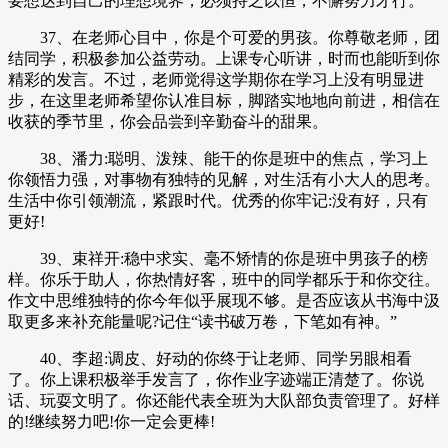
要想达到自己的理想境界，必须持之以恒，不懈努力才行。
37、在老师心目中，你是个可爱的男孩。你尊敬老师，团
结同学，积极参加公益劳动。上课专心听讲，时而也能听到你
精彩的发言。不过，老师觉得这学期你在学习上没有明显进
步，在这里老师希望你认准目标，脚踏实地地向前进，相信在
收获的季节里，你会品尝到辛勤奋斗的甜果。
38、潘力:聪明、泼辣、能干的你是班中的焦点，学习上
你领悟力强，对事物有独特的见解，对生活有小大人的思考。
生活中你引领潮流，紧跟时代。优秀的你牢记:没有好，只有
更好!
39、束祥开:稳中求实、毫不矫情的你是班中男孩子的榜
样。你乐于助人，你热情好客，班中的同学都乐于和你交往。
作文中思维独特的你今年似乎展现不够。是否应该从书海中汲
取更多来补充能量呢?记住“读书破万卷，下笔如有神。”
40、李超:调皮、好动的你终于让老师、同学另眼相看
了。你上课积极举手发言了，你作业字迹端正清楚了。你说
话、玩耍文明了。你还能代表全班为大队部负责管理了。好样
的!继续努力吧!你一定会更棒!