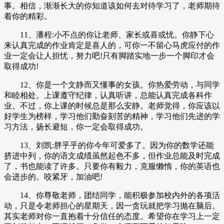
事。相信，渐渐长大的你知道该如何去对待学习了，老师期待
着你的精彩。
11、潘程:小不点的你让老师、家长或喜或忧。你静下心
来认真完成的作业肯定是喜人的，可你一不留心马虎应付的作
业一定会让人担忧，努力吧!只有脚踏实地一步一个脚印才会
取得成功!
12、你是一个文静而又懂事的女孩。你热爱劳动，与同学
和睦相处。上课遵守纪律，认真听讲，总能认真完成各科作
业。不过，你上课的时候总是那么安静。老师觉得，你应该以
好学生为榜样，学习他们勤奋刻苦的精神，学习他们先进的学
习方法，扬长避短，你一定会取得成功。
13、刘凯:胖乎乎的你今年可爱多了。因为你的数学还能
挤进中列，你的语文成绩虽然起色不多，但作业总能及时完成
了，书也能读了许多。只要你有毅力，克服懒惰，你的英语也
会进步的。咬紧牙，加油吧!
14、你尊敬老师，团结同学，能积极参加校内外的各项活
动，只是令老师担心的星期天，因一贪玩就把学习抛在脑后。
其实老师对你一直抱着十分信任的态度。希望你在学习上一定