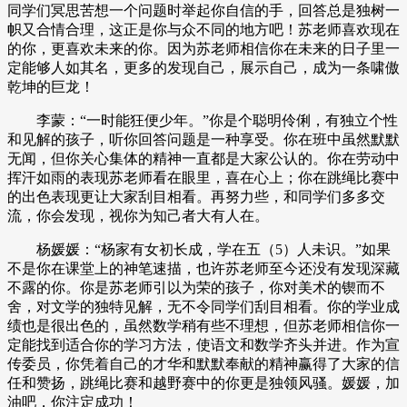
同学们冥思苦想一个问题时举起你自信的手，回答总是独树一
帜又合情合理，这正是你与众不同的地方吧！苏老师喜欢现在
的你，更喜欢未来的你。因为苏老师相信你在未来的日子里一
定能够人如其名，更多的发现自己，展示自己，成为一条啸傲
乾坤的巨龙！
李蒙：“一时能狂便少年。”你是个聪明伶俐，有独立个性
和见解的孩子，听你回答问题是一种享受。你在班中虽然默默
无闻，但你关心集体的精神一直都是大家公认的。你在劳动中
挥汗如雨的表现苏老师看在眼里，喜在心上；你在跳绳比赛中
的出色表现更让大家刮目相看。再努力些，和同学们多多交
流，你会发现，视你为知己者大有人在。
杨媛媛：“杨家有女初长成，学在五（5）人未识。”如果
不是你在课堂上的神笔速描，也许苏老师至今还没有发现深藏
不露的你。你是苏老师引以为荣的孩子，你对美术的锲而不
舍，对文学的独特见解，无不令同学们刮目相看。你的学业成
绩也是很出色的，虽然数学稍有些不理想，但苏老师相信你一
定能找到适合你的学习方法，使语文和数学齐头并进。作为宣
传委员，你凭着自己的才华和默默奉献的精神赢得了大家的信
任和赞扬，跳绳比赛和越野赛中的你更是独领风骚。媛媛，加
油吧，你注定成功！