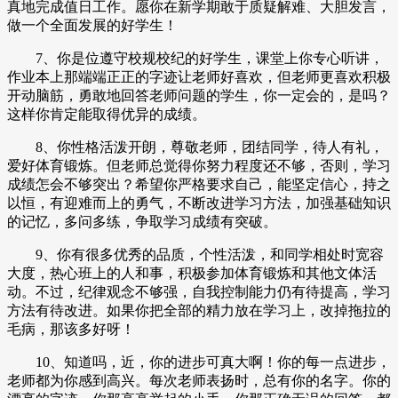
真地完成值日工作。愿你在新学期敢于质疑解难、大胆发言，
做一个全面发展的好学生！
7、你是位遵守校规校纪的好学生，课堂上你专心听讲，
作业本上那端端正正的字迹让老师好喜欢，但老师更喜欢积极
开动脑筋，勇敢地回答老师问题的学生，你一定会的，是吗？
这样你肯定能取得优异的成绩。
8、你性格活泼开朗，尊敬老师，团结同学，待人有礼，
爱好体育锻炼。但老师总觉得你努力程度还不够，否则，学习
成绩怎会不够突出？希望你严格要求自己，能坚定信心，持之
以恒，有迎难而上的勇气，不断改进学习方法，加强基础知识
的记忆，多问多练，争取学习成绩有突破。
9、你有很多优秀的品质，个性活泼，和同学相处时宽容
大度，热心班上的人和事，积极参加体育锻炼和其他文体活
动。不过，纪律观念不够强，自我控制能力仍有待提高，学习
方法有待改进。如果你把全部的精力放在学习上，改掉拖拉的
毛病，那该多好呀！
10、知道吗，近，你的进步可真大啊！你的每一点进步，
老师都为你感到高兴。每次老师表扬时，总有你的名字。你的