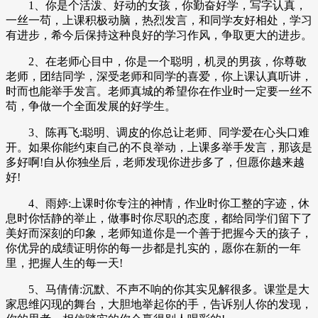
1、你是个活泼、好动的女孩，你勤奋好学，写字认真，
一丝一苟，上课积极动脑，热烈发言，和同学友好相处，学习
有进步，希今后保持这种良好的学习作风，争取更大的进步。
2、在老师心目中，你是一个聪明，机灵的男孩，你尊敬
老师，团结同学，深受老师和同学的喜爱，你上课认真听讲，
时而也能举手发言。老师真城的希望你在作业时一定要一丝不
苟，争做一个全面发展的好学生。
3、陈再飞:聪明、调皮的你总让老师、同学爱在心头口难
开。如果你能约束自己的不良举动，上课多举手发言，那该是
多好啊!自从你独坐后，老师发现你进步多了，但愿你越来越
好!
4、雨婷:上课时你专注的神情，作业时你工整的字迹，休
息时你恬静的举止，做事时你尽职的态度，都给同学们留下了
美好而深刻的印象，老师知道你是一个善于把握今天的孩子，
你优异的成绩证明你的每一步都是扎实的，愿你在新的一年
里，把握人生的每一天!
5、马倩倩:沉默、不声不响的你其实见解很多。课堂是大
家思维闪现的舞台，大胆地举起你的手，告诉别人你的发现，