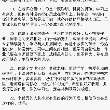
19、在老师心目中，你是个既聪明、机灵的男孩。学习上
有余力，但你有时没有把心思放在学习上，特别这一学期内，
你让老师失望。既然是班干部，就必须处处严格要求自己。只
要你克服自身的毛病，一定会成为出色的学生。
20、你是个诚实的孩子，学习自学性较好，从不拖拉作
业，同学之间友好相处，由于你的努力，成绩不继提高，希你
今后继续努力，争取与人并肩同行。你是个诚实的孩子，你热
爱集体，热爱劳动，同学之间友好相处，但学习自觉性差，作
业总要在老师督促下完成，成绩虽有进步，但不算大，希今后
改正缺点，争取更大的进步。
21、你是个文明守纪、尊敬老师、团结同学、热爱劳动的
好学生，上课时你勤动脑，勤思考，在胆发言。你也能把书本
当作好朋友，多读多看，记住“书籍是知识的源泉”!在新学年
里，老师送你两颗心，“信心”和“决心”，希望你好好收藏，并
发挥它的作用，你的学习也一定会得到满意的成绩。
22、个优秀的人从小就有良好的行为习惯，相信你也会是
这样的，对吗?