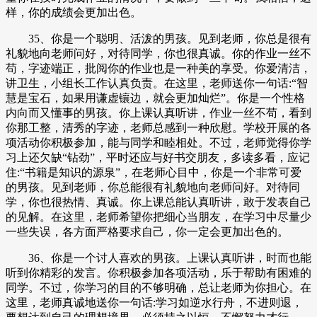
样，你的成绩会更加出色。
35、你是一个聪明、活泼的男孩。见到老师，你总是很有
礼貌地向老师问好，对待同学，你也很真诚。你的作业一丝不
苟，字迹端正，批阅你的作业也是一种美的享受。你爱清洁，
讲卫生，小组长工作认真负责。在这里，老师送你一句话:“智
慧是宝石，如果用谦虚镶边，就会更加灿烂”。你是一个性格
内向而又懂事的男孩。你上课认真听讲，作业一丝不苟，看到
你那工整，清秀的字迹，老师总感到一种欣慰。学校开展的各
项活动你积极参加，能与同学和睦相处。不过，老师觉得你学
习上还欠缺“钻劲”，平时还应与好书交朋友，多读多看，应记
住:“书籍是知识的源泉”，在老师心目中，你是一个非常可爱
的男孩。见到老师，你总能很有礼貌地向老师问好。对待同
学，你也很热情、真诚。你上课总能认真听讲，敢于发表自己
的见解。在这里，老师希望你把细心当朋友，在学习中尽量少
一些失误，各方面严格要求自己，你一定会更加出色的。
36、你是一个讨人喜欢的男孩。上课认真听讲，时而也能
听到你精彩的发言。你积极参加各项活动，乐于帮助有困难的
同学。不过，你学习的目的不够明确，总让老师为你担心。在
这里，老师真诚地送你一句话:学习如逆水行舟，不进则退，