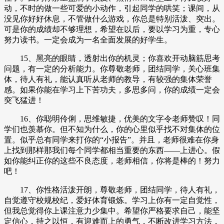
动，不时的做一些可爱的小动作，引起同学的哄笑；课间，从
没见你好好休息，不管做什么游戏，你总是特别活泼、突出。
可是你的成绩却不够理想，希望在以后，要以学习为重，专心
努力读书。一定会成为一名全面发展的好学生。
15、黑亮的眼睛，透射出你的机灵；你喜欢开动脑筋思考
问题，有一定的分析能力。你尊敬老师，团结同学，关心班集
体，待人有礼，能认真听从老师的教导，有较强的集体荣誉
感。如果你能在学习上下苦功夫，多思多问，你的成绩一定会
突飞猛进！
16、你聪明伶俐，思维敏捷，优美的文字令老师赞叹！同
学们也羡慕你。但不知为什么，你的心里似乎找不对集体的位
置。似乎总有同学来打你的“小报告”。并且，老师很难在你身
上找到那样那我们每个同学都相当重要的东西——上进心。假
如你能纠正你的这些不良态度，老师相信，你将是棒的！努力
吧！
17、你性格活泼开朗，尊敬老师，团结同学，待人有礼，
自觉遵守校规校纪，爱好体育锻炼。学习上你有一定自觉性，
但我总觉得你上课注意力少集中。希望你严格要求自己，能坚
定信心，持之以恒，有迎难而上的勇气，不断改进学习方法，