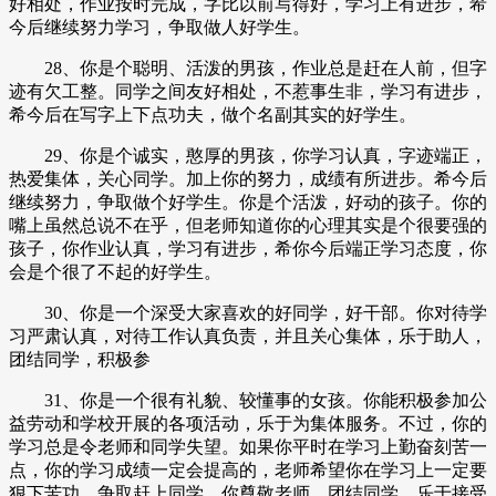
好相处，作业按时完成，字比以前写得好，学习上有进步，希
今后继续努力学习，争取做人好学生。
28、你是个聪明、活泼的男孩，作业总是赶在人前，但字
迹有欠工整。同学之间友好相处，不惹事生非，学习有进步，
希今后在写字上下点功夫，做个名副其实的好学生。
29、你是个诚实，憨厚的男孩，你学习认真，字迹端正，
热爱集体，关心同学。加上你的努力，成绩有所进步。希今后
继续努力，争取做个好学生。你是个活泼，好动的孩子。你的
嘴上虽然总说不在乎，但老师知道你的心理其实是个很要强的
孩子，你作业认真，学习有进步，希你今后端正学习态度，你
会是个很了不起的好学生。
30、你是一个深受大家喜欢的好同学，好干部。你对待学
习严肃认真，对待工作认真负责，并且关心集体，乐于助人，
团结同学，积极参
31、你是一个很有礼貌、较懂事的女孩。你能积极参加公
益劳动和学校开展的各项活动，乐于为集体服务。不过，你的
学习总是令老师和同学失望。如果你平时在学习上勤奋刻苦一
点，你的学习成绩一定会提高的，老师希望你在学习上一定要
狠下苦功，争取赶上同学。你尊敬老师，团结同学，乐于接受