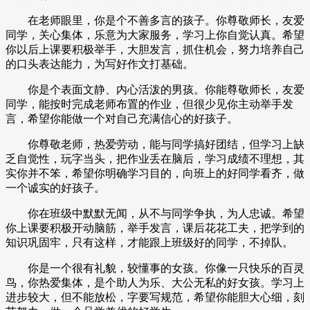
在老师眼里，你是个不善多言的孩子。你尊敬师长，友爱
同学，关心集体，乐意为大家服务，学习上你自觉认真。希望
你以后上课要积极举手，大胆发言，抓住机会，努力培养自己
的口头表达能力，为写好作文打基础。
你是个表面文静、内心活泼的男孩。你能尊敬师长，友爱
同学，能按时完成老师布置的作业，但很少见你主动举手发
言，希望你能做一个对自己充满信心的好孩子。
你尊敬老师，热爱劳动，能与同学搞好团结，但学习上缺
乏自觉性，玩字当头，把作业丢在脑后，学习成绩不理想，其
实你并不笨，希望你明确学习目的，向班上的好同学看齐，做
一个诚实的好孩子。
你在班级中默默无闻，从不与同学争执，为人忠诚。希望
你上课要积极开动脑筋，举手发言，课后花花工夫，把学到的
知识巩固牢，只有这样，才能跟上班级好的同学，不掉队。
你是一个很有礼貌，较懂事的女孩。你像一只快乐的百灵
鸟，你热爱集体，是个助人为乐、大公无私的好女孩。学习上
进步较大，但不能放松，字要写规范，希望你能胆大心细，刻