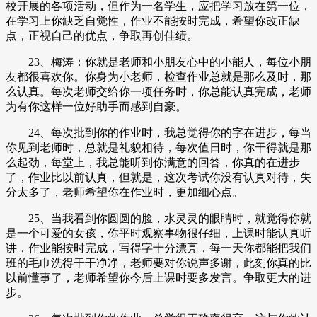
校开展的各项活动，但作为一名学生，应把学习放在第一位，
在学习上你缺乏自觉性，作业不能按时完成，希望你改正缺
点，正视自己的优点，争取再创佳绩。
23、梅涛：你就是老师和小朋友心中的小能人，每位小朋
友都很喜欢你。你身为小老师，检查作业总就是那么及时，那
么认真。每次老师交给你一项任务时，你总能认真完成，老师
为有你这样一位好助手而感到自豪。
24、每次批到你的作业时，我总觉得你的字在进步，每当
你见到老师时，总就是礼貌相待，每次值日时，你干得就是那
么起劲，每堂上，我总能听到你满意的回答，你真的在进步
了，作业比以前认真，但就是，这次考试你没有认真对待，失
分太多了，老师希望你在作业时，更加细心点。
25、当我看到你圆圆的脸，水灵灵的眼睛时，就觉得你就
是一个可爱的女孩，你平时观察事物很仔细，上课时能认真听
讲，作业能按时完成，写得字十分漂亮，每一天你都能把我们
班的毛巾洗得干干净净，老师要对你说声多谢，此刻你真的比
以前懂事了，老师希望你今后上课时要多发言。争取更大的进
步。