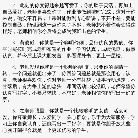
2、此刻的你变得越来越可爱了，你的脑子灵活，再加上
自己爱好，老师更喜欢你了，作业能做到按时完成，这对于你
来说，确实不容易，上课时能做到专心听讲，不开小差，要能
控制自己，能做到这一点你真了不起，老师想不着你会变得这
样好，老师相信你今后将会成为我班出色的学生。
3、黄俊威：你就是一个聪明伶俐，品行优良的男孩。你
平时能按时完成老师布置的作业，学习认真，成绩优良，做事
认真。希今后上课大胆发言，多看课外书，更上一层楼。
4、老师发现你就是一个聪明的男孩，只要你的眼睛一
转，一个问题就想出来了，你回答问题总就是那么用心，认
真，老师很喜欢你，你对老师十分有礼貌，做事行动迅速，不
甘落后，有力争上游的念头，课间活动比较活跃，老师希望你
认真写好字，不要只求快，不求好，老师相信你能写出一好的
字。
5、在老师眼里，你就是一个比较聪明的女孩，活泼可
爱。你尊敬师长，友爱同学，关心群众，乐于为大家服务，学
习上你自觉认真，还能写出一手好字，要就是你胆子放大些，
心胸开阔些会就是一个更加优秀的学生。