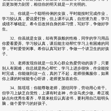
后更加努力刻苦，相信你的明天就是一片光明的。
31、你就是一个聪明伶俐的女孩，平时能按时完成作业，
学习较认真，爱说爱打扮，但上课不认真，自控潜力差，学习
成绩不够稳定。希今后改掉自身的坏习惯，写好字，争做好学
生。
32、你虽就是女孩，却有男孩般的性格，同学的学习用品
你爱看爱弄。学习较认真，课后能主动帮忙学习上有困难的同
学，平时爱管闲事。希你认真写好字，争做一个讲卫生的好孩
子。
33、老师发现你就是一位关心群众热爱劳动的孩子，只要
别人有困难，你总就是热心帮忙，学习上进步很快，作业能按
时完成，你能做到这一点，真的了不起，老师很佩服你，如果
你上课的时候能专心听讲，老师更加喜欢你。
34、陈瑶瑶：你能尊敬老师，团结同学，劳动用心肯干。
但学习上缺乏自觉性，上课有时走神，作业马虎少做。希正视
缺点向优秀生看齐，早晨来校后认真读书，要利用自己聪明头
脑，做个爱学习的好孩子。