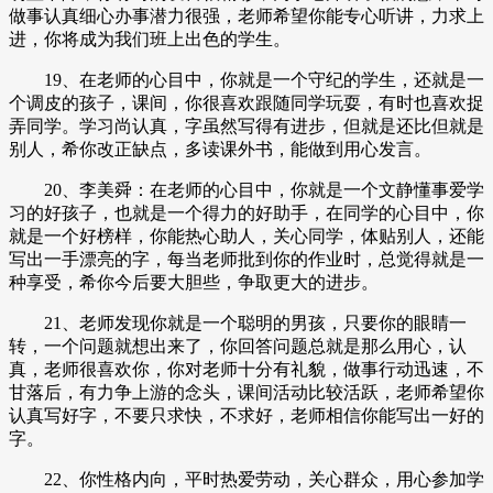
做事认真细心办事潜力很强，老师希望你能专心听讲，力求上
进，你将成为我们班上出色的学生。
19、在老师的心目中，你就是一个守纪的学生，还就是一
个调皮的孩子，课间，你很喜欢跟随同学玩耍，有时也喜欢捉
弄同学。学习尚认真，字虽然写得有进步，但就是还比但就是
别人，希你改正缺点，多读课外书，能做到用心发言。
20、李美舜：在老师的心目中，你就是一个文静懂事爱学
习的好孩子，也就是一个得力的好助手，在同学的心目中，你
就是一个好榜样，你能热心助人，关心同学，体贴别人，还能
写出一手漂亮的字，每当老师批到你的作业时，总觉得就是一
种享受，希你今后要大胆些，争取更大的进步。
21、老师发现你就是一个聪明的男孩，只要你的眼睛一
转，一个问题就想出来了，你回答问题总就是那么用心，认
真，老师很喜欢你，你对老师十分有礼貌，做事行动迅速，不
甘落后，有力争上游的念头，课间活动比较活跃，老师希望你
认真写好字，不要只求快，不求好，老师相信你能写出一好的
字。
22、你性格内向，平时热爱劳动，关心群众，用心参加学