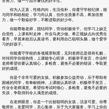
苦努力、做一个品学兼优的好学生。
你为人正直，性格内向，生活俭朴，你遵守学校纪律，能
与同学和睦相处，学习尚认真，但作业质量不高，希加倍努
力，做一个勤奋好学，不断进取的好少年。
你能尊敬老师，团结同学，劳动积极肯干。但学习上缺乏
自觉性，上课有时走神，作业马虎少做。希正视缺点向优秀生
看齐，早晨来校后认真读书，要利用自己聪明头脑，做个爱学
习的好孩子。
你能遵守学校的各项规章制度，见到老师总是很有礼貌，
对待同学你很热情，上课能专心听讲，积极举手发言，作业时
老师希望你要认真细心，多检查，避免不必要的错误，争取更
好的成绩。
你是个非常可爱的女孩。积极参加公益劳动，乐于帮助有
困难的同学，有奉献精神。上课能认真听讲，积极举手发言，
作业令老师满意。希望你考试时细心，多检查，避免不必要的
失误，争取得到令人满意的成绩。
在老师眼里，你是一个比较聪明的女孩，活泼可爱。你尊
敬师长，友爱同学，关心集体，乐于为大家服务，学习上你自