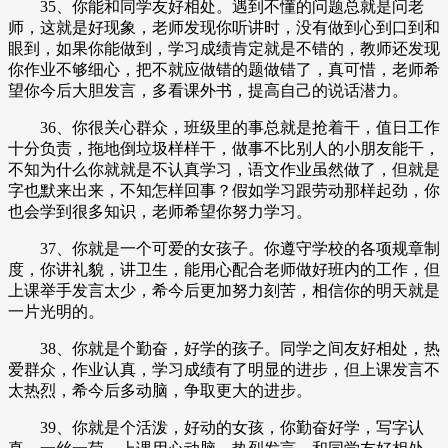
35、你能和同学友好相处。遇到不懂的问题总就是问老
师，这就是好现象，老师发现你听讲时，没有做到心到口到和
眼到，如果你能做到，学习成绩肯定就是不错的，教师还发现
你作业不够细心，把不就应做错的题做错了，真可惜，老师希
望你今后大胆发言，多看课外书，提高自己的说话潜力。
36、你很关心群众，班级里的事总就是抢着干，值日工作
十分负责，拖地倒垃圾样样干，做事不比别人的小朋友能干，
不知为什么你就就是不认真学习，语文作业虽然做了，但就是
字也默来出来，不知怎样回事？假如学习跟劳动那样起劲，你
也会学到很多知识，老师希望你努力学习。
37、你就是一个可爱的女孩子。你遵守学校的各项规章制
度，你讲礼貌，讲卫生，能用心配合老师做好班内的工作，但
上课举手发言太少，希今后更加努力刻苦，相信你的明天就是
一片光明的。
38、你就是个勤奋，好学的孩子。同学之间友好相处，热
爱群众，作业认真，学习成绩有了明显的进步，但上课发言不
太热烈，希今后多动脑，争取更大的进步。
39、你就是个活泼，好动的女孩，你勤奋好学，写字认