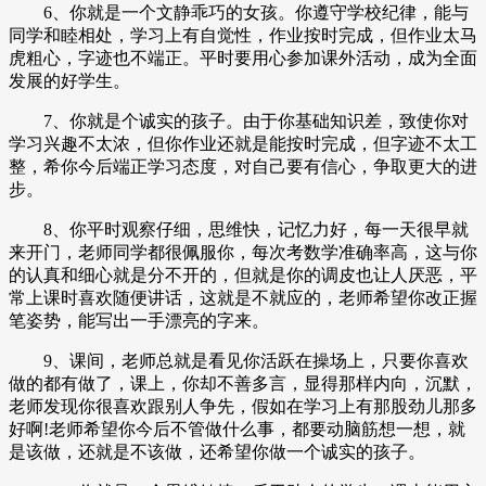
6、你就是一个文静乖巧的女孩。你遵守学校纪律，能与
同学和睦相处，学习上有自觉性，作业按时完成，但作业太马
虎粗心，字迹也不端正。平时要用心参加课外活动，成为全面
发展的好学生。
7、你就是个诚实的孩子。由于你基础知识差，致使你对
学习兴趣不太浓，但你作业还就是能按时完成，但字迹不太工
整，希你今后端正学习态度，对自己要有信心，争取更大的进
步。
8、你平时观察仔细，思维快，记忆力好，每一天很早就
来开门，老师同学都很佩服你，每次考数学准确率高，这与你
的认真和细心就是分不开的，但就是你的调皮也让人厌恶，平
常上课时喜欢随便讲话，这就是不就应的，老师希望你改正握
笔姿势，能写出一手漂亮的字来。
9、课间，老师总就是看见你活跃在操场上，只要你喜欢
做的都有做了，课上，你却不善多言，显得那样内向，沉默，
老师发现你很喜欢跟别人争先，假如在学习上有那股劲儿那多
好啊!老师希望你今后不管做什么事，都要动脑筋想一想，就
是该做，还就是不该做，还希望你做一个诚实的孩子。