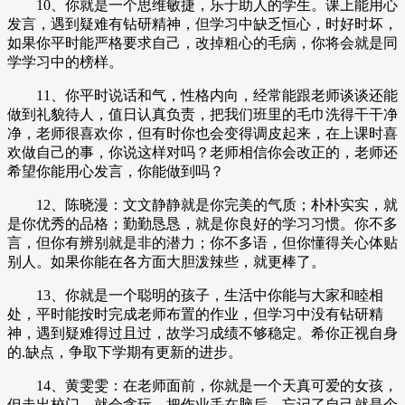
10、你就是一个思维敏捷，乐于助人的学生。课上能用心
发言，遇到疑难有钻研精神，但学习中缺乏恒心，时好时坏，
如果你平时能严格要求自己，改掉粗心的毛病，你将会就是同
学学习中的榜样。
11、你平时说话和气，性格内向，经常能跟老师谈谈还能
做到礼貌待人，值日认真负责，把我们班里的毛巾洗得干干净
净，老师很喜欢你，但有时你也会变得调皮起来，在上课时喜
欢做自己的事，你说这样对吗？老师相信你会改正的，老师还
希望你能用心发言，你能做到吗？
12、陈晓漫：文文静静就是你完美的气质；朴朴实实，就
是你优秀的品格；勤勤恳恳，就是你良好的学习习惯。你不多
言，但你有辨别就是非的潜力；你不多语，但你懂得关心体贴
别人。如果你能在各方面大胆泼辣些，就更棒了。
13、你就是一个聪明的孩子，生活中你能与大家和睦相
处，平时能按时完成老师布置的作业，但学习中没有钻研精
神，遇到疑难得过且过，故学习成绩不够稳定。希你正视自身
的.缺点，争取下学期有更新的进步。
14、黄雯雯：在老师面前，你就是一个天真可爱的女孩，
但走出校门，就会贪玩，把作业丢在脑后，忘记了自己就是个