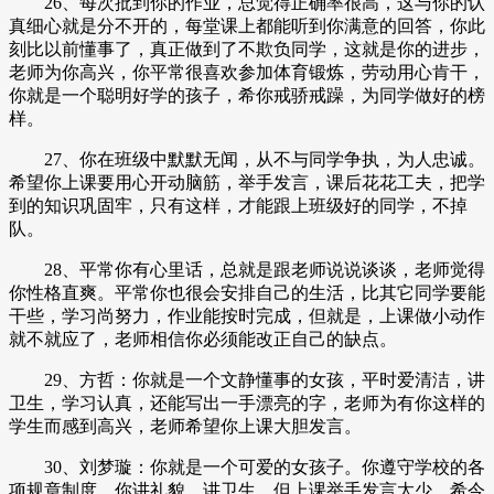
26、每次批到你的作业，总觉得正确率很高，这与你的认
真细心就是分不开的，每堂课上都能听到你满意的回答，你此
刻比以前懂事了，真正做到了不欺负同学，这就是你的进步，
老师为你高兴，你平常很喜欢参加体育锻炼，劳动用心肯干，
你就是一个聪明好学的孩子，希你戒骄戒躁，为同学做好的榜
样。
27、你在班级中默默无闻，从不与同学争执，为人忠诚。
希望你上课要用心开动脑筋，举手发言，课后花花工夫，把学
到的知识巩固牢，只有这样，才能跟上班级好的同学，不掉
队。
28、平常你有心里话，总就是跟老师说说谈谈，老师觉得
你性格直爽。平常你也很会安排自己的生活，比其它同学要能
干些，学习尚努力，作业能按时完成，但就是，上课做小动作
就不就应了，老师相信你必须能改正自己的缺点。
29、方哲：你就是一个文静懂事的女孩，平时爱清洁，讲
卫生，学习认真，还能写出一手漂亮的字，老师为有你这样的
学生而感到高兴，老师希望你上课大胆发言。
30、刘梦璇：你就是一个可爱的女孩子。你遵守学校的各
项规章制度，你讲礼貌，讲卫生，但上课举手发言太少，希今