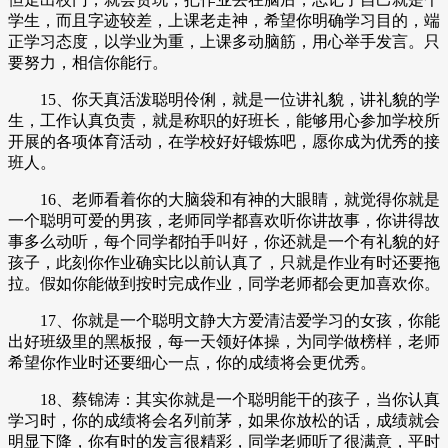
学生，而且字迹较差，上课老走神，希望你明确学习目的，端
正学习态度，以学业为重，上课多动脑筋，用心举手发言。只
要努力，相信你能行。
15、你天真活泼聪明伶俐，就是一位讲礼貌，讲礼貌的学
生，工作认真负责，就是称职的好班长，能够用心参加学校所
开展的各项体育活动，在学校好好锻炼吧，愿你成为优秀的接
班人。
16、老师看着你的大脑袋和有神的大眼睛，就觉得你就是
一个聪明可爱的男孩，老师同学都喜欢听你讲故事，你讲得故
事多么动听，每个同学都拍手叫好，你还就是一个有礼貌的好
孩子，此刻你作业确实比以前认真了，只就是作业有时还要拖
拉。假如你能做到按时完成作业，同学老师都会更加喜欢你。
17、你就是一个聪明文静大方爱清洁爱学习的女孩，你能
出好班级里的黑板报，每一天领好体操，为同学做榜样，老师
希望你作业时还要细心一点，你的成绩将会更优秀。
18、蔡锦涛：其实你就是一个聪明能干的孩子，当你认真
学习时，你的成绩将会名列前茅，如果你放松的话，成绩就会
明显下降，你有时的发言很精彩，同学老师听了很满意，平时