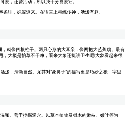
分可爱，还爱活动，所以我十分喜爱它。
事条理，娓娓道来。在语言上精练传神，活泼有趣。
，就像四根柱子。两只心形的大耳朵，像两把大芭蕉扇。最有
甩，大概是怕草不干净，看来大象还挺讲卫生呢!大象看起来很
泼，清新自然。尤其对“象鼻子”的描写更是巧妙之极，字里
温和。善于挖掘洞穴。以草本植物及树木的嫩枝、嫩叶等为