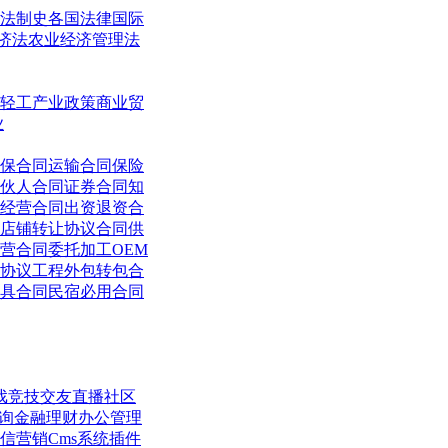
法制史
各国法律
国际
济法
农业经济管理法
轻工
产业政策
商业贸
业
保合同
运输合同
保险
伙人合同
证券合同
知
经营合同
出资退资合
店铺转让协议合同
供
营合同
委托加工OEM
协议
工程外包转包合
具合同
民宿必用合同
戏竞技
交友直播
社区
询
金融理财
办公管理
信营销
Cms系统
插件