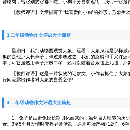
爱吃肉，给它别的它都不吃。小狗十分喜欢逛街，我们一它逛街
【教师评语】文章描写了“我喜爱的小狗”的外形，形象生动
3.二年级动物作文评语大全简短
星期日，我到动物园观赏大象。远看，大象身躯是那样威武
趣的是他那大长鼻子，伸过来卷过去，我们的胳膊和手兴许还不
本，可它居然用鼻子演奏口琴，还可以随着音乐扭上几扭，那
【教师评语】这是一片状物的记叙文。小作者抓住了大象的外
行间流露出作者对大象的喜爱之情!
4.二年级动物作文评语大全简短
1、兔子是由野兔经长期驯化而来的，虽然被人喂养的历史
食。3至5个月发情时变得异常活跃，通常每胎产4到12仔。6至