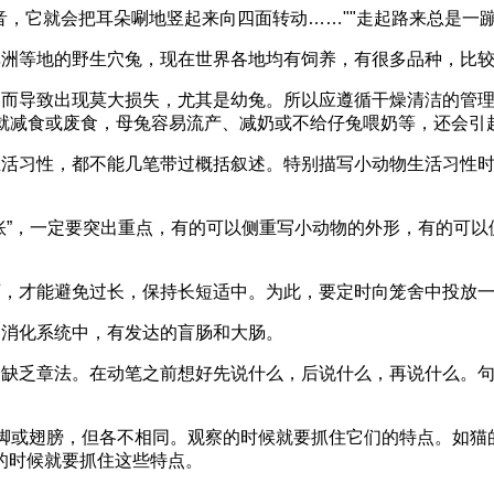
它就会把耳朵唰地竖起来向四面转动……""走起路来总是一蹦
洲等地的野生穴兔，现在世界各地均有饲养，有很多品种，比较
而导致出现莫大损失，尤其是幼兔。所以应遵循干燥清洁的管理
兔就减食或废食，母兔容易流产、减奶或不给仔兔喂奶等，还会引
习性，都不能几笔带过概括叙述。特别描写小动物生活习性时
”，一定要突出重点，有的可以侧重写小动物的外形，有的可以
，才能避免过长，保持长短适中。为此，要定时向笼舍中投放一
消化系统中，有发达的盲肠和大肠。
缺乏章法。在动笔之前想好先说什么，后说什么，再说什么。句
或翅膀，但各不相同。观察的时候就要抓住它们的特点。如猫
的时候就要抓住这些特点。