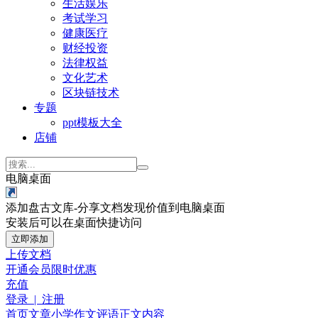
生活娱乐
考试学习
健康医疗
财经投资
法律权益
文化艺术
区块链技术
专题
ppt模板大全
店铺
电脑桌面
添加盘古文库-分享文档发现价值到电脑桌面
安装后可以在桌面快捷访问
立即添加
上传文档
开通会员
限时优惠
充值
登录 | 注册
首页
文章
小学作文
评语
正文内容