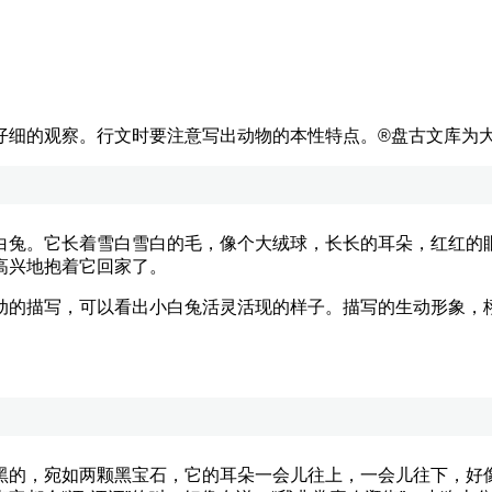
仔细的观察。行文时要注意写出动物的本性特点。
®盘古文库为
兔。它长着雪白雪白的毛，像个大绒球，长长的耳朵，红红的眼
高兴地抱着它回家了。
的描写，可以看出小白兔活灵活现的样子。描写的生动形象，栩
的，宛如两颗黑宝石，它的耳朵一会儿往上，一会儿往下，好像