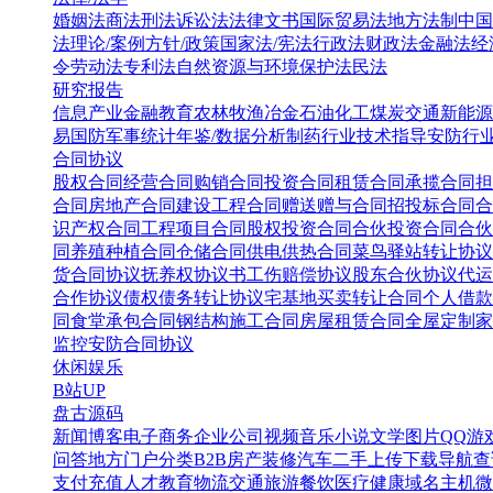
婚姻法
商法
刑法
诉讼法
法律文书
国际贸易法
地方法制
中国
法
理论/案例
方针/政策
国家法/宪法
行政法
财政法
金融法
经
令
劳动法
专利法
自然资源与环境保护法
民法
研究报告
信息产业
金融教育
农林牧渔
冶金
石油化工
煤炭
交通
新能源
易
国防军事
统计年鉴/数据分析
制药行业
技术指导
安防行
合同协议
股权合同
经营合同
购销合同
投资合同
租赁合同
承揽合同
担
合同
房地产合同
建设工程合同
赠送赠与合同
招投标合同
合
识产权合同
工程项目合同
股权投资合同
合伙投资合同
合伙
同
养殖种植合同
仓储合同
供电供热合同
菜鸟驿站转让协议
货合同协议
抚养权协议书
工伤赔偿协议
股东合伙协议
代运
合作协议
债权债务转让协议
宅基地买卖转让合同
个人借款
同
食堂承包合同
钢结构施工合同
房屋租赁合同
全屋定制家
监控安防合同协议
休闲娱乐
B站UP
盘古源码
新闻博客
电子商务
企业公司
视频音乐
小说文学
图片QQ
游
问答
地方门户
分类B2B
房产装修
汽车二手
上传下载
导航查
支付充值
人才教育
物流交通
旅游餐饮
医疗健康
域名主机
微