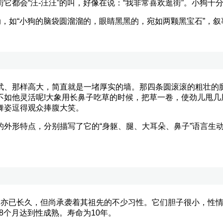
它都会“汪-汪汪”的叫，好像在说：“我非常喜欢逛街”。小狗十
，如“小狗的脑袋圆溜溜的，眼睛黑黑的，宛如两颗黑宝石”，叙
、那样高大，简直就是一堵厚实的墙。那四条圆滚滚的粗壮的腿
如他灵活呢!大象用长鼻子吃草的时候，把草一卷，使劲儿甩几
舞姿逗得观众捧腹大笑。
形特点，分别描写了它的“身躯、腿、大耳朵、鼻子”语言生动活
亦已长久，但尚承袭着其祖先的不少习性。它们胆子很小，性情
8个月达到性成熟。寿命为10年。