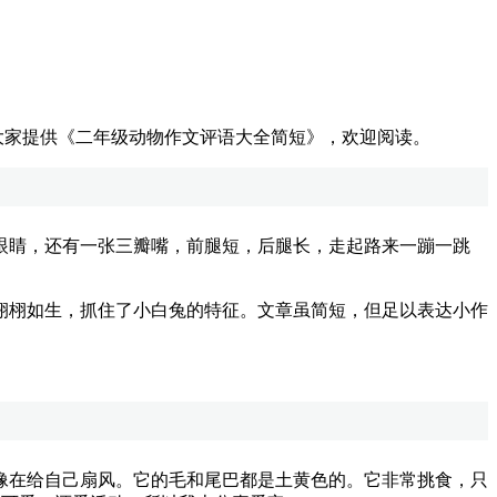
大家提供《二年级动物作文评语大全简短》，欢迎阅读。
睛，还有一张三瓣嘴，前腿短，后腿长，走起路来一蹦一跳
栩如生，抓住了小白兔的特征。文章虽简短，但足以表达小作
在给自己扇风。它的毛和尾巴都是土黄色的。它非常挑食，只