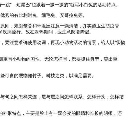
一跳"，短尾巴"也跟着一撅一撅的"就写小白兔的活动特点。
优秀的有比利时兔、细毛兔、安哥拉兔等。
原则，规划笼舍和环境应注意干燥清洁，并实施卫生防疫管
起疾病流行。故在炎热期间，应注意防暑降温。
，要注意准确使用动词，再现小动物活动的情景，给人以“状物
侧重写小动物的习性。无论怎样写，都要抓住典型，突出重
些可食的硬物如竹子、树枝之类，以满足需要。
与句之间怎样关连，层与层之间怎样联系。怎样开头，怎样结
的外形特点，主要是脸上有一双会变的眼睛和长长的胡须，还