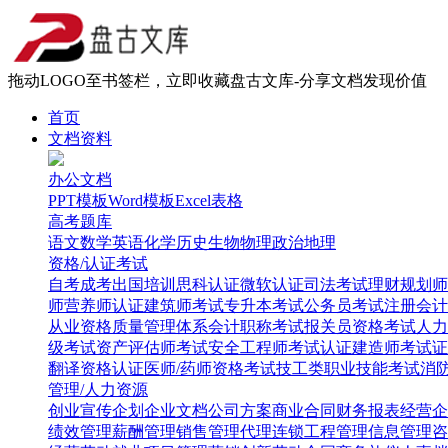
拖动LOGO至书签栏，立即收藏盘古文库-分享文档发现价值
首页
文档资料
办公文档
PPT模板
Word模板
Excel表格
高考题库
语文
数学
英语
化学
历史
生物
物理
政治
地理
资格/认证考试
自考
成考
出国培训
思科认证
微软认证
司法考试
理财规划师
师
营养师认证
建筑师考试
专升本考试
公务员考试
注册会计
从业资格
质量管理体系
会计职称考试
报关员资格考试
人力
级考试
资产评估师考试
安全工程师考试
认证建造师考试
证
翻译资格认证
医师/药师资格考试
技工类职业技能考试
消
管理/人力资源
创业
宣传企划
企业文档
公司方案
商业合同
财务报表
经营企
绩效管理
薪酬管理
销售管理
代理连锁
工程管理
信息管理
咨