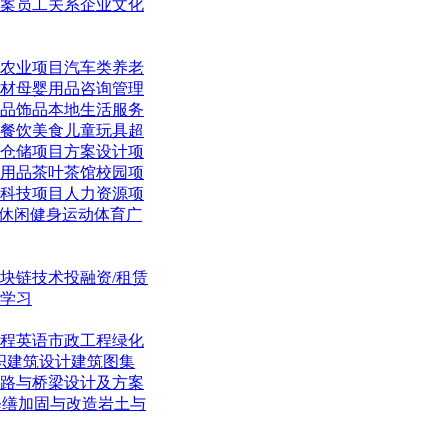
案
员工关系
企业文化
农业项目
汽车类
养老
材
母婴用品
咨询管理
品饰品
本地生活
服务
餐饮美食
儿童玩具
超
仓储项目
方案设计项
用品
茶叶茶馆
校园项
科技项目
人力资源项
休闲
健身运动体育
广
块链技术
投融资/租赁
学习
程英语
市政工程
绿化
织
建筑设计
建筑图集
路与桥梁
设计及方案
修缮加固与改造
岩土与