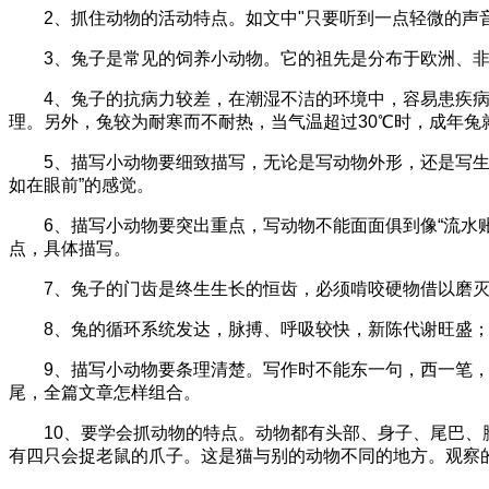
2、抓住动物的活动特点。如文中"只要听到一点轻微的声音，
3、兔子是常见的饲养小动物。它的祖先是分布于欧洲、非
4、兔子的抗病力较差，在潮湿不洁的环境中，容易患疾病
理。另外，兔较为耐寒而不耐热，当气温超过30℃时，成年
5、描写小动物要细致描写，无论是写动物外形，还是写生活
如在眼前”的感觉。
6、描写小动物要突出重点，写动物不能面面俱到像“流水账
点，具体描写。
7、兔子的门齿是终生生长的恒齿，必须啃咬硬物借以磨灭
8、兔的循环系统发达，脉搏、呼吸较快，新陈代谢旺盛；
9、描写小动物要条理清楚。写作时不能东一句，西一笔，
尾，全篇文章怎样组合。
10、要学会抓动物的特点。动物都有头部、身子、尾巴、脚
有四只会捉老鼠的爪子。这是猫与别的动物不同的地方。观察