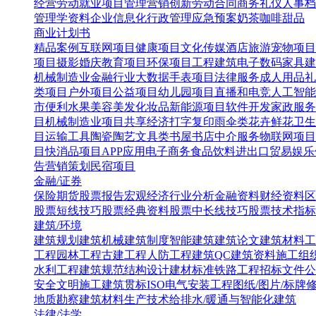
经营
劳动就业
项目管理
营销创新
劳动合同
商务礼仪
人事档
管理学资料
企业信息化
行政管理
应急预案
奶茶咖啡甜品
商业计划书
精品案例
互联网项目
健康项目
文化传媒
酒店旅游
宠物项目
项目
摄影婚庆
教育项目
环保项目
工程建筑
电子数码
家具建
机械制造业
金融行业
大数据
手表项目
法律服务
成人用品
礼
类项目
户外项目
公益项目
幼儿园项目
直播和电竞
人工智能
市便利水果
美容美发化妆品
新能源项目
软件开发
家政服务
目
机械制造业项目
共享经济
打字复印
雨伞类
花卉鲜花
卫生
目
运输工具
陶瓷陶艺
文具类
书屋书店
中介服务
物联网项目
目
快消品项目
APP应用
电子商务
食品饮料
进出口贸易
娱乐
告营销策划
民宿项目
金融/证券
保险
期货
股票报告
宏观经济
行业分析
金融资料
财经资料
区
股票短线技巧
股票经典资料
股票中长线技巧
股票技术指标
建筑/环境
建筑规划
建筑机械
建筑制度
智能建筑
建筑论文
建筑材料
工
工程
园林工程
古建工程
人防工程
建筑QC
建筑资料
施工组
水利工程
建筑规范
结构设计
建材标准
铁路工程
招标文件
公
安全文明施工
建筑贯标ISO
电气安装工程
图纸/图片/标牌
地质勘察
建筑材料生产技术
给排水/暖通与智能化建筑
法律/法学