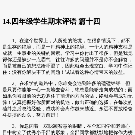
14.四年级学生期末评语 篇十四
1、在这个世界上，人所处的绝境，在很多情况下，都不
是生存的绝境，而是一种精神上的绝境。一个人的精神支柱是
成就一生事业的关键的因素。学习中你付出了很多，但是我觉
得你还是缺少一点霸气，往往许多的问题并不是你不会解答，
而是被自己的想法给吓退了，因此就会出现空白。学习中你记
住：没有你解决不了的问题！试试看这种心情带来的效益。
2、在求学的道路中，你难免会遇到许多的磕磕绊绊，但
是只要你能够一心一意地去奋斗，终总是能够走向成功的；而
如果你被眼前的光彩遮住了前进的方向的话，终就会与成功无
缘！认真把握好你所面对的机遇，做出正确的选择，在每次的
磕绊之后总结经验，成功将会离你越来越近。永远不要放松奋
斗拼搏的劲头，努力前进！
3、你忽闪着一双聪颖智慧的眼睛，在全班同学和老师心
目中树立了优秀小干部的形象，全部同学都默默地把你作为榜