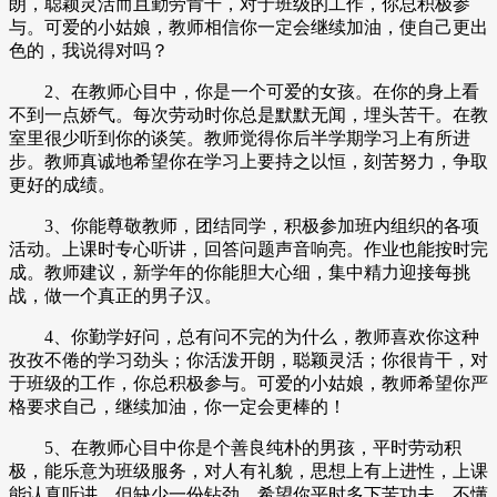
朗，聪颖灵活而且勤劳肯干，对于班级的工作，你总积极参
与。可爱的小姑娘，教师相信你一定会继续加油，使自己更出
色的，我说得对吗？
2、在教师心目中，你是一个可爱的女孩。在你的身上看
不到一点娇气。每次劳动时你总是默默无闻，埋头苦干。在教
室里很少听到你的谈笑。教师觉得你后半学期学习上有所进
步。教师真诚地希望你在学习上要持之以恒，刻苦努力，争取
更好的成绩。
3、你能尊敬教师，团结同学，积极参加班内组织的各项
活动。上课时专心听讲，回答问题声音响亮。作业也能按时完
成。教师建议，新学年的你能胆大心细，集中精力迎接每挑
战，做一个真正的男子汉。
4、你勤学好问，总有问不完的为什么，教师喜欢你这种
孜孜不倦的学习劲头；你活泼开朗，聪颖灵活；你很肯干，对
于班级的工作，你总积极参与。可爱的小姑娘，教师希望你严
格要求自己，继续加油，你一定会更棒的！
5、在教师心目中你是个善良纯朴的男孩，平时劳动积
极，能乐意为班级服务，对人有礼貌，思想上有上进性，上课
能认真听讲，但缺少一份钻劲。希望你平时多下苦功夫，不懂