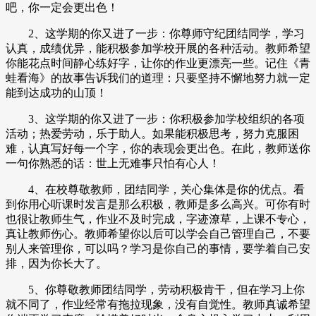
吧，你一定会更出色！
2、这学期的你又进了一步：你尊师守纪团结同学，学习
认真，成绩优异，能积极参加学校开展的各种活动。教师希望
你能花点时间静心练好字，让你的作业更漂亮一些。记住《青
蛙看海》的故事告诉我们的道理：只要坚持不懈地努力就一定
能到达成功的山顶！
3、这学期的你又进了一步：你积极参加学校组织的各项
活动；热爱劳动，乐于助人。如果能积极思考，努力克服困
难，认真写好每一个字，你的表现会更出色。在此，教师送你
一句你熟悉的话：世上无难事只怕有心人！
4、在校尊敬教师，团结同学，关心集体是你的优点。看
到你用心听课时发言是那么积极，教师是多么高兴。可你有时
也很让教师生气，作业不及时完成，字迹潦草，上课不专心，
真让教师伤心。教师希望你以后可以学会自己管理自己，不要
别人来管理你，可以吗？学习是你自己的事情，要学着自己安
排，因为你长大了。
5、你尊敬教师团结同学，劳动积极肯干，但在学习上你
就不同了，作业经常有拖拉现象，没有自觉性。教师真诚希望