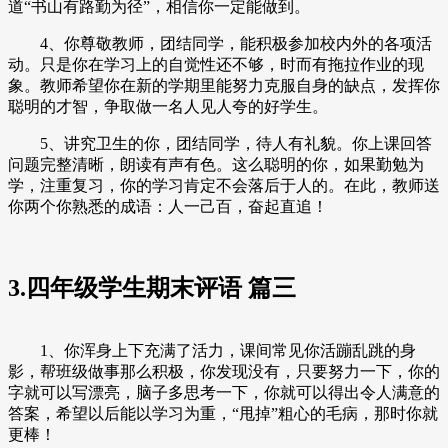
道“书山有路勤为径”，相信你一定能做到。
4、你尊敬教师，团结同学，能积极参加校内外的各项活
动。只是你在学习上的自觉性还不够，时而有拖拉作业的现
象。教师希望你在新的学期里能努力克服自身的缺点，发挥你
聪明的才智，争取做一名人见人夸的好学生。
5、讲究卫生的你，团结同学，待人有礼貌。你上课回答
问题完整清晰，朗读有声有色。这么聪明的你，如果勤勉为
学，注重复习，你的学习肯定不会落后于人的。在此，教师送
你两个你熟悉的成语：人一己百，奋起直追！
3.四年级学生期末评语 篇三
1、你浑身上下充满了活力，课间常见你活蹦乱跳的身
影，帮班级做事那么积极，你发现没有，只要努力一下，你的
字就可以写漂亮，脑子多思考一下，你就可以得出令人满意的
答案，希望以后能以学习为重，“甩掉”粗心的毛病，那时你就
更棒！