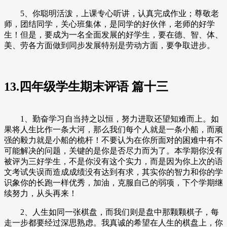
5、你聪明活泼，上课专心听讲，认真完成作业；尊敬老
师，团结同学，关心班集体，是同学的好伙伴，老师的好学
生！但是，要成为一名全面发展的好学生，要在德、智、体、
美、劳各方面做到同步发展特别是劳动方面，要争取进步。
13.四年级学生期末评语 篇十三
1、勤奋学习自当持之以恒，努力进取还望知难而上。如
果将人生比作一条大河，那么我们每个人就是一条小船，而顽
强的毅力就是小船的桅杆！不要认为在你所面对的困难中有不
可能解决的问题，关键的是你是否尽力而为了。本学期你没有
被评为三好学生，不是你没有这个实力，而是因为你上次的语
文考试失误而造成成绩没有达到有求，其实你的智力和你的学
识象你的长跑一样优秀，加油，克服自己的弱项，下个学期继
续努力，从头再来！
2、人生如同一张棋盘，而我们则是盘中那颗颗棋子，每
走一步都要经过深思熟虑。我真诚的希望在人生的棋盘上，你