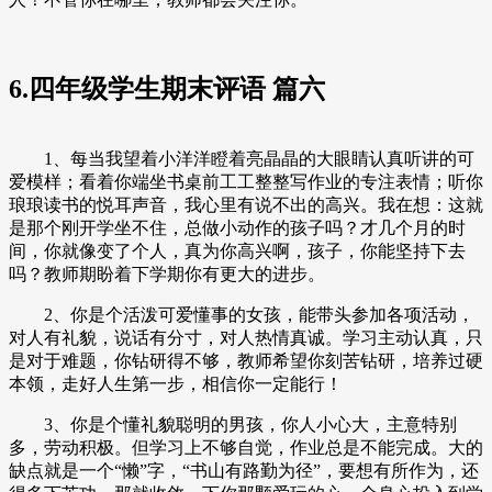
6.四年级学生期末评语 篇六
1、每当我望着小洋洋瞪着亮晶晶的大眼睛认真听讲的可
爱模样；看着你端坐书桌前工工整整写作业的专注表情；听你
琅琅读书的悦耳声音，我心里有说不出的高兴。我在想：这就
是那个刚开学坐不住，总做小动作的孩子吗？才几个月的时
间，你就像变了个人，真为你高兴啊，孩子，你能坚持下去
吗？教师期盼着下学期你有更大的进步。
2、你是个活泼可爱懂事的女孩，能带头参加各项活动，
对人有礼貌，说话有分寸，对人热情真诚。学习主动认真，只
是对于难题，你钻研得不够，教师希望你刻苦钻研，培养过硬
本领，走好人生第一步，相信你一定能行！
3、你是个懂礼貌聪明的男孩，你人小心大，主意特别
多，劳动积极。但学习上不够自觉，作业总是不能完成。大的
缺点就是一个“懒”字，“书山有路勤为径”，要想有所作为，还