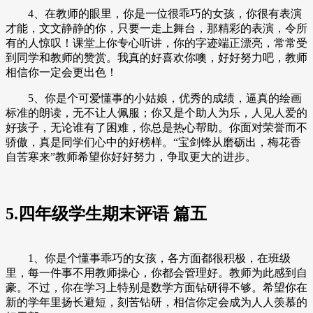
4、在教师的眼里，你是一位很乖巧的女孩，你很有表演
才能，文文静静的你，只要一走上舞台，那精彩的表演，令所
有的人惊叹！课堂上你专心听讲，你的字迹端正漂亮，常常受
到同学和教师的赞赏。我真的好喜欢你噢，好好努力吧，教师
相信你一定会更出色！
5、你是个可爱懂事的小姑娘，优秀的成绩，逼真的绘画
标准的朗读，无不让人佩服；你又是个助人为乐，人见人爱的
好孩子，无论谁有了困难，你总是热心帮助。你面对荣誉而不
骄傲，真是同学们心中的好榜样。“宝剑锋从磨砺出，梅花香
自苦寒来”教师希望你好好努力，争取更大的进步。
5.四年级学生期末评语 篇五
1、你是个懂事乖巧的女孩，各方面都很积极，在班级
里，每一件事不用教师操心，你都会管理好。教师为此感到自
豪。不过，你在学习上特别是数学方面钻研得不够。希望你在
新的学年里扬长避短，刻苦钻研，相信你定会成为人人羡慕的