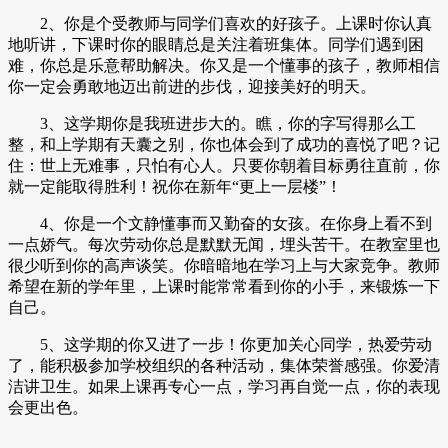
2、你是个受教师与同学们喜欢的好孩子。上课时你认真
地听讲，下课时你的眼睛总是关注着班集体。同学们遇到困
难，你总是乐意帮助解决。你又是一个懂事的孩子，教师相信
你一定会勇敢地迈出前进的步伐，迎接美好的明天。
3、这学期你是我班进步大的。瞧，你的字写得那么工
整，和上学期有天囊之别，你也体会到了成功的喜悦了吧？记
住：世上无难事，只怕有心人。只要你朝着目标勇往直前，你
就一定能取得胜利！祝你在新年“更上一层楼”！
4、你是一个文静懂事而又勤奋的女孩。在你身上看不到
一点娇气。每次劳动你总是默默无闻，埋头苦干。在教室里也
很少听到你的高声谈笑。你暗暗地在学习上与大家竞争。教师
希望在新的学年里，上课时能常常看到你的小手，来锻炼一下
自己。
5、这学期的你又进了一步！你更加关心同学，热爱劳动
了，能积极参加学校组织的各种活动，集体荣誉感强。你爱清
洁讲卫生。如果上课再专心一点，学习再自觉一点，你的表现
会更出色。