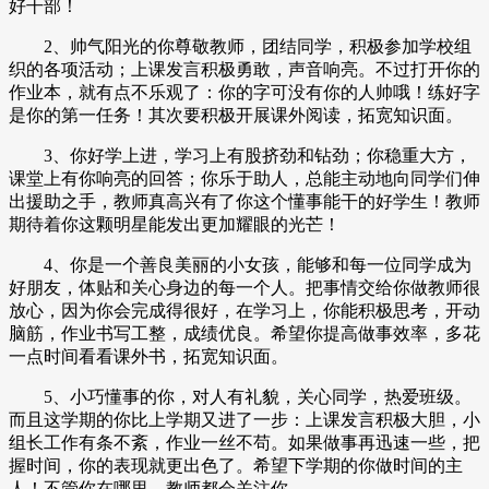
好干部！
2、帅气阳光的你尊敬教师，团结同学，积极参加学校组
织的各项活动；上课发言积极勇敢，声音响亮。不过打开你的
作业本，就有点不乐观了：你的字可没有你的人帅哦！练好字
是你的第一任务！其次要积极开展课外阅读，拓宽知识面。
3、你好学上进，学习上有股挤劲和钻劲；你稳重大方，
课堂上有你响亮的回答；你乐于助人，总能主动地向同学们伸
出援助之手，教师真高兴有了你这个懂事能干的好学生！教师
期待着你这颗明星能发出更加耀眼的光芒！
4、你是一个善良美丽的小女孩，能够和每一位同学成为
好朋友，体贴和关心身边的每一个人。把事情交给你做教师很
放心，因为你会完成得很好，在学习上，你能积极思考，开动
脑筋，作业书写工整，成绩优良。希望你提高做事效率，多花
一点时间看看课外书，拓宽知识面。
5、小巧懂事的你，对人有礼貌，关心同学，热爱班级。
而且这学期的你比上学期又进了一步：上课发言积极大胆，小
组长工作有条不紊，作业一丝不苟。如果做事再迅速一些，把
握时间，你的表现就更出色了。希望下学期的你做时间的主
人！不管你在哪里，教师都会关注你。