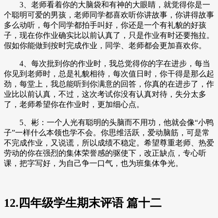
3、老师看着你的大脑袋和有神的大眼睛，就觉得你是一
个聪明可爱的男孩，老师同学都喜欢听你讲故事，你讲得故事
多么动听，每个同学都拍手叫好，你还是一个有礼貌的好孩
子，现在你作业确实比以前认真了，只是作业有时还要拖拉。
假如你能做到按时完成作业，同学、老师都会更加喜欢你。
4、每次批到你的作业时，我总觉得你的字在进步，每当
你见到老师时，总是礼貌相待，每次值日时，你干得是那么起
劲，每堂上，我总能听到你满意的回答，你真的在进步了，作
业比以前认真，不过，这次考试你没有认真对待，失分太多
了，老师希望你在作业时，更加细心点。
5、彬：一个人光有聪明的头脑而不用功，他就会像“小鸭
子”一样什么本领也学不会。你思维活跃，爱动脑筋，可是常
不完成作业，又说谎，所以成绩不稳定。希望尊重老师、热爱
劳动的你在强烈的集体荣誉感的驱使下，改正缺点，专心听
课，把字写好，为自己争一口气，也为班集体争光。
12.四年级学生期末评语 篇十二