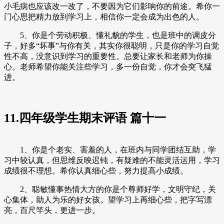
小毛病也应该改一改了，不要因为它们影响你的前途。希你一
门心思把精力放到学习上，相信你一定会成为出色的人。
5、你是个劳动积极、懂礼貌的学生，也是班中的调皮分
子，好多“坏事”与你有关，其实你很聪明，只是你的学习自觉
性不高，没意识到学习的重要性。总要让家长和老师为你操
心。老师希望你能关注些学习，多一份自觉，你才会突飞猛
进。
11.四年级学生期末评语 篇十一
1、你是个老实、害羞的人，在班内与同学团结互助，学
习中较认真，但思维反映迟钝，有疑难的不能灵活运用，学习
成绩很不理想。希你认真细心些，努力提高小成绩。
2、聪敏懂事热情大方的你是个尊师好学，文明守纪，关
心集体，助人为乐的好女孩。望学习上再细心些，把字写漂
亮，百尺竿头，更进一步。