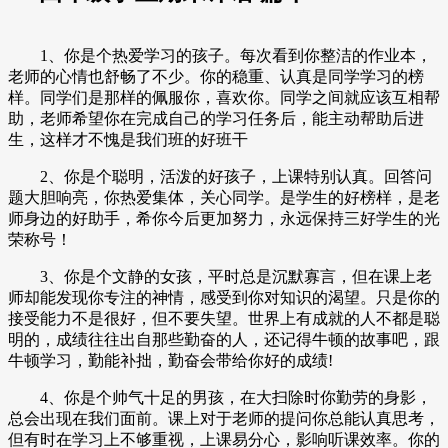
1、你是个热爱学习的孩子。每次看到你整洁的作业本，
老师的心情也舒畅了不少。你的稳重、认真是同学学习的榜
样。同学们是那样的佩服你，喜欢你。同学之间就应该互相帮
助，老师希望你在完成自己的学习任务后，能主动帮助后进
生，这样才不愧是我们班的好班干
2、你是个聪明，活泼的好孩子，上课特别认真。回答问
题大胆响亮，你热爱集体，关心同学。是学生的好榜样，是老
师身边的好助手，希你今后更加努力，永远保持三好学生的光
荣称号！
3、你是个文静的女孩，平时总是沉默寡言，但在课上老
师却能发现你专注的神情，感受到你对知识的渴望。只是你的
接受能力不是很好，但不要失望。世界上有成就的人不都是聪
明的，成绩往往出自那些勤奋的人，还记得牛顿的故事吧，跟
牛顿学习，勤能补拙，勤奋会带给你好的成绩!
4、你是个帅气十足的男孩，在大扫除时你勤劳的身影，
总会出现在我们面前。课上对于老师的提问你总能认真思考，
但有时在学习上不够重视，上课易分心，影响听课效率。你的