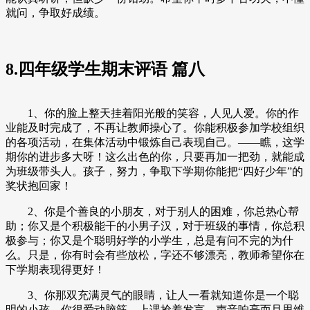
就问，争取好成绩。
8.四年级学生期末评语 篇八
1、你的脸上整天挂着阳光般的笑容，人见人爱。你的作
业能及时完成了，不再让教师操心了。你能积极参加学校组织
的各项活动，在集体活动中锻炼自己表现自己。——瞧，这学
期你的进步多大呀！这么出色的你，只要再加一把劲，就能成
为班级带头人。孩子，努力，争取下学期你能把“四好少年”的
奖状抱回家！
2、你是个善良的小朋友，对于别人的困难，你总热心帮
助；你又是个积极能干的小男子汉，对于班级的事情，你总积
极参与；你又是个聪明好学的小学生，总是有问不完的为什
么。只是，你有时会有些放松，字还不够漂亮，教师希望你在
下学期表现得更好！
3、你那双充满灵气的眼睛，让人一看就知道你是一个聪
明的小孩。你很爱动脑筋，上课抢着发言，声音响亮而且思维