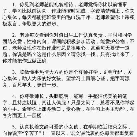
1、你见到老师总能礼貌相待，老师觉得你比以前懂事
了，学习比以前认真，作业能按时完成，字迹清楚端正，你关
心集体，每天都能把班级里的毛巾洗干净，老师希望你上课积
极发言，争取更大的进步。
2、老师每次看到你对值日生工作认真负责，平时和同学
团结友爱，性格内向，课间能积极参加活动，能爱护公物，不
过，老师发现你在做作业时总是很粗心，甚至每天要错一道
题，你说是吗？这是什么原因？请你找一找，只有找出来了，
你才能把作业做正确。
3、聪敏懂事热情大方的你是个尊师好学，文明守纪，关
心集体，助人为乐的好女孩。望学习上再细心些，把字写漂
亮，百尺竿头，更进一步。
4、你尊敬师长，头脑聪明，能写一手整洁优美的铅笔
字，且持之以恒，真让人佩服！只是太闷了，总看不见你举起
的小手。希望你上课多动口，专心听，在学习上再主动些，在
各方面更上一层楼！
5、认真执着文静可爱的小女孩，在学期临近结束之际，
向你说声“辛苦了”！一直以来，语文课代表的你每天都重复着