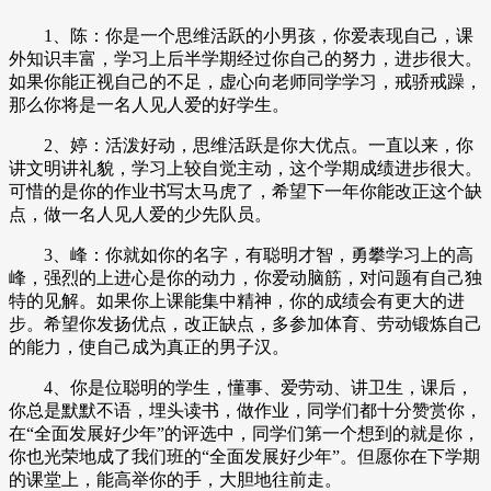
1、陈：你是一个思维活跃的小男孩，你爱表现自己，课
外知识丰富，学习上后半学期经过你自己的努力，进步很大。
如果你能正视自己的不足，虚心向老师同学学习，戒骄戒躁，
那么你将是一名人见人爱的好学生。
2、婷：活泼好动，思维活跃是你大优点。一直以来，你
讲文明讲礼貌，学习上较自觉主动，这个学期成绩进步很大。
可惜的是你的作业书写太马虎了，希望下一年你能改正这个缺
点，做一名人见人爱的少先队员。
3、峰：你就如你的名字，有聪明才智，勇攀学习上的高
峰，强烈的上进心是你的动力，你爱动脑筋，对问题有自己独
特的见解。如果你上课能集中精神，你的成绩会有更大的进
步。希望你发扬优点，改正缺点，多参加体育、劳动锻炼自己
的能力，使自己成为真正的男子汉。
4、你是位聪明的学生，懂事、爱劳动、讲卫生，课后，
你总是默默不语，埋头读书，做作业，同学们都十分赞赏你，
在“全面发展好少年”的评选中，同学们第一个想到的就是你，
你也光荣地成了我们班的“全面发展好少年”。但愿你在下学期
的课堂上，能高举你的手，大胆地往前走。