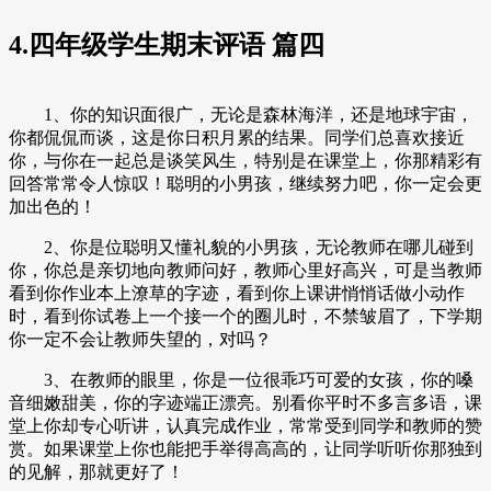
4.四年级学生期末评语 篇四
1、你的知识面很广，无论是森林海洋，还是地球宇宙，
你都侃侃而谈，这是你日积月累的结果。同学们总喜欢接近
你，与你在一起总是谈笑风生，特别是在课堂上，你那精彩有
回答常常令人惊叹！聪明的小男孩，继续努力吧，你一定会更
加出色的！
2、你是位聪明又懂礼貌的小男孩，无论教师在哪儿碰到
你，你总是亲切地向教师问好，教师心里好高兴，可是当教师
看到你作业本上潦草的字迹，看到你上课讲悄悄话做小动作
时，看到你试卷上一个接一个的圈儿时，不禁皱眉了，下学期
你一定不会让教师失望的，对吗？
3、在教师的眼里，你是一位很乖巧可爱的女孩，你的嗓
音细嫩甜美，你的字迹端正漂亮。别看你平时不多言多语，课
堂上你却专心听讲，认真完成作业，常常受到同学和教师的赞
赏。如果课堂上你也能把手举得高高的，让同学听听你那独到
的见解，那就更好了！