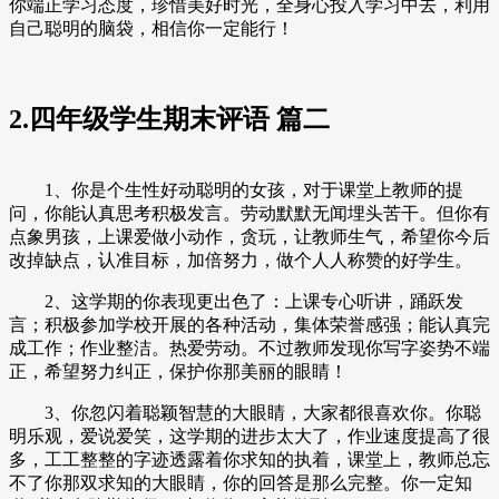
你端正学习态度，珍惜美好时光，全身心投入学习中去，利用
自己聪明的脑袋，相信你一定能行！
2.四年级学生期末评语 篇二
1、你是个生性好动聪明的女孩，对于课堂上教师的提
问，你能认真思考积极发言。劳动默默无闻埋头苦干。但你有
点象男孩，上课爱做小动作，贪玩，让教师生气，希望你今后
改掉缺点，认准目标，加倍努力，做个人人称赞的好学生。
2、这学期的你表现更出色了：上课专心听讲，踊跃发
言；积极参加学校开展的各种活动，集体荣誉感强；能认真完
成工作；作业整洁。热爱劳动。不过教师发现你写字姿势不端
正，希望努力纠正，保护你那美丽的眼睛！
3、你忽闪着聪颖智慧的大眼睛，大家都很喜欢你。你聪
明乐观，爱说爱笑，这学期的进步太大了，作业速度提高了很
多，工工整整的字迹透露着你求知的执着，课堂上，教师总忘
不了你那双求知的大眼睛，你的回答是那么完整。你一定知