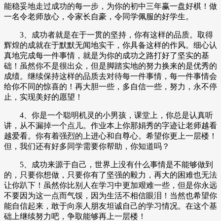
能稳妥地走过成功的每一步，为你的初中三年赢一盘好棋！做
一名令老师放心，令家长自豪，令同学佩服的好学生。
3、成功者就是在于一贯的坚持，你有这样的品质。取得
辉煌的成就在于默默无闻地实干，你具备这样的作风。细心认
真地完成每一件事情，就是为你的成功之路打好了坚实的基
础！虽然你不是很出众，但是脚踏实地的努力换来的是优秀的
成绩。继续保持这样的品质去对待每一件事情，每一件事情会
给你不同的惊喜的！再大胆一些，多自信一些，努力，永不停
止，实现美好的愿望！
4、你是一个聪明机灵的小男孩，课堂上，你总是认真听
讲，从不漏掉一个点儿。作业本上你那娟秀的字迹让老师越看
越爱看。你有着强烈的上进心和自尊心。希望你更上一层楼！
但，我们还有好多同学需要你帮助，你知道吗？
5、成功来源于自己，世界上没有什么事情是不能够做到
的，只要你想做，只要你有了坚强的毅力，再大的困难也无法
让你趴下！虽然你比别人在学习中更加艰难一些，但是你永远
不要因为这一点而气馁，因为生活不相信眼泪！当然也希望你
能自信起来，敢于向亲人朋友坦诚自己的学习情况。在这个基
础上继续努力吧，争取能够再上一层楼！