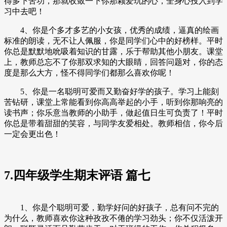
得多下苦功，那就收敛一下你那颗爱玩的心，全身心投入到学
习中去吧！
4、你是个多才多艺的小女孩，优秀的成绩，逼真的绘画
标准的朗读，无不让人佩服，你是同学们心中的好榜样。平时
你总是默默地吮吸着知识的甘露，乐于帮助其他小朋友。课堂
上，教师总忘不了你那双求知的大眼睛，回答问题对，你的态
度是那么大方，怪不得同学们都那么喜欢你呢！
5、你是一名聪明可爱而又勤奋好学的孩子。学习上能刻
苦钻研，课堂上常能看到你高高举起的小手，听到你那响亮的
读书声；你乐意当教师的小助手，做起值日生可负责了！平时
你总是带着甜甜的笑容，与同学友爱相处。教师相信，你今后
一定会更出色！
7.四年级学生期末评语 篇七
1、你是个聪明可爱，勤学好问的好孩子，总有问不完的
为什么，教师喜欢你这种孜孜不倦的学习劲头；你不仅活泼开