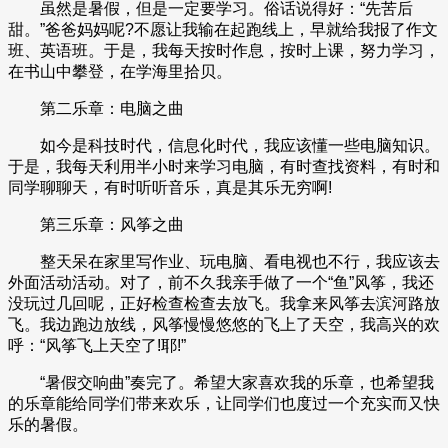
虽然是暑假，但是一定要学习。俗话说得好：“先苦后
甜。”爸爸妈妈呢?不愿让我输在起跑线上，早就给我报了作文
班、英语班。于是，我每天按时作息，按时上课，努力学习，
在书山中攀登，在学海里拾贝。
第二乐章：电脑之曲
如今是科技时代，信息化时代，我应该懂一些电脑知识。
于是，我每天利用半小时来学习电脑，有时查找资料，有时和
同学聊聊天，有时听听音乐，真是其乐无穷啊!
第三乐章：风筝之曲
整天呆在家里写作业、玩电脑、看电视也不行，我应该去
外面活动活动。对了，前不久我亲手做了一个“鱼”风筝，我还
没玩过几回呢，正好检查检查去放飞。我拿来风筝去滨河路放
飞。我边跑边放线，风筝慢慢悠悠的飞上了天空，我高兴的欢
呼：“风筝飞上天空了!耶!”
“暑假交响曲”奏完了。希望大家喜欢我的乐章，也希望我
的乐章能给同学们带来欢乐，让同学们也度过一个充实而又快
乐的暑假。