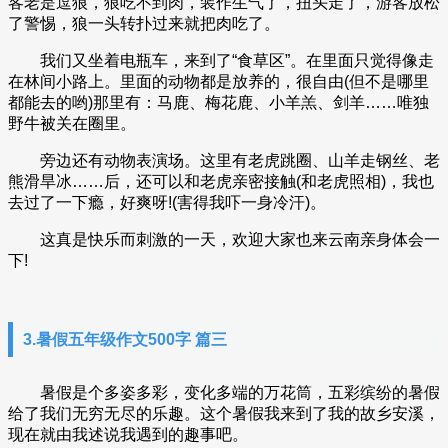
客老是逗狼，狼吃不到肉，装作生气了，扭头走了，游客放松
了警惕，狼一头转扑过来就把肉吃了。
我们又坐着电瓶车，来到了“食草区”。在里面只觉得像走
在林间小路上。里面的动物都是放养的，很自由(但不是哪里
都能去的哟)那里有：马鹿、梅花鹿、小羊羔、剑羊……唯独
野牛被关在圈里。
旁边还有动物表演场。这里有老虎跳圈、山羊走钢丝、老
熊滑旱冰……后，还可以和老虎亲密接触(和老虎照相)，我也
去过了一下瘾，好爽呀!(害得我吓一身冷汗)。
这真是快乐而刺激的一天，欢迎大家也来云南亲身体会一
下!
3.暑假五年级作文500字 篇三
暑假是个多姿多彩，变化多端的万花筒，五彩缤纷的暑假
给了我们无穷无尽的乐趣。这个暑假我来到了我的故乡安溪，
现在就由我述说我遇到的趣事吧。