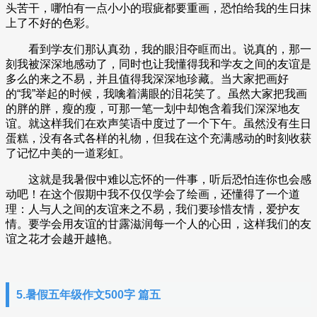
头苦干，哪怕有一点小小的瑕疵都要重画，恐怕给我的生日抹
上了不好的色彩。
看到学友们那认真劲，我的眼泪夺眶而出。说真的，那一
刻我被深深地感动了，同时也让我懂得我和学友之间的友谊是
多么的来之不易，并且值得我深深地珍藏。当大家把画好
的“我”举起的时候，我噙着满眼的泪花笑了。虽然大家把我画
的胖的胖，瘦的瘦，可那一笔一划中却饱含着我们深深地友
谊。就这样我们在欢声笑语中度过了一个下午。虽然没有生日
蛋糕，没有各式各样的礼物，但我在这个充满感动的时刻收获
了记忆中美的一道彩虹。
这就是我暑假中难以忘怀的一件事，听后恐怕连你也会感
动吧！在这个假期中我不仅仅学会了绘画，还懂得了一个道
理：人与人之间的友谊来之不易，我们要珍惜友情，爱护友
情。要学会用友谊的甘露滋润每一个人的心田，这样我们的友
谊之花才会越开越艳。
5.暑假五年级作文500字 篇五