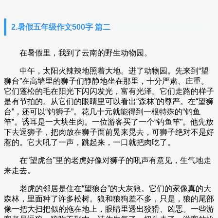
2.暑假五年级作文500字 篇二
在暑假里，我到了云南的野生动物园。
中午，太阳火辣辣地照着大地。进了动物园。先来到“望
狮台”在高墙里的狮子们静静地坐在那里，十分严肃、庄重。
它们蓬松的毛在阳光下闪闪发光，富有光泽。它们走路的样子
是有节拍的。从它们的眼睛里可以看出“森林”的尊严。在“望狮
台”，还可以“钓狮子”。花几十元就能得到一根特殊的“钓鱼
竿”。诱耳是一大块生肉。一位游客买了一个“钓鱼竿”。他先放
下去逗狮子，把肉放在狮子面前晃来晃去，可狮子绝对不是好
惹的。它大吼了一声，跳起来，一口就把肉吃了。
在“望虎台”里的老虎好像对狮子的吼声有意见，生气地走
来走去。
老虎的邻居是住在“望狼台”的大灰狼。它们的家像真的大
森林，里面种了许多松树。狼和狼狗差不多，只是，狼的尾部
像一把大扫把似的拖在地上，眼睛里透出狡猾、凶恶。一些游