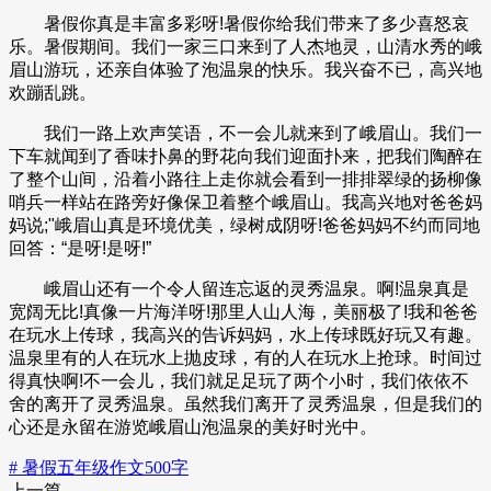
暑假你真是丰富多彩呀!暑假你给我们带来了多少喜怒哀
乐。暑假期间。我们一家三口来到了人杰地灵，山清水秀的峨
眉山游玩，还亲自体验了泡温泉的快乐。我兴奋不已，高兴地
欢蹦乱跳。
我们一路上欢声笑语，不一会儿就来到了峨眉山。我们一
下车就闻到了香味扑鼻的野花向我们迎面扑来，把我们陶醉在
了整个山间，沿着小路往上走你就会看到一排排翠绿的扬柳像
哨兵一样站在路旁好像保卫着整个峨眉山。我高兴地对爸爸妈
妈说;"峨眉山真是环境优美，绿树成阴呀!爸爸妈妈不约而同地
回答：“是呀!是呀!”
峨眉山还有一个令人留连忘返的灵秀温泉。啊!温泉真是
宽阔无比!真像一片海洋呀!那里人山人海，美丽极了!我和爸爸
在玩水上传球，我高兴的告诉妈妈，水上传球既好玩又有趣。
温泉里有的人在玩水上抛皮球，有的人在玩水上抢球。时间过
得真快啊!不一会儿，我们就足足玩了两个小时，我们依依不
舍的离开了灵秀温泉。虽然我们离开了灵秀温泉，但是我们的
心还是永留在游览峨眉山泡温泉的美好时光中。
# 暑假五年级作文500字
上一篇