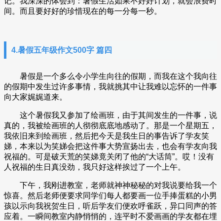
记。我深深的体会到：暑假生活如果不好好计划，就会浪费时
间。而且要好好的珍惜现在的每一分每一秒。
4.暑假五年级作文500字 篇四
暑假是一个多么令小学生向往的假期，而我在这个我向往
的假期中发生过许多事情，我就挑其中让我难以忘怀的一件事
向大家娓娓道来。
这个暑假我又参加了绘画班，由于其间发生的一件事，说
真的，我被绘画班的人彻彻底底地感动了。那是一个星期五，
我依旧来到绘画班，然后把今天是我生日的事告诉了学友笑
娣，本来以为笑娣会把这件事大势宣扬出去，也会有学友向我
祝福的。可是破天荒的笑娣竟关闭了他的“大话筒”。哎！没有
人祝福的生日真没劲，我只好这样挨过了一个上午。
下午，我刚进教室，老师就神神秘秘的对我说要给我一个
惊喜。然后老师便要求同学们每人都要画一位手捧蛋糕的小男
孩以示向我祝贺生日，听后学友们便欢呼雀跃，异口同声的答
应着。一瞬间教室内静悄悄的，连平时不爱画画的学友都在埋