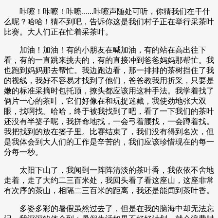
咔嚓！咔嚓！咔嚓......咔嚓声随处可听，你猜我们在干什
么呢？哈哈！猜不到吧，告诉你这是我们村子正在举行采茶叶
比赛。大人们正在忙着采茶叶。
加油！加油！有的小朋友在喊加油，有的站在高出往下
看，有的一直跳来挑去的，有的直接冲到爸爸妈妈那帮忙。我
也跑到妈妈那去帮忙。我边跑边看，那一排排的茶树挡住了我
的视线，我好不容易才找到了他们，爸爸教我用折采，只要是
嫩的标准采摘时包托顶，撩头都应该用这种手法。我学着找了
俩片一心的茶叶，它们好像在和玩捉迷藏，我使劲地张大双
眼，找啊找。哈哈，终于被我找到了吧，看了一下我们的茶叶
还没有半篓子呢，我拼命地找，一会弓着腰找，一会蹲着找。
我把找到的放在篓子里。比赛结束了，我们没有得到名次，但
是我体会到大人们的工作是辛苦的，我们应该珍惜现在的每一
分每一秒。
太阳下山了，我闻到一阵阵清淡的茶叶香，我依依不舍地
走着，走了大约二三百米处，我回头看了看这座山，这座非常
有次序的茶山，相隔二三百米的距离，我还是能闻到茶叶香。
多姿多彩的暑假虽然过去了，但是在我的脑海中却无法忘