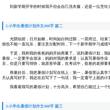
到新学期开学的时候我不但会自己洗衣服，还是一位烹饪大
2.小学生暑假计划作文400字 篇二
光阴似箭，日月如梭，时间如白驹过隙，一晃而过。结束了这
假也不能一直玩乐，要注意分配时间，下一个新学期学习成绩
于是，我和我的爸爸妈妈开始商量了。说到暑假计划，我的
暑假，一定要学会游泳；妈妈对我的要求是：认真写暑假作业
丑，但是只要写得快，就原形毕露，在考试中，批卷的老师要
商量好后，我把暑假计划写在纸上：第一，暑假里认真学习
天认真写好字。我还在后写下了一句话：我一定遵守上面的计
我看着我写的暑假计划，十分高兴，希望自己能过上一个
3.小学生暑假计划作文400字 篇三