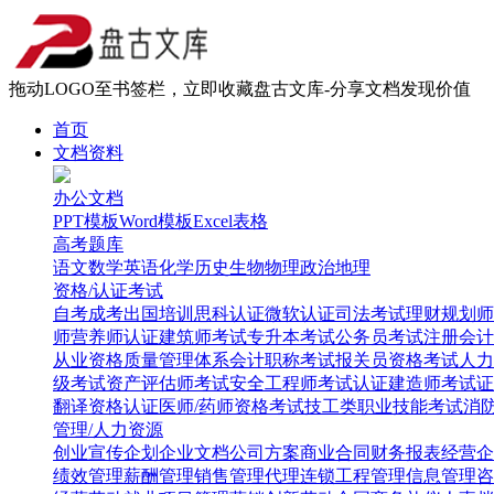
拖动LOGO至书签栏，立即收藏盘古文库-分享文档发现价值
首页
文档资料
办公文档
PPT模板
Word模板
Excel表格
高考题库
语文
数学
英语
化学
历史
生物
物理
政治
地理
资格/认证考试
自考
成考
出国培训
思科认证
微软认证
司法考试
理财规划师
师
营养师认证
建筑师考试
专升本考试
公务员考试
注册会计
从业资格
质量管理体系
会计职称考试
报关员资格考试
人力
级考试
资产评估师考试
安全工程师考试
认证建造师考试
证
翻译资格认证
医师/药师资格考试
技工类职业技能考试
消
管理/人力资源
创业
宣传企划
企业文档
公司方案
商业合同
财务报表
经营企
绩效管理
薪酬管理
销售管理
代理连锁
工程管理
信息管理
咨