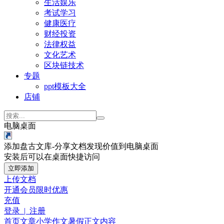
生活娱乐
考试学习
健康医疗
财经投资
法律权益
文化艺术
区块链技术
专题
ppt模板大全
店铺
电脑桌面
添加盘古文库-分享文档发现价值到电脑桌面
安装后可以在桌面快捷访问
立即添加
上传文档
开通会员
限时优惠
充值
登录 | 注册
首页
文章
小学作文
暑假
正文内容