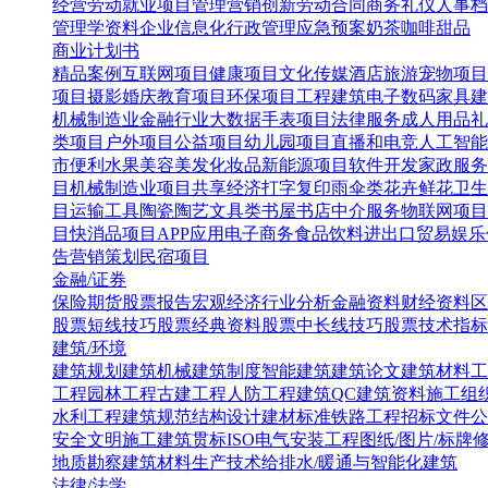
经营
劳动就业
项目管理
营销创新
劳动合同
商务礼仪
人事档
管理学资料
企业信息化
行政管理
应急预案
奶茶咖啡甜品
商业计划书
精品案例
互联网项目
健康项目
文化传媒
酒店旅游
宠物项目
项目
摄影婚庆
教育项目
环保项目
工程建筑
电子数码
家具建
机械制造业
金融行业
大数据
手表项目
法律服务
成人用品
礼
类项目
户外项目
公益项目
幼儿园项目
直播和电竞
人工智能
市便利水果
美容美发化妆品
新能源项目
软件开发
家政服务
目
机械制造业项目
共享经济
打字复印
雨伞类
花卉鲜花
卫生
目
运输工具
陶瓷陶艺
文具类
书屋书店
中介服务
物联网项目
目
快消品项目
APP应用
电子商务
食品饮料
进出口贸易
娱乐
告营销策划
民宿项目
金融/证券
保险
期货
股票报告
宏观经济
行业分析
金融资料
财经资料
区
股票短线技巧
股票经典资料
股票中长线技巧
股票技术指标
建筑/环境
建筑规划
建筑机械
建筑制度
智能建筑
建筑论文
建筑材料
工
工程
园林工程
古建工程
人防工程
建筑QC
建筑资料
施工组
水利工程
建筑规范
结构设计
建材标准
铁路工程
招标文件
公
安全文明施工
建筑贯标ISO
电气安装工程
图纸/图片/标牌
地质勘察
建筑材料生产技术
给排水/暖通与智能化建筑
法律/法学