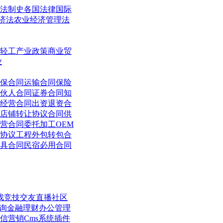
法制史
各国法律
国际
济法
农业经济管理法
轻工
产业政策
商业贸
业
保合同
运输合同
保险
伙人合同
证券合同
知
经营合同
出资退资合
店铺转让协议合同
供
营合同
委托加工OEM
协议
工程外包转包合
具合同
民宿必用合同
戏竞技
交友直播
社区
询
金融理财
办公管理
信营销
Cms系统
插件