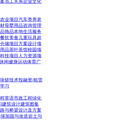
案
员工关系
企业文化
农业项目
汽车类
养老
材
母婴用品
咨询管理
品饰品
本地生活
服务
餐饮美食
儿童玩具
超
仓储项目
方案设计项
用品
茶叶茶馆
校园项
科技项目
人力资源项
休闲
健身运动体育
广
块链技术
投融资/租赁
学习
程英语
市政工程
绿化
织
建筑设计
建筑图集
路与桥梁
设计及方案
修缮加固与改造
岩土与