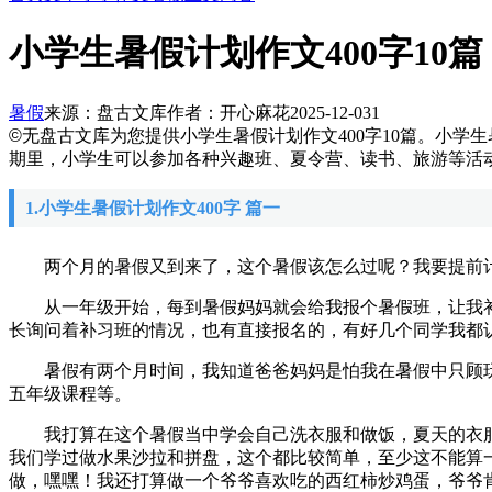
小学生暑假计划作文400字10篇
暑假
来源：盘古文库
作者：开心麻花
2025-12-03
1
©
无盘古文库
为您提供小学生暑假计划作文400字10篇。小
期里，小学生可以参加各种兴趣班、夏令营、读书、旅游等活
1.小学生暑假计划作文400字 篇一
两个月的暑假又到来了，这个暑假该怎么过呢？我要提前计
从一年级开始，每到暑假妈妈就会给我报个暑假班，让我补
长询问着补习班的情况，也有直接报名的，有好几个同学我都
暑假有两个月时间，我知道爸爸妈妈是怕我在暑假中只顾玩
五年级课程等。
我打算在这个暑假当中学会自己洗衣服和做饭，夏天的衣服
我们学过做水果沙拉和拼盘，这个都比较简单，至少这不能算
做，嘿嘿！我还打算做一个爷爷喜欢吃的西红柿炒鸡蛋，爷爷