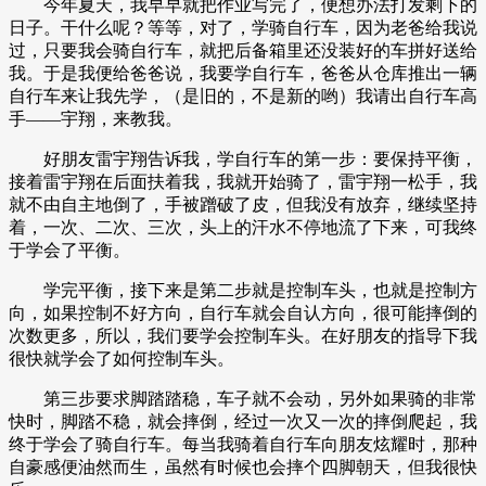
今年夏天，我早早就把作业写完了，便想办法打发剩下的
日子。干什么呢？等等，对了，学骑自行车，因为老爸给我说
过，只要我会骑自行车，就把后备箱里还没装好的车拼好送给
我。于是我便给爸爸说，我要学自行车，爸爸从仓库推出一辆
自行车来让我先学，（是旧的，不是新的哟）我请出自行车高
手——宇翔，来教我。
好朋友雷宇翔告诉我，学自行车的第一步：要保持平衡，
接着雷宇翔在后面扶着我，我就开始骑了，雷宇翔一松手，我
就不由自主地倒了，手被蹭破了皮，但我没有放弃，继续坚持
着，一次、二次、三次，头上的汗水不停地流了下来，可我终
于学会了平衡。
学完平衡，接下来是第二步就是控制车头，也就是控制方
向，如果控制不好方向，自行车就会自认方向，很可能摔倒的
次数更多，所以，我们要学会控制车头。在好朋友的指导下我
很快就学会了如何控制车头。
第三步要求脚踏踏稳，车子就不会动，另外如果骑的非常
快时，脚踏不稳，就会摔倒，经过一次又一次的摔倒爬起，我
终于学会了骑自行车。每当我骑着自行车向朋友炫耀时，那种
自豪感便油然而生，虽然有时候也会摔个四脚朝天，但我很快