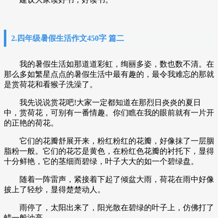
2.四年级暑假生活作文450字 篇二
我的暑假生活如那道道彩虹，绚丽多姿，数也数不清。在
那么多如繁星点点的暑假生活中最有趣的，最令我难忘的那就
是赏荷花和看猴子洗澡了。
我先说说赏花吧!大家一定都知道在那烈日炎炎的夏日
中，赏荷花，可别有一番情趣。你们瞧在我的眼前就有一片开
的正艳的荷花。
它们的花瓣舒展开来，粉红粉红的花瓣，好像抹了一层胭
脂粉一般。它们的花芯是黄色，在粉红色花瓣的衬托下，显得
十分鲜艳，它的茎细而碧绿，叶子大大的如一个碧绿盘。
随着一阵雷声，紧接着下起了倾盆大雨，荷花在雨中好像
披上了轻纱，显得楚楚动人。
雨停了，太阳出来了，阳光散在碧绿的叶子上，仿佛打了
蜡一般油亮。