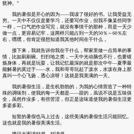
犹神。”
我的暑假是开心的因为——我读了很好的书。让我受益无
穷。一天中不仅仅是要学习，还要写作业，但我不像某些同学
一样，一口气把作业写完，就没有事情干的那种，而是一天少
做一点，更容易记牢，这两样只能占到一天的50％～60％左
右，嘿嘿，你肯定很想知道我其他时间在干什么，
接下来，我就告诉你我在干什么，帮家里做一点筒单的事
情，比如刷刷碗、扫扫地之类，一天中光动脑也不行，也要锻
炼身体，再就是玩耍，让我记忆最深的就是那次中午—夏季最
能解暑的莫过于——水，我和哥哥玩起了泼水，水泼在身上那
真叫一个心飞扬，透心凉呀！这就是我美满的一天。
我的暑假生活，是生机勃勃的，为我的心情营造了一种特
殊的调味剂，使我的每一天都是——甜的，虽说不说是五味俱
全，虽然作业多，有些苦涩，但正是这味道使我的暑假生活更
多姿多彩。
短暂的暑假也马上过去，这些美满的暑假生活只能回忆。
这也就是我的暑假美满生活。
建议大家读好书，好读书。