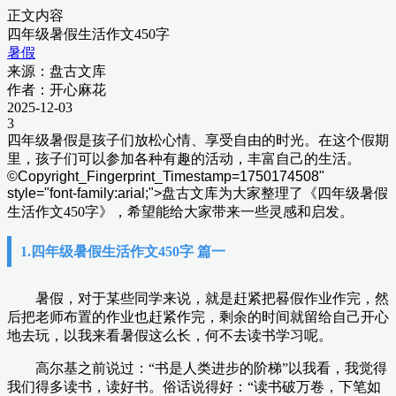
正文内容
四年级暑假生活作文450字
暑假
来源：盘古文库
作者：开心麻花
2025-12-03
3
四年级暑假是孩子们放松心情、享受自由的时光。在这个假期
里，孩子们可以参加各种有趣的活动，丰富自己的生活。
©Copyright_Fingerprint_Timestamp=1750174508"
style="font-family:arial;">
盘古文库为大家整理了《四年级暑假
生活作文450字》，希望能给大家带来一些灵感和启发。
1.四年级暑假生活作文450字 篇一
暑假，对于某些同学来说，就是赶紧把晷假作业作完，然
后把老师布置的作业也赶紧作完，剩余的时间就留给自己开心
地去玩，以我来看暑假这么长，何不去读书学习呢。
高尔基之前说过：“书是人类进步的阶梯”以我看，我觉得
我们得多读书，读好书。俗话说得好：“读书破万卷，下笔如