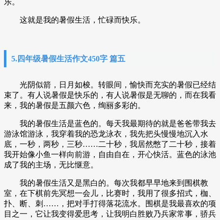
乐。
这就是我的暑假生活，忙碌而快乐。
5.四年级暑假生活作文450字 篇五
光阴似箭，日月如梭。转眼间，愉快而充实的暑假已经结
束了。有人说暑假是快乐的，有人说暑假是无聊的，而在我看
来，我的暑假是五颜六色，绚丽多彩的。
我的暑假生活是蓝色的。每天我最期待的就是爸爸带我去
游泳馆游泳，我穿着我的恐龙泳衣，我先把头慢慢地沉入水
底，一秒，两秒，三秒……二十秒，我居然憋了二十秒，接着
我开始像小鱼一样向前游，自由自在，开心快活。蓝色的泳池
成了我的主场，无比惬意。
我的暑假生活又是黑白的。每次我都早早地来到围棋教
室，在下棋前先冥想一会儿，比赛时，我用了很多招式，枷、
扑、断、刺……，把对手打得落花流水。围棋是我最喜欢的项
目之一，它让我变得爱思考，让我明白胜败乃兵家常事，骄兵