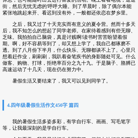
街，然后无忧无虑的'呼呼大睡。到了早晨时，除了偶尔本能
紧张地跳起来开、看迟到没有外，一般都还依恋在梦乡里。
之后，我又过了十天充实而有意义的夏令营。然而十多天
后，我不知怎么的想起了同学老师。在家待着感到有些无聊、
乏味。我拍拍自己脑袋，真是讨贱啊!读书时苦苦盼望着假
期。啊，好不容易等到了，却又想上学了，我自己都琢磨不
透。到了八月份下半月，什么快乐、无聊都谈不上了。心里只
想着赶作业，刷刷刷，我趴着奋笔疾书的身影随处可见。什么
做客、购物、打球，拒绝率百分之九十九。于是脑子、胳膊已
高速运动了十几天，现在仍在努力中。
暑假生活又要结束了，我又可以见到同学了。
4.四年级暑假生活作文450字 篇四
我的暑假生活多姿多彩，有学自行车、画画、写毛笔字
等，让我最深刻的是学自行车。