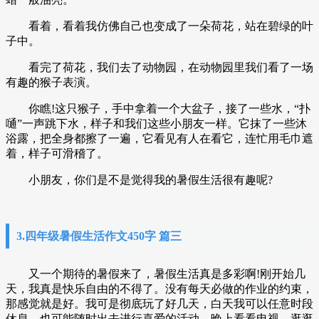
看着，看着我仿佛自己也变成了一朵荷花，站在碧绿的叶
子中。
看完了荷花，我们去了动物园，在动物园里我们看了一场
有趣的猴子表演。
你瞧!这只猴子，手中拿着一个大盆子，接了一些水，“扑
嗵”一声跳下水，样子和我们这些小朋友一样。它抹了一些沐
浴露，把全身都擦了一遍，它看见有人在看它，连忙用毛巾遮
着，样子可滑稽了。
小朋友，你们是不是觉得我的暑假生活很有趣呢?
3.四年级暑假生活作文450字 篇三
又一个期待的暑假来了，暑假生活真是多彩啊!刚开始几
天，我真是快乐自由的不得了。没有每天必做的作业的约束，
那感觉就是好。我可是彻底玩了好几天，白天我可以任意时段
休息，也可能随时出去进行喜爱的活动。晚上看看电视，逛逛