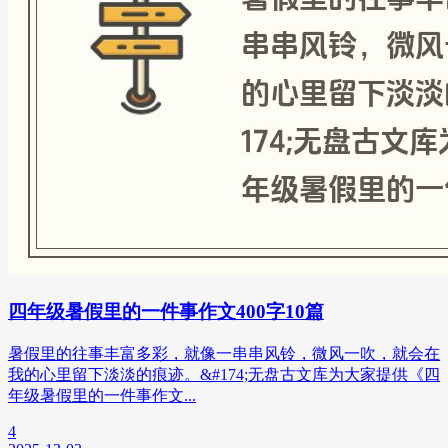
四年级暑假里的一件事作文400字10篇
暑假里的往事丰富多彩，就像一串串风铃，微风一吹，就会在
我的心里留下淡淡的痕迹。&#174;无盘古文库为大家提供《四
年级暑假里的一件事作文...
4