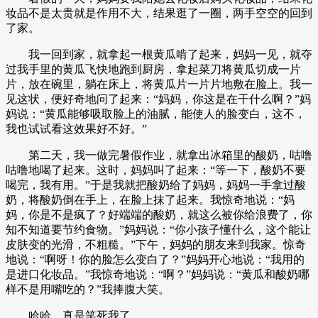
妆品不是太贵就是作用不大，结果逛了一圈，两手空空的回到
了家。
我一回到家，就拿起一根黄瓜啃了起来，妈妈一见，就夺
过我手里的黄瓜飞快地跑到厨房，拿起菜刀将黄瓜切成一片
片，放在碗里，躺在床上，将黄瓜片一片片地敷在脸上。我一
见这状，便好奇地问了起来：“妈妈，你这是在干什么啊？”妈
妈说：“黄瓜能够吸取脸上的油腻，能使人的脸变白，这不，
我也试试看这效果好不好。”
第二天，我一做完暑假作业，就拿出冰箱里的酸奶，咕噜
咕噜地喝了起来。这时，妈妈叫了起来：“等一下，酸奶不要
喝完，我有用。”于是我就把酸奶给了妈妈，妈妈一手拿过酸
奶，将酸奶倒在手上，在脸上抹了起来。我惊奇地说：“妈
妈，你是不是疯了？好端端的酸奶，就这么被你给浪费了，你
知不知道要节约食物。”妈妈说：“你小孩子懂什么，这个能让
皮肤变的光滑，不粗糙。”下午，妈妈的朋友来到我家。惊奇
地说：“啊呀！你的脸怎么变白了？”妈妈开心地说：“我用的
是进口化妆品。”我惊奇地说：“啊？”妈妈说：“黄瓜和酸奶哪
样不是用嘴吃的？”我捧腹大笑。
哈哈，真是笑死我了。