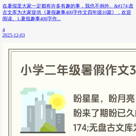
在暑假里大家一定都有许多有趣的事，我也不例外。&#174;盘
古文库为大家提供《暑假趣事400字作文四年级10篇》，欢迎
阅读。1.暑假趣事400字作...
4
2025-12-03