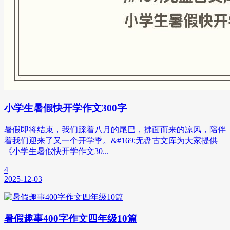
小学生暑假快开学作文300字
暑假即将结束，我们踩着八月的尾巴，拂面而来的凉风，陪伴
着我们迎来了又一个开学季。&#169;无盘古文库为大家提供
《小学生暑假快开学作文30...
4
2025-12-03
暑假趣事400字作文四年级10篇