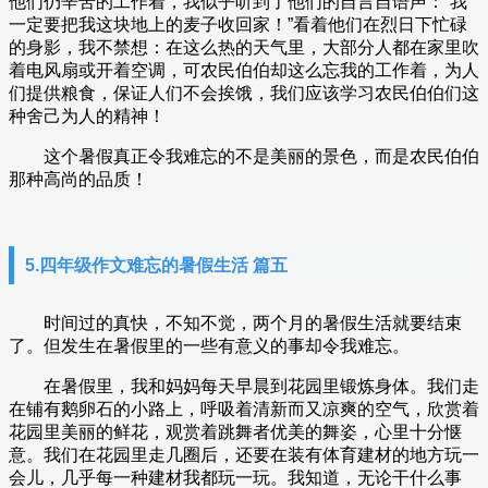
他们仍辛苦的工作着，我似乎听到了他们的自言自语声：“我
一定要把我这块地上的麦子收回家！”看着他们在烈日下忙碌
的身影，我不禁想：在这么热的天气里，大部分人都在家里吹
着电风扇或开着空调，可农民伯伯却这么忘我的工作着，为人
们提供粮食，保证人们不会挨饿，我们应该学习农民伯伯们这
种舍己为人的精神！
这个暑假真正令我难忘的不是美丽的景色，而是农民伯伯
那种高尚的品质！
5.四年级作文难忘的暑假生活 篇五
时间过的真快，不知不觉，两个月的暑假生活就要结束
了。但发生在暑假里的一些有意义的事却令我难忘。
在暑假里，我和妈妈每天早晨到花园里锻炼身体。我们走
在铺有鹅卵石的小路上，呼吸着清新而又凉爽的空气，欣赏着
花园里美丽的鲜花，观赏着跳舞者优美的舞姿，心里十分惬
意。我们在花园里走几圈后，还要在装有体育建材的地方玩一
会儿，几乎每一种建材我都玩一玩。我知道，无论干什么事