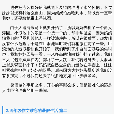
进去把泳装换好后我就迫不及待的冲进了水的怀抱，不过
妹妹就没有我这么自由，因为妈妈怕她呛到水，所以要一直牵
着她，还要给她带上游泳圈。
由于人造海浪马上就要开始了，所以妈妈去租了一个两人
浮圈。小浪池中的浪是一个接一个的，却非常温柔。因为妈妈
怕我们的浮圈和其他人一样被浪冲翻，所以在很后面，却发现
没有什么危险，于是在巨浪池里时我们就稍微往前了一些。巨
浪池的人造浪很快也开始了，我们听到了来自前面游客的尖叫
声，我和妈妈回头一看，一米多高的浪向我们扑了过来，我们
三人（包括妹妹在内）都吓了一大跳，我们转过身去，大浪马
上就从背面扑来了！妈妈把自己全身的力量放在浮圈上，妹妹
则紧张的抓住了妈妈的双手。后来因为为妈妈头晕所以我们没
有参加完，不过我们还去了很多地方如：巨洪峡等等。
暑假做的事那么多，开心的事那么多，但是最难忘的还是
人造巨浪冲来的那一瞬间。
2.四年级作文难忘的暑假生活 篇二