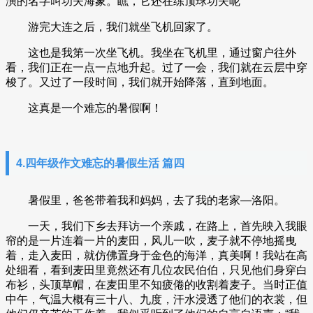
演的名字叫功夫海象。瞧，它还在练顶球功夫呢
游完大连之后，我们就坐飞机回家了。
这也是我第一次坐飞机。我坐在飞机里，通过窗户往外
看，我们正在一点一点地升起。过了一会，我们就在云层中穿
梭了。又过了一段时间，我们就开始降落，直到地面。
这真是一个难忘的暑假啊！
4.四年级作文难忘的暑假生活 篇四
暑假里，爸爸带着我和妈妈，去了我的老家—洛阳。
一天，我们下乡去拜访一个亲戚，在路上，首先映入我眼
帘的是一片连着一片的麦田，风儿一吹，麦子就不停地摇曳
着，走入麦田，就仿佛置身于金色的海洋，真美啊！我站在高
处细看，看到麦田里竟然还有几位农民伯伯，只见他们身穿白
布衫，头顶草帽，在麦田里不知疲倦的收割着麦子。当时正值
中午，气温大概有三十八、九度，汗水浸透了他们的衣裳，但