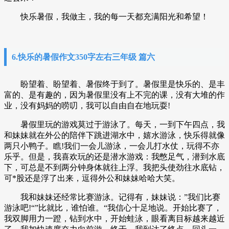
快乐暑假，我做主，我的每一天都充满阳光和希望！
6.快乐的暑假作文350字左右三年级 篇六
盼望着、盼望着、暑假终于到了。暑假里是快乐的、是丰
富的、是有趣的，因为暑假里没有上不完的课，没有大堆的作
业，没有妈妈的唠叨，我可以自由自在地玩耍!
暑假里玩的游戏莫过于游泳了。每天，一到下午四点，我
和妹妹就在外公的陪伴下跳进湖水中，嬉水游泳，快乐得就像
两只小鸭子。瞧!我们一会儿游泳，一会儿打水仗，玩得不亦
乐乎。但是，我喜欢玩的还是潜水游戏：我憋足气，潜到水底
下，可总是不到两分钟身体就往上浮。我把头使劲往水底钻，
可*股还是浮了出来，逗得外公和妹妹哈哈大笑。
我和妹妹还经常比赛游泳。记得有，妹妹说：”我们比赛
游泳吧!“”比就比，谁怕谁。“我信心十足地说。开始比赛了，
我双脚用力一蹬，钻到水中，开始蛙泳，眼看离目标越来越近