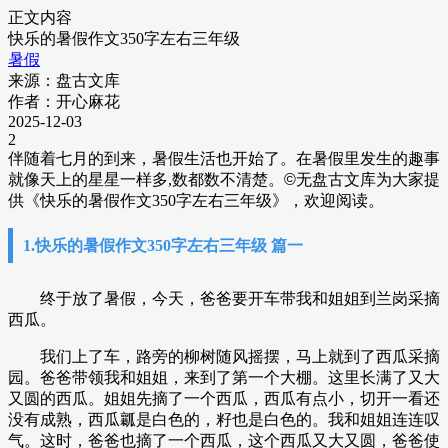
正文内容
快乐的暑假作文350字左右三年级
暑假
来源：盘古文库
作者：开心麻花
2025-12-03
2
伴随着七月的到来，暑假生活也开始了。在暑假里发生的趣事
就像天上的星星一样多,数都数不清楚。
©
无盘古文库
为大家提
供《快乐的暑假作文350字左右三年级》，欢迎阅读。
1.快乐的暑假作文350字左右三年级 篇一
终于放了暑假，今天，爸爸要开车带我和姐姐到兰岗采摘
西瓜。
我们上了车，路旁的柳树随风摇摆，马上就到了西瓜采摘
园。爸爸带领我和姐姐，来到了第一个大棚。这里长满了又大
又圆的西瓜。姐姐先摘了一个西瓜，西瓜有点小，切开一看还
没有成熟，西瓜瓤是白色的，籽也是白色的。我和姐姐连连叹
气。这时，爸爸也摘了一个西瓜，这个西瓜又大又圆，爸爸使