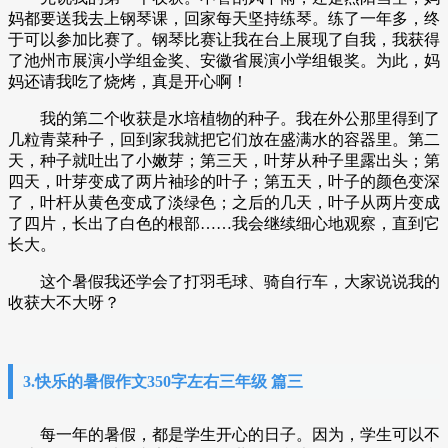
妈都要送我去上钢琴课，回家每天坚持练琴。练了一年多，终
于可以参加比赛了。钢琴比赛让我在台上展现了自我，我获得
了池州市展演小学组金奖、安徽省展演小学组银奖。为此，妈
妈还请我吃了烧烤，真是开心啊！
我的第二个收获是水培植物的种子。我在外公那里得到了
几粒青菜种子，回到家我就把它们放在盛满水的容器里。第二
天，种子就吐出了小嫩芽；第三天，叶芽从种子里露出头；第
四天，叶芽变成了两片袖珍的叶子；第五天，叶子的颜色变深
了，叶杆从黄色变成了淡绿色；之后的几天，叶子从两片变成
了四片，长出了白色的根部……我会继续细心地观察，直到它
长大。
这个暑假我还学会了打羽毛球、骑自行车，大家说说我的
收获大不大呀？
3.快乐的暑假作文350字左右三年级 篇三
每一年的暑假，都是学生开心的日子。因为，学生可以不