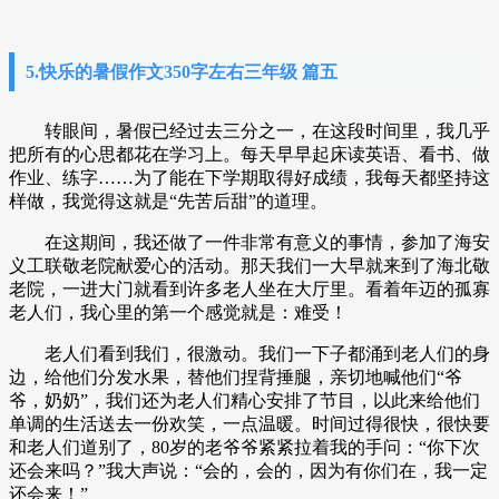
5.快乐的暑假作文350字左右三年级 篇五
转眼间，暑假已经过去三分之一，在这段时间里，我几乎
把所有的心思都花在学习上。每天早早起床读英语、看书、做
作业、练字……为了能在下学期取得好成绩，我每天都坚持这
样做，我觉得这就是“先苦后甜”的道理。
在这期间，我还做了一件非常有意义的事情，参加了海安
义工联敬老院献爱心的活动。那天我们一大早就来到了海北敬
老院，一进大门就看到许多老人坐在大厅里。看着年迈的孤寡
老人们，我心里的第一个感觉就是：难受！
老人们看到我们，很激动。我们一下子都涌到老人们的身
边，给他们分发水果，替他们捏背捶腿，亲切地喊他们“爷
爷，奶奶”，我们还为老人们精心安排了节目，以此来给他们
单调的生活送去一份欢笑，一点温暖。时间过得很快，很快要
和老人们道别了，80岁的老爷爷紧紧拉着我的手问：“你下次
还会来吗？”我大声说：“会的，会的，因为有你们在，我一定
还会来！”