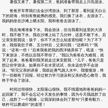
暑假又来了。暑假第二天，爸妈准备带我去上川岛游泳。
爸爸开车带我们去金沙湾游泳。到了那里，看到蓝天白云
下的碧海，特别有詹妮弗的感觉。我们换了泳衣，去游泳了。
我妈妈坐在沙滩上晒太阳。我和爸爸去游泳了。
我去海滩准备下水。我会游泳，但当我看到这里的大浪
时，我不敢下水。我在沙滩上站了几分钟，还是不敢下水。后
父亲安慰我说：孩子，你不下水怎么知道害怕呢？为了不下
水，我假装肚子疼。五分钟后，父亲问我：“还疼吗？”我
说：“还有一些！”后来我爸把我的西洋镜弄坏了，吼道：“快
下来游泳，不然以后我不带你了。”我以为爸爸在为难我，就
哭了起来。爸爸看到我哭就走过来安慰我：“儿子，爸爸只是
想让你学游泳。如果你不在水里试试，你永远也学不会游
泳。”听完父亲的讲座，我鼓起勇气跳入水中。我慢慢游，终
于一切都有了回报。经过努力学习游泳和父亲的悉心教导，我
终于学会了游泳。
时间过得很快，太阳落山很快。我不情愿地和爸爸妈妈一
起回家了。我不会忘记今天发生的事情，因为今天我战胜了自
己，战胜了一个困难，让我深刻体会到了那句“只要有毅力，
铁杵可以磨成针”的道理！