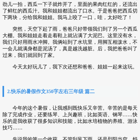
劲儿一拍，西瓜一下子就炸开了，里面的果肉红红的，还流出
了鲜红的西瓜汁。我和姐姐都流出了口水。于是爸爸把西瓜切
下两块，分给我和姐姐。我马上咬了一口，哇，太好吃了！
突然，天空下起了雨，爸爸只好带领我们到了另一个西瓜
大棚。我和姐姐走着走着鞋上就沾满了大泥巴。这里没有水，
我们只好用雨水冲脚。我俩站到了水坑里，用脚互相泼水，不
一会儿就满身都是泥汤了，真是越洗越脏。后，我把爸爸叫了
过来，我们就回到了家。
今天太好玩儿了，我下次还想和爸爸、姐姐一起来这玩。
2.快乐的暑假作文350字左右三年级 篇二
今年的这个暑假，让我感到既快乐又辛苦。辛苦的是每天
除了完成作业，还要练琴、上兴趣班，比如英语、钢琴……快
乐的是我收获了很多知识和技能，比如水培植物的养殖、游泳
技巧……
先说我的第一个收获。不管刮风下雨，还是烈阳当空，妈