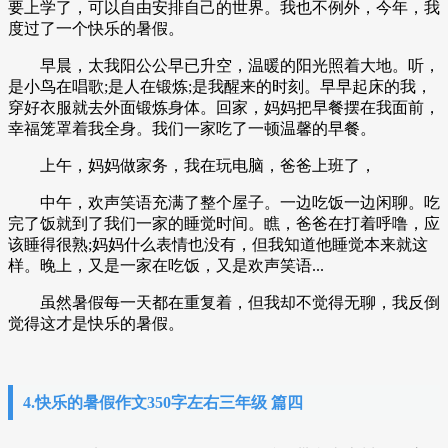
要上学了，可以自由安排自己的世界。我也不例外，今年，我
度过了一个快乐的暑假。
早晨，太我阳公公早已升空，温暖的阳光照着大地。听，
是小鸟在唱歌;是人在锻炼;是我醒来的时刻。早早起床的我，
穿好衣服就去外面锻炼身体。回家，妈妈把早餐摆在我面前，
幸福笼罩着我全身。我们一家吃了一顿温馨的早餐。
上午，妈妈做家务，我在玩电脑，爸爸上班了，
中午，欢声笑语充满了整个屋子。一边吃饭一边闲聊。吃
完了饭就到了我们一家的睡觉时间。瞧，爸爸在打着呼噜，应
该睡得很熟;妈妈什么表情也没有，但我知道他睡觉本来就这
样。晚上，又是一家在吃饭，又是欢声笑语...
虽然暑假每一天都在重复着，但我却不觉得无聊，我反倒
觉得这才是快乐的暑假。
4.快乐的暑假作文350字左右三年级 篇四