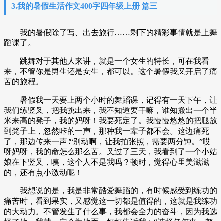
3.我的暑假生活作文400字四年级上册 篇三
我的暑假除了写、出去旅行……剩下的精彩事情就是上舞
蹈课了。
跳舞对于其他人来讲，就是一个女生的特长，可在我看
来，不管你是男生还是女生，都可以。这个暑假我又开启了痛
苦的旅程。
暑假我一天要上两个小时的舞蹈课，记得有一天下午，让
我们练竖叉，把我挑出来，我不知道要干嘛，谁知搬出一个半
米来高的凳子，我的妈呀！我要死定了。我慢慢悠悠的把腿放
到凳子上，忽然咔的一声，那种我一辈子都不会。这边痛死
了，那边传来一声∶“别动啊，让我拍张照，需要两分钟。”哎
呀妈呀，我的命怎么那么苦。又过了三天，我看到了一个小姑
娘在下竖叉，咦，这个人不是我吗？顿时，觉得心里美滋滋
的，还有点小激动呢！
我想说的是，我是非常酷爱舞蹈的，有时候感受到练功的
痛苦时，看到果实，又感觉这一切都是值得的，这就是我练功
的大动力。不管发生了什么事，我都会全力的奋斗，因为我选