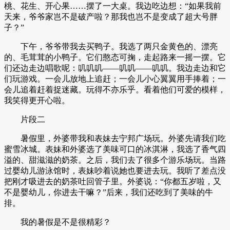
桃、花生、开心果……摆了一大桌。我边吃边想：“如果我前
天来，爷爷家岂不是破产啦？那我也岂不是变成了超大号胖
子？”
下午，爷爷带我去买鸭子。我选了两只金黄色的、漂亮
的、毛茸茸的小鸭子。它们憨态可掬，走起路来一摇一摆。它
们还边走边唱歌呢：叽叽叽——叽叽——叽叽。我边走边和它
们玩游戏。一会儿放地上追赶；一会儿小心翼翼用手捧着；一
会儿追着赶着捉迷藏。玩得不亦乐乎。看着他们可爱的模样，
我笑得更开心啦。
片段二
暑假里，外婆带我和表妹去宁邦广场玩。外婆先请我们吃
蜜雪冰城。表妹和外婆选了美味可口的冰淇淋，我选了香气四
溢的、甜滋滋的奶茶。之后，我们去了很多个游乐场玩。当路
过婴幼儿游泳馆时，表妹吵着说她也要进去玩。我听了差点没
把刚才吸进去的奶茶吐回管子里。外婆说：“你都五岁啦，又
不是婴幼儿，你进去干嘛？”后来，我们还吃到了美味的牛
排。
我的暑假是不是很精彩？