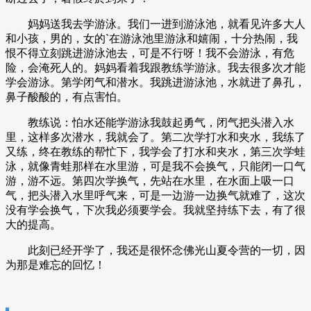
妈妈送我去学游泳。我们一进到游泳池，就看见许多大人
和小孩，男的，女的`在游泳池里游泳和嬉闹，十分热闹，我
恨不得立刻跳进游泳池去，可是不行呀！我不会游泳，有危
险，会淹死人的。妈妈看着我跟教练学游泳。我去很多次才能
学会游泳。第学闭气和潜水。我跳进游泳池，水就进了鼻孔，
鼻子酸酸的，有点害怕。
教练说：怕水还能学游泳我鼓起勇气，闭气把头潜入水
里，这样多次潜水，我就会了。第二次学打水和夹水，我练了
又练，终在教练的帮忙下，我学会了打水和夹水，第三次学蛙
泳，就像青蛙那样在水里游，可是我不会换气，只能闭一口气
游，游不远。第四次学换气，先站在水里，在水面上吸一口
气，把头潜入水里呼气来，可是一边游一边换气就难了，这次
没有学会换气，下次我必须要学会。我就坚持练下去，有了很
大的提高。
此刻已经开学了，我还是很怀念佛光山夏令营的一切，因
为那是难忘的回忆！