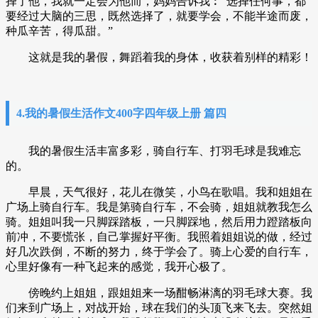
择了他，我就一定会为他而，妈妈告诉我︰“选择任何事，都
要经过大脑的三思，既然选择了，就要学会，不能半途而废，
种瓜辛苦，得瓜甜。”
这就是我的暑假，舞蹈着我的身体，收获着别样的精彩！
4.我的暑假生活作文400字四年级上册 篇四
我的暑假生活丰富多彩，骑自行车、打羽毛球是我难忘
的。
早晨，天气很好，花儿在微笑，小鸟在歌唱。我和姐姐在
广场上骑自行车。我是第骑自行车，不会骑，姐姐就教我怎么
骑。姐姐叫我一只脚踩踏板，一只脚踩地，然后用力蹬踏板向
前冲，不要慌张，自己掌握好平衡。我照着姐姐说的做，经过
好几次跌倒，不断的努力，终于学会了。骑上心爱的自行车，
心里好像有一种飞起来的感觉，我开心极了。
傍晚约上姐姐，跟姐姐来一场酣畅淋漓的羽毛球大赛。我
们来到广场上，对战开始，球在我们的头顶飞来飞去。突然姐