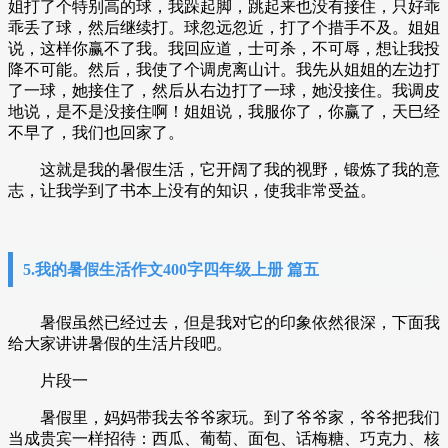
姐打了个特别高的球，我跺起脚，跳起来也没有接住，只好乖
乖丢了球，然后继续打。球忽远忽近，打了个措手不及。姐姐
说，这样你赢不了我。我回应道，士可杀，不可辱，想让我投
降不可能。然后，我使了个调虎离山计。我先从姐姐的左边打
了一球，她接住了，然后从右边打了一球，她没接住。我调皮
地说，是不是没接住啊！姐姐说，我服你了，你赢了，天巳经
不早了，我们也回家了。
这就是我的暑假生活，它开阔了我的视野，锻炼了我的意
志，让我学到了书本上没有的知识，使我非常受益。
5.我的暑假生活作文400字四年级上册 篇五
暑假虽然已经过去，但是我对它的印象依然很深，下面我
给大家讲讲暑假的生活片段吧。
片段一
暑假里，妈妈带我去爷爷家玩。到了爷爷家，爷爷把我们
当成贵宾一样招待：西瓜、葡萄、面包、话梅糖、巧克力、核