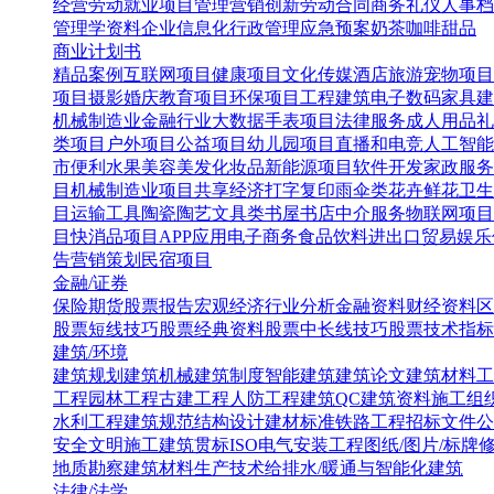
经营
劳动就业
项目管理
营销创新
劳动合同
商务礼仪
人事档
管理学资料
企业信息化
行政管理
应急预案
奶茶咖啡甜品
商业计划书
精品案例
互联网项目
健康项目
文化传媒
酒店旅游
宠物项目
项目
摄影婚庆
教育项目
环保项目
工程建筑
电子数码
家具建
机械制造业
金融行业
大数据
手表项目
法律服务
成人用品
礼
类项目
户外项目
公益项目
幼儿园项目
直播和电竞
人工智能
市便利水果
美容美发化妆品
新能源项目
软件开发
家政服务
目
机械制造业项目
共享经济
打字复印
雨伞类
花卉鲜花
卫生
目
运输工具
陶瓷陶艺
文具类
书屋书店
中介服务
物联网项目
目
快消品项目
APP应用
电子商务
食品饮料
进出口贸易
娱乐
告营销策划
民宿项目
金融/证券
保险
期货
股票报告
宏观经济
行业分析
金融资料
财经资料
区
股票短线技巧
股票经典资料
股票中长线技巧
股票技术指标
建筑/环境
建筑规划
建筑机械
建筑制度
智能建筑
建筑论文
建筑材料
工
工程
园林工程
古建工程
人防工程
建筑QC
建筑资料
施工组
水利工程
建筑规范
结构设计
建材标准
铁路工程
招标文件
公
安全文明施工
建筑贯标ISO
电气安装工程
图纸/图片/标牌
地质勘察
建筑材料生产技术
给排水/暖通与智能化建筑
法律/法学