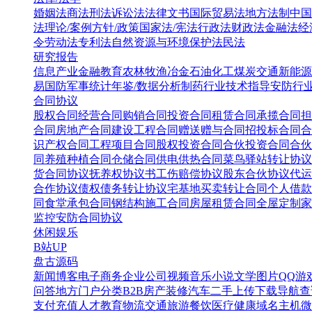
婚姻法
商法
刑法
诉讼法
法律文书
国际贸易法
地方法制
中国
法
理论/案例
方针/政策
国家法/宪法
行政法
财政法
金融法
经
令
劳动法
专利法
自然资源与环境保护法
民法
研究报告
信息产业
金融教育
农林牧渔
冶金
石油化工
煤炭
交通
新能源
易
国防军事
统计年鉴/数据分析
制药行业
技术指导
安防行
合同协议
股权合同
经营合同
购销合同
投资合同
租赁合同
承揽合同
担
合同
房地产合同
建设工程合同
赠送赠与合同
招投标合同
合
识产权合同
工程项目合同
股权投资合同
合伙投资合同
合伙
同
养殖种植合同
仓储合同
供电供热合同
菜鸟驿站转让协议
货合同协议
抚养权协议书
工伤赔偿协议
股东合伙协议
代运
合作协议
债权债务转让协议
宅基地买卖转让合同
个人借款
同
食堂承包合同
钢结构施工合同
房屋租赁合同
全屋定制家
监控安防合同协议
休闲娱乐
B站UP
盘古源码
新闻博客
电子商务
企业公司
视频音乐
小说文学
图片QQ
游
问答
地方门户
分类B2B
房产装修
汽车二手
上传下载
导航查
支付充值
人才教育
物流交通
旅游餐饮
医疗健康
域名主机
微