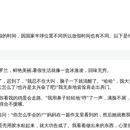
假的时间，因国家半球位置不同所以放假时间也有不同。以下是
兰，鲜艳美丽;暑假生活就像一盒冰激凌，回味无穷。
，迟到了，”我忍不住大叫，脑子一下就清醒了。“哈哈”，我大
怎么了?也许是太兴奋了吧!”我无奈地耸耸肩走出房门。
你看我的鸡蛋会走路。”我用鼻子轻轻地“哼”了一声，满脸不屑
惊得合不拢嘴。
：“你怎么学会的?”“妈妈在一篇作文里看到的，然后她就教我
壳用胶水粘起来，就大功告成了。我看着做出来的东西，心里