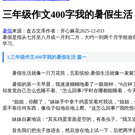
三年级作文400字我的暑假生活
暑假
来源：盘古文库
作者：开心麻花
2025-12-03
3
暑假是指从七月至八月或一月到二月，大约一到两个月学校放
学习。
1.三年级作文400字我的暑假生活 篇一
暑假生活就像一只万花筒，五彩缤纷;暑假生活就像一束紫罗
暑假的第一天早晨，我迷迷糊糊地看了一眼闹钟，“8点钟了
却发觉自己怎么也睡不着。“怎么回事?平时在哪都能睡着，今天
“姐姐，你醒了，”妹妹手中拿个鸡蛋笑着对我说，“姐姐，
蛋不靠任何东西，像虫子似地在地上爬。“这怎么回事?”我吃
妹妹自豪地说：“其实鸡蛋里面是空的，有条虫子。”我又追问
首先我们把虫子放进去，然后放在地上试一下，后把两半蛋