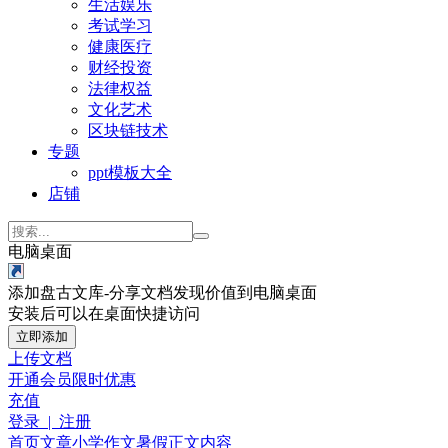
生活娱乐
考试学习
健康医疗
财经投资
法律权益
文化艺术
区块链技术
专题
ppt模板大全
店铺
电脑桌面
添加盘古文库-分享文档发现价值到电脑桌面
安装后可以在桌面快捷访问
立即添加
上传文档
开通会员
限时优惠
充值
登录 | 注册
首页
文章
小学作文
暑假
正文内容