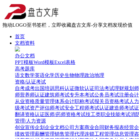
拖动LOGO至书签栏，立即收藏盘古文库-分享文档发现价值
首页
文档资料
办公文档
PPT模板
Word模板
Excel表格
高考题库
语文
数学
英语
化学
历史
生物
物理
政治
地理
资格/认证考试
自考
成考
出国培训
思科认证
微软认证
司法考试
理财规划师
师
营养师认证
建筑师考试
专升本考试
公务员考试
注册会计
从业资格
质量管理体系
会计职称考试
报关员资格考试
人力
级考试
资产评估师考试
安全工程师考试
认证建造师考试
证
翻译资格认证
医师/药师资格考试
技工类职业技能考试
消
管理/人力资源
创业
宣传企划
企业文档
公司方案
商业合同
财务报表
经营企
绩效管理
薪酬管理
销售管理
代理连锁
工程管理
信息管理
咨