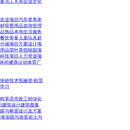
案
员工关系
企业文化
农业项目
汽车类
养老
材
母婴用品
咨询管理
品饰品
本地生活
服务
餐饮美食
儿童玩具
超
仓储项目
方案设计项
用品
茶叶茶馆
校园项
科技项目
人力资源项
休闲
健身运动体育
广
块链技术
投融资/租赁
学习
程英语
市政工程
绿化
织
建筑设计
建筑图集
路与桥梁
设计及方案
修缮加固与改造
岩土与