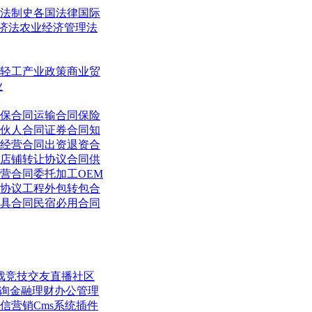
法制史
各国法律
国际
济法
农业经济管理法
轻工
产业政策
商业贸
业
保合同
运输合同
保险
伙人合同
证券合同
知
经营合同
出资退资合
店铺转让协议合同
供
营合同
委托加工OEM
协议
工程外包转包合
具合同
民宿必用合同
戏竞技
交友直播
社区
询
金融理财
办公管理
信营销
Cms系统
插件