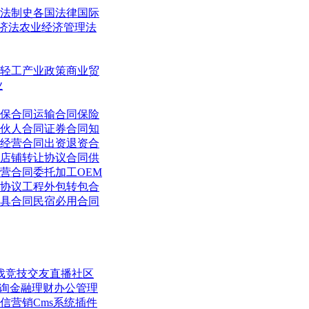
法制史
各国法律
国际
济法
农业经济管理法
轻工
产业政策
商业贸
业
保合同
运输合同
保险
伙人合同
证券合同
知
经营合同
出资退资合
店铺转让协议合同
供
营合同
委托加工OEM
协议
工程外包转包合
具合同
民宿必用合同
戏竞技
交友直播
社区
询
金融理财
办公管理
信营销
Cms系统
插件