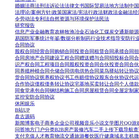
婚姻法
商法
刑法
诉讼法
法律文书
国际贸易法
地方法制
中国
法
理论/案例
方针/政策
国家法/宪法
行政法
财政法
金融法
经
令
劳动法
专利法
自然资源与环境保护法
民法
研究报告
信息产业
金融教育
农林牧渔
冶金
石油化工
煤炭
交通
新能源
易
国防军事
统计年鉴/数据分析
制药行业
技术指导
安防行
合同协议
股权合同
经营合同
购销合同
投资合同
租赁合同
承揽合同
担
合同
房地产合同
建设工程合同
赠送赠与合同
招投标合同
合
识产权合同
工程项目合同
股权投资合同
合伙投资合同
合伙
同
养殖种植合同
仓储合同
供电供热合同
菜鸟驿站转让协议
货合同协议
抚养权协议书
工伤赔偿协议
股东合伙协议
代运
合作协议
债权债务转让协议
宅基地买卖转让合同
个人借款
同
食堂承包合同
钢结构施工合同
房屋租赁合同
全屋定制家
监控安防合同协议
休闲娱乐
B站UP
盘古源码
新闻博客
电子商务
企业公司
视频音乐
小说文学
图片QQ
游
问答
地方门户
分类B2B
房产装修
汽车二手
上传下载
导航查
支付充值
人才教育
物流交通
旅游餐饮
医疗健康
域名主机
微