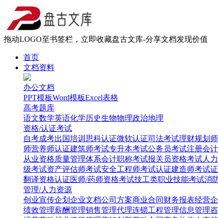
拖动LOGO至书签栏，立即收藏盘古文库-分享文档发现价值
首页
文档资料
办公文档
PPT模板
Word模板
Excel表格
高考题库
语文
数学
英语
化学
历史
生物
物理
政治
地理
资格/认证考试
自考
成考
出国培训
思科认证
微软认证
司法考试
理财规划师
师
营养师认证
建筑师考试
专升本考试
公务员考试
注册会计
从业资格
质量管理体系
会计职称考试
报关员资格考试
人力
级考试
资产评估师考试
安全工程师考试
认证建造师考试
证
翻译资格认证
医师/药师资格考试
技工类职业技能考试
消
管理/人力资源
创业
宣传企划
企业文档
公司方案
商业合同
财务报表
经营企
绩效管理
薪酬管理
销售管理
代理连锁
工程管理
信息管理
咨