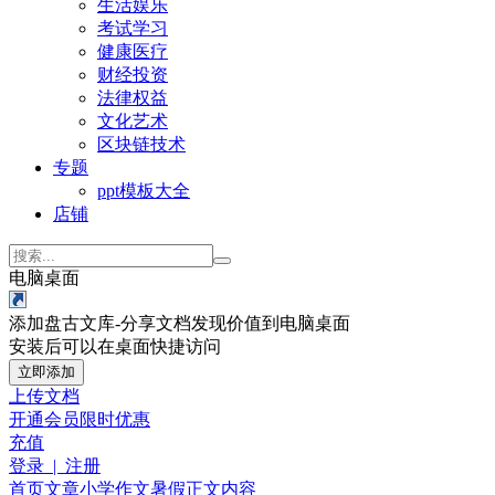
生活娱乐
考试学习
健康医疗
财经投资
法律权益
文化艺术
区块链技术
专题
ppt模板大全
店铺
电脑桌面
添加盘古文库-分享文档发现价值到电脑桌面
安装后可以在桌面快捷访问
立即添加
上传文档
开通会员
限时优惠
充值
登录 | 注册
首页
文章
小学作文
暑假
正文内容