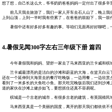
想了想，自己长这么大，爷爷奶奶爸爸妈妈一定付出了很多辛
前几天我去旅游了，我们一家人开车去石人山了，晚上我们
上到山顶，上到一半时我有些累了，在爸爸的鼓励下，我一鼓
暑假中还有好多好多有趣的事。等咱们见面再好好聊吧，一
4.暑假见闻300字左右三年级下册 篇四
今年暑假我和妈妈、望舒一家去了马来西亚的兰卡威和槟城
兰卡威最漂亮的是洁白的沙滩和蔚蓝的大海，在篮天白云下
还在一个延伸到大海里去的餐厅吃晚饭，一边用餐，一边欣赏
看到了一米多长的大鱼吃小鱼。那天吃完晚饭后我们还到沙滩
道的家伙在沙滩上健步如飞，要想抓住还真不容易呢。
槟城是一个古老的城市，有很多古老的建筑，有英国殖民地
马来西亚真是一个美丽的国度，离开的那天我们都依依不舍