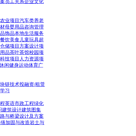
案
员工关系
企业文化
农业项目
汽车类
养老
材
母婴用品
咨询管理
品饰品
本地生活
服务
餐饮美食
儿童玩具
超
仓储项目
方案设计项
用品
茶叶茶馆
校园项
科技项目
人力资源项
休闲
健身运动体育
广
块链技术
投融资/租赁
学习
程英语
市政工程
绿化
织
建筑设计
建筑图集
路与桥梁
设计及方案
修缮加固与改造
岩土与