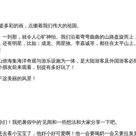
姿多彩的画，点缀着我们伟大的祖国。
一到那，就令人心旷神怡。我们沿着弯弯曲曲的山路盘旋而上，
，还有明星，比如：成龙、周星驰、李嘉诚等，都住在太平山上
！
傍海集海洋奇观与游乐设施为一体，是大陆游客及外国游客必到
小朋友前来观看，别提有多好玩了！
下这美丽的风景！
们！我把暑假中的'见闻和一些想法和大家分享一下吧。
去看小宝宝了，他好小好可爱啊！他一会要喝奶一会又要拉臭臭