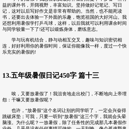
益的课外书，开阔视野，丰富知识。坚持做好记笔记、写日
记，这对以后写好作文是非常有帮助的。当然，也不能死读
书，还要出去体验一下外面的乐趣，饱览祖国的大好河山。我
还想利用暑假学打乒乓球，这样，以后我就可以利用课余时间
与同学较量一下了!还可以锻炼身体，磨练意志。
学与玩有机结合，静与动相互交叉，趣味与知识密切相
连，好好利用你的暑假时间，保证你能像我一样，度过一个快
乐充实的暑假的!
13.五年级暑假日记450字 篇十三
唉，又要放暑假了！我沮丧地走出校门，不断地向上帝埋
怨：干嘛又要放暑假呢？
也许，“放暑假”这个名词让别的同学听了，一定会兴奋得
跳破床垫；可我，只要一听到“放暑假”这三个字，我就会头晕
脑涨。为什么呢？一放暑假，除了任务性的完成那几本暑假作
业外，几乎是没有任何事情可做的。一天到晚，像个孤魂野鬼