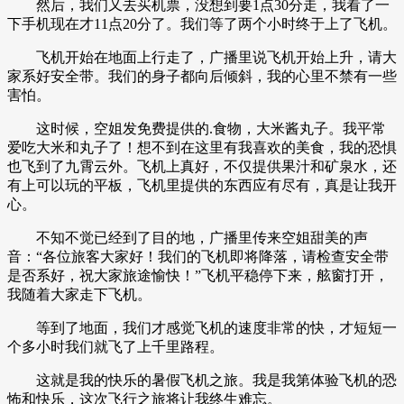
然后，我们又去买机票，没想到要1点30分走，我看了一
下手机现在才11点20分了。我们等了两个小时终于上了飞机。
飞机开始在地面上行走了，广播里说飞机开始上升，请大
家系好安全带。我们的身子都向后倾斜，我的心里不禁有一些
害怕。
这时候，空姐发免费提供的.食物，大米酱丸子。我平常
爱吃大米和丸子了！想不到在这里有我喜欢的美食，我的恐惧
也飞到了九霄云外。飞机上真好，不仅提供果汁和矿泉水，还
有上可以玩的平板，飞机里提供的东西应有尽有，真是让我开
心。
不知不觉已经到了目的地，广播里传来空姐甜美的声
音：“各位旅客大家好！我们的飞机即将降落，请检查安全带
是否系好，祝大家旅途愉快！”飞机平稳停下来，舷窗打开，
我随着大家走下飞机。
等到了地面，我们才感觉飞机的速度非常的快，才短短一
个多小时我们就飞了上千里路程。
这就是我的快乐的暑假飞机之旅。我是我第体验飞机的恐
怖和快乐，这次飞行之旅将让我终生难忘。