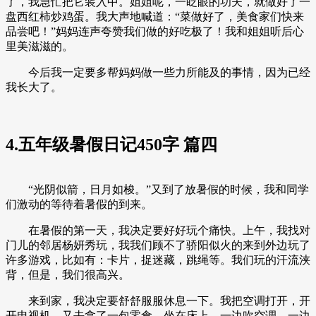
了，我急忙把它装入中。姐姐呢，一眨眼的功夫，就做好了一
盘西红柿炒鸡蛋。我大声地喊道：“菜做好了，美食家们快来
品尝吧！”妈妈连声夸赞我们做的好吃极了！我和姐姐听后心
里美滋滋的。
今后我一定要多帮妈妈做一些力所能及的事情，因为已经
我长大了。
4.五年级暑假日记450字 篇四
“光阴似箭，日月如梭。”又到了放暑假的时候，我和同学
们激动的等待着暑假的到来。
在暑假的第一天，我决定要好好玩个痛快。上午，我找对
门儿的邻居杨妍秀玩，我我们顾不了骄阳似火的来到外边玩了
许多游戏，比如有：卡片，捉迷藏，跳绳等。我们玩的汗流浃
背，但是，我们很高兴。
来到家，我决定要舒舒服服休息一下。我把空调打开，开
开电视机，又去拿了一包零食，坐在床上，一边吹空调，一边