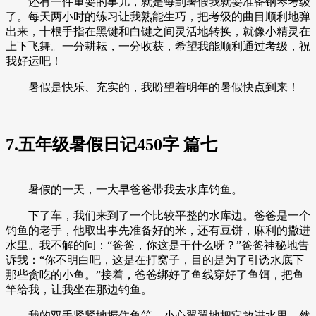
还有一件重要的事儿，就是每到暑假我就要准备钢琴考级
了。每天两小时的练习让我熟能生巧，把考级的曲目顺利地弹
出来，十根手指在黑键和白键之间灵活地转换，就像小精灵在
上下飞舞。一分耕耘，一分收获，希望我能顺利通过考级，祝
我好运吧！
暑假是快乐、充实的，我盼望着明年的暑假快点到来！
7.五年级暑假日记450字 篇七
暑假的一天，一大早爸爸带我去水库钓鱼。
下了车，我们来到了一个比较平整的水库边。爸爸是一个
钓鱼的老手，他取出事先准备好的米，还有豆饼，麻利的撒进
水里。我不解的问：“爸爸，你这是干什么呀？”爸爸神秘地告
诉我：“你不明白吧，这是在打窝子，目的是为了引诱水底下
那些贪吃的小鱼。”接着，爸爸绑好了鱼线穿好了鱼饵，把鱼
竿给我，让我坐在那边钓鱼。
我的双手紧紧地握住鱼竿，小心翼翼地把它放进水里，然