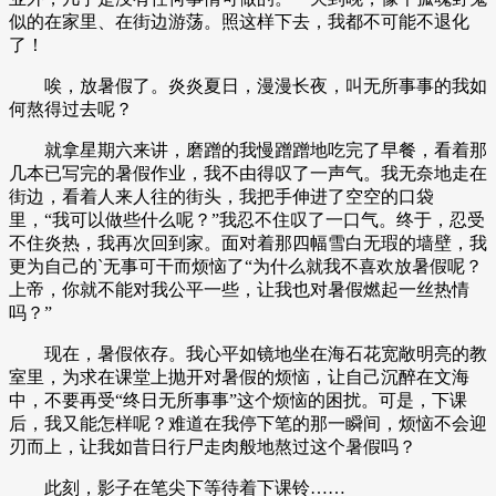
似的在家里、在街边游荡。照这样下去，我都不可能不退化
了！
唉，放暑假了。炎炎夏日，漫漫长夜，叫无所事事的我如
何熬得过去呢？
就拿星期六来讲，磨蹭的我慢蹭蹭地吃完了早餐，看着那
几本已写完的暑假作业，我不由得叹了一声气。我无奈地走在
街边，看着人来人往的街头，我把手伸进了空空的口袋
里，“我可以做些什么呢？”我忍不住叹了一口气。终于，忍受
不住炎热，我再次回到家。面对着那四幅雪白无瑕的墙壁，我
更为自己的`无事可干而烦恼了“为什么就我不喜欢放暑假呢？
上帝，你就不能对我公平一些，让我也对暑假燃起一丝热情
吗？”
现在，暑假依存。我心平如镜地坐在海石花宽敞明亮的教
室里，为求在课堂上抛开对暑假的烦恼，让自己沉醉在文海
中，不要再受“终日无所事事”这个烦恼的困扰。可是，下课
后，我又能怎样呢？难道在我停下笔的那一瞬间，烦恼不会迎
刃而上，让我如昔日行尸走肉般地熬过这个暑假吗？
此刻，影子在笔尖下等待着下课铃……