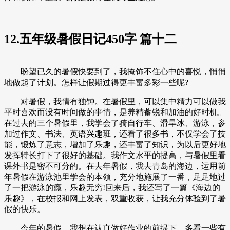
12.五年级暑假日记450字 篇十二
盼望已久的暑假快要到了，我掩饰不住心中的喜悦，悄悄
地做起了计划。怎样让假期过得更丰富多彩一些呢?
对暑假，我情有独钟。在暑假里，可以集中精力可以做我
平时喜欢而没有时间做的事情，是养精蓄锐和加油的好时机。
在过去的三个暑假里，我学会了骑自行车、滑旱冰、游泳，参
加过作文、书法、英语兴趣班，还看了很多书，不仅学会了技
能，锻炼了意志，增加了乐趣，还丰富了知识，为以后更好地
发挥特长打下了很好的基础。我作文水平的提高，与暑假里看
课外书是密不可分的。在去年暑假，我去青岛的海边，运用前
年暑假在游泳池里学会的本领，充分地施展了一番，足足地过
了一把游泳的瘾，乐趣无穷!回来后，我还写了一篇《海边的
乐趣》，在校报和网上发表，双重收获，让我充分体验到了暑
假的快乐。
今年的暑假，我想在认真做好作业的前提下，多看一些有