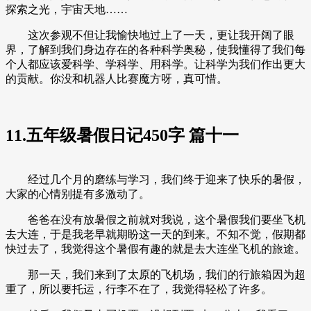
探索之光，宇宙天地……
这次参观不但让我愉快地过上了一天，更让我开阔了眼
界，了解到我们身边存在的各种科学奥秘，使我懂得了我们每
个人都应该爱科学、学科学、用科学。让科学为我们作出更大
的贡献。你没和机器人比赛魔方呀，真可惜。
11.五年级暑假日记450字 篇十一
经过几个月的磨练与学习，我们终于迎来了快乐的暑假，
大家的心情别提有多激动了。
爸爸在没有放暑假之前就对我说，这个暑假我们要坐飞机
去大连，于是我老早就期盼这一天的到来。不知不觉，假期都
快过去了，我觉得这个暑假有趣的就是去大连坐飞机的旅途。
那一天，我们来到了太原的飞机场，我们的行旅箱因为超
重了，所以要托运，行李不在了，我觉得轻松了许多。