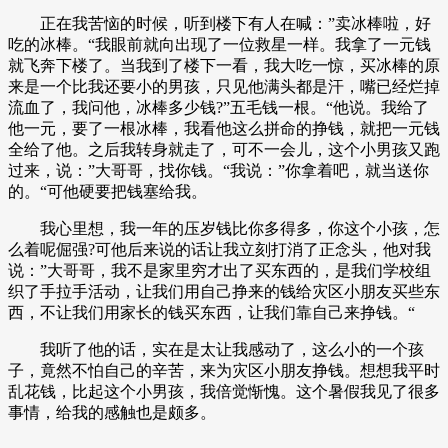
正在我苦恼的时候，听到楼下有人在喊：”卖冰棒啦，好
吃的冰棒。“我眼前就向出现了一位救星一样。我拿了一元钱
就飞奔下楼了。当我到了楼下一看，我大吃一惊，买冰棒的原
来是一个比我还要小的男孩，只见他满头都是汗，嘴已经烂掉
流血了，我问他，冰棒多少钱?”五毛钱一根。“他说。我给了
他一元，要了一根冰棒，我看他这么拼命的挣钱，就把一元钱
全给了他。之后我转身就走了，可不一会儿，这个小男孩又跑
过来，说：”大哥哥，找你钱。“我说：”你拿着吧，就当送你
的。“可他硬要把钱塞给我。
我心里想，我一年的压岁钱比你多得多，你这个小孩，怎
么着呢倔强?可他后来说的话让我立刻打消了正念头，他对我
说：”大哥哥，我不是家里穷才出了买东西的，是我们学校组
织了手拉手活动，让我们用自己挣来的钱给灾区小朋友买些东
西，不让我们用家长的钱买东西，让我们靠自己来挣钱。“
我听了他的话，实在是太让我感动了，这么小的一个孩
子，竟然不怕自己的辛苦，来为灾区小朋友挣钱。想想我平时
乱花钱，比起这个小男孩，我倍觉惭愧。这个暑假我见了很多
事情，给我的感触也是颇多。