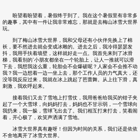
盼望着盼望着，暑假终于到了。我在这个暑假里有非常多
的趣事，其中有一件让我非常难忘，那就是去梅山冰雪大世界
玩。
到了梅山冰雪大世界，我和父母还有小伙伴先换上了棉
袄，要不然进去就会变成冰雕的。进去之后，我冷得瑟瑟发
抖，我用手扶着墙壁，这样就好走一点。我首先来到了冰滑
梯，我看别的`小朋友都坐在一个轮胎上，让人一推就可以滑
下去，我想我这么重，轮胎会不会爆破呢？人家会不会推不动
我？我一边想着一边一坐上去，那个工作人员的力气真大，还
没等我反应过来，我就在冰上跳起了芭蕾舞。从上往下滑，真
刺激，我欢呼起来。
接着我们又去了雪地上打雪仗，我用爸爸给我买的钳子夹
起了一个大雪球，向妈妈打去，妈妈也不甘示弱，一个雪球向
我扔来，我一躲，雪球飞出去了。我们相互打来打去，笑着闹
着，开心极了，欢笑声洒满了雪地。
冰雪大世界真有趣呀！但因为时间的关系，我们还是依依
不舍地离开了冰雪大世界。