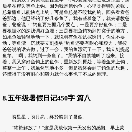
后坐在岸边等鱼上钩。因为我是第钓鱼，心里觉得特别紧张，
总希望鱼儿能快点上钩，可是鱼总是不咬我的钩。回头看看爸
爸那边，他已经钓了好几条鱼了。我有些着急了，就去请教爸
爸，爸爸说：“钓鱼要把握几个要点，一是要穿好鱼饵；二是
要根据水的深浅调好鱼漂；三是要把鱼钓扔到打窝子的地方，
如果鱼漂轻轻地动一下，就说明有鱼在试探诱饵，你先不要
动，等鱼漂一沉就要立刻提钩”钓鱼还要有耐心和毅力，我按
爸爸说的话去做，过了一会，我的鱼漂沉了一下，我立刻提起
鱼竿。“啊，我钓到一条鱼了。”我情不自禁地叫了起来。接
着，我又穿好鱼钩上的鱼饵，重新放到原处，等着鱼来上钩，
整整一上午，我虽然钓地不多，但是我体会到了钓鱼的乐趣，
还懂得了没有耐心和毅力就什么事也干不成的道理。
8.五年级暑假日记450字 篇八
盼星星，盼月亮，终於盼到了暑假。
“终於解放了！”这是我放假第一天发出的感慨。早上蒙