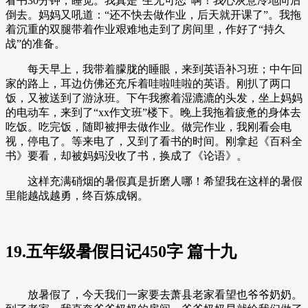
看书30分钟，睡觉。我真是“生无可恋”啊！我心灰意冷地向后
倒去。妈妈又吼道：“还不快去做作业，后天就开课了”。我拖
着沉重的双腿带着作业艰难地走到了房间里，作好了“持久
战”的准备。
每天早上，我带着朦胧的睡眼，来到英语补习班；中午回
家的路上，耳边仿佛还充斥着哇啦哇啦的英语。刚扒了两口
饭，又被送到了游泳班。下午我擦着湿漉漉的头发，坐上妈妈
的电动车，来到了“xx作文班”楼下。晚上我拖着疲惫的身体去
吃饭。吃完饭，随即被押去做作业。做完作业，我刚看会电
视，停电了。等来电了，又到了看书的时间。刚拿起《百科全
书》要看，却被妈妈没收了书，换成了《论语》。
这样充满硝烟的暑假真是折磨人哪！希望我在这样的暑假
里能越战越勇，终百炼成钢。
19.五年级暑假日记450字 篇十九
放暑假了，今天我们一家要去萧县老家看望也爷爷奶奶。