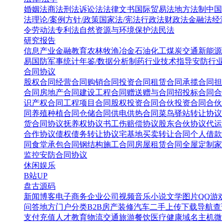
婚姻法
商法
刑法
诉讼法
法律文书
国际贸易法
地方法制
中国
法
理论/案例
方针/政策
国家法/宪法
行政法
财政法
金融法
经
令
劳动法
专利法
自然资源与环境保护法
民法
研究报告
信息产业
金融教育
农林牧渔
冶金
石油化工
煤炭
交通
新能源
易
国防军事
统计年鉴/数据分析
制药行业
技术指导
安防行
合同协议
股权合同
经营合同
购销合同
投资合同
租赁合同
承揽合同
担
合同
房地产合同
建设工程合同
赠送赠与合同
招投标合同
合
识产权合同
工程项目合同
股权投资合同
合伙投资合同
合伙
同
养殖种植合同
仓储合同
供电供热合同
菜鸟驿站转让协议
货合同协议
抚养权协议书
工伤赔偿协议
股东合伙协议
代运
合作协议
债权债务转让协议
宅基地买卖转让合同
个人借款
同
食堂承包合同
钢结构施工合同
房屋租赁合同
全屋定制家
监控安防合同协议
休闲娱乐
B站UP
盘古源码
新闻博客
电子商务
企业公司
视频音乐
小说文学
图片QQ
游
问答
地方门户
分类B2B
房产装修
汽车二手
上传下载
导航查
支付充值
人才教育
物流交通
旅游餐饮
医疗健康
域名主机
微