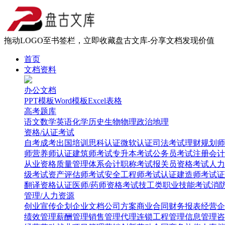
拖动LOGO至书签栏，立即收藏盘古文库-分享文档发现价值
首页
文档资料
办公文档
PPT模板
Word模板
Excel表格
高考题库
语文
数学
英语
化学
历史
生物
物理
政治
地理
资格/认证考试
自考
成考
出国培训
思科认证
微软认证
司法考试
理财规划师
师
营养师认证
建筑师考试
专升本考试
公务员考试
注册会计
从业资格
质量管理体系
会计职称考试
报关员资格考试
人力
级考试
资产评估师考试
安全工程师考试
认证建造师考试
证
翻译资格认证
医师/药师资格考试
技工类职业技能考试
消
管理/人力资源
创业
宣传企划
企业文档
公司方案
商业合同
财务报表
经营企
绩效管理
薪酬管理
销售管理
代理连锁
工程管理
信息管理
咨