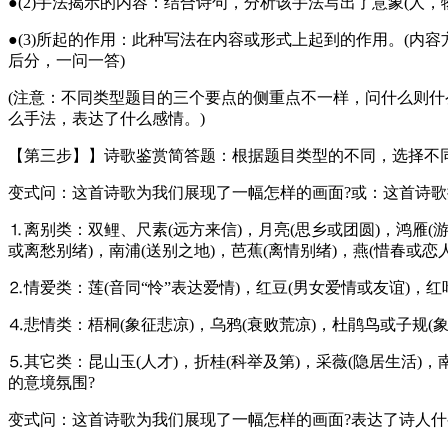
●(2)手法揭示的内容：结合诗句，分析该手法写出了意象(人，
●(3)所起的作用：此种写法在内容或形式上起到的作用。(
后分，一问一答)
(注意：不同类型题目的三个要点的侧重点不一样，问什么则
么手法，表达了什么感情。)
【第三步】】诗歌鉴赏简答题：根据题目类型的不同，选择不同
变式问：这首诗歌为我们展现了一幅怎样的画面?或：这首诗歌
⒈离别类：双鲤、尺素(远方来信)，月亮(思乡或团圆)，鸿雁(
或离愁别绪)，南浦(送别之地)，芭蕉(离情别绪)，燕(惜春或
⒉情爱类：莲(音同“怜”表达爱情)，红豆(男女爱情或友谊)，红
⒋悲情类：梧桐(象征悲凉)，乌鸦(衰败荒凉)，杜鹃鸟或子规(
⒌其它类：昆山玉(人才)，折桂(科举及第)，采薇(隐居生活)，
的意境氛围?
变式问：这首诗歌为我们展现了一幅怎样的画面?表达了诗人什么