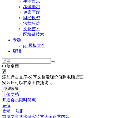
生活娱乐
考试学习
健康医疗
财经投资
法律权益
文化艺术
区块链技术
专题
ppt模板大全
店铺
电脑桌面
添加盘古文库-分享文档发现价值到电脑桌面
安装后可以在桌面快捷访问
立即添加
上传文档
开通会员
限时优惠
充值
登录 | 注册
首页
文章
学术研究
范文大全
正文内容