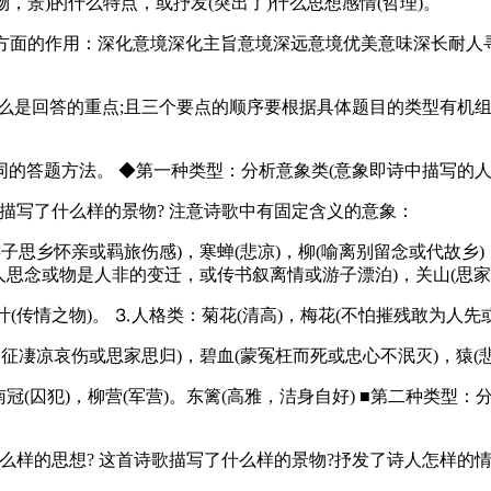
物，景)的什么特点，或抒发(突出了)什么思想感情(哲理)。
内容方面的作用：深化意境深化主旨意境深远意境优美意味深长耐
什么是回答的重点;且三个要点的顺序要根据具体题目的类型有机
的答题方法。 ◆第一种类型：分析意象类(意象即诗中描写的人、
描写了什么样的景物? 注意诗歌中有固定含义的意象：
游子思乡怀亲或羁旅伤感)，寒蝉(悲凉)，柳(喻离别留念或代故乡)
恋人思念或物是人非的变迁，或传书叙离情或游子漂泊)，关山(思家)
叶(传情之物)。 ⒊人格类：菊花(清高)，梅花(不怕摧残敢为人先
象征凄凉哀伤或思家思归)，碧血(蒙冤枉而死或忠心不泯灭)，猿(悲
南冠(囚犯)，柳营(军营)。东篱(高雅，洁身自好) ■第二种类型
样的思想? 这首诗歌描写了什么样的景物?抒发了诗人怎样的情怀?