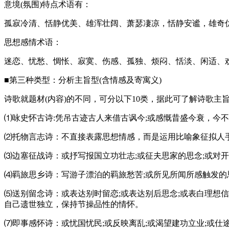
意境(氛围)特点术语有：
孤寂冷清、恬静优美、雄浑壮阔、萧瑟凄凉，恬静安谧，雄奇优
思想感情术语：
迷恋、忧愁、惆怅、寂寞、伤感、孤独、烦闷、恬淡、闲适、
■第三种类型：分析主旨型(含情感及寄寓义)
诗歌就题材(内容)的不同，可分以下10类，据此可了解诗歌主
⑴咏史怀古诗:凭吊古迹古人来借古讽今;或感慨昔盛今衰，今不
⑵托物言志诗：不直接表露思想情感，而是运用比喻象征拟人手
⑶边塞征战诗：或抒写报国立功壮志;或征夫思家的思念;或对
⑷羁旅思乡诗：写游子漂泊的羁旅愁苦;或所见所闻所感触发的
⑸送别留念诗：或表达别时留恋;或表达别后思念;或表白理想
自己遗世独立，保持节操品性的情怀。
⑺即事感怀诗：或忧国忧民;或反映离乱;或渴望建功立业;或仕