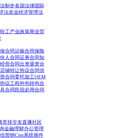
法制史
各国法律
国际
济法
农业经济管理法
轻工
产业政策
商业贸
业
保合同
运输合同
保险
伙人合同
证券合同
知
经营合同
出资退资合
店铺转让协议合同
供
营合同
委托加工OEM
协议
工程外包转包合
具合同
民宿必用合同
戏竞技
交友直播
社区
询
金融理财
办公管理
信营销
Cms系统
插件