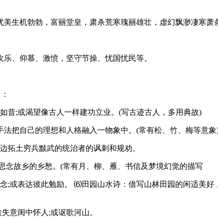
美生机勃勃，富丽堂皇，肃杀荒寒瑰丽雄壮，虚幻飘渺凄寒萧条繁
欢乐、仰慕、激愤，坚守节操、忧国忧民等。
旨：
如昔;或渴望像古人一样建功立业。(写古迹古人，多用典故)
法把自己的理想和人格融入一物象中。(常有松、竹、梅等意象
开边拓土穷兵黩武的统治者的讽刺和规劝。
思念故乡的乡愁。(常有月、柳、雁、书信及梦境幻觉的描写
信念;或表达彼此勉励。 ⑹田园山水诗：借写山林田园的闲适美
途失意闺中怀人;或讴歌河山。