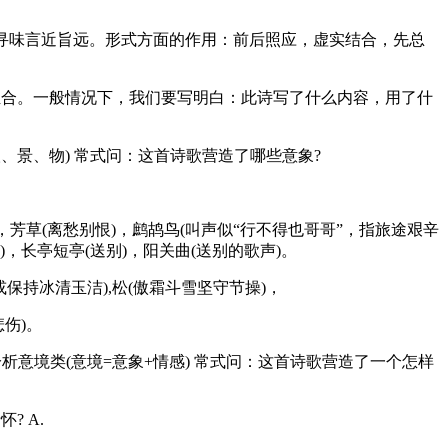
人寻味言近旨远。形式方面的作用：前后照应，虚实结合，先总
组合。一般情况下，我们要写明白：此诗写了什么内容，用了什
景、物) 常式问：这首诗歌营造了哪些意象?
，芳草(离愁别恨)，鹧鸪鸟(叫声似“行不得也哥哥”，指旅途艰辛
，长亭短亭(送别)，阳关曲(送别的歌声)。
或保持冰清玉洁),松(傲霜斗雪坚守节操)，
伤)。
：分析意境类(意境=意象+情感) 常式问：这首诗歌营造了一个怎样
 A.