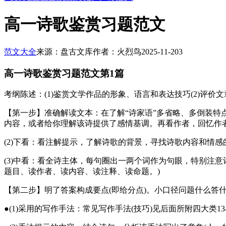
高一诗歌鉴赏习题范文
范文大全
来源：盘古文库
作者：火烈鸟
2025-11-20
3
高一诗歌鉴赏习题范文第1篇
考纲陈述：(1)鉴赏文学作品的形象、语言和表达技巧(2)评价
【第一步】准确解读文本：在了解“诗家语”多省略、多倒装特点
内容，或者给你理解该诗提供了感情基调。再看作者，回忆作者
(2)下看：看注解提示，了解诗歌的背景，寻找诗歌内容和情感
(3)中看：看全诗主体，每句圈出一两个词作为句眼，特别注意
题目、读作者、读内容、读注释、读命题。)
【第二步】明了答案构成要点(即给分点)。小口径问题什么答
●(1)采用的写作手法：常见写作手法(技巧)见后面所附四大类1