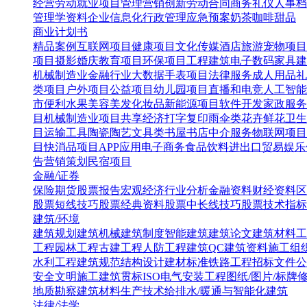
经营
劳动就业
项目管理
营销创新
劳动合同
商务礼仪
人事档
管理学资料
企业信息化
行政管理
应急预案
奶茶咖啡甜品
商业计划书
精品案例
互联网项目
健康项目
文化传媒
酒店旅游
宠物项目
项目
摄影婚庆
教育项目
环保项目
工程建筑
电子数码
家具建
机械制造业
金融行业
大数据
手表项目
法律服务
成人用品
礼
类项目
户外项目
公益项目
幼儿园项目
直播和电竞
人工智能
市便利水果
美容美发化妆品
新能源项目
软件开发
家政服务
目
机械制造业项目
共享经济
打字复印
雨伞类
花卉鲜花
卫生
目
运输工具
陶瓷陶艺
文具类
书屋书店
中介服务
物联网项目
目
快消品项目
APP应用
电子商务
食品饮料
进出口贸易
娱乐
告营销策划
民宿项目
金融/证券
保险
期货
股票报告
宏观经济
行业分析
金融资料
财经资料
区
股票短线技巧
股票经典资料
股票中长线技巧
股票技术指标
建筑/环境
建筑规划
建筑机械
建筑制度
智能建筑
建筑论文
建筑材料
工
工程
园林工程
古建工程
人防工程
建筑QC
建筑资料
施工组
水利工程
建筑规范
结构设计
建材标准
铁路工程
招标文件
公
安全文明施工
建筑贯标ISO
电气安装工程
图纸/图片/标牌
地质勘察
建筑材料生产技术
给排水/暖通与智能化建筑
法律/法学