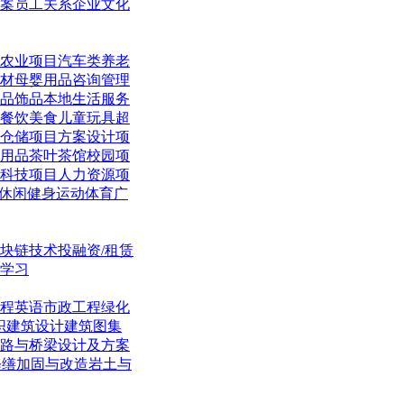
案
员工关系
企业文化
农业项目
汽车类
养老
材
母婴用品
咨询管理
品饰品
本地生活
服务
餐饮美食
儿童玩具
超
仓储项目
方案设计项
用品
茶叶茶馆
校园项
科技项目
人力资源项
休闲
健身运动体育
广
块链技术
投融资/租赁
学习
程英语
市政工程
绿化
织
建筑设计
建筑图集
路与桥梁
设计及方案
修缮加固与改造
岩土与