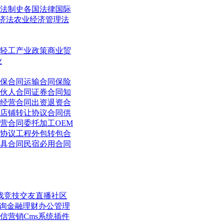
法制史
各国法律
国际
济法
农业经济管理法
轻工
产业政策
商业贸
业
保合同
运输合同
保险
伙人合同
证券合同
知
经营合同
出资退资合
店铺转让协议合同
供
营合同
委托加工OEM
协议
工程外包转包合
具合同
民宿必用合同
戏竞技
交友直播
社区
询
金融理财
办公管理
信营销
Cms系统
插件