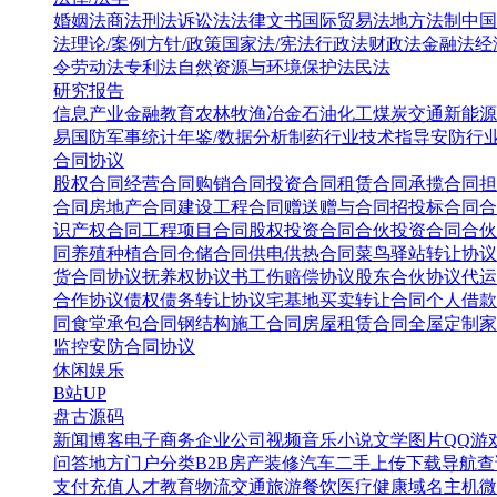
婚姻法
商法
刑法
诉讼法
法律文书
国际贸易法
地方法制
中国
法
理论/案例
方针/政策
国家法/宪法
行政法
财政法
金融法
经
令
劳动法
专利法
自然资源与环境保护法
民法
研究报告
信息产业
金融教育
农林牧渔
冶金
石油化工
煤炭
交通
新能源
易
国防军事
统计年鉴/数据分析
制药行业
技术指导
安防行
合同协议
股权合同
经营合同
购销合同
投资合同
租赁合同
承揽合同
担
合同
房地产合同
建设工程合同
赠送赠与合同
招投标合同
合
识产权合同
工程项目合同
股权投资合同
合伙投资合同
合伙
同
养殖种植合同
仓储合同
供电供热合同
菜鸟驿站转让协议
货合同协议
抚养权协议书
工伤赔偿协议
股东合伙协议
代运
合作协议
债权债务转让协议
宅基地买卖转让合同
个人借款
同
食堂承包合同
钢结构施工合同
房屋租赁合同
全屋定制家
监控安防合同协议
休闲娱乐
B站UP
盘古源码
新闻博客
电子商务
企业公司
视频音乐
小说文学
图片QQ
游
问答
地方门户
分类B2B
房产装修
汽车二手
上传下载
导航查
支付充值
人才教育
物流交通
旅游餐饮
医疗健康
域名主机
微