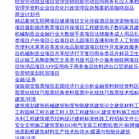
经营
劳动就业
项目管理
营销创新
劳动合同
商务礼仪
人事档
管理学资料
企业信息化
行政管理
应急预案
奶茶咖啡甜品
商业计划书
精品案例
互联网项目
健康项目
文化传媒
酒店旅游
宠物项目
项目
摄影婚庆
教育项目
环保项目
工程建筑
电子数码
家具建
机械制造业
金融行业
大数据
手表项目
法律服务
成人用品
礼
类项目
户外项目
公益项目
幼儿园项目
直播和电竞
人工智能
市便利水果
美容美发化妆品
新能源项目
软件开发
家政服务
目
机械制造业项目
共享经济
打字复印
雨伞类
花卉鲜花
卫生
目
运输工具
陶瓷陶艺
文具类
书屋书店
中介服务
物联网项目
目
快消品项目
APP应用
电子商务
食品饮料
进出口贸易
娱乐
告营销策划
民宿项目
金融/证券
保险
期货
股票报告
宏观经济
行业分析
金融资料
财经资料
区
股票短线技巧
股票经典资料
股票中长线技巧
股票技术指标
建筑/环境
建筑规划
建筑机械
建筑制度
智能建筑
建筑论文
建筑材料
工
工程
园林工程
古建工程
人防工程
建筑QC
建筑资料
施工组
水利工程
建筑规范
结构设计
建材标准
铁路工程
招标文件
公
安全文明施工
建筑贯标ISO
电气安装工程
图纸/图片/标牌
地质勘察
建筑材料生产技术
给排水/暖通与智能化建筑
法律/法学