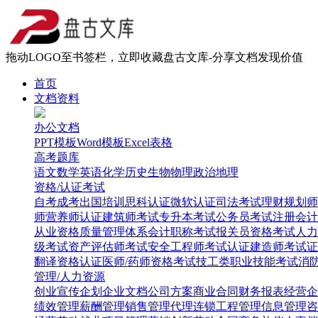
拖动LOGO至书签栏，立即收藏盘古文库-分享文档发现价值
首页
文档资料
办公文档
PPT模板
Word模板
Excel表格
高考题库
语文
数学
英语
化学
历史
生物
物理
政治
地理
资格/认证考试
自考
成考
出国培训
思科认证
微软认证
司法考试
理财规划师
师
营养师认证
建筑师考试
专升本考试
公务员考试
注册会计
从业资格
质量管理体系
会计职称考试
报关员资格考试
人力
级考试
资产评估师考试
安全工程师考试
认证建造师考试
证
翻译资格认证
医师/药师资格考试
技工类职业技能考试
消
管理/人力资源
创业
宣传企划
企业文档
公司方案
商业合同
财务报表
经营企
绩效管理
薪酬管理
销售管理
代理连锁
工程管理
信息管理
咨