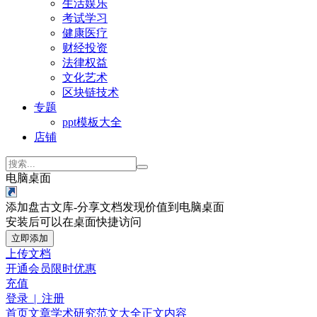
生活娱乐
考试学习
健康医疗
财经投资
法律权益
文化艺术
区块链技术
专题
ppt模板大全
店铺
电脑桌面
添加盘古文库-分享文档发现价值到电脑桌面
安装后可以在桌面快捷访问
立即添加
上传文档
开通会员
限时优惠
充值
登录 | 注册
首页
文章
学术研究
范文大全
正文内容