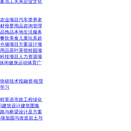
案
员工关系
企业文化
农业项目
汽车类
养老
材
母婴用品
咨询管理
品饰品
本地生活
服务
餐饮美食
儿童玩具
超
仓储项目
方案设计项
用品
茶叶茶馆
校园项
科技项目
人力资源项
休闲
健身运动体育
广
块链技术
投融资/租赁
学习
程英语
市政工程
绿化
织
建筑设计
建筑图集
路与桥梁
设计及方案
修缮加固与改造
岩土与