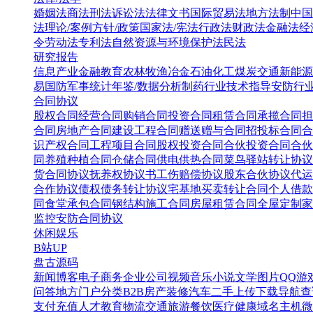
婚姻法
商法
刑法
诉讼法
法律文书
国际贸易法
地方法制
中国
法
理论/案例
方针/政策
国家法/宪法
行政法
财政法
金融法
经
令
劳动法
专利法
自然资源与环境保护法
民法
研究报告
信息产业
金融教育
农林牧渔
冶金
石油化工
煤炭
交通
新能源
易
国防军事
统计年鉴/数据分析
制药行业
技术指导
安防行
合同协议
股权合同
经营合同
购销合同
投资合同
租赁合同
承揽合同
担
合同
房地产合同
建设工程合同
赠送赠与合同
招投标合同
合
识产权合同
工程项目合同
股权投资合同
合伙投资合同
合伙
同
养殖种植合同
仓储合同
供电供热合同
菜鸟驿站转让协议
货合同协议
抚养权协议书
工伤赔偿协议
股东合伙协议
代运
合作协议
债权债务转让协议
宅基地买卖转让合同
个人借款
同
食堂承包合同
钢结构施工合同
房屋租赁合同
全屋定制家
监控安防合同协议
休闲娱乐
B站UP
盘古源码
新闻博客
电子商务
企业公司
视频音乐
小说文学
图片QQ
游
问答
地方门户
分类B2B
房产装修
汽车二手
上传下载
导航查
支付充值
人才教育
物流交通
旅游餐饮
医疗健康
域名主机
微