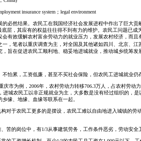
5，China)
ployment insurance system；legal environment
展的必然结果。农民工在我国经济社会发展进程中作出了巨大贡
的最底层，其应有的权益往往得不到有力的维护。农民工问题已成
仅会有效缓解农村富余劳动力的就业压力，发展农村经济，而且
之一，笔者以重庆调查为主，对全国及其他诸如四川、北京、江
究，旨在促进农民工顺利地、稳妥地进城就业，推动城乡统筹发
、不怕累，工资低廉，甚至不买社会保险，但农民工进城就业仍
为例，2006年，农村劳动力转移706.3万人，占农村劳动力的5
。目前，进城农民工以非正规就业为主，大多数是没有经过组织的，
的乡缘、地缘、血缘等联系在一起。
绍机构对于农民工更多的是摆设，农民工难以自由地进入城镇的劳
难、苦的岗位中，有1/3从事建筑劳务，工作条件恶劣，劳动安
常的工资增长机制，至少1/3的农民工月工资在1 000元以下