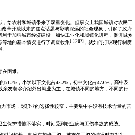
献，给农村和城镇带来了双重变化。但事实上我国城镇对农民工
为改革开放以来的焦点话题与影响深远的社会现象，引起了政府
有利于加强城市经济建设，加快工业化和城镇化进程，促进城乡
[1]
[2]
[3]
苏等地的基本情况进行了调查收集
，就如何打破现行制度
展。
存在困难。
1.7%，小学以下文化占43.2%，初中文化占47.6%，高中及
是以亲友老乡介绍外出就业为主，在城镇不同的地方，不同的行
动力市场，对职业的选择性较窄，主要集中在没有技术含量的苦
全卫生保护措施不落实，时刻受到职业病与工伤事故的威胁。
，工作时间超长、却没有加班工资，被拖欠工资的情况时有发生，