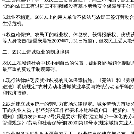
43%的农民工有过同工不同酬或没有基本劳动安全保障等不公正待遇
5.就业不稳定。60%以上的用人单位不依法与农民工签订劳
生活危机。
6.权益难保护。农民工的就业权、休息权、获得报酬权、伤残获
等人身攻击(据重庆晨报2007年7月31日报道)，但农民工
二、农民工进城就业的制度障碍
农民工在城镇社会中找不到自己的位置，被封闭的城镇体制抛
最严重的莫过于制度障碍。
1.现行法律缺乏反就业歧视的具体保障措施。《宪法》和《劳
进法》明确规定“农村劳动者进城就业享受与城镇劳动者平等
和救济措施。
2.缺乏建立城乡统一的劳动力市场法律规定。城乡劳动力市
下岗失业人员，那些好的工作都要求本地城镇户口，把脏的、
通知》(国办发[2004]92号)只是要求“探索”建立城乡一体
管理规定》(劳动和社会保障部[2000]第10号令)规定城镇
3.就业服务援助制度不覆盖农民工。就业信息的建立与发布