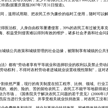
(据重庆晨报2007年7月31日报道)。
动合同，滥用试用期、把农民工作为廉价的临时工使用，随时可以
得医治权、人身自由权等屡遭侵害，39%的农民工有过被无辜克扣
受人欺侮、权益受到侵害难以得到有效的维护，诸多社会矛盾和社会
向城镇公共政策和城镇管理的社会边缘，被限制享有城镇的公共
动法》都有“劳动者享有平等就业和选择职业的权利以及禁止劳动
的劳动权利，不得对农村劳动者进城就业设置歧视性限制”，这对
场分割依然严重，现行的有关制度在招工程序、比例、领域、行业
累的、难的、险的、苦的留给农民工，农民工不能平等地获得就
化的劳动力市场，《国务院关于解决农民工问题的若干意见》(2006年
失业人员应当进行失业登记、并享受相关就业扶持政策，对农民工没
、就业免费服务和培训、就业与再就业扶持政策、困难群体就业援