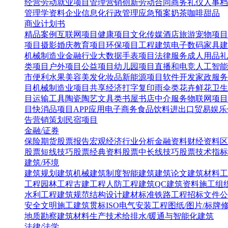
经营
劳动就业
项目管理
营销创新
劳动合同
商务礼仪
人事档
管理学资料
企业信息化
行政管理
应急预案
奶茶咖啡甜品
商业计划书
精品案例
互联网项目
健康项目
文化传媒
酒店旅游
宠物项目
项目
摄影婚庆
教育项目
环保项目
工程建筑
电子数码
家具建
机械制造业
金融行业
大数据
手表项目
法律服务
成人用品
礼
类项目
户外项目
公益项目
幼儿园项目
直播和电竞
人工智能
市便利水果
美容美发化妆品
新能源项目
软件开发
家政服务
目
机械制造业项目
共享经济
打字复印
雨伞类
花卉鲜花
卫生
目
运输工具
陶瓷陶艺
文具类
书屋书店
中介服务
物联网项目
目
快消品项目
APP应用
电子商务
食品饮料
进出口贸易
娱乐
告营销策划
民宿项目
金融/证券
保险
期货
股票报告
宏观经济
行业分析
金融资料
财经资料
区
股票短线技巧
股票经典资料
股票中长线技巧
股票技术指标
建筑/环境
建筑规划
建筑机械
建筑制度
智能建筑
建筑论文
建筑材料
工
工程
园林工程
古建工程
人防工程
建筑QC
建筑资料
施工组
水利工程
建筑规范
结构设计
建材标准
铁路工程
招标文件
公
安全文明施工
建筑贯标ISO
电气安装工程
图纸/图片/标牌
地质勘察
建筑材料生产技术
给排水/暖通与智能化建筑
法律/法学