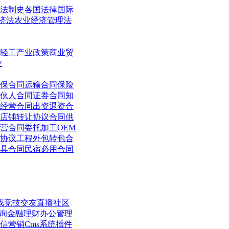
法制史
各国法律
国际
济法
农业经济管理法
轻工
产业政策
商业贸
业
保合同
运输合同
保险
伙人合同
证券合同
知
经营合同
出资退资合
店铺转让协议合同
供
营合同
委托加工OEM
协议
工程外包转包合
具合同
民宿必用合同
戏竞技
交友直播
社区
询
金融理财
办公管理
信营销
Cms系统
插件