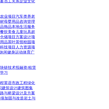
案
员工关系
企业文化
农业项目
汽车类
养老
材
母婴用品
咨询管理
品饰品
本地生活
服务
餐饮美食
儿童玩具
超
仓储项目
方案设计项
用品
茶叶茶馆
校园项
科技项目
人力资源项
休闲
健身运动体育
广
块链技术
投融资/租赁
学习
程英语
市政工程
绿化
织
建筑设计
建筑图集
路与桥梁
设计及方案
修缮加固与改造
岩土与