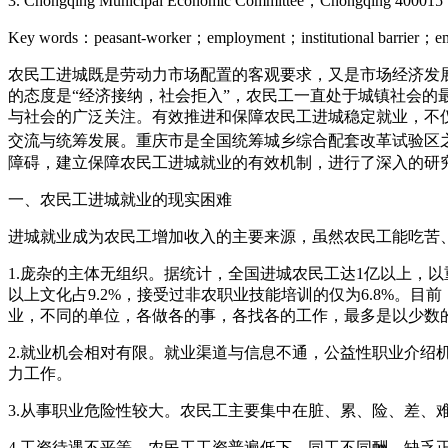
3. Chongqing Municipal Economic Committee，Chongqing 40001
Key words：peasant-worker；employment；institutional barrier；em
农民工进城既是劳动力市场配置的客观要求，又是市场经济发
的态度是“经济接纳，社会拒入”，农民工一直处于城镇社会
与社会的广泛关注。有效推进和保障农民工进城稳定就业，不
交流与统筹发展。重庆市是全国统筹城乡综合配套改革试验区
障碍，建立保障农民工进城就业的有效机制，进行了深入的研
一、农民工进城就业的现实困难
进城就业成为农民工增加收入的主要来源，虽然农民工能吃苦
1.庞杂的主体无组织。据统计，全国进城农民工达1亿以上，以重庆市
以上文化占9.2%，接受过非农职业技能培训的仅为6.8%
业，不同的单位，各做各的事，各找各的工作，最多是以少数
2.就业机会相对有限。就业渠道与信息不通，公益性职业介
力工作。
3.从事职业危险性较大。农民工主要集中在脏、累、险、差、
4.工资待遇不平等。农民工工资普遍低下，同工不同酬，缺乏正