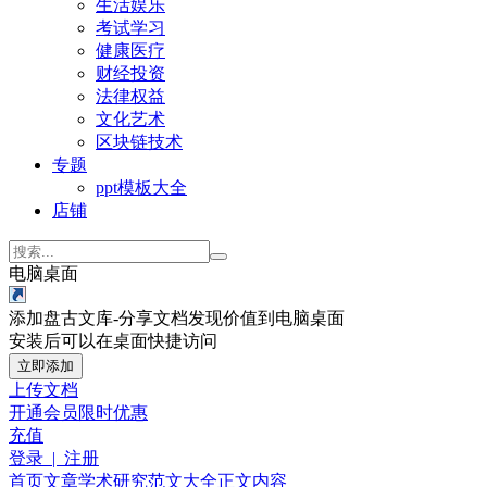
生活娱乐
考试学习
健康医疗
财经投资
法律权益
文化艺术
区块链技术
专题
ppt模板大全
店铺
电脑桌面
添加盘古文库-分享文档发现价值到电脑桌面
安装后可以在桌面快捷访问
立即添加
上传文档
开通会员
限时优惠
充值
登录 | 注册
首页
文章
学术研究
范文大全
正文内容