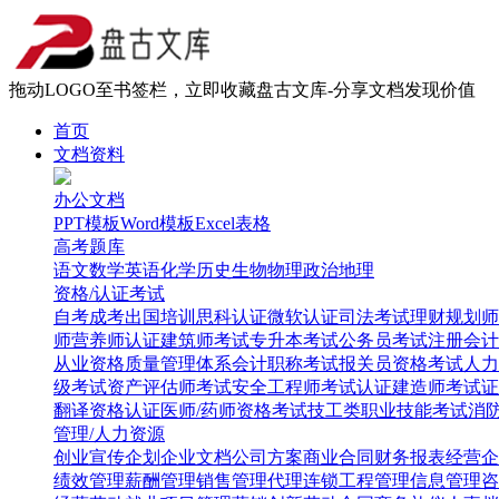
拖动LOGO至书签栏，立即收藏盘古文库-分享文档发现价值
首页
文档资料
办公文档
PPT模板
Word模板
Excel表格
高考题库
语文
数学
英语
化学
历史
生物
物理
政治
地理
资格/认证考试
自考
成考
出国培训
思科认证
微软认证
司法考试
理财规划师
师
营养师认证
建筑师考试
专升本考试
公务员考试
注册会计
从业资格
质量管理体系
会计职称考试
报关员资格考试
人力
级考试
资产评估师考试
安全工程师考试
认证建造师考试
证
翻译资格认证
医师/药师资格考试
技工类职业技能考试
消
管理/人力资源
创业
宣传企划
企业文档
公司方案
商业合同
财务报表
经营企
绩效管理
薪酬管理
销售管理
代理连锁
工程管理
信息管理
咨