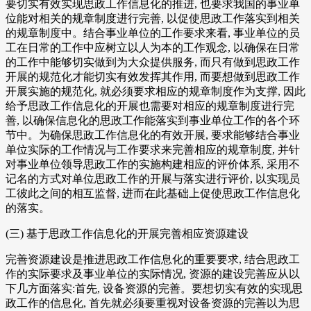
要切实有效实现思政工作信息化的推进, 也要求我国的事业单
位能对相关的规章制度进行完善, 以促使思政工作落实到相关
的规章制度中。结合事业单位的工作要求来看, 事业单位的员
工在日常的工作中应树立以人为本的工作观念, 以确保在日常
的工作中能够切实做到为大众提供服务, 而只有做到思政工作
开展的规范化才能切实有效发挥其作用, 而要想做到思政工作
开展实施的规范化, 就必须要求相应的规章制度作为支撑, 因此
给予思政工作信息化的开展也需要对相应的规章制度进行完
善, 以确保信息化的思政工作能落实到事业单位工作的各个环
节中。为确保思政工作信息化的有效开展, 要求能够结合事业
单位实际的工作情况与工作要求来完善相应的规章制度, 并针
对事业单位领导思政工作的实施构建相应的评价体系, 采用不
记名的方式对单位思政工作的开展与落实进行评价, 以实现员
工彼此之间的相互监督, 进而在此基础上促使思政工作信息化
的落实。
(三) 基于思政工作信息化的开展完善相应资源建设
完善资源建设是推进思政工作信息化的重要要求, 结合思政工
作的实际要求及事业单位的实际情况, 资源的建设完善应从以
下几方面落实:首先, 设备资源的完善。要想切实有效的实现思
政工作的信息化, 首先就必须要重视对设备资源的完善以为思