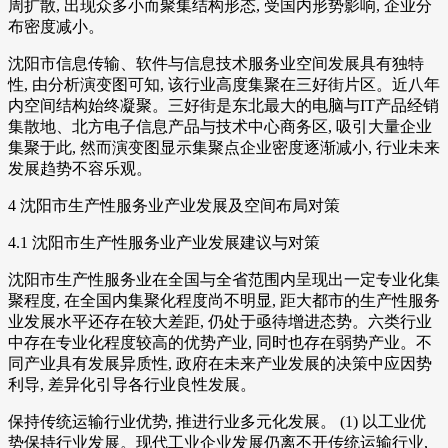
周扩散, 出现众多小而聚集结构形态, 受国内形势影响, 企业分
布密度减小。
沈阳市信息传输、软件与信息技术服务业空间发展具有独特
性, 由分析演变图可知, 该行业高度集聚在三好街片区。近八年
内空间结构始终凝聚。三好街是东北最大的电脑与IT产品经销
集散地、北方电子信息产品与技术中心商务区, 吸引大量企业
集聚于此, 然而演变图显示集聚点企业密度逐渐减小, 行业未来
发展趋势不容乐观。
4 沈阳市生产性服务业产业发展及空间布局对策
4.1 沈阳市生产性服务业产业发展建议与对策
沈阳市生产性服务业在全国与全省范围内呈现出一定专业化集
聚程度, 在全国内集聚化程度尚不明显, 距大都市的生产性服务
业发展水平还存在较大差距, 仍处于亟待增进态势。六类行业
中存在专业化程度较高的优势产业, 同时也存在弱势产业。不
同产业具有发展异质性, 政府在未来产业发展的决策中应因势
利导, 差异化引导各行业良性发展。
保持传统运输行业优势, 推进行业多元化发展。 (1) 以工业优
势保持行业发展。现代工业企业发展仍离不开传统运输行业,