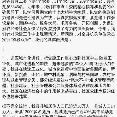
府谷县直工委下辖4个党委，31个党总支，209个党支部，共有
党员3345名。近年来，我们在市直工委的精心指导和县委的正
确领导下，以学习贯彻党的十七大精神为统领，以党的执政能
力建设和先进性建设为主线，认真贯彻落实市、县党建工作会
议精神，围绕中心、服务大局、求真务实、开拓创新，为促进
府谷经济社会又快又好发展提供了有力的组织保证。今年，我
们针对党建工作中出现新情况、新问题，对全县机关单位党员
实行“双联双管”，我们的具体做法是：
1
一、适应城市化进程，把党建工作重心放到社区中去 随着工
业化、城市化进程的加快，越来越多的“单位人”向“社会人”转
变，我县在快速工业化、城市化进程中也面临诸多新问题、新
矛盾、新挑战。比如：城中村现象，居民与村民同城，农村管
理与城市管理交叉，部分经济发达村“尾大不掉”难以管理等问
题。社会建设、社会管理和公共服务体系建设难度和压力加
大。社区在经济社会中的作用越来越突出，社区党建承载的任
务也越来越重。
据不完全统计，我县县城居住人口已迫近30万人，县城人口14
万人。全县12000多名党员，县城党员已占近40%,其中流动党