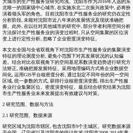
大城市的生产性服务业研究尚浅。沈阳市作为2016年入选的东
北唯一的国家级中心城市, 在实施东北二次振兴政策中, 必将扮
演着领头军的角色。目前沈阳市生产性服务业的研究仍在定性
分析阶段, 未能对沈阳市近八年来的发展情况及现状准确把
握。此外, 在以往对其他城市的研究中, 部分学者利用空间分析
方法探讨生产性服务业的演变过程时, 只从空间集聚的区位演
变上进行定性分析, 忽略了企业密度演变特征。
本文在全国与全省双视角下对沈阳市生产性服务业的集聚演变
特征的理论测度分析, 避免小范围下对其发展状况的认知偏
差。结合对比在双视角下的空间基尼系数演变趋势进行研究方
法矫正, 准确把握发展特征。采用地理编码方式将企业数据空
间化, 运用GIS平台核密度分析, 通过划定不同年份的同一空间
区域, 统一参数的方式, 获得行业核密度演变图, 得出生产性服
务业行业集聚区位、密度演变特征。最后结合研究结果为沈阳
市生产性服务业未来发展提出有效建议与对策。
2 研究范围、数据与方法
2.1 研究范围、数据来源
研究区域为沈阳市辖区, 包含沈阳市9个主城区。研究数据来源
于全国、辽宁省以及沈阳市的统计年鉴;沈阳市2008-2014年黄