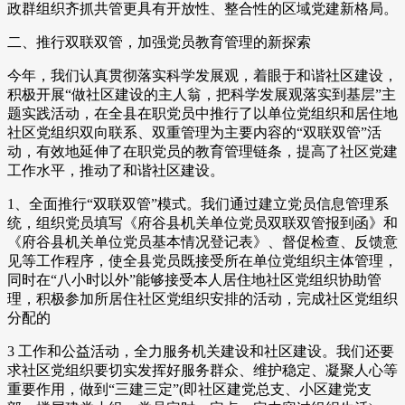
政群组织齐抓共管更具有开放性、整合性的区域党建新格局。
二、推行双联双管，加强党员教育管理的新探索
今年，我们认真贯彻落实科学发展观，着眼于和谐社区建设，
积极开展“做社区建设的主人翁，把科学发展观落实到基层”主
题实践活动，在全县在职党员中推行了以单位党组织和居住地
社区党组织双向联系、双重管理为主要内容的“双联双管”活
动，有效地延伸了在职党员的教育管理链条，提高了社区党建
工作水平，推动了和谐社区建设。
1、全面推行“双联双管”模式。我们通过建立党员信息管理系
统，组织党员填写《府谷县机关单位党员双联双管报到函》和
《府谷县机关单位党员基本情况登记表》、督促检查、反馈意
见等工作程序，使全县党员既接受所在单位党组织主体管理，
同时在“八小时以外”能够接受本人居住地社区党组织协助管
理，积极参加所居住社区党组织安排的活动，完成社区党组织
分配的
3 工作和公益活动，全力服务机关建设和社区建设。我们还要
求社区党组织要切实发挥好服务群众、维护稳定、凝聚人心等
重要作用，做到“三建三定”(即社区建党总支、小区建党支