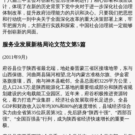
十八届三中全会对创新社会治理体制进行了精心部署和顶层设
计，体现了在新的历史背景下党中央对于进一步深化社会治理
体制改革，提升政府治理能力的共识和决心。只要我们把思想
和行动统一到中央关于全面深化改革的重大决策部署上来，牢
牢把握方向，大胆进行实践和探索，中国社会治理就一定能够
开创崭新的局面。
服务业发展新格局论文范文第5篇
(2011年9月)
府谷县位于陕西省最北端，地处秦晋蒙三省区接壤地带，东与
山西保德、河曲两县隔河相望,北与内蒙古准格尔旗、伊金霍
洛旗接壤，西、南与神木县毗邻。全县总面积3229平方公里，
总人口24.5万;是陕西能源化工基地的重要组成部分和陕西省规
划建设的火电载能工业园区。近年来，府谷积极推进资源转
化，着力打造产业集群，经济社会发展取得长足进步。全县
GDP和财政收入以年均30%和80%的速度增长，县域经济综合
实力由全省第35位跃居第3位，先后跻身“陕西十强”、“西部百
强”、“全国百强县”行列，成为陕西省经济快速增长的重要一
极。