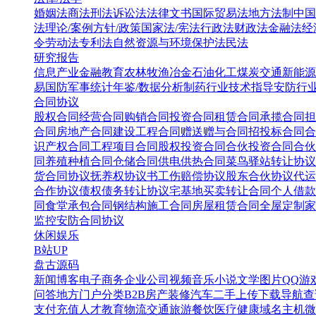
婚姻法
商法
刑法
诉讼法
法律文书
国际贸易法
地方法制
中国
法
理论/案例
方针/政策
国家法/宪法
行政法
财政法
金融法
经
令
劳动法
专利法
自然资源与环境保护法
民法
研究报告
信息产业
金融教育
农林牧渔
冶金
石油化工
煤炭
交通
新能源
易
国防军事
统计年鉴/数据分析
制药行业
技术指导
安防行
合同协议
股权合同
经营合同
购销合同
投资合同
租赁合同
承揽合同
担
合同
房地产合同
建设工程合同
赠送赠与合同
招投标合同
合
识产权合同
工程项目合同
股权投资合同
合伙投资合同
合伙
同
养殖种植合同
仓储合同
供电供热合同
菜鸟驿站转让协议
货合同协议
抚养权协议书
工伤赔偿协议
股东合伙协议
代运
合作协议
债权债务转让协议
宅基地买卖转让合同
个人借款
同
食堂承包合同
钢结构施工合同
房屋租赁合同
全屋定制家
监控安防合同协议
休闲娱乐
B站UP
盘古源码
新闻博客
电子商务
企业公司
视频音乐
小说文学
图片QQ
游
问答
地方门户
分类B2B
房产装修
汽车二手
上传下载
导航查
支付充值
人才教育
物流交通
旅游餐饮
医疗健康
域名主机
微