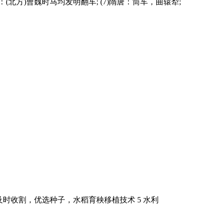
(北方)曹魏时马均发明翻车; (7)隋唐：筒车，曲辕犁;
及时收割，优选种子，水稻育秧移植技术 5 水利