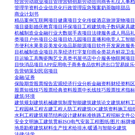
经营
劳动就业
项目管理
营销创新
劳动合同
商务礼仪
人事档
管理学资料
企业信息化
行政管理
应急预案
奶茶咖啡甜品
商业计划书
精品案例
互联网项目
健康项目
文化传媒
酒店旅游
宠物项目
项目
摄影婚庆
教育项目
环保项目
工程建筑
电子数码
家具建
机械制造业
金融行业
大数据
手表项目
法律服务
成人用品
礼
类项目
户外项目
公益项目
幼儿园项目
直播和电竞
人工智能
市便利水果
美容美发化妆品
新能源项目
软件开发
家政服务
目
机械制造业项目
共享经济
打字复印
雨伞类
花卉鲜花
卫生
目
运输工具
陶瓷陶艺
文具类
书屋书店
中介服务
物联网项目
目
快消品项目
APP应用
电子商务
食品饮料
进出口贸易
娱乐
告营销策划
民宿项目
金融/证券
保险
期货
股票报告
宏观经济
行业分析
金融资料
财经资料
区
股票短线技巧
股票经典资料
股票中长线技巧
股票技术指标
建筑/环境
建筑规划
建筑机械
建筑制度
智能建筑
建筑论文
建筑材料
工
工程
园林工程
古建工程
人防工程
建筑QC
建筑资料
施工组
水利工程
建筑规范
结构设计
建材标准
铁路工程
招标文件
公
安全文明施工
建筑贯标ISO
电气安装工程
图纸/图片/标牌
地质勘察
建筑材料生产技术
给排水/暖通与智能化建筑
法律/法学