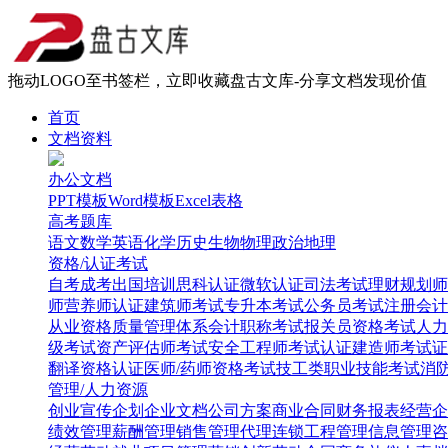
拖动LOGO至书签栏，立即收藏盘古文库-分享文档发现价值
首页
文档资料
办公文档
PPT模板
Word模板
Excel表格
高考题库
语文
数学
英语
化学
历史
生物
物理
政治
地理
资格/认证考试
自考
成考
出国培训
思科认证
微软认证
司法考试
理财规划师
师
营养师认证
建筑师考试
专升本考试
公务员考试
注册会计
从业资格
质量管理体系
会计职称考试
报关员资格考试
人力
级考试
资产评估师考试
安全工程师考试
认证建造师考试
证
翻译资格认证
医师/药师资格考试
技工类职业技能考试
消
管理/人力资源
创业
宣传企划
企业文档
公司方案
商业合同
财务报表
经营企
绩效管理
薪酬管理
销售管理
代理连锁
工程管理
信息管理
咨