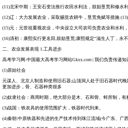
(11)北宋中期：王安石变法推行农田水利法，鼓励垦荒和修
(12)辽：大力发展农业，采取赐贫农耕牛，垦荒免赋等措施 (
(15)元：元世祖重视农业，中央设立大司农司负责农业和水利
(16)清初：康熙实行更名田,鼓励垦荒;康熙规定“滋生人丁，永
二、农业发展表现 1.工具进步
高考学习网-中国最大高考学习网站Gkxx.com | 我们负责传递知
(1)原始社会
元谋人、北京人制造和使用旧石器;山顶洞人处于旧石器时代晚
更加进步，骨、石器种类很多
(2)奴隶社会：商周时期，绝大部分是木、石和骨、蚌所制，有
(3)战国：铁农具的使用范围扩大，铁器时代到来。
(4)秦朝:中原铁器和先进的生产技术传到珠江流域(今广东、广