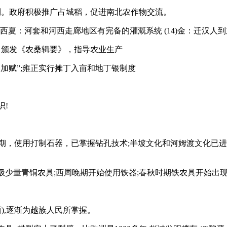
水利。政府积极推广占城稻，促进南北农作物交流。
13)西夏：河套和河西走廊地区有完备的灌溉系统 (14)金：迁汉
，颁发《农桑辑要》，指导农业生产
不加赋”;雍正实行摊丁入亩和地丁银制度
识!
期，使用打制石器，已掌握钻孔技术;半坡文化和河姆渡文化已进
极少量青铜农具;西周晚期开始使用铁器;春秋时期铁农具开始出
西),逐渐为越族人民所掌握。