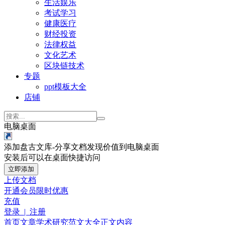
生活娱乐
考试学习
健康医疗
财经投资
法律权益
文化艺术
区块链技术
专题
ppt模板大全
店铺
电脑桌面
添加盘古文库-分享文档发现价值到电脑桌面
安装后可以在桌面快捷访问
立即添加
上传文档
开通会员
限时优惠
充值
登录 | 注册
首页
文章
学术研究
范文大全
正文内容