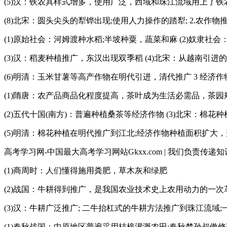
(5)汉：铁农具样式增多，使用广泛，西域和珠江流域用上了铁农具;
(8)北宋：圆头尖头的犁铧出现;使用人力操作的踏犁; 2.农作物
(1)原始社会：河姆渡种水稻;半坡种粟，蔬菜和麻 (2)奴隶社
(3)汉：稻麦种植推广，东汉出现双季稻 (4)北宋：从越南引进
(6)明清：玉米甘薯等高产作物在明代引进，清代推广 3 经济作
(1)隋唐：农产品商品化程度提高，茶叶成为生活必需品，茶
(2)五代十国(南方)：普遍种植桑茶等经济作物 (3)北宋：棉花
(5)明清：棉花种植在明代推广到江北;经济作物种植面积扩大，
高考学习网-中国最大高考学习网站Gkxx.com | 我们负责传递知
(1)商周时：人们懂得施用粪肥，草木灰和绿肥
(2)战国：牛耕得到推广，是我国农业技术史上农用动力的一次
(3)汉：牛耕广泛推广; 二牛抬杠式的牛耕方法推广到珠江流
(1)春秋战国：中原地区普遍采用桔槔灌溉农田;春秋楚孙叔傲