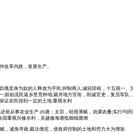
管仲改革内政，发展生产。
因饥饿卖身为奴的人释放为平民;抑制商人;减轻田租，十五税一。文
;鼓励流民返乡垦荒种地;裁并地方官衙，削减官吏，复员军队，大
，保证农民得到一定的土地;重视水利
僧尼还俗从事农业生产 (8)唐：太宗，轻徭薄赋，劝课农桑;实行
)：各国重视兴修水利，吴越修海塘抵御钱塘潮
定租赋，减免苛敛;裁汰僧尼，使政府控制的土地和劳力大为增加