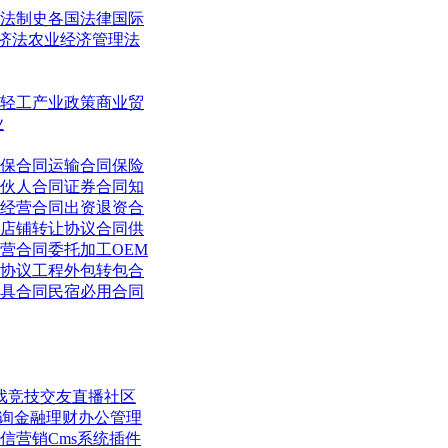
法制史
各国法律
国际
济法
农业经济管理法
轻工
产业政策
商业贸
业
保合同
运输合同
保险
伙人合同
证券合同
知
经营合同
出资退资合
店铺转让协议合同
供
营合同
委托加工OEM
协议
工程外包转包合
具合同
民宿必用合同
戏竞技
交友直播
社区
询
金融理财
办公管理
信营销
Cms系统
插件