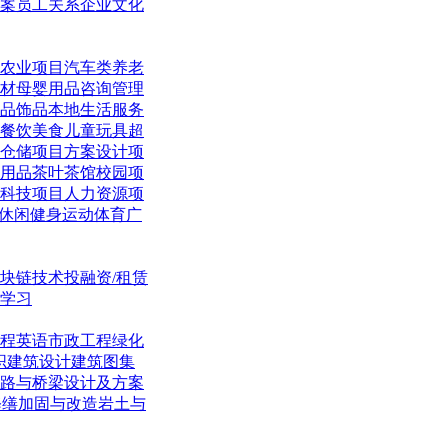
案
员工关系
企业文化
农业项目
汽车类
养老
材
母婴用品
咨询管理
品饰品
本地生活
服务
餐饮美食
儿童玩具
超
仓储项目
方案设计项
用品
茶叶茶馆
校园项
科技项目
人力资源项
休闲
健身运动体育
广
块链技术
投融资/租赁
学习
程英语
市政工程
绿化
织
建筑设计
建筑图集
路与桥梁
设计及方案
修缮加固与改造
岩土与