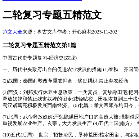
二轮复习专题五精范文
范文大全
来源：盘古文库
作者：开心麻花
2025-11-20
2
二轮复习专题五精范文第1篇
中国古代史专题复习-经济史(农业)
一、历代中央政府出台的促进农业发展的措施 (1)春秋：齐国
(2)战国：秦国商鞅改革重农抑商，奖励耕织;禁止弃农经商。
(3)西汉：刘邦实行休养生息政策：士兵复员，复故爵田宅;把
释放奴婢和禁止残害奴婢的诏令;减轻赋税，田租恢复到三十税一
蜀汉诸葛亮积极发展西南经济。 (6)北魏：孝文帝颁布均田令
(7)北周：武帝释放奴婢;严惩隐瞒田地户口的官僚大族;强制
重视发展农业生产。玄宗，大力发展生产 (9)五代十国(南方
(10)五代(后周)：世宗，招抚流民，垦种荒田;核定田亩，均