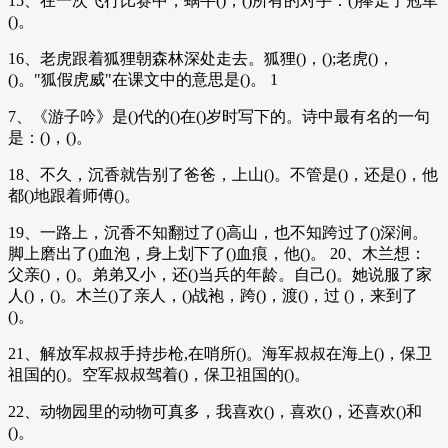
15、在一次飞行比赛中，蜗牛()，()所有的对手：()捧走了冠军
()。
16、老虎跟着狐狸朝森林深处走去。狐狸()，();老虎()，
()。"狐假虎威"在课文中的意思是()。 1
7、《游子吟》是()代的()在()岁时写下的。诗中最有名的一句
是：()，()。
18、不久，沉香就告别了爸爸，上山()。不管是()，还是()，他
都()地跟着师傅()。
19、一路上，沉香不知翻过了()高山，也不知跨过了()深涧。
脚上磨出了()血泡，身上划下了()血痕，他()。 20、木兰想：
父亲()，()。弟弟又小，还()当兵的年龄。自己()。她说服了家
人()，()。木兰()了亲人，()战袍，跨()，渡()，过 ()，来到了
()。
21、解放军叔叔手持步枪,在哨所()。海军叔叔在海上()，保卫
祖国的()。空军叔叔驾着()，保卫祖国的()。
22、动物园里的动物可真多，我喜欢()，喜欢()，还喜欢()和
()。