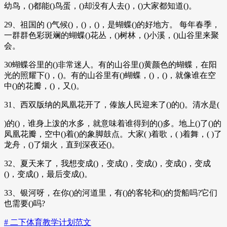
幼鸟，()都能()鸟蛋，()却没有人去()，()大家都知道()。
29、祖国的 ()气候()，()，()，是蝴蝶()的好地方。 每年春季，
一群群色彩斑斓的蝴蝶()花丛，()树林，()小溪，()山谷里来聚
会。
30蝴蝶谷里的()非常迷人。有的山谷里()黄颜色的蝴蝶，在阳
光的照耀下()，()。有的山谷里有()蝴蝶，()，()，就像谁在空
中()的花瓣，()，又()。
31、西双版纳的凤凰花开了，傣族人民迎来了()的()。清水是(
)的()，谁身上泼的水多，就意味着谁得到的()多。地上()了()的
凤凰花瓣，空中()着()的象脚鼓点。大家( )着歌，( )着舞，( )了
龙舟，()了烟火，直到深夜还()。
32、夏天来了，我想变成()，变成()，变成()，变成()，变成
()，变成()，最后变成()。
33、银河呀，在你()的河道里，有()的客轮和()的货船吗?它们
也需要()吗?
# 二下体育教学计划范文