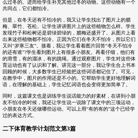
么过冬的。进而给学生补充其他过冬的动物。这些动物有一个
共同点，它们都怕冷。
但是，在冬天还有不怕冷的，我又让学生找出了图片上的腊
梅、翠竹、苍松。让学生讲讲图片上的这些植物怎么样。学生
发现竹子和松树还是碧绿碧绿的，腊梅还盛开了。从图片上看
出来这些植物都不怕冷。正因为它们在冬天不怕冷，所以它们
又叫“岁寒三友”。接着，我让学生看着图片回答“冬天不怕冷
的还有谁”?学生看到图片上有很多小朋友。再看仔细，他们有
的滑雪，有的溜冰，有的跳绳。通过观察图片，学生对这些体
育运动也有了认识和了解。讲完这一部分，我让学生合上书本
回顾的时候，大多数学生已经能把这些词语都记住了。可见，
在教学中，图片的作用还是不小的。它帮助学生更好地理解词
语，在理解的基础上，学生记忆词语也会变得更加简单了。
同时，这篇课文也是训练学生说话能力的好素材，在讲到小朋
友不怕冷的时候，我还让学生说一说除了课文中的三项运动，
小朋友在冬天还做哪些运动。可以上用“有的有的”这个已经学
过的表达方式。
二下体育教学计划范文第3篇