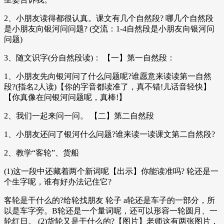
2、小朋友读得都很认真。课文有几个自然段? 哪几个自然段
是小朋友向银河问问题? (交流：1-4自然段是小朋友向银河问
问题)
3、随文识字(分自然段读)： 【一】第一自然段：
1、小朋友先向银河问了什么问题呢?谁愿意来读读第一自然
段?(指名2人读)【你的字音都读准了，真不错!儿话音轻快】
【你真像在问银河问题呢，真棒!】
2、我们一起来问一问。 【二】第二自然段
1、小朋友还问了银河什么问题?谁来读一读课文第二自然段?
2、教学“客轮”、货船
(1)这一段中还藏着两个新词呢【出示】你能读准吗? 轮还是一
个生字呢，谁有好办法记住它?
客轮是干什么的?给轮找朋友 轮子 a轮还是车子的一部分，所
以是车字旁。B轮还是一个量词呢，还可以形容一轮圆月、一
轮红日。 (2)货轮又是干什么的?【图片】老师这有两张图片，