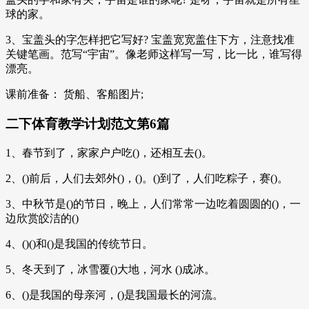
球的家。
3、宝盖头的字怎样把它写好? 宝盖宽宽盖住下方，注意找准
关键笔画。范写“宇宙”。像老师这样写一写，比一比，谁写得
漂亮。
课前准备： 货船、客船图片;
二下体育教学计划范文第6篇
1、春节到了，家家户户吃()，还相互去()。
2、()前后，人们去郊外()，()。()到了，人们吃粽子，赛()。
3、中秋节是()的节日，晚上，人们常常一边吃着圆圆的()，一
边欣赏皎洁的()
4、()()和()是我国的传统节日。
5、冬天到了，冰雪覆()大地，河水 ()成冰。
6、()是我国的母亲河，()是我国最长的河流。