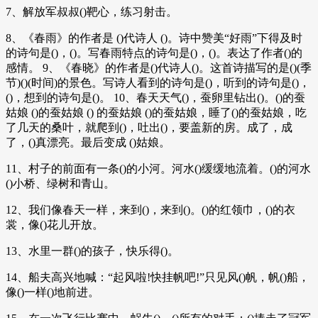
7、解放军叔叔()靶心，练习射击。
8、《春雨》的作者是 ()代诗人 ()。诗中赞美“好雨”下得及时
的诗句是()，()。写春雨特点的诗句是()，()。表达了作者()的
感情。 9、《春晓》的作者是()代诗人()。这首诗描写的是()(季
节)()(时间)的景色。写诗人看到的诗句是()，听到的诗句是()，
()，想到的诗句是()。 10、春天天气()，蚕卵里钻出()。()的蚕
姑娘 ()的蚕姑娘 () 的蚕姑娘 ()的蚕姑娘，睡了()的蚕姑娘，吃
了几天的桑叶，就爬到()，吐出()，要盖新的房。成了，成
了，()真漂亮。最后变成 ()姑娘。
11、村子的前面有一条()的小河。河水()缓缓地流着。()的河水
()小桥、绿树和青山。
12、我们像春天一样，来到()，来到()。()的红领巾，()的衣
裳，像()花儿开放。
13、水里一群()的孩子，快乐得()。
14、船夫高兴地喊：“起风啦!快挂帆吧!”只见风()帆，帆()船，
像()一样()地前进。