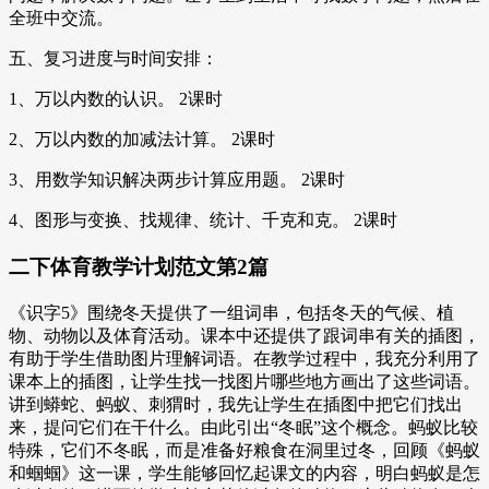
全班中交流。
五、复习进度与时间安排：
1、万以内数的认识。 2课时
2、万以内数的加减法计算。 2课时
3、用数学知识解决两步计算应用题。 2课时
4、图形与变换、找规律、统计、千克和克。 2课时
二下体育教学计划范文第2篇
《识字5》围绕冬天提供了一组词串，包括冬天的气候、植
物、动物以及体育活动。课本中还提供了跟词串有关的插图，
有助于学生借助图片理解词语。在教学过程中，我充分利用了
课本上的插图，让学生找一找图片哪些地方画出了这些词语。
讲到蟒蛇、蚂蚁、刺猬时，我先让学生在插图中把它们找出
来，提问它们在干什么。由此引出“冬眠”这个概念。蚂蚁比较
特殊，它们不冬眠，而是准备好粮食在洞里过冬，回顾《蚂蚁
和蝈蝈》这一课，学生能够回忆起课文的内容，明白蚂蚁是怎