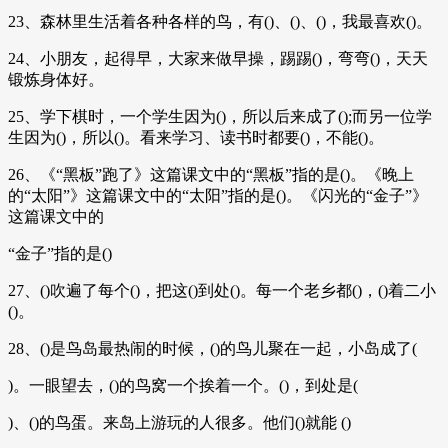
23、森林里生活着各种各样的鸟，有()、()、()，我最喜欢()。
24、小朋友，起得早，大家来做早操，踢踢()，弯弯()，天天
锻炼身体好。
25、学下棋时，一个学生因为()，所以后来成了();而另一位学
生因为()，所以()。看来学习、读书时都要()，不能()。
26、《“黑板”跑了》这篇课文中的“黑板”指的是()。《晚上
的“太阳”》这篇课文中的“太阳”指的是()。《闪光的“金子”》
这篇课文中的
“金子”指的是()
27、()吹遍了每个()，把这()到处()。每一个老乡都()，()着二小
()。
28、()是鸟岛最热闹的时候，()的鸟儿聚在一起，小岛成了(
)。一眼望去，()的鸟窝一个挨着一个。()，到处是(
)、()的鸟蛋。来岛上游玩的人很多。他们()就能 ()