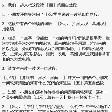
5、我们一起来把这段读 【四】第四自然段：
1、小朋友还向银河问了什么?男生来读一读第四自然段。
2、这段中有两个难读的词语：【出示：拦河大坝、葛洲坝】
指名读。
3、拦是一个生字，你能做一个拦的动作吗?所以是提手旁。拦
河大坝就是河水拦住的堤坝。原来的堤坝是用泥土堆起来的，
所以是提土旁;现在的堤坝为了增加牢固度，用钢精水泥浇
筑。拦河大坝可以防洪、灌溉、发电，葛洲坝就是我国非常有
名的水力发电站。
3、请女生来读一读这一自然段。
【小结】【并板书：河水、河面、 】 课文一到四两个小朋友
一问银河清澈的河有什么 宽阔的河道里 【五】第五自然段
1、过渡：小朋友们还有许许多多的问题要问银河呢，还有一
个美好的愿望呢!【出示：总有一天】我们一起来读一读。
2、【出示：宇宙】宇宙都是宝盖头，《识字7》中告诉我们宝
盖头的字和家有关，宇宙是谁的家呢? 是呀，宇宙就是所有星