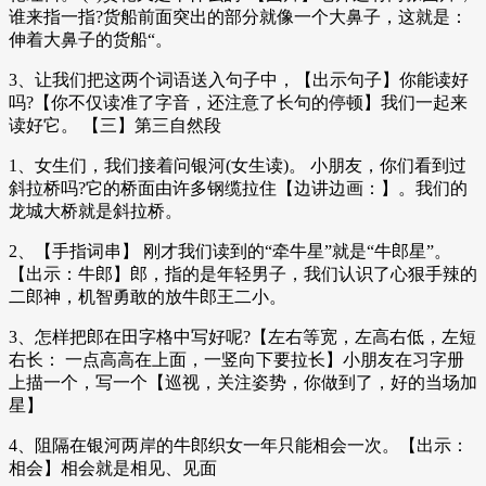
谁来指一指?货船前面突出的部分就像一个大鼻子，这就是：
伸着大鼻子的货船“。
3、让我们把这两个词语送入句子中，【出示句子】你能读好
吗?【你不仅读准了字音，还注意了长句的停顿】我们一起来
读好它。 【三】第三自然段
1、女生们，我们接着问银河(女生读)。 小朋友，你们看到过
斜拉桥吗?它的桥面由许多钢缆拉住【边讲边画：】。我们的
龙城大桥就是斜拉桥。
2、【手指词串】 刚才我们读到的“牵牛星”就是“牛郎星”。
【出示：牛郎】郎，指的是年轻男子，我们认识了心狠手辣的
二郎神，机智勇敢的放牛郎王二小。
3、怎样把郎在田字格中写好呢?【左右等宽，左高右低，左短
右长： 一点高高在上面，一竖向下要拉长】小朋友在习字册
上描一个，写一个【巡视，关注姿势，你做到了，好的当场加
星】
4、阻隔在银河两岸的牛郎织女一年只能相会一次。【出示：
相会】相会就是相见、见面