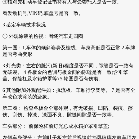
⑨核对先机动车登记证书持有人与受委托人是否一致。
看发动机号,VIN码,底盘号是否一致。
3 鉴定车辆技术状况
① 外观涂装的检视：围绕汽车走四圈
第一圈：1,车体的倾斜姿势及棱线、车身高低是否正常 2 车牌
是否弯曲变形
3 灯光类：左右的脏污(新旧)程度是否不同，隙缝是否一致有
无破裂。 4 各板金的色调与板金间的隙缝是否一致(含引擎
盖、保险杠及水箱护罩等) 5 轮圈是否有伤痕。
6 其他附加外观配件如：扰流板、车厢行李架等。 7 是否有全
车改色或涂装的迹象。
第二圈： 检查各板金全部外观，有无破损、凹陷、裂痕、擦
伤、刮伤、掉漆、漆面不良、隙缝间隙是否一致等。
车头部分： 前保险杠前灯光总成水箱护罩引擎盖;
左侧车身部分：左前叶子板左前后视镜前挡风玻璃左侧车顶左