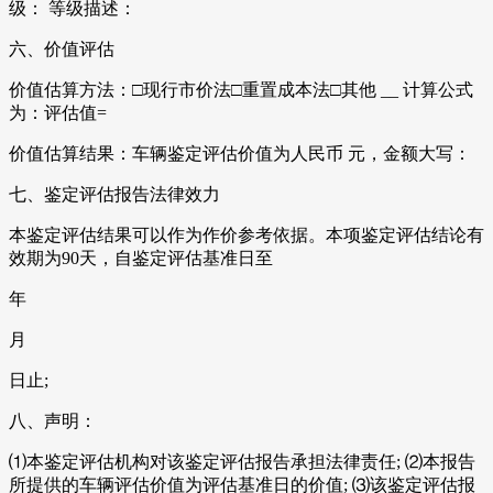
级： 等级描述：
六、价值评估
价值估算方法：□现行市价法□重置成本法□其他 __ 计算公式
为：评估值=
价值估算结果：车辆鉴定评估价值为人民币 元，金额大写：
七、鉴定评估报告法律效力
本鉴定评估结果可以作为作价参考依据。本项鉴定评估结论有
效期为90天，自鉴定评估基准日至
年
月
日止;
八、声明：
⑴本鉴定评估机构对该鉴定评估报告承担法律责任; ⑵本报告
所提供的车辆评估价值为评估基准日的价值; ⑶该鉴定评估报