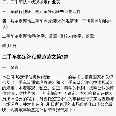
二、二手车技术状况鉴定作业表
三、车辆行驶证、机动车登记证书证复印件
四、被鉴定评估二手车照片(要求外观清晰，车辆牌照能够辨
认)
二手车鉴定评估师(签字、盖章) 复核人(签字、盖章)
年 月 日
二手车鉴定评估规范范文第3篇
一、绪言
本公司(鉴定评估机构)接受 ________的委托，根据国家有关评
估及《二手车流通管理办法》和《二手车鉴定评估技术规范》
的规定，本着客观、独立、公正、科学的原则，按照公认的评
估方法，对牌号为 ___的车辆进行了鉴定。本机构鉴定评估人
员按照必要的程序，对委托鉴定评估的车辆进行了实地查勘与
市场调查，并对其在 年 月 日所表现的市场价值作出了公允反
映。现将该车辆鉴定评估结果报告如下：