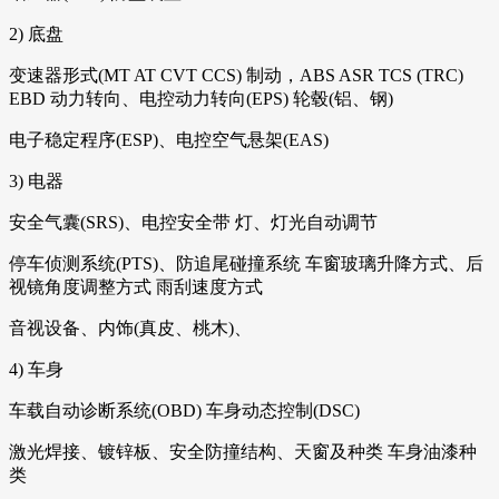
2) 底盘
变速器形式(MT AT CVT CCS) 制动，ABS ASR TCS (TRC)
EBD 动力转向、电控动力转向(EPS) 轮毂(铝、钢)
电子稳定程序(ESP)、电控空气悬架(EAS)
3) 电器
安全气囊(SRS)、电控安全带 灯、灯光自动调节
停车侦测系统(PTS)、防追尾碰撞系统 车窗玻璃升降方式、后
视镜角度调整方式 雨刮速度方式
音视设备、内饰(真皮、桃木)、
4) 车身
车载自动诊断系统(OBD) 车身动态控制(DSC)
激光焊接、镀锌板、安全防撞结构、天窗及种类 车身油漆种
类