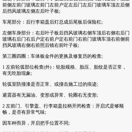
前侧左前门玻璃左前门左前户定左后门左后门玻璃车顶左后侧
后挡风玻璃左侧左后叶子板;
车尾部分：后行李箱盖后灯总成后尾板后保险杠;
左侧车身部分：右后叶子板后挡风玻璃右侧车顶后右侧右后门
玻璃右后门右后户定右前户定右前门右前门玻璃车顶右前侧前
挡风玻璃右侧右前照后镜右前叶子板;
第三圈四圈：车体板金件的更换及修复历的检查;
1 左前轮弧部位检查(外)：轮胎规格、胎压、胎纹是否正常，
有无吃胎现象;
轮弧室防撞漆是否正常、或撞击施工过的痕迹;
避震器有无漏油、变形或异常、轮圈右无变形;
2 左前门、引擎盖、行李箱盖拉柄开闭检查：开启式是够顺
畅，是否有异常气味;
因车种而异，开启把手位置不同;