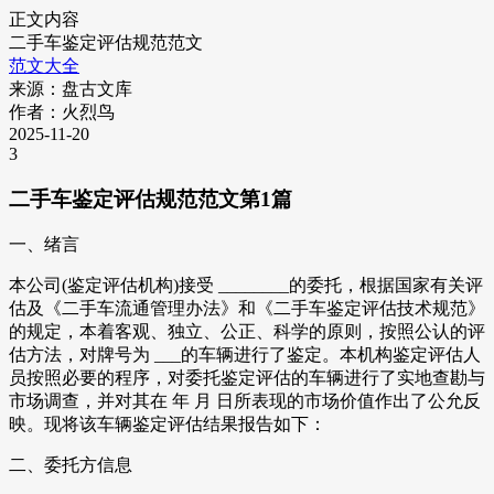
正文内容
二手车鉴定评估规范范文
范文大全
来源：盘古文库
作者：火烈鸟
2025-11-20
3
二手车鉴定评估规范范文第1篇
一、绪言
本公司(鉴定评估机构)接受 ________的委托，根据国家有关评
估及《二手车流通管理办法》和《二手车鉴定评估技术规范》
的规定，本着客观、独立、公正、科学的原则，按照公认的评
估方法，对牌号为 ___的车辆进行了鉴定。本机构鉴定评估人
员按照必要的程序，对委托鉴定评估的车辆进行了实地查勘与
市场调查，并对其在 年 月 日所表现的市场价值作出了公允反
映。现将该车辆鉴定评估结果报告如下：
二、委托方信息