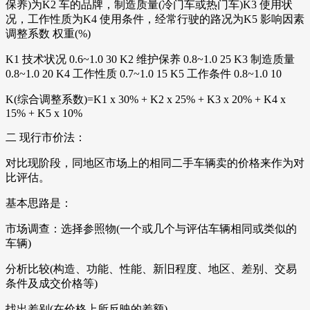
保养)为K2 车的品牌，制造质量(冷门车或热门车)K3 使用状
况，工作性质为K4 使用条件，经常行驶的路况为K5 影响因素
调整系数 权重(%)
K1 技术状况 0.6~1.0 30 K2 维护保养 0.8~1.0 25 K3 制造质量
0.8~1.0 20 K4 工作性质 0.7~1.0 15 K5 工作条件 0.8~1.0 10
K(综合调整系数)=K1 x 30% + K2 x 25% + K3 x 20% + K4 x
15% + K5 x 10%
二 现行市价法：
对比现阶段，同地区市场上的相同二手车辆卖的价格来作为对
比评估。
基本思路是：
市场调查：选择参照物(一个或几个与评估车辆相同或类似的
车辆)
分析比较(构造、功能、性能、新旧程度、地区、差别、交易
条件及成交价格等)
找出差别(在价格上所反映的差额)