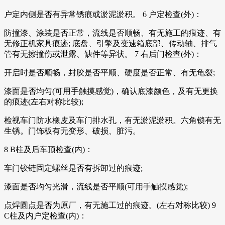
户定内侧是否有异常锈痕或淤泥淤积。 6 户定检查(外)：
防撞漆、涂装是否正常，流线是否顺畅、有无施工的痕迹、有
无修正机家具痕迹; 底盘、引擎及变速箱底部、传动轴、排气
管有无擦撞伤或泄露、缺件等异状。 7 右后门检查(外)：
开启时是否顺畅，封胶是否平顺、硬度是否正常、有无龟裂;
漆面是否均匀(可用手触摸感觉)，确认底漆颜色，及有无更换
的痕迹(左右对称比较);
检视车门防水橡皮及车门排水孔，有无淤泥淤积。六角锁有无
生锈。门饰板有无变形、破损、脏污。
8 B柱及后车顶检查(内)：
车门铰链固定螺丝是否有拆卸过的痕迹;
漆面是否均匀光滑，流线是否平顺(可用手触摸感觉);
点焊圆点是否为原厂，有无施工过的痕迹。(左右对称比较) 9
C柱及内户定检查(内)：