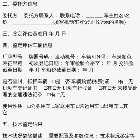
二、委托方信息
委托方： 委托方联系人： 联系电话： ___ ___ 车主姓名/名
称：________________(填写机动车登记证书所示的名称)
三、鉴定评估基准日 年 月 日
四、鉴定评估车辆信息
厂牌型号： 牌照号码： 发动机号： 车辆VIN码： 车身颜色：
表征里程： 初次登记日期： 年审检验合格至： 年 月 交强险
截至日期： 年 月 车船税截至日期： 年 月
是否查封、抵押车辆：□是 □否 车辆购置税(费)证： □有 □无
机动车登记证书： □有 □无 机动车行驶证： □有 □无 未接受处
理的交通违法记录：□有 □无
使用性质：□公务用车 □家庭用车 □营运用车 □出租车 □其
它：
五、技术鉴定结果
技术状况缺陷描述： 重要配置及参数信息： 技术状况鉴定等