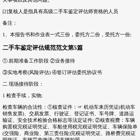
[2]复核人是指具有高级二手车鉴定评估师资格的人员
备注：
1、本报告书和作业表一式三份，委托方二份，受托方一份;
二手车鉴定评估规范范文第5篇
①.前期准备工作阶段 ②业务接待
③实地考察(风险评估) ④签订评估委托协议书
二 现场接待阶段：
1 检查手续，实物;
检查车辆的合法性：①核查证件：☞ 机动车来历凭证(机动车
销售发票)、交易发票、行驶证、登记证书、车号牌、道路运
输证、安全技术检验合格标志等法定证件; ②核查税费：车辆
购置税完税证明凭证、车船使用税完税证明凭证、车辆保险单
(交强险、商业险、第三责任险)完税证明凭证、路桥费完税证
明凭证、车辆罚单缴清; ③车辆拍照。