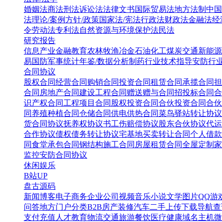
婚姻法
商法
刑法
诉讼法
法律文书
国际贸易法
地方法制
中国
法
理论/案例
方针/政策
国家法/宪法
行政法
财政法
金融法
经
令
劳动法
专利法
自然资源与环境保护法
民法
研究报告
信息产业
金融教育
农林牧渔
冶金
石油化工
煤炭
交通
新能源
易
国防军事
统计年鉴/数据分析
制药行业
技术指导
安防行
合同协议
股权合同
经营合同
购销合同
投资合同
租赁合同
承揽合同
担
合同
房地产合同
建设工程合同
赠送赠与合同
招投标合同
合
识产权合同
工程项目合同
股权投资合同
合伙投资合同
合伙
同
养殖种植合同
仓储合同
供电供热合同
菜鸟驿站转让协议
货合同协议
抚养权协议书
工伤赔偿协议
股东合伙协议
代运
合作协议
债权债务转让协议
宅基地买卖转让合同
个人借款
同
食堂承包合同
钢结构施工合同
房屋租赁合同
全屋定制家
监控安防合同协议
休闲娱乐
B站UP
盘古源码
新闻博客
电子商务
企业公司
视频音乐
小说文学
图片QQ
游
问答
地方门户
分类B2B
房产装修
汽车二手
上传下载
导航查
支付充值
人才教育
物流交通
旅游餐饮
医疗健康
域名主机
微