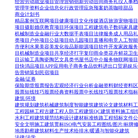
经营
劳动就业
项目管理
营销创新
劳动合同
商务礼仪
人事档
管理学资料
企业信息化
行政管理
应急预案
奶茶咖啡甜品
商业计划书
精品案例
互联网项目
健康项目
文化传媒
酒店旅游
宠物项目
项目
摄影婚庆
教育项目
环保项目
工程建筑
电子数码
家具建
机械制造业
金融行业
大数据
手表项目
法律服务
成人用品
礼
类项目
户外项目
公益项目
幼儿园项目
直播和电竞
人工智能
市便利水果
美容美发化妆品
新能源项目
软件开发
家政服务
目
机械制造业项目
共享经济
打字复印
雨伞类
花卉鲜花
卫生
目
运输工具
陶瓷陶艺
文具类
书屋书店
中介服务
物联网项目
目
快消品项目
APP应用
电子商务
食品饮料
进出口贸易
娱乐
告营销策划
民宿项目
金融/证券
保险
期货
股票报告
宏观经济
行业分析
金融资料
财经资料
区
股票短线技巧
股票经典资料
股票中长线技巧
股票技术指标
建筑/环境
建筑规划
建筑机械
建筑制度
智能建筑
建筑论文
建筑材料
工
工程
园林工程
古建工程
人防工程
建筑QC
建筑资料
施工组
水利工程
建筑规范
结构设计
建材标准
铁路工程
招标文件
公
安全文明施工
建筑贯标ISO
电气安装工程
图纸/图片/标牌
地质勘察
建筑材料生产技术
给排水/暖通与智能化建筑
法律/法学