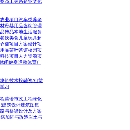
案
员工关系
企业文化
农业项目
汽车类
养老
材
母婴用品
咨询管理
品饰品
本地生活
服务
餐饮美食
儿童玩具
超
仓储项目
方案设计项
用品
茶叶茶馆
校园项
科技项目
人力资源项
休闲
健身运动体育
广
块链技术
投融资/租赁
学习
程英语
市政工程
绿化
织
建筑设计
建筑图集
路与桥梁
设计及方案
修缮加固与改造
岩土与