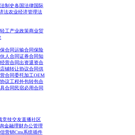
法制史
各国法律
国际
济法
农业经济管理法
轻工
产业政策
商业贸
业
保合同
运输合同
保险
伙人合同
证券合同
知
经营合同
出资退资合
店铺转让协议合同
供
营合同
委托加工OEM
协议
工程外包转包合
具合同
民宿必用合同
戏竞技
交友直播
社区
询
金融理财
办公管理
信营销
Cms系统
插件