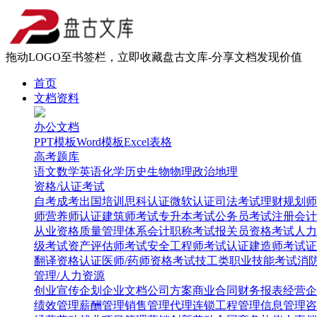
拖动LOGO至书签栏，立即收藏盘古文库-分享文档发现价值
首页
文档资料
办公文档
PPT模板
Word模板
Excel表格
高考题库
语文
数学
英语
化学
历史
生物
物理
政治
地理
资格/认证考试
自考
成考
出国培训
思科认证
微软认证
司法考试
理财规划师
师
营养师认证
建筑师考试
专升本考试
公务员考试
注册会计
从业资格
质量管理体系
会计职称考试
报关员资格考试
人力
级考试
资产评估师考试
安全工程师考试
认证建造师考试
证
翻译资格认证
医师/药师资格考试
技工类职业技能考试
消
管理/人力资源
创业
宣传企划
企业文档
公司方案
商业合同
财务报表
经营企
绩效管理
薪酬管理
销售管理
代理连锁
工程管理
信息管理
咨