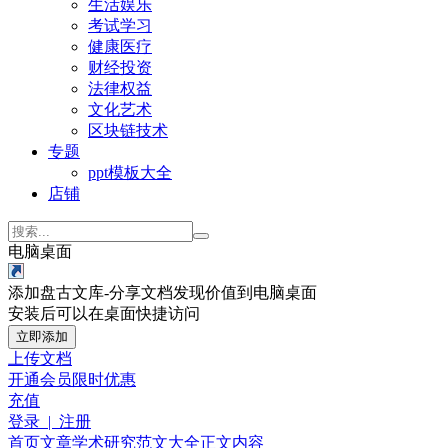
生活娱乐
考试学习
健康医疗
财经投资
法律权益
文化艺术
区块链技术
专题
ppt模板大全
店铺
电脑桌面
添加盘古文库-分享文档发现价值到电脑桌面
安装后可以在桌面快捷访问
立即添加
上传文档
开通会员
限时优惠
充值
登录 | 注册
首页
文章
学术研究
范文大全
正文内容