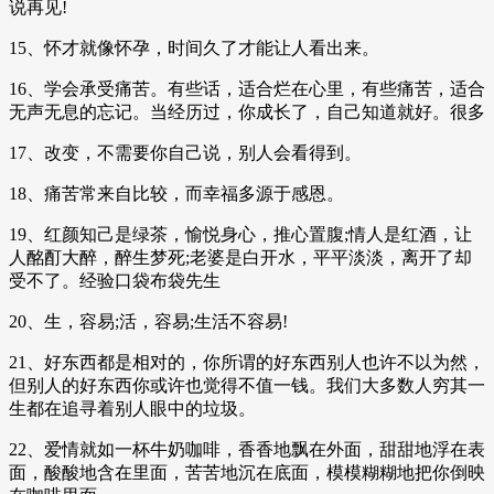
说再见!
15、怀才就像怀孕，时间久了才能让人看出来。
16、学会承受痛苦。有些话，适合烂在心里，有些痛苦，适合
无声无息的忘记。当经历过，你成长了，自己知道就好。很多
17、改变，不需要你自己说，别人会看得到。
18、痛苦常来自比较，而幸福多源于感恩。
19、红颜知己是绿茶，愉悦身心，推心置腹;情人是红酒，让
人酩酊大醉，醉生梦死;老婆是白开水，平平淡淡，离开了却
受不了。经验口袋布袋先生
20、生，容易;活，容易;生活不容易!
21、好东西都是相对的，你所谓的好东西别人也许不以为然，
但别人的好东西你或许也觉得不值一钱。我们大多数人穷其一
生都在追寻着别人眼中的垃圾。
22、爱情就如一杯牛奶咖啡，香香地飘在外面，甜甜地浮在表
面，酸酸地含在里面，苦苦地沉在底面，模模糊糊地把你倒映