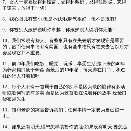
7、女人一定要经得起谎言，受得起敷衍，忍得住欺骗，忘得
了诺言，放得下一切!
8、我心眼儿有些小,但是不缺;我脾气很好，但不是没有!
9、你被别人嫉妒说明你卓越，你嫉妒别人说明你无能!
10、我们常说有些人、有些事只有在失去后才发现它是重要
的，然而任何事情都有两面，也有些事物只有在失去它以后才
会发现它并不重要。
11、前20年我们吃饭，睡觉，玩乐，享受生活;接下来的40年
为养家糊口疲于奔命;而最后的10年呢，每天蹲在门口，和过
往的行人打着招呼
12、每个人都有一首属于自己的歌,不是因为歌的旋律有多动
听或歌词写的有多美,而是因为这首歌在说着你的故事!经验口
袋布袋先生
13、猫和老虎的寓言告诉我们，任何事情一定要为自己留一
手。
14、如果还有明天,理想怎样装扮你的脸;如果没有明天,要怎么