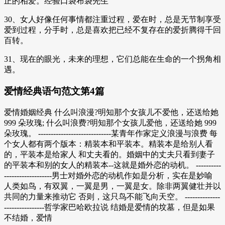
正的相爱。经验口袋布袋先生
30、女人好像任何事情都注重过程，爱在时，总是无节制享受
爱到过程，分手时，总是喜欢把已经不复存在的爱折腾得千回
百转。
31、现在的眼光，未来的理想，它们总能在生命的一个拐角相
遇。
爱情经典语句范文第4篇
爱情婚姻经典 什么叫浪漫?明知那个女孩儿不爱他，还送给她
999 朵玫瑰; 什么叫浪费?明知那个女孩儿爱他，还送给她 999
朵玫瑰。 -----------------------------某青年作家定义浪漫与浪费 每
个女人都有两个版本：精装本和平装本。精装本是给别人看
的，平装本是给家人 和丈夫看的。婚姻中的丈夫只看到妻子
的平装本和别的女人的精装本--这就是婚外恋的动机。 ----------
-------------------男士对婚外恋的动机作如是分析，实在是妙喻
人类如鸟，有双翼，一翼是男，一翼是女。除非两翼健壮并以
共同的力量来推动它 否则，这只鸟不能飞向天空。 --------------
----------------哲学家巴哈欧拉说 结婚是爱情的坟墓，但是如果
不结婚，爱情