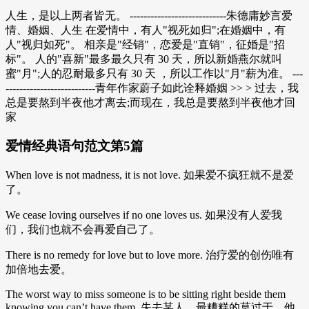
人生，是以上两者皆无。 ----------------------------朱德庸妙言爱
情、婚姻、人生 在爱情中，有人"视死如归";在婚姻中，有
人"视归如死"。 相亲是"经销"，恋爱是"直销"，征婚是"招
标"。 人的"喜新"最多最久只有 30 天，所以新婚燕尔就叫
蜜"月";人的忍耐最多只有 30 天 ，所以工作以"月"薪为准。 ---
--------------------------青年作家蔚子如此诠释婚姻 >> > 过去，我
总是要熬到半夜他才离去;而现在，我总是要熬到半夜他才回
家
爱情经典语句范文第5篇
When love is not madness, it is not love. 如果爱不疯狂就不是爱
了。
We cease loving ourselves if no one loves us. 如果没有人爱我
们，我们也就不会再爱自己了。
There is no remedy for love but to love more. 治疗爱的创伤唯有
加倍地去爱。
The worst way to miss someone is to be sitting right beside them
knowing you can’t have them. 失去某人，最糟糕的莫过于，他