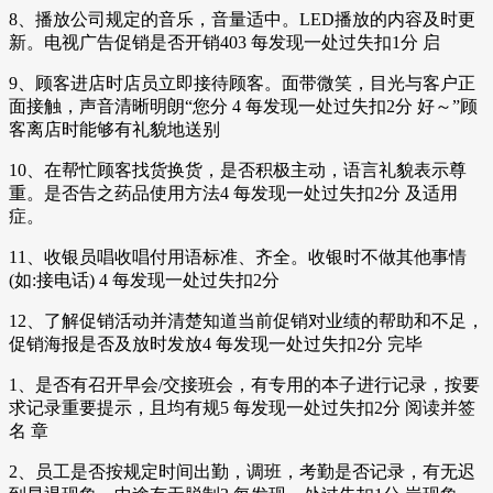
8、播放公司规定的音乐，音量适中。LED播放的内容及时更
新。电视广告促销是否开销403 每发现一处过失扣1分 启
9、顾客进店时店员立即接待顾客。面带微笑，目光与客户正
面接触，声音清晰明朗“您分 4 每发现一处过失扣2分 好～”顾
客离店时能够有礼貌地送别
10、在帮忙顾客找货换货，是否积极主动，语言礼貌表示尊
重。是否告之药品使用方法4 每发现一处过失扣2分 及适用
症。
11、收银员唱收唱付用语标准、齐全。收银时不做其他事情
(如:接电话) 4 每发现一处过失扣2分
12、了解促销活动并清楚知道当前促销对业绩的帮助和不足，
促销海报是否及放时发放4 每发现一处过失扣2分 完毕
1、是否有召开早会/交接班会，有专用的本子进行记录，按要
求记录重要提示，且均有规5 每发现一处过失扣2分 阅读并签
名 章
2、员工是否按规定时间出勤，调班，考勤是否记录，有无迟