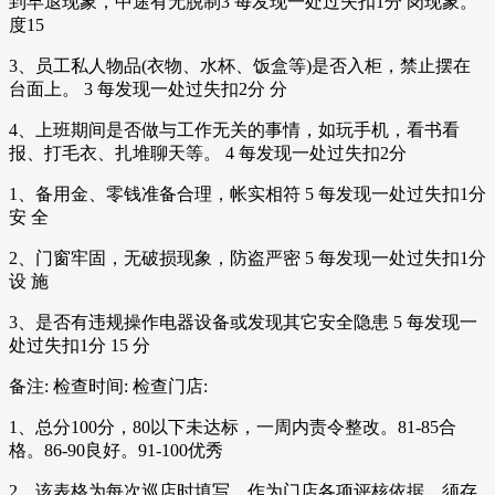
到早退现象，中途有无脱制3 每发现一处过失扣1分 岗现象。
度15
3、员工私人物品(衣物、水杯、饭盒等)是否入柜，禁止摆在
台面上。 3 每发现一处过失扣2分 分
4、上班期间是否做与工作无关的事情，如玩手机，看书看
报、打毛衣、扎堆聊天等。 4 每发现一处过失扣2分
1、备用金、零钱准备合理，帐实相符 5 每发现一处过失扣1分
安 全
2、门窗牢固，无破损现象，防盗严密 5 每发现一处过失扣1分
设 施
3、是否有违规操作电器设备或发现其它安全隐患 5 每发现一
处过失扣1分 15 分
备注: 检查时间: 检查门店:
1、总分100分，80以下未达标，一周内责令整改。81-85合
格。86-90良好。91-100优秀
2、该表格为每次巡店时填写，作为门店各项评核依据，须存