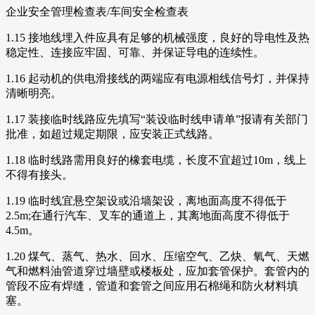
企业安全管理检查表/车间安全检查表
1.15 接地线埋入件应具有足够的机械强度，良好的导电性及热
稳定性、连接应牢固、可靠、并保证导电的连续性。
1.16 起动机的供电滑接线的两端应有电源相线信号灯，并保持
清晰明亮。
1.17 装接临时线路应先填写“装设临时线申请单”报请有关部门
批准，如超过规定期限，应安装正式线路。
1.18 临时线路需用良好的橡套电缆，长度不宜超过10m，线上
不得有接头。
1.19 临时线宜悬空架设或沿墙架设，离地面高度不得低于
2.5m;在通行汽车、叉车的通道上，其离地面高度不得低于
4.5m。
1.20 煤气、蒸气、热水、回水、压缩空气、乙炔、氧气、天燃
气和燃料油管道穿过墙壁或楼板处，应加套管保护。套管内的
管段不应有焊缝，管道和套管之间应用石棉绳和防火材料填
塞。