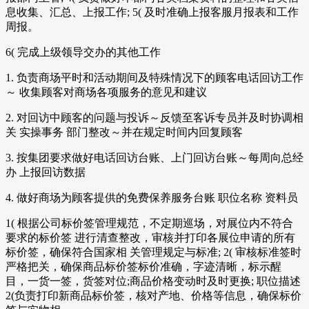
息收集、汇总、上报工作; 5( 及时准确上报客服月报表和工作
周报。
6( 完成上级领导交办的其他工作
1. 负责商场平时和活动期间及特殊情况下的顾客电话回访工作
～ 收集顾客对商场各项服务的意见和建议
2. 对回访中顾客的问题与投诉～反馈至客诉专员并及时协调相
关 实操事务 部门整改～并在规定时间内回复顾客
3. 按集团要求做好电话回访台账、上门回访台账～每周向总经
办 上报回访数据
4. 做好商场为顾客提供的免费保养服务台账 职位名称 资料员
1( 根据公司标价签管理规范，不定期巡场，对展位内不符合
要求的标价签 进行清查整改，审核并打印各展位申请的所有
标价签，确保符合国家相 关管理规定与标准; 2( 审核标准签时
严格把关，确保商品标价签标价准确，字迹清晰，标示醒
目，一货一签，货签对位;商品价格变动时及时更换; 职位描述
2(负责打印新商品标价签，核对产地、价格等信息，确保标价