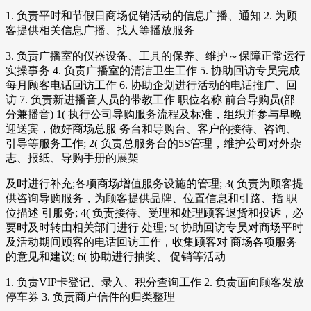
1. 负责平时和节假日商场促销活动的信息广播、通知 2. 为顾
客提供相关信息广播、找人等播放服务
3. 负责广播室的仪器设备、工具的保养、维护～保障正常运行
实操事务 4. 负责广播室的清洁卫生工作 5. 协助回访专员完成
每月顾客电话回访工作 6. 协助企划进行活动的电话推广、回
访 7. 负责新进播音人员的带教工作 职位名称 前台导购员(部
分兼播音) 1( 执行公司导购服务流程及标准，组织并参与早晚
迎送宾，做好商场总服 务台和导购台、客户的接待、咨询、
引导等服务工作; 2( 负责总服务台的5S管理，维护公司对外杂
志、报纸、导购手册的展架
及时进行补充;各项商场增值服务设施的管理; 3( 负责为顾客提
供咨询导购服务，为顾客提供品牌、位置信息和引路、指 职
位描述 引服务; 4( 负责接待、受理和处理顾客退货和投诉，必
要时及时转由相关部门进行 处理; 5( 协助回访专员对商场平时
及活动期间顾客的电话回访工作，收集顾客对 商场各项服务
的意见和建议; 6( 协助进行抽奖、 促销等活动
1. 负责VIP卡登记、录入、积分查询工作 2. 负责面向顾客发放
停车券 3. 负责商户信件的归类整理