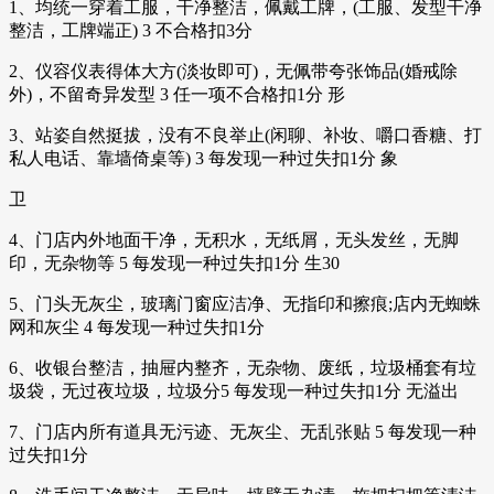
1、均统一穿着工服，干净整洁，佩戴工牌，(工服、发型干净
整洁，工牌端正) 3 不合格扣3分
2、仪容仪表得体大方(淡妆即可)，无佩带夸张饰品(婚戒除
外)，不留奇异发型 3 任一项不合格扣1分 形
3、站姿自然挺拔，没有不良举止(闲聊、补妆、嚼口香糖、打
私人电话、靠墙倚桌等) 3 每发现一种过失扣1分 象
卫
4、门店内外地面干净，无积水，无纸屑，无头发丝，无脚
印，无杂物等 5 每发现一种过失扣1分 生30
5、门头无灰尘，玻璃门窗应洁净、无指印和擦痕;店内无蜘蛛
网和灰尘 4 每发现一种过失扣1分
6、收银台整洁，抽屉内整齐，无杂物、废纸，垃圾桶套有垃
圾袋，无过夜垃圾，垃圾分5 每发现一种过失扣1分 无溢出
7、门店内所有道具无污迹、无灰尘、无乱张贴 5 每发现一种
过失扣1分