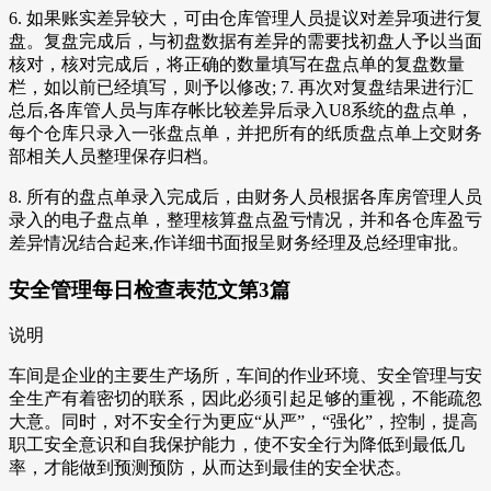
6. 如果账实差异较大，可由仓库管理人员提议对差异项进行复
盘。复盘完成后，与初盘数据有差异的需要找初盘人予以当面
核对，核对完成后，将正确的数量填写在盘点单的复盘数量
栏，如以前已经填写，则予以修改; 7. 再次对复盘结果进行汇
总后,各库管人员与库存帐比较差异后录入U8系统的盘点单，
每个仓库只录入一张盘点单，并把所有的纸质盘点单上交财务
部相关人员整理保存归档。
8. 所有的盘点单录入完成后，由财务人员根据各库房管理人员
录入的电子盘点单，整理核算盘点盈亏情况，并和各仓库盈亏
差异情况结合起来,作详细书面报呈财务经理及总经理审批。
安全管理每日检查表范文第3篇
说明
车间是企业的主要生产场所，车间的作业环境、安全管理与安
全生产有着密切的联系，因此必须引起足够的重视，不能疏忽
大意。同时，对不安全行为更应“从严”，“强化”，控制，提高
职工安全意识和自我保护能力，使不安全行为降低到最低几
率，才能做到预测预防，从而达到最佳的安全状态。