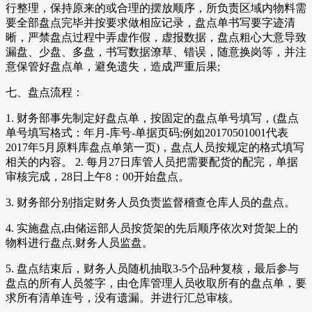
行整理，保持原来的或合理的摆放顺序，所负责区域内物料需
要全部盘点完毕并按要求做相应记录，盘点单书写要字迹清
晰，严禁盘点过程中弄虚作假，虚报数据，盘点粗心大意导致
漏盘、少盘、多盘，书写数据潦草、错误，随意换岗等，并注
意保管好盘点单，避免遗失，造成严重后果;
七、盘点流程：
1. 财务部事先制定好盘点单，按固定的盘点单号填写，(盘点
单号填写格式：年月-库号-单据页码;例如20170501001代表
2017年5月原料库盘点单第一页)，盘点人员按规定的格式填写
相关的内容。 2. 每月27日库管人员把需要配货的配完，单据
审核完成，28日上午8：00开始盘点。
3. 财务部分别指定财务人员负责监督稽查仓库人员的盘点。
4. 实施盘点,由储运部人员按货架的先后顺序依次对货架上的
物料进行盘点,财务人员监盘。
5. 盘点结束后，财务人员随机抽取3-5个品种复核，最后参与
盘点的所有人员签字，由仓库管理人员收取所有的盘点单，要
求所有清单连号，没有遗漏。并进行汇总审核。