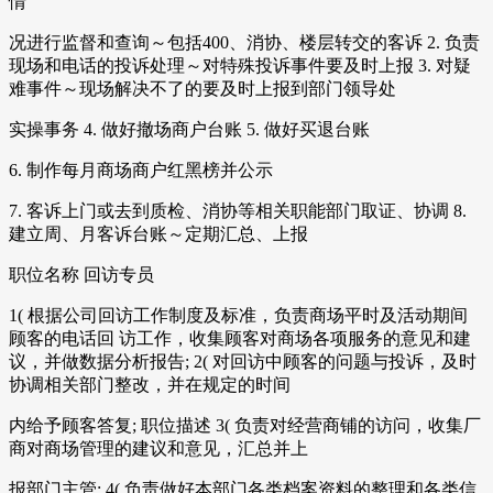
情
况进行监督和查询～包括400、消协、楼层转交的客诉 2. 负责
现场和电话的投诉处理～对特殊投诉事件要及时上报 3. 对疑
难事件～现场解决不了的要及时上报到部门领导处
实操事务 4. 做好撤场商户台账 5. 做好买退台账
6. 制作每月商场商户红黑榜并公示
7. 客诉上门或去到质检、消协等相关职能部门取证、协调 8.
建立周、月客诉台账～定期汇总、上报
职位名称 回访专员
1( 根据公司回访工作制度及标准，负责商场平时及活动期间
顾客的电话回 访工作，收集顾客对商场各项服务的意见和建
议，并做数据分析报告; 2( 对回访中顾客的问题与投诉，及时
协调相关部门整改，并在规定的时间
内给予顾客答复; 职位描述 3( 负责对经营商铺的访问，收集厂
商对商场管理的建议和意见，汇总并上
报部门主管; 4( 负责做好本部门各类档案资料的整理和各类信