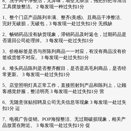
8、洗手间干净整洁，无异味，墙壁无杂渍，拖把扫把等清洁
工具摆放整洁。 2 每发现一种过失扣1分
1、整个门店产品陈列丰满、整齐(美感)、且商品干净整洁、
完好无破损，无破包，3 每发现一处过失扣1分 无残缺
2、畅销药品没有缺货现象，滞销药品及时返仓，过期药品是
否退回公司处理掉。 3 每发现一处过失扣1分
3、价格标签是否与所陈列商品一一对应，有没有商品没有价
签或货签不对应。 3 每发现一处过失扣1分
4、堆头药品陈列是否整齐醒目，是否是高毛利商品，是否经
常更新。 3 每发现一处过失扣1分
5、店堂照明灯具正常工作，直接照射到产品和陈列上，让顾
客感觉舒服，整洁明亮 3 每发现一处过失扣1分 营
6、无随意张贴招聘及公司无关信息等现象 3 每发现一处过失
扣1分 运
7、电视广告促销。POP海报整洁、无过期破损现象，相关产
品放置在附近。 3 每发现一处过失扣1分 促