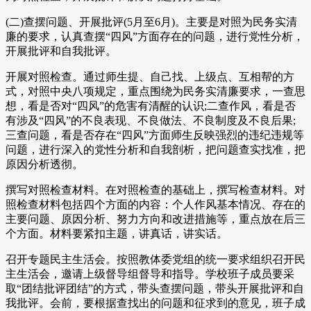
(二)查摆问题、开展批评(5月至6月)。主要是对照为民务实清
廉的要求，认真查摆“四风”方面存在的问题，进行党性分析，
开展批评和自我批评。
开展对照检查。通过师生提、自己找、上级点、互相帮的方
式，对照中央八项规定，重点围绕为民务实清廉要求，一查思
想，看是否对“四风”的危害有清醒的认识;二查作风，看是否
有涉及“四风”的不良表现、不良做法、不良制度及不良后果;
三查问题，看是否存在“四风”方面师生反映强烈的违纪违规等
问题，进行深入的党性分析和自我剖析，把问题查实找准，把
原因分析透彻。
撰写对照检查材料。在对照检查的基础上，撰写检查材料。对
照检查材料包括四个方面的内容：个人作风基本情况、存在的
主要问题、原因分析、努力方向和改进措施等，重点放在后三
个方面。材料要紧扣主题，讲真话，讲实话。
召开专题民主生活会。按照教体委党组的统一要求组织召开民
主生活会，邀请上级督导组督导和指导。学校班子成员要采
取“团结批评团结”的方式，带头查摆问题，带头开展批评和自
我批评。会前，要根据查找出的问题和征求到的意见，班子成