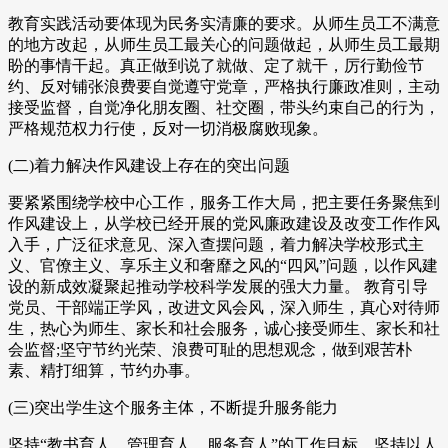
教育实践活动要体现为民务实清廉的要求。从师生员工不满意
的地方改起，从师生员工最关心的问题做起，从师生员工最期
盼的事情干起。真正做到说了就做、定了就干，厉行勤俭节
约、反对铺张浪费要自觉遵守党章，严格执行廉政准则，主动
接受监督，自觉净化朋友圈、社交圈，带头约束自己的行为，
严格规范权力行使，反对一切消极腐败现象。
(二)着力解决作风建设上存在的突出问题
要紧紧围绕学校中心工作，服务工作大局，把主要任务聚焦到
作风建设上，从学校已经开展的党风廉政建设及改变工作作风
入手，广泛征求意见、深入查摆问题，着力解决学校形式主
义、官僚主义、享乐主义和奢靡之风的“四风”问题，以作风建
设的新成效凝聚起推动学校科学发展的强大力量。 教育引导
党员、干部端正学风，改进文风会风，深入师生，真心对待师
生，热心为师生、家长和社会服务，诚心接受师生、家长和社
会监督;坚守节约光荣、浪费可耻的思想观念，做到艰苦朴
素、精打细算，节约办事。
(三)突出学生这个服务主体，不断提升服务能力
坚持“教书育人、管理育人、服务育人”的工作目标，坚持以人