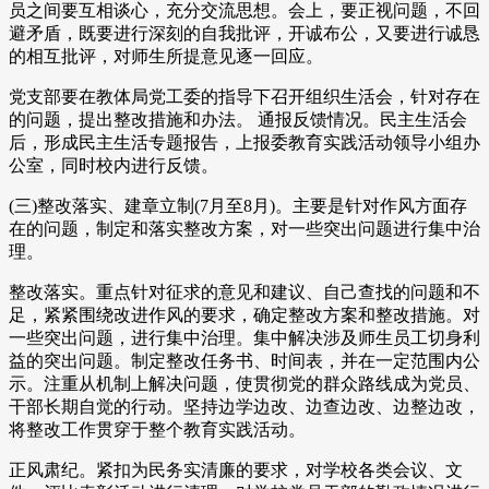
员之间要互相谈心，充分交流思想。会上，要正视问题，不回
避矛盾，既要进行深刻的自我批评，开诚布公，又要进行诚恳
的相互批评，对师生所提意见逐一回应。
党支部要在教体局党工委的指导下召开组织生活会，针对存在
的问题，提出整改措施和办法。 通报反馈情况。民主生活会
后，形成民主生活专题报告，上报委教育实践活动领导小组办
公室，同时校内进行反馈。
(三)整改落实、建章立制(7月至8月)。主要是针对作风方面存
在的问题，制定和落实整改方案，对一些突出问题进行集中治
理。
整改落实。重点针对征求的意见和建议、自己查找的问题和不
足，紧紧围绕改进作风的要求，确定整改方案和整改措施。对
一些突出问题，进行集中治理。集中解决涉及师生员工切身利
益的突出问题。制定整改任务书、时间表，并在一定范围内公
示。注重从机制上解决问题，使贯彻党的群众路线成为党员、
干部长期自觉的行动。坚持边学边改、边查边改、边整边改，
将整改工作贯穿于整个教育实践活动。
正风肃纪。紧扣为民务实清廉的要求，对学校各类会议、文