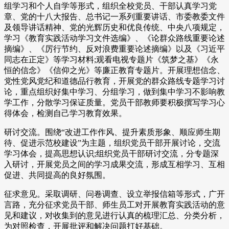
组学习和个人自学等形式，组织全校党员、干部认真学习党
章、党的十八大报告、总书记一系列重要讲话、市委教委文件
及领导讲话精神、党的光辉历史和优良传统、中央八项规定，
学习《教育实践活动学习文件选编》、《论群众路线重要论述
摘编》、《厉行节约、反对浪费重要论述摘编》以及《习近平
同志在正定》等学习材料;观看电视专题片《筑梦之基》《永
恒的信念》《信仰之光》等廉正教育专题片。开展理想信念、
党性党风党纪和道德品行教育，开展党的群众路线专题学习讨
论，重点组织好集中学习、分组学习，做到集中学习不影响教
学工作，分散学习保证质量。党员干部教师要积极撰写学习心
得体会，检测自己学习教育效果。
研讨交流。围绕“改进工作作风、提升素质形象、顺应师生期
待、促进示范校建设”为主题，组织党员干部开展讨论，交流
学习体会，提高思想认识;组织党员干部研讨交流，分专题深
入研讨，开展党员之间的学习成果交流，形成互相学习、互相
促进、共同提高的良好氛围。
征求意见。采取调研、问卷调查、设立举报信箱等形式，广开
言路，充分征求党员干部、师生员工对开展教育实践活动的意
见和建议，对收集到的意见进行认真的梳理汇总、分类分析，
为对照检查，开展批评和解决问题打好基础。