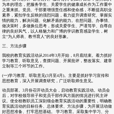
为本的理念，把服务学生、关爱学生的健康成长作为工作重中
之重来抓。党员、干部要增强责任感和使命感，不断提高职业
素养，紧扣学生反映的强烈问题，着力提升调查研究、掌握实
情的能力，解决问题、化解矛盾的能力。在想问题、办事情、
做决策时，多做换位思考，形成关爱学生、严谨笃学、自尊自
律的良好风气，以人格魅力和广博的学识教育感染学生，树
立“为人师表、教书育人”的良好形象。
三、方法步骤
我校的教育实践活动从2014年3月开始，8月底结束。着力抓好
学习教育、听取意见，查摆问题、开展批评，整改落实、建章
立制等三个环节的工作。
(一)学习教育、听取意见(3月至4月)。主要是抓好学习宣传和
思想教育，深入开展调查研究，广泛听取师生意见。
动员部署。3月份召开动员大会，启动教育实践活动。动员会
后，对学校领导班子和党员干部作风方面的情况进行民主评
议。使全校教职员工深刻领会教育实践活动的重要性，明确教
育实践活动的目标任务、总体要求、方法步骤，为开展活动做
好思想准备、打牢思想基础。 学习教育。采取集中学习、分