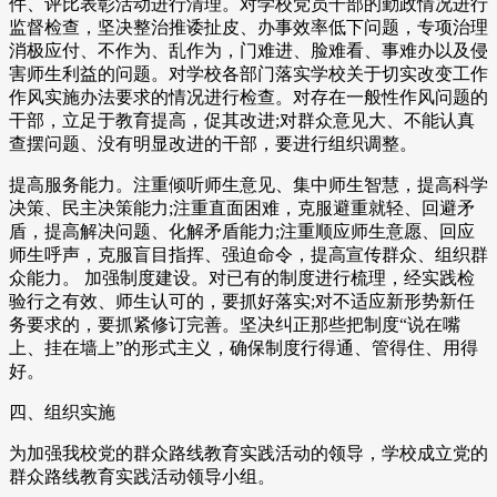
件、评比表彰活动进行清理。对学校党员干部的勤政情况进行
监督检查，坚决整治推诿扯皮、办事效率低下问题，专项治理
消极应付、不作为、乱作为，门难进、脸难看、事难办以及侵
害师生利益的问题。对学校各部门落实学校关于切实改变工作
作风实施办法要求的情况进行检查。对存在一般性作风问题的
干部，立足于教育提高，促其改进;对群众意见大、不能认真
查摆问题、没有明显改进的干部，要进行组织调整。
提高服务能力。注重倾听师生意见、集中师生智慧，提高科学
决策、民主决策能力;注重直面困难，克服避重就轻、回避矛
盾，提高解决问题、化解矛盾能力;注重顺应师生意愿、回应
师生呼声，克服盲目指挥、强迫命令，提高宣传群众、组织群
众能力。 加强制度建设。对已有的制度进行梳理，经实践检
验行之有效、师生认可的，要抓好落实;对不适应新形势新任
务要求的，要抓紧修订完善。坚决纠正那些把制度“说在嘴
上、挂在墙上”的形式主义，确保制度行得通、管得住、用得
好。
四、组织实施
为加强我校党的群众路线教育实践活动的领导，学校成立党的
群众路线教育实践活动领导小组。