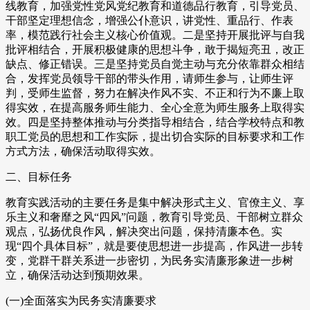
线教育，加强党性党风党纪教育和道德品行教育，引导党员、
干部坚定理想信念，增强公仆意识，讲党性、重品行、作表
率，模范践行社会主义核心价值观。二是坚持开展批评与自我
批评相结合，开展积极健康的思想斗争，敢于揭短亮丑，改正
缺点、修正错误。三是坚持党员自觉主动与充分依靠群众相结
合，发挥党员领导干部的带头作用，请师生参与，让师生评
判，受师生监督，努力在解决作风不实、不正和行为不廉上取
得实效，在提高服务师生能力、全心全意为师生服务上取得实
效。四是坚持整体推动与分类指导相结合，结合学校特点和教
职工党员的思想和工作实际，提出切合实际的目标要求和工作
方式方法，确保活动取得实效。
二、目标任务
教育实践活动的主要任务是集中解决形式主义、官僚主义、享
乐主义和奢靡之风“四风”问题，教育引导党员、干部树立群众
观点，弘扬优良作风，解决突出问题，保持清廉本色。实
现“四个具体目标”，就是要使思想进一步提高，作风进一步转
变，党群干群关系进一步密切，为民务实清廉形象进一步树
立，确保活动达到预期效果。
(一)全面落实为民务实清廉要求