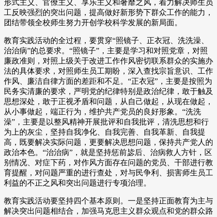
形式主义、官僚主义、享乐主义和奢靡之风，着力解决师生员
工反映强烈的突出问题，提高做好新形势下群众工作的能力，
团结带领全校师生努力开创学校科学发展的新局面。
教育实践活动的全过程，要贯穿“照镜子、正衣冠、洗洗澡、
治治病”的总要求。“照镜子”，主要是学习和对照党章，对照
廉政准则，对照上级关于改进工作作风密切联系群众的实施办
法的具体要求，对照师生员工期盼，深入查找宗旨意识、工作
作风、廉洁自律方面的差距和不足。“正衣冠”，主要是按照为
民务实清廉的要求，严明党的纪律特别是政治纪律，敢于触及
思想深处，敢于正视矛盾和问题，从自己做起，从现在做起，
从小事做起，端正行为，维护共产党员的良好形象。“洗洗
澡”，主要是以整风精神开展批评和自我批评，清洗思想和行
为上的灰尘，坚持自我净化、自我完善、自我革新、自我提
高，既要解决实际问题，更要解决思想问题，保持共产党人的
政治本色。“治治病”，就是坚持惩前毖后、治病救人方针，区
别情况、对症下药，对作风方面存在问题的党员、干部进行教
育提醒，对问题严重的进行查处，对与民争利、损害师生员工
利益的不正之风和突出问题进行专项治理。
教育实践活动要坚持四个基本原则。一是坚持正面教育为主与
解决突出问题相结合，加强马克思主义群众观点和党的群众路