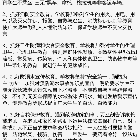
育学生不乘坐“三无”黑车、摩托、拖拉机等非客运车辆。
2、抓好消防安全教育。学校将加强对学生的用火、用电、用
气以及灭火知识、报警、自救与逃生、消防标识识别等教育，
使广大师生做到人人懂消防知识，保证学校师生不受火灾伤
害。
3、抓好卫生防病和饮食安全教育。学校将加强对学生的生理
卫生、心理卫生教育，特别是群体性发热、高致病性甲型h1n1
流感、常见病、传染病、个人和集体饮食卫生、防食物中毒等
卫生常识的教育，促进学生的健康成长。
4、抓好防溺水宣传教育。学校将坚持“安全第一，预防为
主”方针，加强对预防溺水事故知识的宣传，明确要求学生不
准无家长或老师带领私自下水游泳，不准擅自与同学结伴游
泳，不准到无安全保障的水域游泳或玩水。通过发放警示宣传
单、专题教育等形式提高广大学生的自防、自救能力。
5、抓好自我保护教育。遇到敲诈勒索的事，要立刻告诉家长
或老师，在老师和家长的帮助下运用法律武器保护自己。对同
学或别人不正当的要求学会巧妙拒绝。一人独处时要提高警
惕，防范绑架、拐骗、伤害，一旦发生，要沉着冷静，设法逃