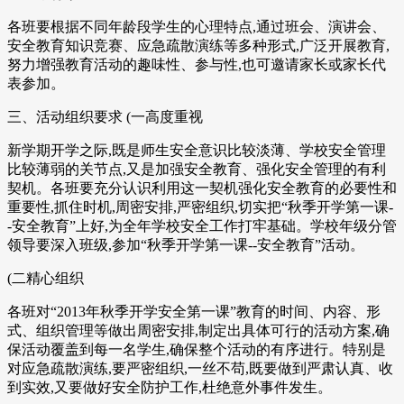
各班要根据不同年龄段学生的心理特点,通过班会、演讲会、
安全教育知识竞赛、应急疏散演练等多种形式,广泛开展教育,
努力增强教育活动的趣味性、参与性,也可邀请家长或家长代
表参加。
三、活动组织要求 (一高度重视
新学期开学之际,既是师生安全意识比较淡薄、学校安全管理
比较薄弱的关节点,又是加强安全教育、强化安全管理的有利
契机。各班要充分认识利用这一契机强化安全教育的必要性和
重要性,抓住时机,周密安排,严密组织,切实把“秋季开学第一课-
-安全教育”上好,为全年学校安全工作打牢基础。学校年级分管
领导要深入班级,参加“秋季开学第一课--安全教育”活动。
(二精心组织
各班对“2013年秋季开学安全第一课”教育的时间、内容、形
式、组织管理等做出周密安排,制定出具体可行的活动方案,确
保活动覆盖到每一名学生,确保整个活动的有序进行。特别是
对应急疏散演练,要严密组织,一丝不苟,既要做到严肃认真、收
到实效,又要做好安全防护工作,杜绝意外事件发生。