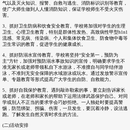
气以及灭火知识、报警、自救与逃生、消防标识识别等教育，
使广大师生做到人人懂消防知识，保证学校师生不受火灾伤
害。
3、抓好卫生防病和饮食安全教育。学校将加强对学生的生理
卫生、心理卫生教育，特别是群体性发热、高致病性甲型h1n1
流感、常见病、传染病、个人和集体饮食卫生、防食物中毒等
卫生常识的教育，促进学生的健康成长。
4、抓好防溺水宣传教育。学校将坚持“安全第一，预防为
主”方针，加强对预防溺水事故知识的宣传，明确要求学生不
准无家长或老师带领私自下水游泳，不准擅自与同学结伴游
泳，不准到无安全保障的水域游泳或玩水。通过发放警示宣传
单、专题教育等形式提高广大学生的自防、自救能力。
5、抓好自我保护教育。遇到敲诈勒索的事，要立刻告诉家长
或老师，在老师和家长的帮助下运用法律武器保护自己。对同
学或别人不正当的要求学会巧妙拒绝。一人独处时要提高警
惕，防范绑架、拐骗、伤害，一旦发生，要沉着冷静，设法逃
跑。了解发生自然灾害时求生的方法。
(二)活动安排