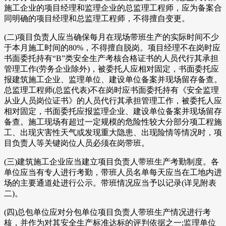
施工企业的项目经理和监理企业的总监理工程师，应为备案合
同明确的项目经理和总监理工程师，不得擅自变更。
(二)项目负责人应当确保每月在现场带班生产的实际时间不少
于本月施工时间的80%，不得擅自脱岗。项目经理不在岗时应
书面委托持有“B”类安全生产考核合格证书的人员代行其承担
管理工作(劳务企业除外)，被委托人应相对固定，书面委托应
报建筑施工企业、监理单位、建设单位备案并现场留存备查。
总监理工程师(总监代表)不在岗时应书面委托持有《安全监理
从业人员岗位证书》的人员代行其承担管理工作，被委托人应
相对固定，书面委托应报监理企业、建设单位备案并现场留存
备查。施工现场有超过一定规模的危险性较大分部分项工程施
工、出现灾害性天气或发现重大隐患、出现险情等情况时，项
目负责人等关键岗位人员必须在岗带班。
(三)建筑施工企业应当建立项目负责人带班生产考勤制度。各
单位应当有专人进行考勤，带班人员名单每天应当在工地内进
场的主要通道处进行公示。带班情况应当予以记录(详见附表
二)。
(四)总包单位应对分包单位项目负责人带班生产情况进行考
核，并作为对其安全生产标准达标的评判依据之一;监理单位