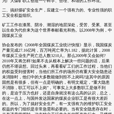
为广大煤矿职工创造一个科学、合理、和谐的工作环境。
二、搞好煤矿安全生产，应建立一个强有力的、专业性强的职
工安全权益组织。
矿工工作在漆黑、阴冷、潮湿的地层深处，受苦、受累、甚至
以生命为代价来为这个世界奉献着光和热。以2008年为例，中
国煤炭工业
协会发布的《2008年全国煤炭工业统计快报》显示，我国煤炭
产量完成27.16亿吨，百万吨死亡率为1.182，据此计算，2008
年煤炭工业生产死亡总人数3210人。那么2009年又会如何?
2010年又将怎样?如果不去从根本上解决一些问题的话，后果
仍然不堪设想。回过头来，再看看矿工们的工作过程，当他们
的权益受到侵害时，当他们所工作的场所仍有重大安全隐患还
未消除时，他们中的大多数能做到拒不上岗吗?这其中的原因
固然是有很多，但有一点是明确的，有明文规定，“重大隐患
不消除，职工可以不上岗”，可事实上大多数职工是做不到
的，是迫于压力也好，还是自身就没有这么高的认识，总之，
在这一点上，与国外发达国家的煤炭企业职工是有很大差距
的。所以，为了搞好安全生产，有一支强有力的维护职工安全
权益的专门组织是非常急需和必要的。当有安全隐患存在时，