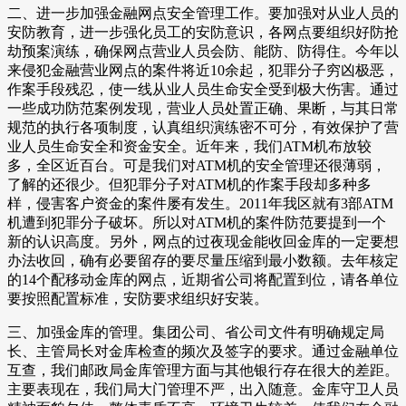
二、进一步加强金融网点安全管理工作。要加强对从业人员的
安防教育，进一步强化员工的安防意识，各网点要组织好防抢
劫预案演练，确保网点营业人员会防、能防、防得住。今年以
来侵犯金融营业网点的案件将近10余起，犯罪分子穷凶极恶，
作案手段残忍，使一线从业人员生命安全受到极大伤害。通过
一些成功防范案例发现，营业人员处置正确、果断，与其日常
规范的执行各项制度，认真组织演练密不可分，有效保护了营
业人员生命安全和资金安全。近年来，我们ATM机布放较
多，全区近百台。可是我们对ATM机的安全管理还很薄弱，
了解的还很少。但犯罪分子对ATM机的作案手段却多种多
样，侵害客户资金的案件屡有发生。2011年我区就有3部ATM
机遭到犯罪分子破坏。所以对ATM机的案件防范要提到一个
新的认识高度。另外，网点的过夜现金能收回金库的一定要想
办法收回，确有必要留存的要尽量压缩到最小数额。去年核定
的14个配移动金库的网点，近期省公司将配置到位，请各单位
要按照配置标准，安防要求组织好安装。
三、加强金库的管理。集团公司、省公司文件有明确规定局
长、主管局长对金库检查的频次及签字的要求。通过金融单位
互查，我们邮政局金库管理方面与其他银行存在很大的差距。
主要表现在，我们局大门管理不严，出入随意。金库守卫人员