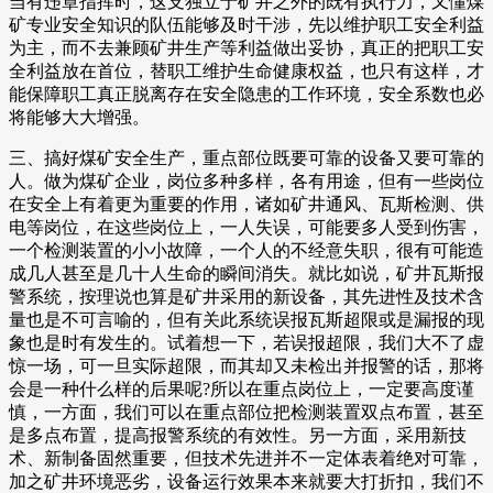
当有违章指挥时，这支独立于矿井之外的既有执行力，又懂煤
矿专业安全知识的队伍能够及时干涉，先以维护职工安全利益
为主，而不去兼顾矿井生产等利益做出妥协，真正的把职工安
全利益放在首位，替职工维护生命健康权益，也只有这样，才
能保障职工真正脱离存在安全隐患的工作环境，安全系数也必
将能够大大增强。
三、搞好煤矿安全生产，重点部位既要可靠的设备又要可靠的
人。做为煤矿企业，岗位多种多样，各有用途，但有一些岗位
在安全上有着更为重要的作用，诸如矿井通风、瓦斯检测、供
电等岗位，在这些岗位上，一人失误，可能要多人受到伤害，
一个检测装置的小小故障，一个人的不经意失职，很有可能造
成几人甚至是几十人生命的瞬间消失。就比如说，矿井瓦斯报
警系统，按理说也算是矿井采用的新设备，其先进性及技术含
量也是不可言喻的，但有关此系统误报瓦斯超限或是漏报的现
象也是时有发生的。试着想一下，若误报超限，我们大不了虚
惊一场，可一旦实际超限，而其却又未检出并报警的话，那将
会是一种什么样的后果呢?所以在重点岗位上，一定要高度谨
慎，一方面，我们可以在重点部位把检测装置双点布置，甚至
是多点布置，提高报警系统的有效性。另一方面，采用新技
术、新制备固然重要，但技术先进并不一定体表着绝对可靠，
加之矿井环境恶劣，设备运行效果本来就要大打折扣，我们不