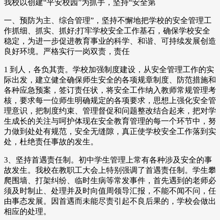
我校以创建“平安校园”为抓手，坚持“安全第
一、预防为主、综合管理”，坚持不懈地把学校的安全管理工
作抓细、抓实、抓好;打牢学校安全工作基石，确保学校安全
稳定，为进一步促进教育事业的科学、和谐、可持续发展创造
良好环境。严格实行一岗双责，责任
1 到人，各负其责。学校加强制度建设，从安全管理工作的实
际出发，建立健全确保师生安全的各项规章制度、防范措施和
各种应急预案，签订责任状，将安全工作纳入教师常规管理考
核，要求每一位师生明确规定的各项要求，思想上强化安全管
理意识，把制度约束、管理督促和问题整改结合起来，把对学
生成长的关注与呵护体现在安全教育管理的每一个环节中，努
力做到处处有规范，安全无缝隙，真正使学校安全工作落到实
处，杜绝责任事故的发生。
3、坚持首遇责任制。初中学生管理上常有各种涉及安全的事
故发生。我校在教职工大会上特别强调了首遇责任制。学生攀
爬围墙、打架纠纷、临时生病等常发事件，首先遇到的老师必
须及时制止、处理并及时向值周领导汇报，不能不闻不问，任
由事态发展。因首遇而未能尽责引起不良后果的，学校会做出
相应的处理。