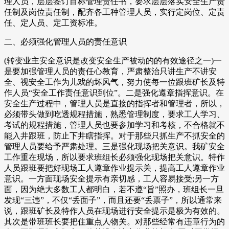
理人员，层层签订目标管理责任书，要求层层落实安全生产责
任制及岗位责任制，配齐各工种管理人员，实行定岗位、定责
任、定人员、定工资标准。
二、必须强化管理人员的责任意识
(转变业主安全意识是改变安全生产被动的的有效途径之一)一
是要加强管理人员的责任心教育，严肃整治只讲生产不讲安
全、视安全工作为儿戏的坏风气，努力使每一位跟班矿长及特
作人员“安全工作责任意识到位”。二是强化遵章指挥意识。在
安全生产过程中，管理人员是直接的指挥者和管理者，所以，
必须带头做到吃透规程措施，熟悉管理制度，要求工人学习、
考试的规程措施，管理人员也要参加学习和考核，不合格就不
能入井跟班，防止下井瞎指挥。对于那些只抓生产不抓安全的
管理人员要给予严肃处理。三是强化现场把关意识。我矿安全
工作重在现场，所以要求班组长必须强化现场把关意识。特作
人员跟班要把好现场工人遵章作业提示关，提高工人遵章作业
意识。一方面现场安全提示有亲切感，工人容易接受;另一方
面，因为绝大多数工人都明白，若不遵“旨”照办，班组长一旦
发现“三违”，不仅“丢面子”，而且还要“丢票子”，所以通常来
说，跟班矿长及特作人员在现场进行安全提示是极为有效的。
其次是带班班长要把住重点人物关。对那些经常有违章行为的