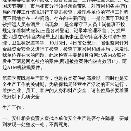
国庆节期间，市局和市分行领导亲自带队，对市局和各县(市)
局的守押工作情况进行了突击检查，发现各单位的守押工作程
度不同地存在一些问题。存在的主要问题：一是金库守卫和运
钞押运人员有酒后上岗现象;二是金库守卫人员上岗值班不按
规定穿着制式服装;三是各种登记、记录本管理不善，污损严
重;四是在守库室内墙壁上乱贴纸张;五是守库室不及时清扫整
理，卫生状况差等等。10月3日、4日省公安厅、省银监局针对
金融资金安全又进行了检查，检查了定兴局和雄县局，未发现
我单位存在大的问题。此次检查主要是9月份河北省内农联社
发生了两起网点被抢的案件(两起被抢案件均被有效阻止)，两
起ATM机被撬案件。
第四季度既是生产旺季，也是各类案件的高发期，同时也是安
全生产工作的关键期。为确保我局经营生产活动的正常进行，
维护企业、员工、客户的人身和财产安全，请各位局长要着重
做好以下几项安全
生产工作：
一、安排相关负责人查找本单位安全生产是否存在隐患，要做
到发现一处整改一处，不留死角。