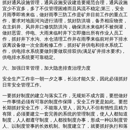
抓好通风设施管理，通风设施安设建造要规范合理，通风设施
宜少不宜多，多了不仅管理困难而且风流不稳定;第三，安全
月雨季即将来临，做好雨季三防工作是矿井目前工作的重点工
作，要求对地面河沟进行清理，筑好防洪墙，备齐相应物资，
在主斜井、风井井口修筑防洪沟，确保洪水来临时不被倒灌，
做好恶雷、停电、大雨来临时井下立即撤出所有作业人员工
作，抓好井下水沟、水仓清理工作并在雨季来临前对井下排水
设离设备做一次全面检修工作，抓好矿井供电和排水系统工
作，供电排水系统要做到要做双排双供(满足矿井排水要求)，
供电排水系统要可靠稳定。
六、加强日常管理，加大隐患排查治理力度
安全生产工作非一朝一夕之事，长治才能久安，因此必须抓好
日常安全管理工作。
一要抓好制度的建立与落实工作，无规矩不成方圆，要想做好
一件事情必须有可靠的制度作保障，安全工作更是如此。要想
长期抓好安全工作，不能靠人管人，因为人不但有惰性且精力
有限，必须要建立一套完善的系统的管理制度，使人人都知道
制度，人人都遵守制度，人都按制度办事，形成一种以制度管
人、以制度管事的长效机制。制度建立了，就要抓好执行和落