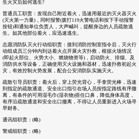
生火灾后如何逃生?
普通员工职责：发现自己附近着火，迅速用最近的灭火器灭火
(灭火第一力量)，同时报警(拨打119火警电话和按下手动报警
按钮)和通知单位负责人，大声喊叫，提醒身边的人员疏散逃
生。如其他部位着火，应迅速逃生。
志愿消防队灭火行动组职责：接到消防控制室指令后，灭火行
动组成员三分钟内到达着火点开展火灾扑救，根据火场情况
(即起火部位、火势大小、燃烧物资等)，启动防火、排烟、及
消防供水等设备，正确使用灭火设施和器材，迅速扑救初起火
灾，有效控制火势发展，配合公安消防队实施灭火。
疏散引导员职责：着火后，穿上荧光背心，手拿荧光棒，迅速
到指定的疏散通道、安全出口指引在场人员按指定路线有序撤
离，有条件的可用湿毛巾(湿衣物)捂住口鼻，降低身体高度，
有序沿疏散通道和安全出口撤离，不得让人员重新进入火场寻
早财务。
通讯组职责：(略)
警戒组职责：(略)