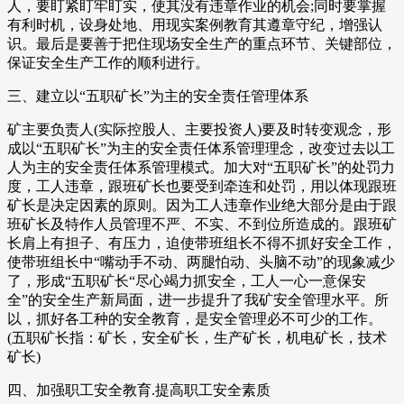
人，要盯紧盯牢盯实，使其没有违章作业的机会;同时要掌握
有利时机，设身处地、用现实案例教育其遵章守纪，增强认
识。最后是要善于把住现场安全生产的重点环节、关键部位，
保证安全生产工作的顺利进行。
三、建立以“五职矿长”为主的安全责任管理体系
矿主要负责人(实际控股人、主要投资人)要及时转变观念，形
成以“五职矿长”为主的安全责任体系管理理念，改变过去以工
人为主的安全责任体系管理模式。加大对“五职矿长”的处罚力
度，工人违章，跟班矿长也要受到牵连和处罚，用以体现跟班
矿长是决定因素的原则。因为工人违章作业绝大部分是由于跟
班矿长及特作人员管理不严、不实、不到位所造成的。跟班矿
长肩上有担子、有压力，迫使带班组长不得不抓好安全工作，
使带班组长中“嘴动手不动、两腿怕动、头脑不动”的现象减少
了，形成“五职矿长“尽心竭力抓安全，工人一心一意保安
全”的安全生产新局面，进一步提升了我矿安全管理水平。所
以，抓好各工种的安全教育，是安全管理必不可少的工作。
(五职矿长指：矿长，安全矿长，生产矿长，机电矿长，技术
矿长)
四、加强职工安全教育.提高职工安全素质