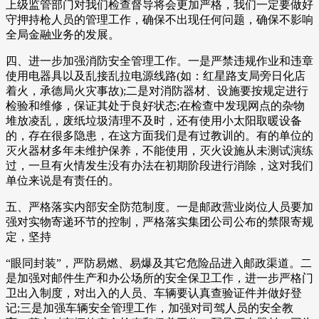
上级监管部门对我们检查督导将会更加严格，我们一定要做好
守押持枪人员的管理工作，确保不出现任何问题，确保不影响
全局金融业务的发展。
四、进一步加强消防安全管理工作。一是严禁违规作业和违章
使用电器具以及乱接乱拉电源线路(如：红星路支局旁日化店
着火，承德局火灾事故);二是对消防器材、设施要按规定进行
检验和维修，保证其处于良好状态;在检查中发现网点的杂物
堆放凌乱，废纸垃圾清理不及时，还有使用小太阳取暖设备
的，存在很多隐患，在这方面我们是有过教训的。有的单位的
灭火器材多年未维护保养，不能使用，灭火设施从未测试演练
过，一旦有火情发生没有办法在初期阶段进行消除，这对我们
单位来说是有责任的。
五、严格落实内部安全防范制度。一是邮政营业岗位人员要加
强对实物寄递环节的控制，严格落实集团公司公布的禁限寄规
定，坚持
“眼同封装”，严防易燃、易爆及其它危险品进入邮政渠道。二
是加强对邮件生产和办公场所的安全保卫工作，进一步严格门
卫出入制度，对出入的人员、车辆要认真查验证件并做好登
记;三是加强车辆安全管理工作，加强对司驾人员的安全教