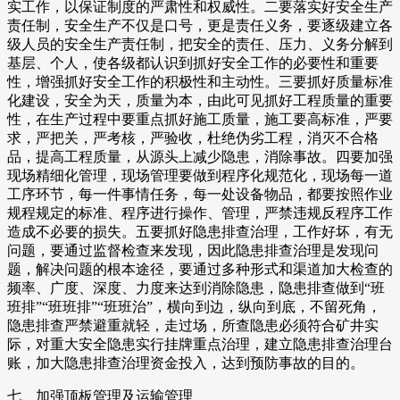
实工作，以保证制度的严肃性和权威性。二要落实好安全生产
责任制，安全生产不仅是口号，更是责任义务，要逐级建立各
级人员的安全生产责任制，把安全的责任、压力、义务分解到
基层、个人，使各级都认识到抓好安全工作的必要性和重要
性，增强抓好安全工作的积极性和主动性。三要抓好质量标准
化建设，安全为天，质量为本，由此可见抓好工程质量的重要
性，在生产过程中要重点抓好施工质量，施工要高标准，严要
求，严把关，严考核，严验收，杜绝伪劣工程，消灭不合格
品，提高工程质量，从源头上减少隐患，消除事故。四要加强
现场精细化管理，现场管理要做到程序化规范化，现场每一道
工序环节，每一件事情任务，每一处设备物品，都要按照作业
规程规定的标准、程序进行操作、管理，严禁违规反程序工作
造成不必要的损失。五要抓好隐患排查治理，工作好坏，有无
问题，要通过监督检查来发现，因此隐患排查治理是发现问
题，解决问题的根本途径，要通过多种形式和渠道加大检查的
频率、广度、深度、力度来达到消除隐患，隐患排查做到“班
班排”“班班排”“班班治”，横向到边，纵向到底，不留死角，
隐患排查严禁避重就轻，走过场，所查隐患必须符合矿井实
际，对重大安全隐患实行挂牌重点治理，建立隐患排查治理台
账，加大隐患排查治理资金投入，达到预防事故的目的。
七、加强顶板管理及运输管理