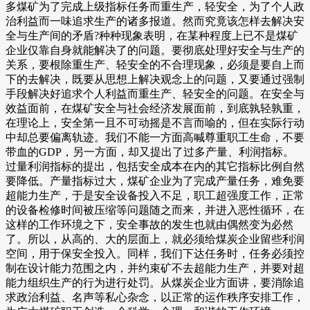
多煤矿为了完成上级指标任务而重生产，轻安全，为了个人政
治利益而一味追求生产的诸多报道。然而究竟该怎样去解决安
全与生产间的矛盾?种种现象表明，在某种程度上已不是煤矿
企业仅靠自身就能解决了的问题。要彻底处理好安全与生产的
关系，要根除重生产、轻安全的不合理现象，必须是要自上而
下的去解决，既要从思想上解决观念上的问题，又要通过强制
手段解决好追求个人利益而重生产、轻安全的问题。在安全与
效益面前，在煤矿安全与社会经济发展面前，到底孰轻孰重，
在理论上，安全第一且不可动摇是不言而喻的，但在实际行动
中却总要偏离轨迹。我们不能一方面高喊尊重职工生命，不要
带血的GDP，另一方面，却又提出了过多产量、利润指标。
过量利润指标的提出，包括安全成本在内的其它指标比例自然
要降低。产量指标过大，煤矿企业为了完成产量任务，难免要
超能力生产，于是安全设备投入不足，职工超强度工作，正常
的设备检修时间被压缩等问题随之而来，并进入恶性循环，在
这样的工作环境之下，安全事故的发生也就由偶然变为必然
了。所以，从高的、大的层面上，就必须给煤炭企业留些利润
空间，用于保安全投入。同样，我们下达任务时，任务必须控
制在设计能力范围之内，并约束矿不去超能力生产，并要对超
能力组织生产的行为进行处罚。从煤炭企业方面讲，要消除追
求政治利益、名声等私心杂念，以正常的运作秩序安排工作，