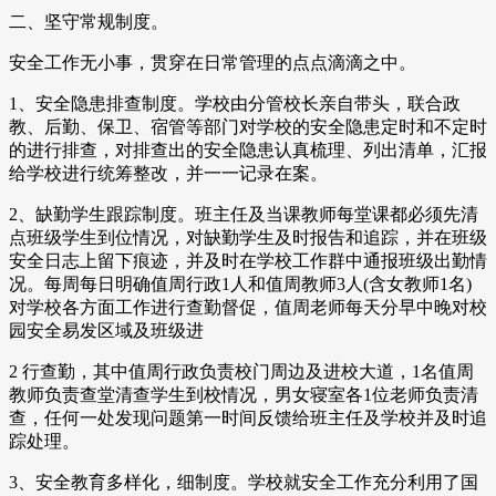
二、坚守常规制度。
安全工作无小事，贯穿在日常管理的点点滴滴之中。
1、安全隐患排查制度。学校由分管校长亲自带头，联合政
教、后勤、保卫、宿管等部门对学校的安全隐患定时和不定时
的进行排查，对排查出的安全隐患认真梳理、列出清单，汇报
给学校进行统筹整改，并一一记录在案。
2、缺勤学生跟踪制度。班主任及当课教师每堂课都必须先清
点班级学生到位情况，对缺勤学生及时报告和追踪，并在班级
安全日志上留下痕迹，并及时在学校工作群中通报班级出勤情
况。每周每日明确值周行政1人和值周教师3人(含女教师1名)
对学校各方面工作进行查勤督促，值周老师每天分早中晚对校
园安全易发区域及班级进
2 行查勤，其中值周行政负责校门周边及进校大道，1名值周
教师负责查堂清查学生到校情况，男女寝室各1位老师负责清
查，任何一处发现问题第一时间反馈给班主任及学校并及时追
踪处理。
3、安全教育多样化，细制度。学校就安全工作充分利用了国