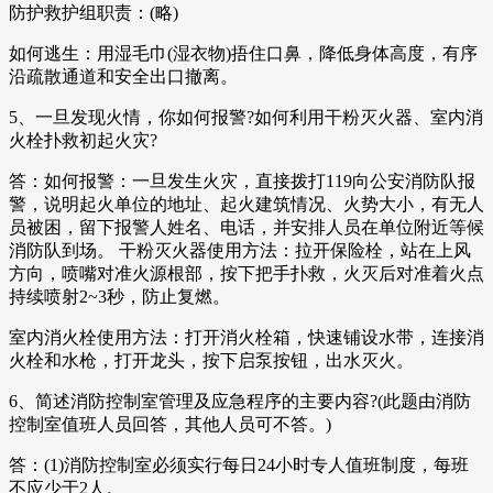
防护救护组职责：(略)
如何逃生：用湿毛巾(湿衣物)捂住口鼻，降低身体高度，有序
沿疏散通道和安全出口撤离。
5、一旦发现火情，你如何报警?如何利用干粉灭火器、室内消
火栓扑救初起火灾?
答：如何报警：一旦发生火灾，直接拨打119向公安消防队报
警，说明起火单位的地址、起火建筑情况、火势大小，有无人
员被困，留下报警人姓名、电话，并安排人员在单位附近等候
消防队到场。 干粉灭火器使用方法：拉开保险栓，站在上风
方向，喷嘴对准火源根部，按下把手扑救，火灭后对准着火点
持续喷射2~3秒，防止复燃。
室内消火栓使用方法：打开消火栓箱，快速铺设水带，连接消
火栓和水枪，打开龙头，按下启泵按钮，出水灭火。
6、简述消防控制室管理及应急程序的主要内容?(此题由消防
控制室值班人员回答，其他人员可不答。)
答：(1)消防控制室必须实行每日24小时专人值班制度，每班
不应少于2人。