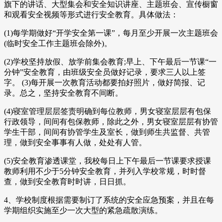
旗下的讲话、大型集会和安全知识讲座、主题班会、宣传橱窗
和观看安全视频等形式进行安全教育。具体做法：
(1)每学期做好“开学安全第一课”，每月至少开展一次主题班会
(临时安全工作主题班会除外)。
(2)学校坚持放假、放学前集会教育;早上、下午最后一节课“一
分钟”安全教育，由班级安全员做好记录，要求三人以上签
字。 (3)每开展一次教育活动都要拍好照片，做好简报、记
录。总之，坚持安全教育不间断。
(4)寝室管理层层签责明确到每位教师，男女寝室层层有包保
行政领导，间间有包保教师，除此之外，男女寝室层层有协管
学生干部，间间有协管学生及室长，做到师生共监督、共管
理，做到安全事事有人做，处处有人管。
(5)安全教育渗透课堂，我校每日上下午最后一节课要求授课
教师利用不少于5分钟安全教育，并列入学校常规，时时督
查，做到安全教育时时讲，日日抓。
4、学校制度根据需要制订了系统的安全应急预案，并且在每
学期组织实施至少一次大型的紧急疏散演练。