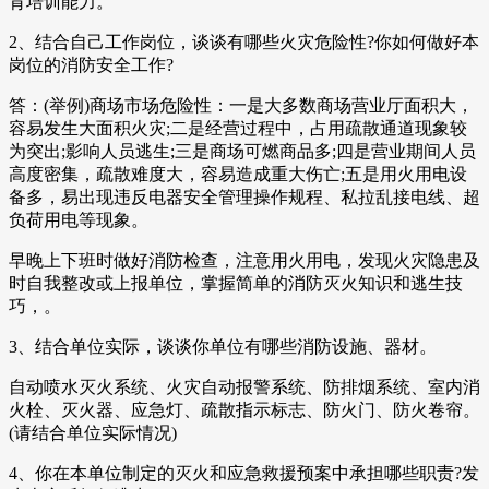
育培训能力。
2、结合自己工作岗位，谈谈有哪些火灾危险性?你如何做好本
岗位的消防安全工作?
答：(举例)商场市场危险性：一是大多数商场营业厅面积大，
容易发生大面积火灾;二是经营过程中，占用疏散通道现象较
为突出;影响人员逃生;三是商场可燃商品多;四是营业期间人员
高度密集，疏散难度大，容易造成重大伤亡;五是用火用电设
备多，易出现违反电器安全管理操作规程、私拉乱接电线、超
负荷用电等现象。
早晚上下班时做好消防检查，注意用火用电，发现火灾隐患及
时自我整改或上报单位，掌握简单的消防灭火知识和逃生技
巧，。
3、结合单位实际，谈谈你单位有哪些消防设施、器材。
自动喷水灭火系统、火灾自动报警系统、防排烟系统、室内消
火栓、灭火器、应急灯、疏散指示标志、防火门、防火卷帘。
(请结合单位实际情况)
4、你在本单位制定的灭火和应急救援预案中承担哪些职责?发