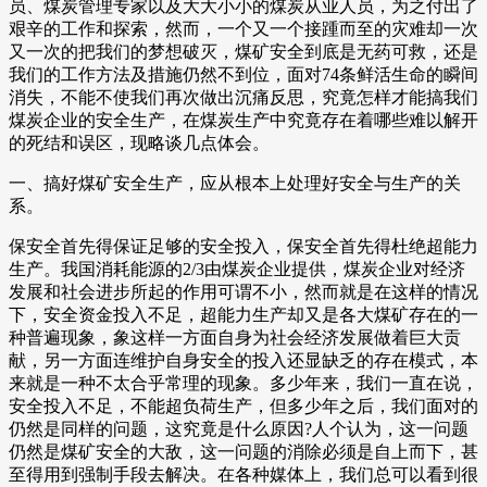
员、煤炭管理专家以及大大小小的煤炭从业人员，为之付出了
艰辛的工作和探索，然而，一个又一个接踵而至的灾难却一次
又一次的把我们的梦想破灭，煤矿安全到底是无药可救，还是
我们的工作方法及措施仍然不到位，面对74条鲜活生命的瞬间
消失，不能不使我们再次做出沉痛反思，究竟怎样才能搞我们
煤炭企业的安全生产，在煤炭生产中究竟存在着哪些难以解开
的死结和误区，现略谈几点体会。
一、搞好煤矿安全生产，应从根本上处理好安全与生产的关
系。
保安全首先得保证足够的安全投入，保安全首先得杜绝超能力
生产。我国消耗能源的2/3由煤炭企业提供，煤炭企业对经济
发展和社会进步所起的作用可谓不小，然而就是在这样的情况
下，安全资金投入不足，超能力生产却又是各大煤矿存在的一
种普遍现象，象这样一方面自身为社会经济发展做着巨大贡
献，另一方面连维护自身安全的投入还显缺乏的存在模式，本
来就是一种不太合乎常理的现象。多少年来，我们一直在说，
安全投入不足，不能超负荷生产，但多少年之后，我们面对的
仍然是同样的问题，这究竟是什么原因?人个认为，这一问题
仍然是煤矿安全的大敌，这一问题的消除必须是自上而下，甚
至得用到强制手段去解决。在各种媒体上，我们总可以看到很