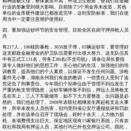
精神面貌欠佳，整体素质不高，环境卫生较差，使我们在金融
行业的形象受到很大影响。目前除了5个局金库未改造，其他
单位的金库硬件建设已都改造完毕，达到安防标准，我们在使
用当中一定要注意维护使用好。
四、要加强运钞环节的安全管理。目前全区在岗守押持枪人员
共
有217人，106枝防暴枪，3650发子弹，65辆运钞车，要管理好
这支邮政金融资金的护卫队伍需要付出很大努力。这支队伍其
中有正式工131名，劳务工86名(不含司机)，请各位局长要指
派专人做好他们的思想工作，关心他们的生活，加强他们的培
训教育，提高他们的个人素质，以保证不发生任何问题。涉枪
案件无小事，湖南永州我们有血的教训，一些责任人受到了追
究还负了刑事责任。今年我们个别单位由于管理不到位发生了
严重的枪支管理隐患，运钞车辆停靠不到位，押运人员将枪支
丢在车上，三人下车吸烟等，如不下大力度整改，出问题是必
然的，我们也处理了。2008年农联社相继发生两起枪支走火事
件，所幸未发生人员伤害，但均受到省公安厅通报批评和罚款
处理，并在该单位召开了现场会，耗时十余天，人力物力损
耗、各项费用支出巨大。保定地区现有15家银行系统，只有农
联社和我局有押运人员，其他行均已外包交押运公司。因此，