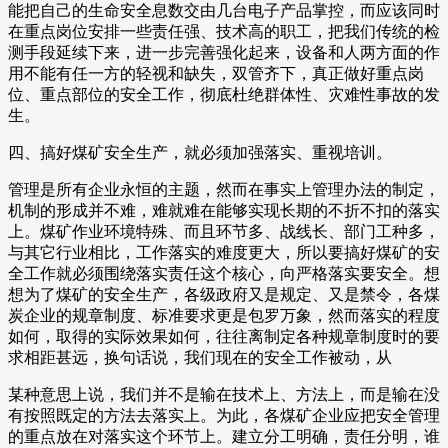
能把自己的生命安全息数交由几台电子产品掌控，而应该同时
在重点岗位安排一些责任强、技术高的职工，把我们传统的检
测手段延续下来，进一步完善强化起来，设备和人两方面的作
用不能有任一方的轻视和缺失，双管齐下，真正做好重点岗
位、重点部位的安全工作，彻底杜绝群体性、灾难性事故的发
生。
四、搞好煤矿安全生产，就必须加强落实、重视培训。
管理是所有企业永恒的主题，然而在事实上管理办法的制定，
机制的形成并不难，难就难在能够实现长期的不折不扣的落实
上。煤矿作业环境特殊、而且环节多、战线长、部门工种多，
与其它行业相比，工作落实的难度更大，所以要搞好煤矿的安
全工作就必须围绕落实责任这个核心，向严格落实要安全。想
想为了煤矿的安全生产，各级政府又是规定、又是禁令，各煤
炭企业的规章制度、标准要求更是包罗万象，然而落实的程度
如何，取得的实际效果如何，往往离制定各种规章制度时的要
求相距甚远，换句话说，我们现在的安全工作被动，从
某种意思上说，我们并不是输在技术上、方法上，而是输在没
有按照既定的方法去落实上。为此，各煤矿企业应把安全管理
的重点放在对落实这个环节上。建立分工明确，责任分明，谁