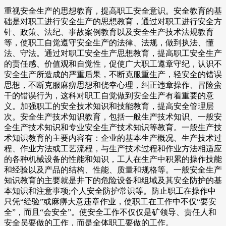
重视安全生产的思想教育，提高职工安全意识。安全教育的基
础是对职工进行安全生产的思想教育，通过对职工进行安全方
针、政策、法纪、事故案例教育以及安全生产技术法规教育
等，使职工自觉遵守安全生产的法律、法规，做到执法、懂
法、守法。通过对职工安全生产思想教育，提高职工安全生产
的责任感、价值观和自觉性，促使广大职工遵章守纪，认识不
安全生产所造成的严重后果，不断克服重生产，轻安全的错误
思想，不断克服麻痹思想和侥幸心理，纠正违章操作、冒险蛮
干的错误行为，这科对职工自觉做到安全生产有着重要的意
义。加强职工的安全技术知识和技能教育，提高安全管理层
次。安全生产技术知识教育，包括一般生产技术知识、一般安
全生产技术知识和专业安全生产技术知识等教育。一般生产技
术知识教育的主要内容有：企业的基本生产概况、生产技术过
程、作业方法或工艺流程，与生产技术过程和作业方法相适应
的各种机械设备的性能和知识，工人在生产中积累的操作技能
和经验以及产品的结构、性能、质量和规格等。一般安全生产
知识教育的主要就是井下的危险设备和组域及其安全防护的基
本知识和注意事项;个人安全防护常识等。防止职工在操作中
只凭“经验”或麻痹大意违章作业，使职工在工作中不仅“要安
全”，而且“会安全”。使安全工作不仅仅是矿领导、责任人和
安全员要做的工作，而是全体职工要做的工作。