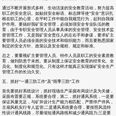
通过不断开展形式多样、生动活泼的安全教育活动，努力提高
职工的安全意识。如贴挂安全标语、标志牌等使“安全”意识扎
根在职工的心里，在平时工作中能自我规范行为，起到自我保
护作用。要搞好我矿安全管理，必须加强安全专业队伍的教
育，由于专职安全管理人员从事具体的安全管理、安全技术监
督管理工作，又是我矿安全责任人的左右手和参谋，要求矿主
要管理人员必须全面的安全技术和组织能力，而且要熟悉国家
制定的安全方针、政策以及安全规程、规定和标准。
总之，要重视矿主要管理人员、特作人员及职工的安全素质教
育，做到防患于未然。要从制度上保证安全教育的经常化、全
员化、制度化和规范化。只有这样才能真正实现煤矿安全生产
管理工作的长治久安。
五、抓好“一通三防工作“及”雨季三防“工作
首先要抓好系统设计，抓好现场生产采掘布局设计及为关健，
采面布置要正规，系统要合理，第二，抓好通风系统，一是要
保证风量充足，与矿井设计生产能力相匹配，严禁停产停风，
主扇风机实行专人监管;二是通风系统要合理，要按照风流特
性设计通风线路，尽量缩短通风路线和减少通风阻力;三是要