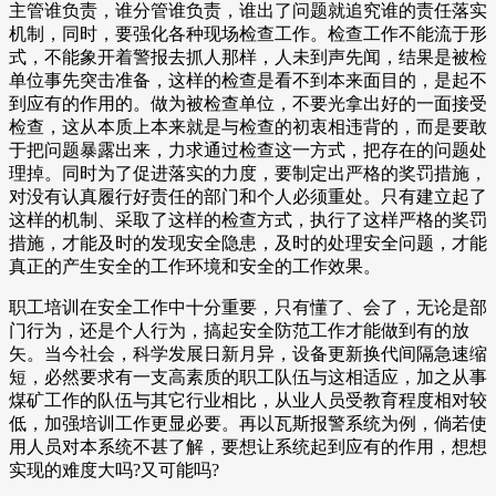
主管谁负责，谁分管谁负责，谁出了问题就追究谁的责任落实
机制，同时，要强化各种现场检查工作。检查工作不能流于形
式，不能象开着警报去抓人那样，人未到声先闻，结果是被检
单位事先突击准备，这样的检查是看不到本来面目的，是起不
到应有的作用的。做为被检查单位，不要光拿出好的一面接受
检查，这从本质上本来就是与检查的初衷相违背的，而是要敢
于把问题暴露出来，力求通过检查这一方式，把存在的问题处
理掉。同时为了促进落实的力度，要制定出严格的奖罚措施，
对没有认真履行好责任的部门和个人必须重处。只有建立起了
这样的机制、采取了这样的检查方式，执行了这样严格的奖罚
措施，才能及时的发现安全隐患，及时的处理安全问题，才能
真正的产生安全的工作环境和安全的工作效果。
职工培训在安全工作中十分重要，只有懂了、会了，无论是部
门行为，还是个人行为，搞起安全防范工作才能做到有的放
矢。当今社会，科学发展日新月异，设备更新换代间隔急速缩
短，必然要求有一支高素质的职工队伍与这相适应，加之从事
煤矿工作的队伍与其它行业相比，从业人员受教育程度相对较
低，加强培训工作更显必要。再以瓦斯报警系统为例，倘若使
用人员对本系统不甚了解，要想让系统起到应有的作用，想想
实现的难度大吗?又可能吗?