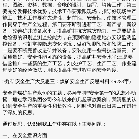
程、图纸、资料、数据、台帐的设计、编写、填绘工作，第三
要充分发挥技术优势，技术工作要紧跟现场，指导好现场生产
施工，技术工作要有先进性、超前性、安全性，使技术管理工
作贯穿于生产全过程。第四要不断引进新工艺、新产品、新设
备，改善矿井装备水平，提高矿井抗灾减灾能力。一是要提高
危险源的识别监测监控能力，在预测到的隐患地点安设监测监
控设备，时刻掌控隐患变化情况，做好预测预报和预防工作;
二是要不断完善改进矿井装备，安装使用一些科技含量高、产
品质量好、安全性能可靠的设备，提高矿井安全水平;三是要
借鉴推广一些新的生产工艺，如支护工艺、生产工艺、作业流
程等好的经验做法，用以提高生产过程中的安全程度。
>煤矿安全生产大反思三：煤矿安全生产反思材料>>(783字)
安全是煤矿生产永恒的主题，必须坚持“安全第一”的思想不动
摇，通过学习集团公司今年以来的几起事故案例，我清醒的认
识到安全生产的重要性和长效性，同时也对自己日常工作进行
了深刻的反思。
通过反思，认识到我工作中存在以下主要问题：
一、在安全意识方面