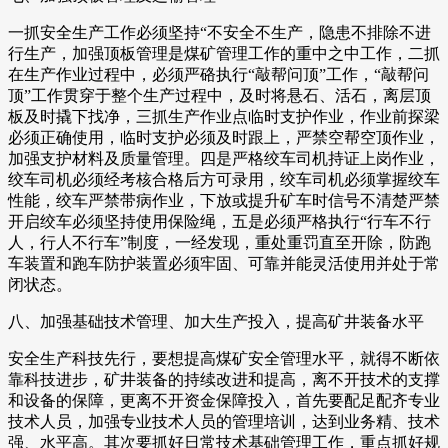
一抓安全生产工作必须坚持“不安全不生产，隐患不排除不进
行生产，加强顶板管理是煤矿管理工作的重中之中工作，二抓
在生产作业过程中，必须严硌执行“敲帮问顶”工作，“敲帮问
顶”工作贯穿于整个生产过程中，及时将悬石、活石，离层顶
板及时撬下找净，三抓生产作业点临时支护作业，作业前探梁
必须正确使用，临时支护必须及时跟上，严禁空帮空顶作业，
加强支护材料及质量管理。四是严格绞车司机持证上岗作业，
绞车司机必须经考核合格后方可录用，绞车司机必须掌握绞车
性能，绞车严禁带病作业，下放或提升矿车时信号不清楚严禁
开启绞车必须坚持使用保险绳，五是必须严格执行“行车不行
人，行人不行车”制度，一经发现，重处重罚直至开除，防跑
车装置和跑车防护装置必须牢固、可靠并能灵活使用并处于常
闭状态。
八、加强基础技术管理、加大生产投入，提高矿井装备水平
安全生产科技先行，要想提高煤矿安全管理水平，就得不断依
靠科技进步，矿井装备的持续改进和提高，离不开技术的支撑
和设备的保障，更离不开资金保障投入，首先要配足配齐专业
技术人员，加强专业技术人员的管理培训，达到业务精、技术
强、水平高。其次要抓好日常技术基础管理工作，重点抓好规