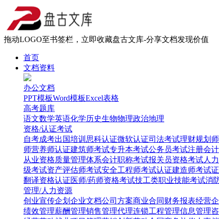
拖动LOGO至书签栏，立即收藏盘古文库-分享文档发现价值
首页
文档资料
办公文档
PPT模板
Word模板
Excel表格
高考题库
语文
数学
英语
化学
历史
生物
物理
政治
地理
资格/认证考试
自考
成考
出国培训
思科认证
微软认证
司法考试
理财规划师
师
营养师认证
建筑师考试
专升本考试
公务员考试
注册会计
从业资格
质量管理体系
会计职称考试
报关员资格考试
人力
级考试
资产评估师考试
安全工程师考试
认证建造师考试
证
翻译资格认证
医师/药师资格考试
技工类职业技能考试
消
管理/人力资源
创业
宣传企划
企业文档
公司方案
商业合同
财务报表
经营企
绩效管理
薪酬管理
销售管理
代理连锁
工程管理
信息管理
咨