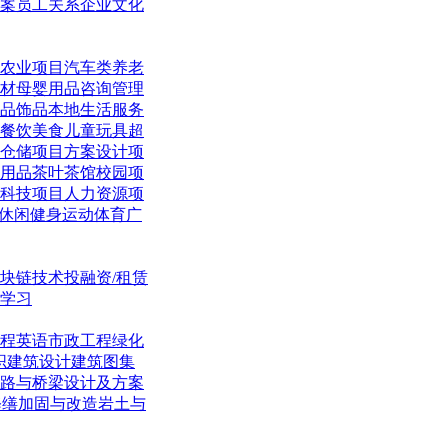
案
员工关系
企业文化
农业项目
汽车类
养老
材
母婴用品
咨询管理
品饰品
本地生活
服务
餐饮美食
儿童玩具
超
仓储项目
方案设计项
用品
茶叶茶馆
校园项
科技项目
人力资源项
休闲
健身运动体育
广
块链技术
投融资/租赁
学习
程英语
市政工程
绿化
织
建筑设计
建筑图集
路与桥梁
设计及方案
修缮加固与改造
岩土与