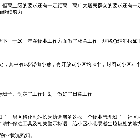
绩，但离上级的要求还有一定距离，离广大居民群众的要求还有
而继续努力。
调下，于20__年在物业工作方面做了相关工作，现将总结汇报如
6处，其中有6条背街小巷，有开放式小区约50个，封闭式小区2
导班子、制定了工作计划，做好了日常工作。
导班子，另网格化副站长为协调者的这么一个物业管理班子。社
了清扫保洁工具及相关警示标语，给小区小巷易滋生垃圾处的地
内物业状况熟知。