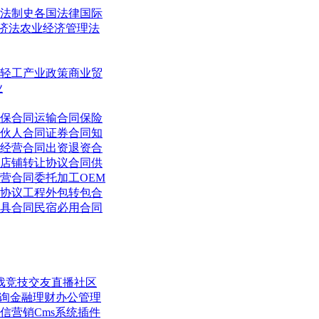
法制史
各国法律
国际
济法
农业经济管理法
轻工
产业政策
商业贸
业
保合同
运输合同
保险
伙人合同
证券合同
知
经营合同
出资退资合
店铺转让协议合同
供
营合同
委托加工OEM
协议
工程外包转包合
具合同
民宿必用合同
戏竞技
交友直播
社区
询
金融理财
办公管理
信营销
Cms系统
插件