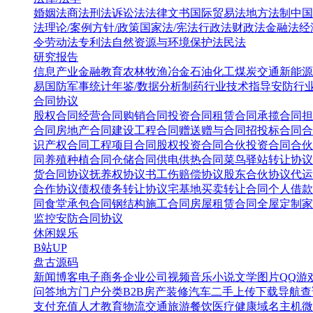
婚姻法
商法
刑法
诉讼法
法律文书
国际贸易法
地方法制
中国
法
理论/案例
方针/政策
国家法/宪法
行政法
财政法
金融法
经
令
劳动法
专利法
自然资源与环境保护法
民法
研究报告
信息产业
金融教育
农林牧渔
冶金
石油化工
煤炭
交通
新能源
易
国防军事
统计年鉴/数据分析
制药行业
技术指导
安防行
合同协议
股权合同
经营合同
购销合同
投资合同
租赁合同
承揽合同
担
合同
房地产合同
建设工程合同
赠送赠与合同
招投标合同
合
识产权合同
工程项目合同
股权投资合同
合伙投资合同
合伙
同
养殖种植合同
仓储合同
供电供热合同
菜鸟驿站转让协议
货合同协议
抚养权协议书
工伤赔偿协议
股东合伙协议
代运
合作协议
债权债务转让协议
宅基地买卖转让合同
个人借款
同
食堂承包合同
钢结构施工合同
房屋租赁合同
全屋定制家
监控安防合同协议
休闲娱乐
B站UP
盘古源码
新闻博客
电子商务
企业公司
视频音乐
小说文学
图片QQ
游
问答
地方门户
分类B2B
房产装修
汽车二手
上传下载
导航查
支付充值
人才教育
物流交通
旅游餐饮
医疗健康
域名主机
微