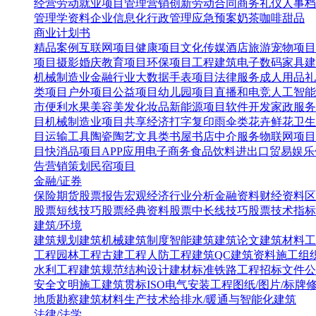
经营
劳动就业
项目管理
营销创新
劳动合同
商务礼仪
人事档
管理学资料
企业信息化
行政管理
应急预案
奶茶咖啡甜品
商业计划书
精品案例
互联网项目
健康项目
文化传媒
酒店旅游
宠物项目
项目
摄影婚庆
教育项目
环保项目
工程建筑
电子数码
家具建
机械制造业
金融行业
大数据
手表项目
法律服务
成人用品
礼
类项目
户外项目
公益项目
幼儿园项目
直播和电竞
人工智能
市便利水果
美容美发化妆品
新能源项目
软件开发
家政服务
目
机械制造业项目
共享经济
打字复印
雨伞类
花卉鲜花
卫生
目
运输工具
陶瓷陶艺
文具类
书屋书店
中介服务
物联网项目
目
快消品项目
APP应用
电子商务
食品饮料
进出口贸易
娱乐
告营销策划
民宿项目
金融/证券
保险
期货
股票报告
宏观经济
行业分析
金融资料
财经资料
区
股票短线技巧
股票经典资料
股票中长线技巧
股票技术指标
建筑/环境
建筑规划
建筑机械
建筑制度
智能建筑
建筑论文
建筑材料
工
工程
园林工程
古建工程
人防工程
建筑QC
建筑资料
施工组
水利工程
建筑规范
结构设计
建材标准
铁路工程
招标文件
公
安全文明施工
建筑贯标ISO
电气安装工程
图纸/图片/标牌
地质勘察
建筑材料生产技术
给排水/暖通与智能化建筑
法律/法学