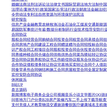
婚姻法
商法
刑法
诉讼法
法律文书
国际贸易法
地方法制
中国
法
理论/案例
方针/政策
国家法/宪法
行政法
财政法
金融法
经
令
劳动法
专利法
自然资源与环境保护法
民法
研究报告
信息产业
金融教育
农林牧渔
冶金
石油化工
煤炭
交通
新能源
易
国防军事
统计年鉴/数据分析
制药行业
技术指导
安防行
合同协议
股权合同
经营合同
购销合同
投资合同
租赁合同
承揽合同
担
合同
房地产合同
建设工程合同
赠送赠与合同
招投标合同
合
识产权合同
工程项目合同
股权投资合同
合伙投资合同
合伙
同
养殖种植合同
仓储合同
供电供热合同
菜鸟驿站转让协议
货合同协议
抚养权协议书
工伤赔偿协议
股东合伙协议
代运
合作协议
债权债务转让协议
宅基地买卖转让合同
个人借款
同
食堂承包合同
钢结构施工合同
房屋租赁合同
全屋定制家
监控安防合同协议
休闲娱乐
B站UP
盘古源码
新闻博客
电子商务
企业公司
视频音乐
小说文学
图片QQ
游
问答
地方门户
分类B2B
房产装修
汽车二手
上传下载
导航查
支付充值
人才教育
物流交通
旅游餐饮
医疗健康
域名主机
微