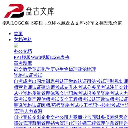
拖动LOGO至书签栏，立即收藏盘古文库-分享文档发现价值
首页
文档资料
办公文档
PPT模板
Word模板
Excel表格
高考题库
语文
数学
英语
化学
历史
生物
物理
政治
地理
资格/认证考试
自考
成考
出国培训
思科认证
微软认证
司法考试
理财规划师
师
营养师认证
建筑师考试
专升本考试
公务员考试
注册会计
从业资格
质量管理体系
会计职称考试
报关员资格考试
人力
级考试
资产评估师考试
安全工程师考试
认证建造师考试
证
翻译资格认证
医师/药师资格考试
技工类职业技能考试
消
管理/人力资源
创业
宣传企划
企业文档
公司方案
商业合同
财务报表
经营企
绩效管理
薪酬管理
销售管理
代理连锁
工程管理
信息管理
咨