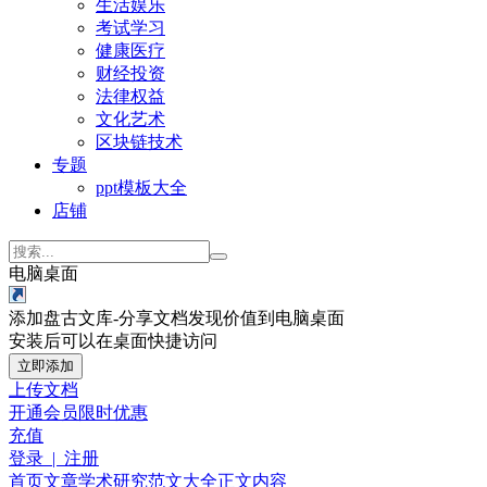
生活娱乐
考试学习
健康医疗
财经投资
法律权益
文化艺术
区块链技术
专题
ppt模板大全
店铺
电脑桌面
添加盘古文库-分享文档发现价值到电脑桌面
安装后可以在桌面快捷访问
立即添加
上传文档
开通会员
限时优惠
充值
登录 | 注册
首页
文章
学术研究
范文大全
正文内容