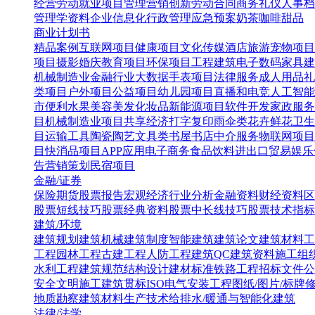
经营
劳动就业
项目管理
营销创新
劳动合同
商务礼仪
人事档
管理学资料
企业信息化
行政管理
应急预案
奶茶咖啡甜品
商业计划书
精品案例
互联网项目
健康项目
文化传媒
酒店旅游
宠物项目
项目
摄影婚庆
教育项目
环保项目
工程建筑
电子数码
家具建
机械制造业
金融行业
大数据
手表项目
法律服务
成人用品
礼
类项目
户外项目
公益项目
幼儿园项目
直播和电竞
人工智能
市便利水果
美容美发化妆品
新能源项目
软件开发
家政服务
目
机械制造业项目
共享经济
打字复印
雨伞类
花卉鲜花
卫生
目
运输工具
陶瓷陶艺
文具类
书屋书店
中介服务
物联网项目
目
快消品项目
APP应用
电子商务
食品饮料
进出口贸易
娱乐
告营销策划
民宿项目
金融/证券
保险
期货
股票报告
宏观经济
行业分析
金融资料
财经资料
区
股票短线技巧
股票经典资料
股票中长线技巧
股票技术指标
建筑/环境
建筑规划
建筑机械
建筑制度
智能建筑
建筑论文
建筑材料
工
工程
园林工程
古建工程
人防工程
建筑QC
建筑资料
施工组
水利工程
建筑规范
结构设计
建材标准
铁路工程
招标文件
公
安全文明施工
建筑贯标ISO
电气安装工程
图纸/图片/标牌
地质勘察
建筑材料生产技术
给排水/暖通与智能化建筑
法律/法学