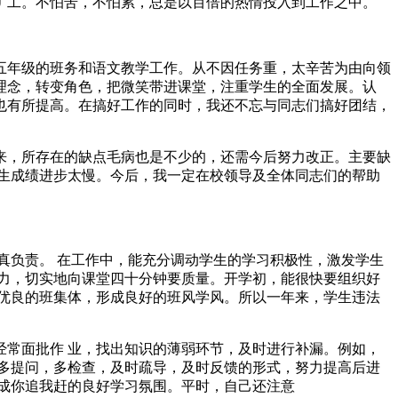
旷工。不怕苦，不怕累，总是以百倍的热情投入到工作之中。
五年级的班务和语文教学工作。从不因任务重，太辛苦为由向领
理念，转变角色，把微笑带进课堂，注重学生的全面发展。认
也有所提高。在搞好工作的同时，我还不忘与同志们搞好团结，
来，所存在的缺点毛病也是不少的，还需今后努力改正。主要缺
生成绩进步太慢。今后，我一定在校领导及全体同志们的帮助
真负责。 在工作中，能充分调动学生的学习积极性，激发学生
力，切实地向课堂四十分钟要质量。开学初，能很快要组织好
优良的班集体，形成良好的班风学风。所以一年来，学生违法
常面批作 业，找出知识的薄弱环节，及时进行补漏。例如，
多提问，多检查，及时疏导，及时反馈的形式，努力提高后进
成你追我赶的良好学习氛围。平时，自己还注意