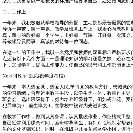
之后，我更是以一名党员的标准严格要求自己，处处做同志们
二、工作上
一年来，我积极服从学校领导的分配，主动挑起最苦最累的管
导诉一声苦，叫一声累。教学及班务工作上，我虚心向老教师
真，耐心的教好每一个学生，上好每一节课，开好每一次班会
尊敬领导及同事，真诚的对待每一位同志。
在这一年的工作中，我以一名党员和教师的双重标准严格要求
点还有以下几个方面：一是理论知识的学习还是欠缺，还存在
下，加强学习，提高工作能力，使自己的思想和工作都能更上一
No.4 讨论:计划总结(年度考核)
一年来，本人热爱党，热爱人民,坚持党的教育方针，忠诚党的
的学习情绪，合理运用教学手段，以学生为主体，教师作主导
班委会，选出班级骨干，努力培养班级骨干。例如杨金花、罗
犯罪率为0，差生率为0，在学校中被评为先进班级。
在教学工作中，做到认真备课，认真批改作业，作业格式工整
自己经常利用课余时间，落班辅导学生，有针对性地制定帮教
生的文化基础知识。同时，在班级中开展互帮互学小组，进行