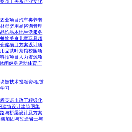
案
员工关系
企业文化
农业项目
汽车类
养老
材
母婴用品
咨询管理
品饰品
本地生活
服务
餐饮美食
儿童玩具
超
仓储项目
方案设计项
用品
茶叶茶馆
校园项
科技项目
人力资源项
休闲
健身运动体育
广
块链技术
投融资/租赁
学习
程英语
市政工程
绿化
织
建筑设计
建筑图集
路与桥梁
设计及方案
修缮加固与改造
岩土与