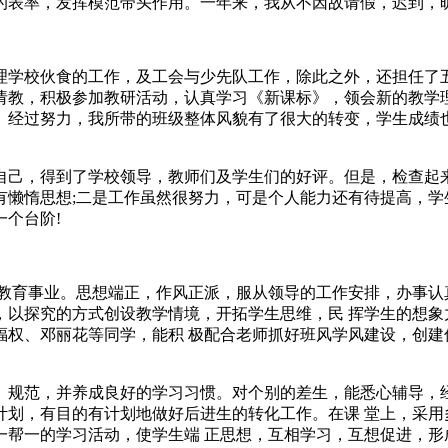
的表率，发挥模范带头作用。一年来，我从不因故请假，迟到，
理学校伙食的工作，及工会与少先队工作，除此之外，还担任了
请教，积极参加教研活动，认真学习《新课标》，领会新的教学
。经过努力，我所带的班级整体风貌有了很大的转变，学生成绩
自己，得到了学校领导，教师们及学生们的好评。但是，检查起
有懒惰思想;二是工作虽然很努力，可是个人能力还有待提高，学
个台阶!
教育事业。思想端正，作风正派，服从领导的工作安排，办事认
，以探究的方式创设教学情境，开拓学生思维，民 挥学生的想象
福权、邓丽花等同学，能积 极配合老师抓好班风学风建设，创建
、规范，并养成良好的学习习惯。对个别的差生，能悉心辅导，经
计划，有目的有计划地做好后进生的转化工作。在课 堂上，采用
一帮一的学习活动，使学生端 正思想，互相学习，互想促进，形