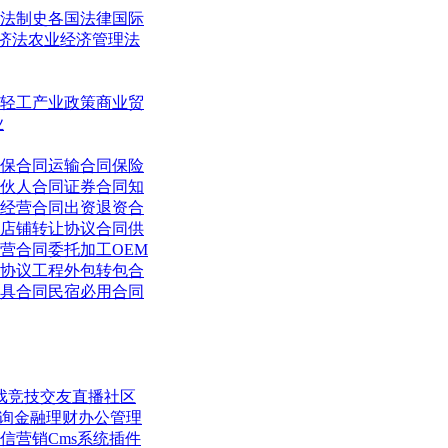
法制史
各国法律
国际
济法
农业经济管理法
轻工
产业政策
商业贸
业
保合同
运输合同
保险
伙人合同
证券合同
知
经营合同
出资退资合
店铺转让协议合同
供
营合同
委托加工OEM
协议
工程外包转包合
具合同
民宿必用合同
戏竞技
交友直播
社区
询
金融理财
办公管理
信营销
Cms系统
插件