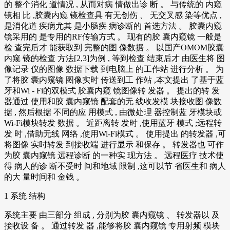
的 整个消化 道情况 , 从而对病 情做出诊 断 。 与传统的 内窥
镜相 比 ,胶囊内窥 镜检查具 有无创伤 、 无交叉感 染等优点 ,
是消化道 疾病尤其 是小肠疾 病诊断的 首选方法 。 胶囊内窥
镜采用的 是专用的RF传输方式 。 现有的胶 囊内窥镜 一般是
检 查完后才 能获取到 完整的图 像数据 。 以国产OMOM胶囊
内窥 镜的检查 方法[2,3]为例 , 等到检查 结束后才 由医生将 图
像记录 仪的图像 数据下载 到电脑上 的工作站 进行分析 。 为
了将胶 囊内窥镜 图像实时 传送到工 作站 ,本文提出 了基于蓝
牙和Wi - Fi的双模式 胶囊内窥 镜图像转 发器 。 提出的转 发
器通过 使用和胶 囊内窥镜 配套的无 线收发模 块接收图 像数
据 , 然后根据 不同的应 用模式 , 由微处理 器控制蓝 牙模块或
Wi-Fi模块转发 数据 。 近距离转 发时 ,使用蓝牙 模式 ;远程转
发 时 ,借助无线 网络 ,使用Wi-Fi模式 。 使用提出 的转发器 ,可
将图像 实时转发 到接收端 进行显示 和保存 。 转发器也 可作
为胶 囊内窥镜 远程诊断 的一种实 现方法 。 远程医疗 技术使
得 病人的诊 断不受时 间和地域 限制 ,这可以节 省医生和 病人
的大 量时间和 金钱 。
1 系统 结构
系统主要 由三部分 组成 , 分别为胶 囊内窥镜 、 转发器以 及
接收设 备 。 通过转发 器 ,能够将胶 囊内窥镜 专用射频 模块