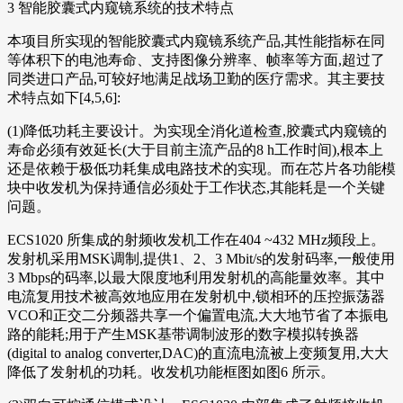
3 智能胶囊式内窥镜系统的技术特点
本项目所实现的智能胶囊式内窥镜系统产品,其性能指标在同
等体积下的电池寿命、支持图像分辨率、帧率等方面,超过了
同类进口产品,可较好地满足战场卫勤的医疗需求。其主要技
术特点如下[4,5,6]:
(1)降低功耗主要设计。为实现全消化道检查,胶囊式内窥镜的
寿命必须有效延长(大于目前主流产品的8 h工作时间),根本上
还是依赖于极低功耗集成电路技术的实现。而在芯片各功能模
块中收发机为保持通信必须处于工作状态,其能耗是一个关键
问题。
ECS1020 所集成的射频收发机工作在404 ~432 MHz频段上。
发射机采用MSK调制,提供1、2、3 Mbit/s的发射码率,一般使用
3 Mbps的码率,以最大限度地利用发射机的高能量效率。其中
电流复用技术被高效地应用在发射机中,锁相环的压控振荡器
VCO和正交二分频器共享一个偏置电流,大大地节省了本振电
路的能耗;用于产生MSK基带调制波形的数字模拟转换器
(digital to analog converter,DAC)的直流电流被上变频复用,大大
降低了发射机的功耗。收发机功能框图如图6 所示。