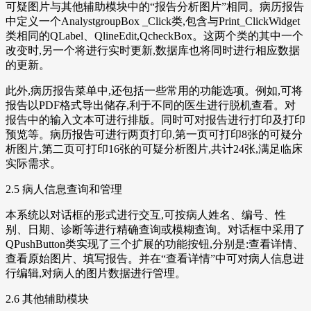
可疑图片与其他辅助模块中的“报告分析图片”相同。病历报告
中定义一个AnalystgroupBox _Click类,包含与Print_ClickWidget
类相同的QLabel、QlineEdit,QcheckBox。这两个类的其中一个
改变时,另一个将进行实时更新,数据库也将同时进行相应数据
的更新。
此外,病历报告菜单中,还包括一些常用的功能选项。例如,可将
报告以PDF格式导出储存,利于不同的医生进行脱机查看。对
报告中的输入文本可进行排版。同时可对报告进行打印及打印
预览等。病历报告可进行两页打印,第一页可打印8张的可疑分
析图片,第二页可打印16张的可疑分析图片,共计24张,满足临床
实际需求。
2.5 病人信息查询和管理
本系统以对话框的形式进行交互,可按病人姓名、编号、性
别、日期、诊断等进行精确查询或模糊查询。对话框中采用了
QPushButton类实现了三个扩展的功能按钮,分别是:查看详情、
查看原始图片、填写报告。并在“查看详情”中可对病人信息进
行编辑,对病人的图片数据进行管理。
2.6 其他辅助模块