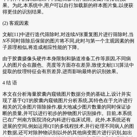
果。为此,本系统中,用户可以自行加载新的样本图片集,以便获
得更佳的识别结果。
(2) 客观因素
文献[11]中进行迭代筛除时,对连续
N
张重复图片进行筛除时,当
N
不同时筛除后保留的图片将不同,此时与第一个主观因素的例
子原理相似,将造成相应性能的下降。
由于胶囊摄像头硬件本身限制和肠道准备工作等原因,不同病
人的图片会在颜色、亮度等方面存在差异,致使文献[13]算法中
提取的纹理特征会有所差异,进而影响最终的识别效果。
4 结 语
本文在分析海量胶囊内窥镜图片数据分类的基础上,设计并实
现了基于QT的胶囊内窥镜图片分析系统,其特色在于允许进行
相关的冗余图片筛除操作,极大地减少图片数量的同时保证诊
断的质量,并可以进行初步的肿物图片识别操作。目前,本系统
已在广州南方医院消化内科进行临床试用。此外,本系统还有
进展的空间,例如运用QT的多线程技术,并行处理不同病人的图
片数据,还可对除肿物识别以外的其他病变图片进行识别,如出