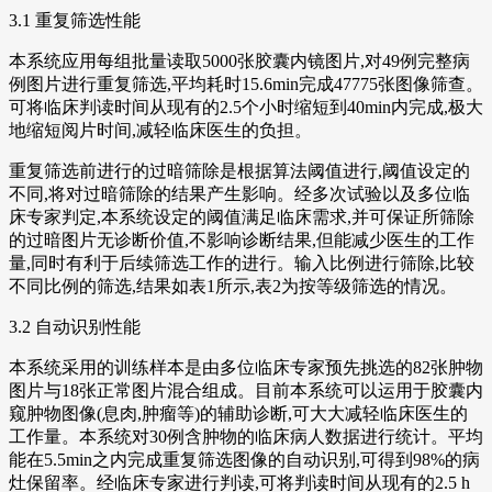
3.1 重复筛选性能
本系统应用每组批量读取5000张胶囊内镜图片,对49例完整病
例图片进行重复筛选,平均耗时15.6min完成47775张图像筛查。
可将临床判读时间从现有的2.5个小时缩短到40min内完成,极大
地缩短阅片时间,减轻临床医生的负担。
重复筛选前进行的过暗筛除是根据算法阈值进行,阈值设定的
不同,将对过暗筛除的结果产生影响。经多次试验以及多位临
床专家判定,本系统设定的阈值满足临床需求,并可保证所筛除
的过暗图片无诊断价值,不影响诊断结果,但能减少医生的工作
量,同时有利于后续筛选工作的进行。输入比例进行筛除,比较
不同比例的筛选,结果如表1所示,表2为按等级筛选的情况。
3.2 自动识别性能
本系统采用的训练样本是由多位临床专家预先挑选的82张肿物
图片与18张正常图片混合组成。目前本系统可以运用于胶囊内
窥肿物图像(息肉,肿瘤等)的辅助诊断,可大大减轻临床医生的
工作量。本系统对30例含肿物的临床病人数据进行统计。平均
能在5.5min之内完成重复筛选图像的自动识别,可得到98%的病
灶保留率。经临床专家进行判读,可将判读时间从现有的2.5 h