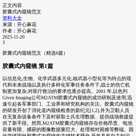
正文内容
胶囊式内窥镜范文
资料大全
来源：开心麻花
作者：开心麻花
2025-11-20
3
胶囊式内窥镜范文（精选6篇）
胶囊式内窥镜 第1篇
以信息化,生物、化学武器多元化,核武器小型化等为特点的现
代和未来战场以及执行多样化军事任务条件下,战士的伤亡机
制更加复杂,对医疗救治的要求也逐步提高。2001 年,以色列
Given Imaging公司M2ATM胶囊式内窥镜的成功研制及使用,迅
速引起各军事部门、工业界和研究机构的关注。胶囊式内窥镜
的研发开创了消化道内窥镜检查的新纪元[1,2],并为卫勤人员
在无复杂设备条件下及时获取士兵生理数据、提供战场救援提
供了新手段。然而,M2ATM胶囊式内窥镜存在价格昂贵、电池
容量有限、捕获的图像数据量巨大、处理相对困难等弊端。因
此突破国外胶囊式内窥镜的关键技术壁垒,开发具有自主知识