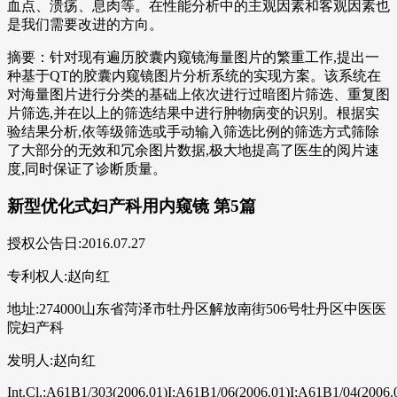
血点、溃疡、息肉等。在性能分析中的主观因素和客观因素也
是我们需要改进的方向。
摘要：针对现有遍历胶囊内窥镜海量图片的繁重工作,提出一
种基于QT的胶囊内窥镜图片分析系统的实现方案。该系统在
对海量图片进行分类的基础上依次进行过暗图片筛选、重复图
片筛选,并在以上的筛选结果中进行肿物病变的识别。根据实
验结果分析,依等级筛选或手动输入筛选比例的筛选方式筛除
了大部分的无效和冗余图片数据,极大地提高了医生的阅片速
度,同时保证了诊断质量。
新型优化式妇产科用内窥镜 第5篇
授权公告日:2016.07.27
专利权人:赵向红
地址:274000山东省菏泽市牡丹区解放南街506号牡丹区中医医
院妇产科
发明人:赵向红
Int.Cl.:A61B1/303(2006.01)I;A61B1/06(2006.01)I;A61B1/04(2006.