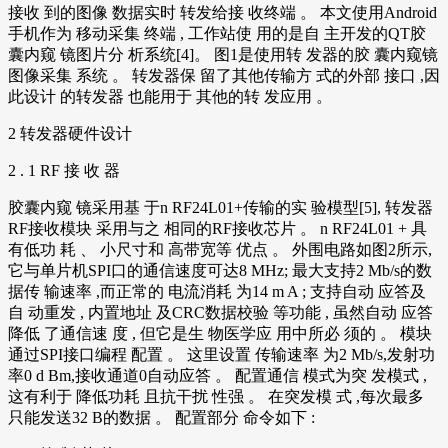
接收 到的图像 数据实时 转发给接 收终端 。 本文使用Android
手机作为 移动采集 终端 , 工作站使 用的是自 主开发的QT胶
囊内窥 镜图片分 析系统[4]。 图1是使用转 发器的胶 囊内窥镜
图像采集 系统 。 转发器保 留了其他传输方 式的外部 接口 ,因
此设计 的转发器 也能用于 其他的转 发应用 。
2 转发器硬件设计
2 . 1 RF 接 收 器
胶囊内窥 镜采用基 于n RF24L01+传输的实 验模型[5], 转发器
RF接收模块 采用与之 相同的RF接收芯片 。 n RF24L01 + 具
有低功 耗 、 小尺寸和 高带宽等 优点 。 外围电路如图2所示,
它与单片机SPI口的通信速度可达8 MHz; 最大支持2 Mb/s的数
据传 输速率 ,而正常的 电流消耗 为14 m A ; 支持自动 应答及
自 动重发 , 内置地址 及CRC数据校验 等功能 , 虽然自动 应答
降低 了通信速 度 , 但它是生 物医学应 用中所必 须的 。 模块
通过SPI接口编程 配置 。 这里设置 传输速率 为2 Mb/s,发射功
率0 d Bm,接收通道0自动应答 。 配置通信 模式为突 发模式 ,
这有利于 降低功耗 且抗干扰 性强 。 在突发模 式 ,每次最多
只能发送32 B的数据 。 配置部分 命令如下 :