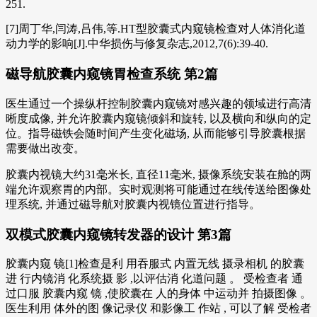
251.
[7]周丁华,闫涛,吕伟,等.HT型胶囊式内窥镜检查对人体消化道
动力学的影响[J].中华损伤与修复杂志,2012,7(6):39-40.
磁导航胶囊内窥镜胃检查系统 第2篇
医生通过一个操纵杆控制胶囊内窥镜对感兴趣的领域进行高清
晰度成像, 并允许胶囊内窥镜倾斜和旋转, 以及横向和纵向的定
位。指导磁铁会随时间产生变化磁场, 从而能够引导胶囊根据
需要做出改变。
胶囊内视镜大约31毫米长, 直径11毫米, 摄像系统安装在舱的两
端允许观察胃的内部。实时观测将可能通过在线传送给图像处
理系统, 并通过磁导航对胶囊内视镜位置进行指导。
双模式胶囊内窥镜转发器的设计 第3篇
胶囊内窥 镜[1]检查是利 用吞服式 内置无线 摄录相机 的胶囊
进 行内镜消 化系统摄 影 ,以评估消 化道问题 。 受检查者 通
过口服 胶囊内窥 镜 ,使胶囊在 人的身体 中运动并 拍摄图像 。
医生利用 体外的图 像记录仪 和影像工 作站 , 可以了解 受检者