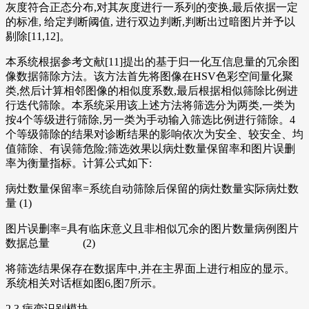
灰度符合正态分布,对其灰度进行一系列的变换,最后依据一定
的标准, 给定判断阈值, 进行双边判断,判断出过暗图片并予以
剔除[11,12]。
本系统根据参考文献[11]提出的基于归一化互信息量的冗余图
像数据筛除方法。该方法首先将图像在HSV色彩空间量化聚
类,然后计算相邻图像的相似度系数,最后根据相似筛除比例进
行迭代筛除。本系统采用该上述方法将筛选分为两类,一类为
按4个等级进行筛除,另一类为手动输入筛选比例进行筛除。4
个等级筛除的结果对诊断结果的影响依次为安全、较安全、均
值筛除、有误筛危险;筛选效果以病灶数量保留率和图片误删
率为衡量指标。计算公式如下:
病灶数量保留率
=
系
统
自
动
筛
除
后
保
留
的
病
灶
数
量
实
际
病
灶
数
量
(1)
图片误删率
=
具
有
临
床
意
义
且
非
相
似
冗
余
的
图
片
数
量
病
例
图
片
数
据
总
量
(
2
)
将筛选结果保存在数据库中,并在主界面上进行相应的显示。
系统相关对话框如图6,图7所示。
2.3 病变识别模块