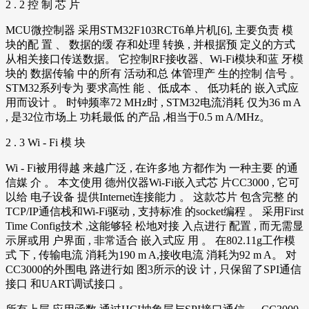
2 . 2 控 制 芯 片
MCU微控制器 采用STM32F103RCT6单片机[6], 主要负责 模
块的配 置 、 数据的缓 存和处理 转换 , 并根据预 定义的方式
从相关接口传送数据。 它控制RF接收器、Wi-Fi模块和蓝 牙模
块的 数据传输 中的所有 活动和总 体管理产 生的控制 信号 。
STM32系列专为 要求高性 能 、低成本 、 低功耗的 嵌入式应
用而设计 。 时钟频率72 MHz时 , STM32电流消耗 仅为36 m A
, 是32位市场上 功耗最低 的产品 ,相当于0.5 m A/MHz。
2 . 3 Wi - Fi 模 块
Wi - Fi被用得越 来越广泛 , 在许多地 方都作为 一种主要 的通
信媒 介 。 本文使用 德州仪器Wi-Fi嵌入式芯 片CC3000 , 它可
以给 电子设备 提供Internet连接能力 。 这款芯片 包含完整 的
TCP/IP通信栈和Wi-Fi驱动 , 支持标准 的socket编程 。 采用First
Time Config技术 ,这能够轻 松地对接 入点进行 配置 , 而无需显
示屏或用 户界面 , 非常适合 嵌入式应 用 。 在802.11g工作模
式 下 , 传输电流 消耗为190 m A,接收电流 消耗为92 m A。 对
CC3000的外围电 路进行如 图3所示的设 计 , 只保留了SPI通信
接口 和UART调试接口 。