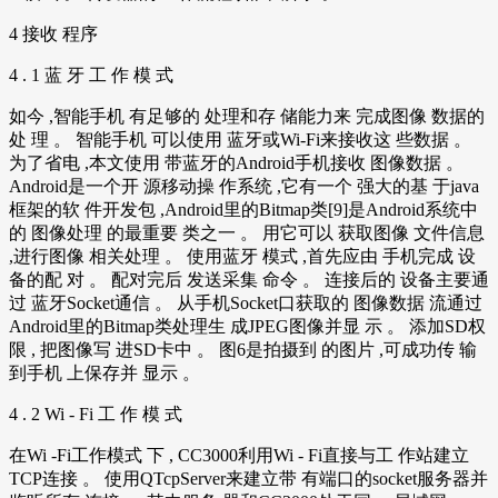
4 接收 程序
4 . 1 蓝 牙 工 作 模 式
如今 ,智能手机 有足够的 处理和存 储能力来 完成图像 数据的
处 理 。 智能手机 可以使用 蓝牙或Wi-Fi来接收这 些数据 。
为了省电 ,本文使用 带蓝牙的Android手机接收 图像数据 。
Android是一个开 源移动操 作系统 ,它有一个 强大的基 于java
框架的软 件开发包 ,Android里的Bitmap类[9]是Android系统中
的 图像处理 的最重要 类之一 。 用它可以 获取图像 文件信息
,进行图像 相关处理 。 使用蓝牙 模式 ,首先应由 手机完成 设
备的配 对 。 配对完后 发送采集 命令 。 连接后的 设备主要通
过 蓝牙Socket通信 。 从手机Socket口获取的 图像数据 流通过
Android里的Bitmap类处理生 成JPEG图像并显 示 。 添加SD权
限 , 把图像写 进SD卡中 。 图6是拍摄到 的图片 ,可成功传 输
到手机 上保存并 显示 。
4 . 2 Wi - Fi 工 作 模 式
在Wi -Fi工作模式 下 , CC3000利用Wi - Fi直接与工 作站建立
TCP连接 。 使用QTcpServer来建立带 有端口的socket服务器并