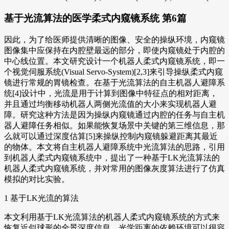
基于光流算法的医学柔式内窥镜系统 第6篇
因此，为了给医师提供清晰的图像、安全的操纵环境，内窥镜
图像集中应保持在内腔壁最远的部分，即使内窥镜处于内腔的
中心线位置。本文研究设计一个机器人柔式内窥镜系统，即一
个视觉伺服系统(Visual Servo-System)[2,3]来引导操纵柔式内窥
镜进行常规的胃镜检查。在基于光流算法的自主机器人避障系
统[4]设计中，光流是用于计算到图像中特征点的相对距离，
并且通过均衡移动机器人两侧光流值的大小来实现机器人避
障。研究这种方法是因为操纵内窥镜通过内腔的任务与自主机
器人避障任务相似。如果能恢复场景中关键的第三维信息，那
么就可以通过深度估算[5]来操纵控制内窥镜躲避距离其最近
的物体。本文将自主机器人避障系统中光流算法的思路，引用
到机器人柔式内窥镜系统中，提出了一种基于LK光流算法的
机器人柔式内窥镜系统，并对常用的图像灰度算法进行了仿真
模拟的对比实验。
1 基于LK光流的算法
本文利用基于LK光流算法的机器人柔式内窥镜系统的方式来
恢复近似球形的全景深度信息。光学距离的依赖环境可以很容