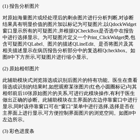
(1) 报告分析图片
对原始海量图片或经处理后的剩余图片进行分析判断,对诊断
结果具有明显价值的图片加以标记为可疑图片,以QdockWidget
窗口显示所有的可疑图片,并根据QCheckBox是否选中在报告
中进行选择显示。为可疑图片定义一个Print_ClickWidget类,包
含可疑图片QLabel、图片的描述QLineEdit、是否将图片及其
相关描述显示在病历报告分析部分中的复选框Qcheckbox。如
图8中下方所示,可疑图片进行缩小显示。
(2) 原始相邻图片
此辅助模块式浏览筛选或识别后图片的特有功能。医生在查看
筛选或识别的结果时,如想观察某张图片(红色小圆圈标记)与其
相邻前后10张原始图片的关系,可进行此模块操作,有利于医生
做出正确的诊断。此辅助模块在主界面的左边停靠窗口中进行
显示,同时该停靠窗口可在“窗口”菜单中进行选择,选择是否在
主界面上进行显示,可方便控制界面图片的浏览空间。如图8中
左边所示。
(3) 彩色进度条