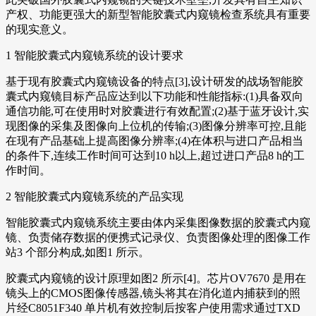
产权、功能更强大的新型智能胶囊式内窥镜检查系统具有重要
的现实意义。
1 智能胶囊式内窥镜系统的设计要求
基于现有胶囊式内窥镜设备的特点[3],设计研发的战场智能胶
囊式内窥镜目标产品应达到以下功能和性能指标:(1)具备双向
通信功能,可在使用时对胶囊进行有效配置;(2)基于蓝牙设计,实
现图像的采集及图像向上位机的传输;(3)图像分辨率可控,且能
在现有产品基础上提高图像分辨率;(4)在体积与进口产品相当
的条件下,连续工作时间可达到10 h以上,超过进口产品8 h的工
作时间。
2 智能胶囊式内窥镜系统的产品实现
智能胶囊式内窥镜系统主要由体内采集图像数据的胶囊式内窥
镜、负责储存数据的便携式记录仪、负责图像处理的图像工作
站3 个部分构成,如图1 所示。
胶囊式内窥镜的设计原理如图2 所示[4]。芯片OV7670 是用在
镜头上的CMOS图像传感器,镜头将其在消化道内捕获到的照
片经C8051F340 单片机有效控制后按客户使用需求通过TXD