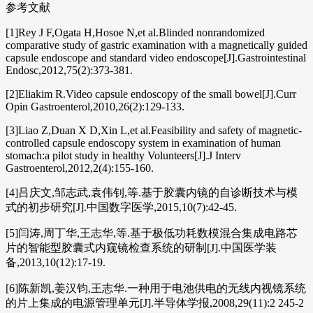
参考文献
[1]Rey J F,Ogata H,Hosoe N,et al.Blinded nonrandomized
comparative study of gastric examination with a magnetically guided
capsule endoscope and standard video endoscope[J].Gastrointestinal
Endosc,2012,75(2):373-381.
[2]Eliakim R.Video capsule endoscopy of the small bowel[J].Curr
Opin Gastroenterol,2010,26(2):129-133.
[3]Liao Z,Duan X D,Xin L,et al.Feasibility and safety of magnetic-
controlled capsule endoscopy system in examination of human
stomach:a pilot study in healthy Volunteers[J].J Interv
Gastroenterol,2012,2(4):155-160.
[4]吕庆文,邹志武,袁伟钊,等.基于胶囊内镜的自诊断技术与模
式的初步研究[J].中国数字医学,2015,10(7):42-45.
[5]闫涛,周丁华,王志华,等.基于极低功耗数模混合集成电路芯
片的智能型胶囊式内窥镜检查系统的研制[J].中国医学装
备,2013,10(12):17-19.
[6]陈新凯,姜汉钧,王志华.一种用于电池供电的无线内视镜系统
的片上集成的电源管理单元[J].半导体学报,2008,29(11):2 245-2