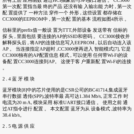
所有上层 应用函数 通过HCI抽象层与SPI接口通信 。 CC3000
第一次配 置指当最 终的产品 还没有输 入输出能 力时 , 第一次
配 置提供了 一种方法 穿件一个 外形 , 这些设置 都存储在
CC3000的EEPROM中 , 第一次配 置的基本 流程如图4所示 。
信标里的prefix值一般设 置为TTT,外部设备 发送带有 信标的
探 头 , 里面包括 要连接的AP的SSID和密码 。 CC3000接收并
解释探头后 , 将AP的连接信息写入EEPROM , 以后自动连入该
AP 。 当连接指定AP超时 ,CC3000便再进入 智能模式[7], 它是
CC3000独有的AP配置信息 模式 , 可以使用 任何带Wi-Fi的设
备配 置CC3000连接到AP。 这便于客 户重新配 置Wi-Fi的连接
。
2 . 4 蓝 牙 模 块
蓝牙模块[8]中的芯片使用的是CSR公司的BC41714,集成蓝牙
串行数据 透传(SPP),波特率最 高可达1.384 Mb/s, 正常工作 时
电流为20 m A, 模块采用 标准UART接口通信 。 使用之前 通
过AT指令进行 配置 。 本文配置 蓝牙为从 设备模式 ,波特率为
38.4 kb/s。
2 . 5 电 源 供 应