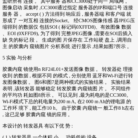
监听所有 连接 。 其中服务 器和CC3000处于同一 局域网 。
图像启动 采集时 ,CC3000通过指定 服务器的IP和端口号 连接
服务 器 。 accept ( ) 方法得到 响应后 , 服务器端 和客户端 就
形成了 一对互相 连接的Socket。 经CMOS图像传感 器JPEG压
缩得到 的数据仅 包括SOI ( 标记码0XFFD8)、有效图像 数据
、EOI (0XFFD9), 为了得到 完整JPEG图像 ,需要在SOI后插入
缺 失的标记 段 。 生成的图 片保存在 工作站硬 盘上 ,调用自
主 的胶囊内 窥镜图片 分析系统 进行显示 ,结果如图7所示 。
5 实验 与分析
胶囊内窥 镜使用n RF24L01+发送图像 数据 。 转发器处 理接
收到 的数据 , 根据不同 的模式 , 分别使用 蓝牙和Wi-Fi进行转
发图像数据 。 图6和图7是两种模式的实验结果 。 实验结果
表明 ,该转发器 能够稳定 转发胶囊 内窥镜图 片 。 不同组件
的平均功 耗如图8所示 。 可以见到 ,最为耗电的是CC3000。
Wi-Fi模式下总的耗电量为200 m A, 在2 000 m Ah的锂电源 的
工作环 境下 , 能工作10 h。 由于胶囊 内窥镜一 般工作8 h左右
, 这已足够 胶囊内窥 镜的应用 。
本设计的 转发器具 有以下优 势 :
( 1 ) 转发器是 一个体积 小 、 功耗低的 设备 。