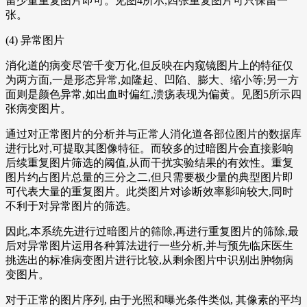
留少量重复图片即可。见图4所示,四张重复图片可只保留一
张。
(4) 异常图片
消化道的病变尽管千变万化,但反映在内窥镜图片上的特征仅
为两方面,一是形态异常,如隆起、凹陷、膨大、缩小等;另一方
面则是颜色异常,如出血时偏红,溃疡表现为偏黄。见图5所示四
张病变图片。
通过对正常图片的分析并与正常人消化道各部位图片的数据库
进行比对,可提取其图像特征。而较多的过暗图片会直接影响
后续重复图片筛选的阈值,从而干扰实验结果的有效性。重复
图片约占图片总量的三分之二,但只需要极少量的典型图片即
可代表大量的重复图片。此类图片对诊断效率影响较大,同时
不利于对异常图片的筛选。
因此,本系统先进行过暗图片的筛除,再进行重复图片的筛除,最
后对异常图片运用各种算法进行一些分析,并与预先临床医生
挑选出的标准病变图片进行比较,从剩余图片中识别出肿物病
变图片。
对于正常的图片序列, 由于光照和曝光条件类似, 其像素的平均