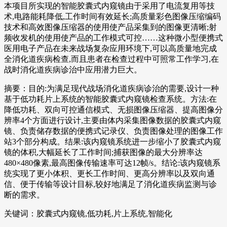
本项目所实现的智能胶囊式内窥镜由于采用了电流复用等技
术,电路能耗降低,工作时间有效延长;高质量彩色图像压缩编码
技术和高效图像压缩器的使用使产品采集到的图像更清晰;射
频收发机的使用使产品的工作模式可控……这种微小型便携式
医用电子产品在未来战场复杂应用环境下,可以高质量地完成
全消化道疾病检查,而且患者在检查过程中可照常工作学习,在
战时消化道疾病诊治中应用潜力巨大。
摘要：目的:为满足现代战场消化道疾病诊治的需要,设计一种
基于低功耗片上系统的智能胶囊式内窥镜检查系统。方法:在
降低功耗、双向可控通信模式、无损图像压缩器、提高图像分
辨率4个方面进行设计,主要由体内采集图像数据的胶囊式内窥
镜、负责储存数据的便携式记录仪、负责图像处理的图像工作
站3个部分构成。结果:该内窥镜系统进一步缩小了胶囊式内窥
镜的体积,大幅延长了工作时间;捕获图像的最大分辨率达
480×480像素,最高图像传输速率可达12帧/s。结论:该内窥镜系
统实现了更小体积、更长工作时间、更高分辨率以及双向通
信、便于传输等设计目标,较好地满足了消化道疾病监测与诊
断的需求。
关键词：胶囊式内窥镜,低功耗,片上系统,智能化