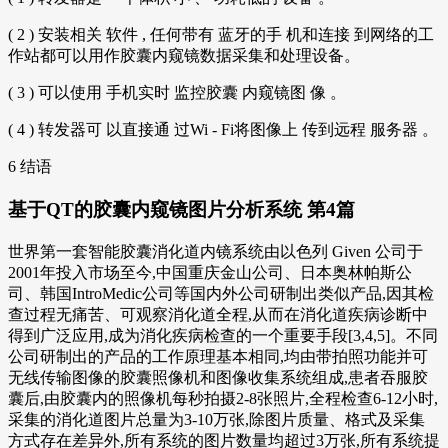
( 2 ) 安装相关 软件 , 任何带有 蓝牙的手 机和连接 到网络的工
作站都可以用作胶囊内窥镜数据采集和处理设备。
( 3 ) 可以使用 手机实时 监控胶囊 内窥镜图 像 。
( 4 ) 转发器可 以直接通 过Wi - Fi将图像上 传到远程 服务器 。
6 结语
基于QT的胶囊内窥镜图片分析系统 第4篇
世界第一套智能胶囊消化道内镜系统由以色列 Given 公司于
2001年投入市场至今,中国重庆金山公司、日本奥林帕斯公
司、韩国IntroMedic公司等国内外公司研制出类似产品,因其检
查过程无痛苦、可观察消化道全程,从而在消化道疾病诊断中
得到广泛应用,成为消化疾病检查的一个重要手段[3,4,5]。不同
公司研制出的产品的工作原理基本相同,均由带拍照功能并可
无线传输图像的胶囊照像机和图像收集系统组成,患者吞服胶
囊后,由胶囊内的照像机每秒拍摄2-8张照片,全程检查6-12小时,
采集的消化道图片总量为3-10万张,除图片质量、格式及采集
方式存在差异外,所有系统的图片数量均超过3万张,所有系统提