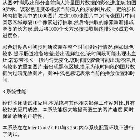
从图8中截取出部分当前病人海量图片数据的彩色进度条,如图
9所示。该彩色进度条根据当前病人的原始图片,按一定的步长
均匀抽取其中的1000图片,在这1000张图片中,对每张图片中间
圆形区域每隔10个像素进行抽取,然后将抽取的像素重新排成
窄宽的长方形,最后将1000个长方形按抽取顺序排列形成彩色
进度条。
彩色进度条可初步判断胶囊在整个时间段运行情况,例如绿色
较多,提示肠道准备较差;若出现鲜红色,该时间段可能出现出血
灶;若彩带很长一段均匀无变化,该时间段胶囊可能出现停滞,具
有较多的重复图片;若出现黑色区域,提示为该时间段的图片数
据为过暗无效图片。图9中浅色标记表示当前的播放位置和时
间。
3 系统性能
经过临床测试和应用,本系统与其他相关影像工作站对比,具有
较好的应用成效。本系统能极大地提高医生的阅片速度,同时
保证诊断的正确性。
本系统在在Inter Core2 CPU与3.25G内存系统配置环境下进行
了测试。