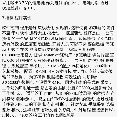
采用输出3.7 V的锂电池 作为电源 的供应 。 电池可以 通过
USB线进行充 电 。
3 控制 程序实现
软件控制 程序是分 层模块化 实现的 , 这样使得 添加新的 硬件
不至 于对软件 进行大规 模改动 。 底层驱动 程序是由ST公司
提供 的一个完 整的STM32设备固件 库 。 该库提供 了STM32
所有外设 的底层驱 动函数 ,开发人员 可以不需 要自己编 写驱
动函 数而在这 些底层函 数的基础 上编写应 用程序 。
CC3000使用官方 提供Hostdriver驱动库 ,该驱动提 供芯片配 置
以及芯 片联网的 所有操作 函数库 。 上层应用 层包括数 据处
理 、系统配置 等模块 。 STM32通过SPI初始化CC3000和RF
射频模块。 配置n RF24L01+ 为接收模 式 , 自动应答 , 每次传
输32 B数据 。 为了确保 数据接收 与发送的 同步操作
,CC3000的数据包 也设置为32 B。 因为针对 的是远程 采集 ,
工作站的IP地址一般 是固定的 ,因此配置CC3000为服务端 的
工作模 式 。 适配器工 作时 , 从RF的SPI口读取到 的数据先 存
到存储 缓冲器中 。 然后由STM32根据选择 的模式 ,通过检测
连接到GPIO口的开关 状态进判 断 。 针对安卓 手机采集 选择
蓝牙 模式 , 这样能节 省转发器 的功耗 , 针对远程 连接选择Wi-
Fi模式 。 转发器的 工作流程 如图5所示 。