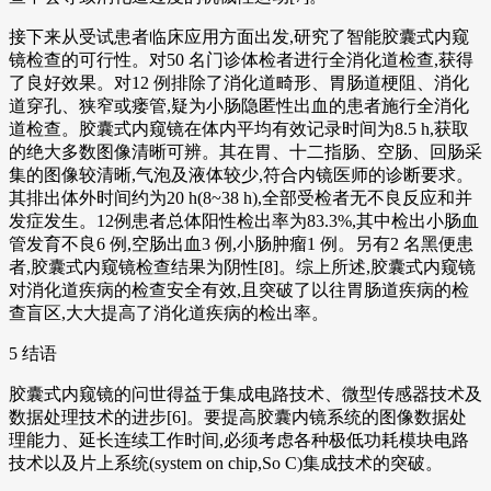
接下来从受试患者临床应用方面出发,研究了智能胶囊式内窥
镜检查的可行性。对50 名门诊体检者进行全消化道检查,获得
了良好效果。对12 例排除了消化道畸形、胃肠道梗阻、消化
道穿孔、狭窄或瘘管,疑为小肠隐匿性出血的患者施行全消化
道检查。胶囊式内窥镜在体内平均有效记录时间为8.5 h,获取
的绝大多数图像清晰可辨。其在胃、十二指肠、空肠、回肠采
集的图像较清晰,气泡及液体较少,符合内镜医师的诊断要求。
其排出体外时间约为20 h(8~38 h),全部受检者无不良反应和并
发症发生。12例患者总体阳性检出率为83.3%,其中检出小肠血
管发育不良6 例,空肠出血3 例,小肠肿瘤1 例。另有2 名黑便患
者,胶囊式内窥镜检查结果为阴性[8]。综上所述,胶囊式内窥镜
对消化道疾病的检查安全有效,且突破了以往胃肠道疾病的检
查盲区,大大提高了消化道疾病的检出率。
5 结语
胶囊式内窥镜的问世得益于集成电路技术、微型传感器技术及
数据处理技术的进步[6]。要提高胶囊内镜系统的图像数据处
理能力、延长连续工作时间,必须考虑各种极低功耗模块电路
技术以及片上系统(system on chip,So C)集成技术的突破。