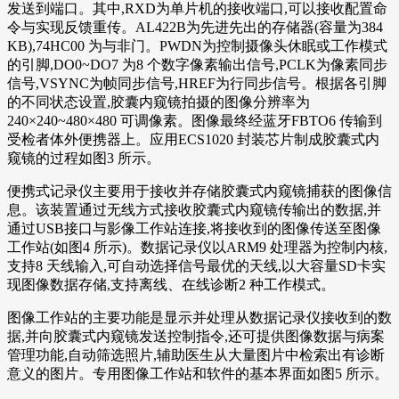
发送到端口。其中,RXD为单片机的接收端口,可以接收配置命
令与实现反馈重传。AL422B为先进先出的存储器(容量为384
KB),74HC00 为与非门。PWDN为控制摄像头休眠或工作模式
的引脚,DO0~DO7 为8 个数字像素输出信号,PCLK为像素同步
信号,VSYNC为帧同步信号,HREF为行同步信号。根据各引脚
的不同状态设置,胶囊内窥镜拍摄的图像分辨率为
240×240~480×480 可调像素。图像最终经蓝牙FBTO6 传输到
受检者体外便携器上。应用ECS1020 封装芯片制成胶囊式内
窥镜的过程如图3 所示。
便携式记录仪主要用于接收并存储胶囊式内窥镜捕获的图像信
息。该装置通过无线方式接收胶囊式内窥镜传输出的数据,并
通过USB接口与影像工作站连接,将接收到的图像传送至图像
工作站(如图4 所示)。数据记录仪以ARM9 处理器为控制内核,
支持8 天线输入,可自动选择信号最优的天线,以大容量SD卡实
现图像数据存储,支持离线、在线诊断2 种工作模式。
图像工作站的主要功能是显示并处理从数据记录仪接收到的数
据,并向胶囊式内窥镜发送控制指令,还可提供图像数据与病案
管理功能,自动筛选照片,辅助医生从大量图片中检索出有诊断
意义的图片。专用图像工作站和软件的基本界面如图5 所示。