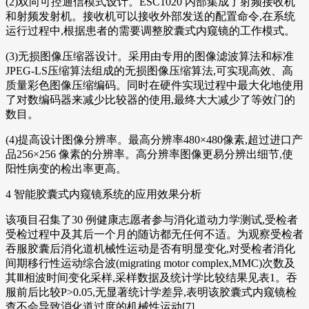
(2)双向可控通信模式设计。ESC1020 内部集成了射频接收机
和射频发射机。接收机可以接收外部发送的配置命令,在系统
运行过程中,根据患者的需要调整胶囊式内窥镜的工作模式。
(3)无损图像压缩器设计。采用由专用的图像滤波算法和标准
JPEG-LS压缩算法组成的无损图像压缩算法,可实现高效、高
质量彩色图像压缩编码。同时在硬件实现过程中最大化地使用
了对数编码器来减少比较器的使用,最终大大减少了等效门的
数目。
(4)提高设计图像分辨率。最高分辨率480×480像素,超过进口产
品256×256 像素的分辨率。高分辨率图像更易分辨出细节,使
阳性病变的检出率更高。
4 智能胶囊式内窥镜系统的应用效果分析
该项目召集了30 例健康志愿者参与消化道动力学测试,受检者
受检过程中及其后一个月的随访都无任何不适。为观察受检者
吞服胶囊后消化道机械性运动是否有明显变化,对受检者消化
间期移行性运动综合波(migrating motor complex,MMC)次数及
其Ⅲ相波时间变化采样,采样数据及统计学比较结果见表1。吞
服前后比较P>0.05,无显著统计学差异,表明该胶囊式内窥镜检
查不会导致消化道过度的机械性运动[7]。