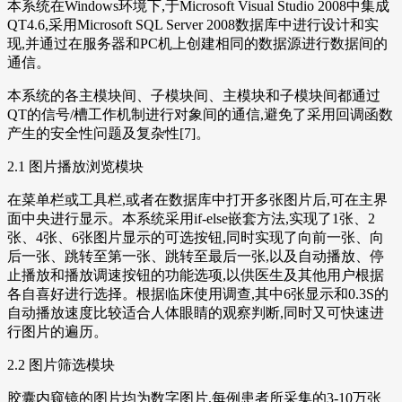
本系统在Windows环境下,于Microsoft Visual Studio 2008中集成
QT4.6,采用Microsoft SQL Server 2008数据库中进行设计和实
现,并通过在服务器和PC机上创建相同的数据源进行数据间的
通信。
本系统的各主模块间、子模块间、主模块和子模块间都通过
QT的信号/槽工作机制进行对象间的通信,避免了采用回调函数
产生的安全性问题及复杂性[7]。
2.1 图片播放浏览模块
在菜单栏或工具栏,或者在数据库中打开多张图片后,可在主界
面中央进行显示。本系统采用if-else嵌套方法,实现了1张、2
张、4张、6张图片显示的可选按钮,同时实现了向前一张、向
后一张、跳转至第一张、跳转至最后一张,以及自动播放、停
止播放和播放调速按钮的功能选项,以供医生及其他用户根据
各自喜好进行选择。根据临床使用调查,其中6张显示和0.3S的
自动播放速度比较适合人体眼睛的观察判断,同时又可快速进
行图片的遍历。
2.2 图片筛选模块
胶囊内窥镜的图片均为数字图片,每例患者所采集的3-10万张