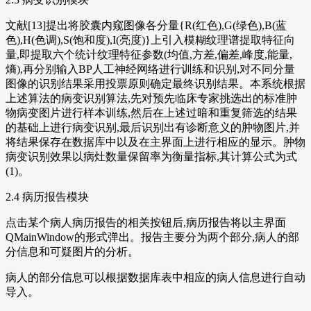
文献[13]提出将胶囊内窥图像各分量{R(红色),G(绿色),B(蓝
色),H(色调),S(饱和度),I(亮度)}上引入模糊纹理谱提取特征向
量,即提取六个统计纹理特征参数(均值,方差,偏差,峰度,能量,
熵),再分别输入BP人工神经网络进行训练和识别,对不同分量
图像的识别结果采用投票原则确定最终识别结果。本系统根据
上述算法的病变识别算法,先对预先临床专家挑选出的标准肿
物病变图片进行样本训练,然后在上述过暗和重复筛选的结果
的基础上进行病变识别,最后识别出有诊断意义的肿物图片,并
将结果保存在数据库中以及在主界面上进行相应的显示。肿物
病变识别效果以病灶数量保留率为衡量指标,其计算公式为式
(1)。
2.4 病历报告模块
点击某个病人病历报告的相关按钮后,病历报告将以主界面
QMainWindow的形式弹出。报告主要分为两个部分,病人的部
分信息和可疑图片的分析。
病人的部分信息可以根据数据库表中相应的病人信息进行自动
导入。