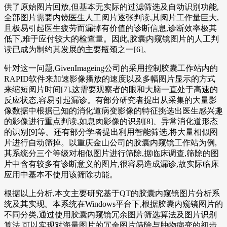
供了原始图片回放,但基本无实际的过滤筛选及自动识别功能,
全部图片需要内镜医生人工阅片逐张判读,其阅片工作量巨大,
且极易引起医生疲劳而漏掉有价值的诊断信息,诊断效率极其
低下,难于应付较大的检查量。因此,胶囊内窥镜图片的人工判
读已成为制约其发展的主要瓶颈之一[6]。
针对这一问题,GivenImageing公司的采用控制胶囊工作站内的
RAPID软件来加速影像播放的速度以及多幅图片显示的方式
来缩短阅片时间[7],这需要观察者的眼和大脑一直处于高速的
反应状态,容易引起漏诊。有部分研究者提出从采集的大量影
像数据中根据已知的消化道病变影像的特征挑选出医生感兴趣
的影像进行重点判读,如息肉影像的识别[8]、异常消化道形态
的识别[9]等。还有部分学者提出利用智能筛选,将大量相似图
片进行自动筛掉。以重庆金山公司的胶囊内窥镜工作站为例,
其系统分三个等级对相似图片进行筛除,据临床调查,筛除的图
片中含有较多有诊断意义的图片,很容易造成漏诊,故实际临床
应用中基本不使用该筛除功能。
根据以上分析,本文主要研究基于QT的胶囊内窥镜图片分析系
统及其实现。本系统在Windows平台下,根据胶囊内窥镜图片的
不同分类,通过使用胶囊内窥镜冗余图片筛选算法及图片识别
算法,可以实现对海量图片的冗余图片筛除与肿物病变的初步