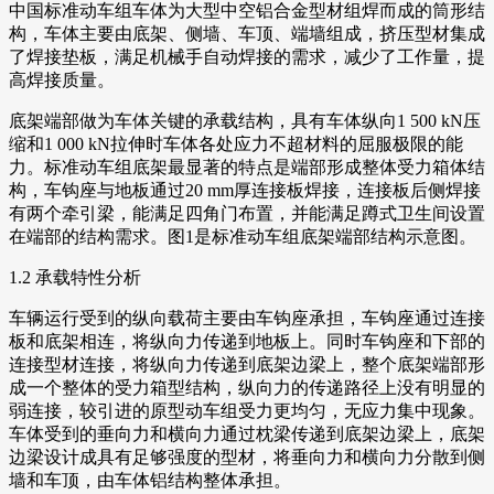
中国标准动车组车体为大型中空铝合金型材组焊而成的筒形结
构，车体主要由底架、侧墙、车顶、端墙组成，挤压型材集成
了焊接垫板，满足机械手自动焊接的需求，减少了工作量，提
高焊接质量。
底架端部做为车体关键的承载结构，具有车体纵向1 500 kN压
缩和1 000 kN拉伸时车体各处应力不超材料的屈服极限的能
力。标准动车组底架最显著的特点是端部形成整体受力箱体结
构，车钩座与地板通过20 mm厚连接板焊接，连接板后侧焊接
有两个牵引梁，能满足四角门布置，并能满足蹲式卫生间设置
在端部的结构需求。图1是标准动车组底架端部结构示意图。
1.2 承载特性分析
车辆运行受到的纵向载荷主要由车钩座承担，车钩座通过连接
板和底架相连，将纵向力传递到地板上。同时车钩座和下部的
连接型材连接，将纵向力传递到底架边梁上，整个底架端部形
成一个整体的受力箱型结构，纵向力的传递路径上没有明显的
弱连接，较引进的原型动车组受力更均匀，无应力集中现象。
车体受到的垂向力和横向力通过枕梁传递到底架边梁上，底架
边梁设计成具有足够强度的型材，将垂向力和横向力分散到侧
墙和车顶，由车体铝结构整体承担。