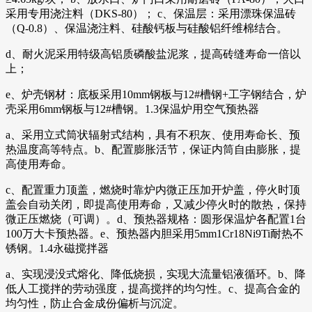
采用专用浇注料（DKS-80）； c、保温层：采用漂珠保温砖
（Q-0.8）、保温浇注料、硅酸钙板与硅酸铝纤维棉结合。
d、耐火泥采用特级高铝质磷酸盐泥浆，提高砖缝寿命一倍以
上；
e、炉壳钢材：底板采用10mm钢板与12#槽钢+工字钢结合，炉
壳采用6mm钢板与12#槽钢。1.3保温炉用空气预热器
a、采用立式筒状辐射式结构，具有不积灰、使用寿命长、预
热温度高等特点。b、配置膨胀活节，保证内筒自由膨胀，提
高使用寿命。
c、配置重力顶盖，燃烧时靠炉内微正压加开炉盖，停火时顶
盖会自动关闭，即提高使用寿命，又减少停火时的散热，保持
微正压燃烧（可调）。d、预热器规格：圆形保温炉各配置1台
100万大卡预热器。e、预热器内胆采用5mm1Cr18Ni9Ti耐热不
锈钢。1.4永磁搅拌器
a、实现浸没式熔化、降低烧损，实现大流量铝液循环。b、降
低人工搅拌的劳动强度，提高搅拌的均匀性。c、提高合金的
均匀性，防止合金成份偏析与沉淀。