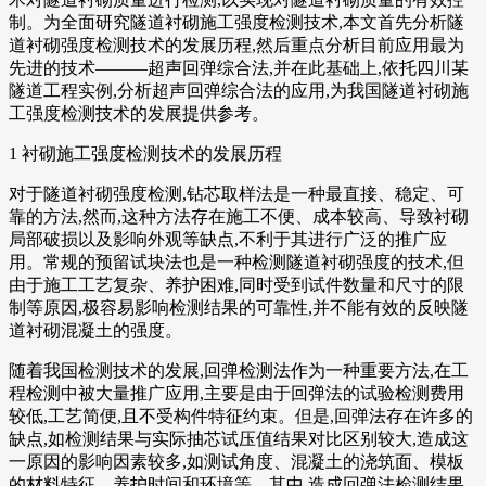
制。为全面研究隧道衬砌施工强度检测技术,本文首先分析隧
道衬砌强度检测技术的发展历程,然后重点分析目前应用最为
先进的技术———超声回弹综合法,并在此基础上,依托四川某
隧道工程实例,分析超声回弹综合法的应用,为我国隧道衬砌施
工强度检测技术的发展提供参考。
1 衬砌施工强度检测技术的发展历程
对于隧道衬砌强度检测,钻芯取样法是一种最直接、稳定、可
靠的方法,然而,这种方法存在施工不便、成本较高、导致衬砌
局部破损以及影响外观等缺点,不利于其进行广泛的推广应
用。常规的预留试块法也是一种检测隧道衬砌强度的技术,但
由于施工工艺复杂、养护困难,同时受到试件数量和尺寸的限
制等原因,极容易影响检测结果的可靠性,并不能有效的反映隧
道衬砌混凝土的强度。
随着我国检测技术的发展,回弹检测法作为一种重要方法,在工
程检测中被大量推广应用,主要是由于回弹法的试验检测费用
较低,工艺简便,且不受构件特征约束。但是,回弹法存在许多的
缺点,如检测结果与实际抽芯试压值结果对比区别较大,造成这
一原因的影响因素较多,如测试角度、混凝土的浇筑面、模板
的材料特征、养护时间和环境等。其中,造成回弹法检测结果