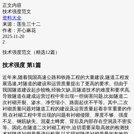
正文内容
技术强度范文
资料大全
来源：莲生三十二
作者：开心麻花
2025-11-20
2
技术强度范文（精选12篇）
技术强度 第1篇
近年来,随着我国高速公路和铁路工程的大量建设,隧道工程发
展迅速,对隧道的建设和运营质量提出了更高的要求。但由于
我国隧道建设起步较晚,经验欠缺,且隧道技术的难度和要求高,
导致隧道在建成运营过程中常出现一些病害问题,比如隧道二
次衬砌开裂、渗水、净空缩小、路面起伏不平等。其中,二次
衬砌质量问题对隧道工程的建设及运营质量起着非常重要的作
用,在衬砌工程中常出现的问题有衬砌侵限、厚度不够、强度
不足、钢筋缺失、混凝土蜂窝、背后及内部存在空洞及不密实
等。因此,在隧道二次衬砌工程中,迫切需要采取高效的检测技
术对隧道衬砌质量进行检测,以实现对隧道衬砌质量的有效控