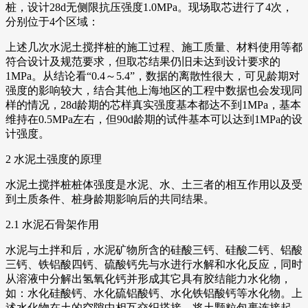
桩，设计28d无侧限抗压强度1.0MPa。现场取芯进行了4次，
分别位于4个区域：
上述几次水泥土搅拌桩的施工过程、施工质量、材料使用等都
符合设计及规范要求，但取芯结果仍旧未达到设计要求的
1MPa。从结论看“0.4～5.4”，数据的离散性很大，可见龄期对
强度的影响较大，结合其他上海地区的工程中数据也会发现同
样的情况，28d龄期的芯样真实强度基本都达不到1MPa，基本
维持在0.5MPa左右，但90d龄期的试件基本可以达到1MPa的设
计强度。
2 水泥土强度的原理
水泥土搅拌桩桩体强度是水泥、水、土三者的相互作用以及受
到土质条件、桩身龄期影响后的共同结果。
2.1 水泥石骨架作用
水泥与土拌和后，水泥矿物所含的硅酸三钙、硅酸二钙、铝酸
三钙、铁铝酸四钙、硫酸钙先与水进行水解和水化反应，同时
从溶液中分解出氢氧化钙并形成其它具有胶结能力水化物，
如：水化硅酸钙、水化硫铝酸钙、水化铁铝酸钙等水化物。上
述水化物在土的空隙中相互交织搭接，将土颗粒包裹连接起