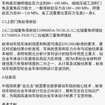
车钩座后侧焊缝处应力达到80～100 MPa。端墙压缩工况时门
角及窗角应力较大，一般母材处应力在180～200 MPa，焊缝
处应力在80～110 MPa。各工况重要位置应力见表2～表4。
2.5上部门角处母材处
2.6二位端窗角母材处E1996005A-T6-56.31.3二位端窗角焊缝处
E1716005A-T639.73二位端第三窗角焊缝处
标准动车组车体的强度和刚度均满足EN12663标准的要求。通
过对试验结果分析发现，车体的变形和应力分布与试验结果基
本相符，表明有限元分析计算对设计的指导作用意义重大，铝
合金车体设计应避免在高应力区焊接，因为6系铝合金材料焊
缝强度只有母材强度的二分之一。从计算及试验结果看，标准
动车组新型铝合金车体结构设计是成功的。
4 结束语
中国高铁要“走出去”就需要全面掌握动车组的核心技术，标准
动车组铝合金车体设计完全正向设计，拥有完全自主知识产
权，为我国高速动车组铝合金车体设计积累了宝贵经验。
参考文献