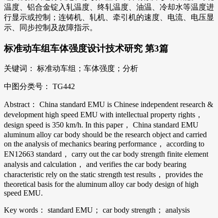
温度、铝合金锭入轧温度、终轧温度、油温、冷却水等温度进
行显示或控制；连铸机、轧机、牵引机的速度、电流、电压显
示、同步控制及故障指示。
标准动车组车体强度设计技术研究 第3篇
关键词： 标准动车组；车体强度；分析
中图分类号： TG442
Abstract： China standard EMU is Chinese independent research &
development high speed EMU with intellectual property rights，
design speed is 350 km/h. In this paper， China standard EMU
aluminum alloy car body should be the research object and carried
on the analysis of mechanics bearing performance， according to
EN12663 standard， carry out the car body strength finite element
analysis and calculation， and verifies the car body bearing
characteristic rely on the static strength test results， provides the
theoretical basis for the aluminum alloy car body design of high
speed EMU.
Key words： standard EMU； car body strength； analysis