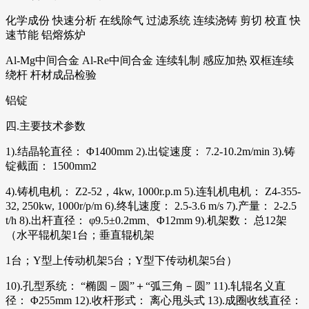
化学成份 快速分析 在线除气 过滤系统 连续浇铸 剪切 校直 快
速节能 铝熔炼炉
Al-Mg中间合金 Al-Re中间合金 连续轧制 感应加热 双框连续
绕杆 杆材成品检验
铝锭
四.主要技术参数
1).结晶轮直径： Φ1400mm 2).出锭速度： 7.2-10.2m/min 3).铸
锭截面： 1500mm2
4).铸机电机： Z2-52，4kw, 1000r.p.m 5).连轧机电机： Z4-355-
32, 250kw, 1000r/p/m 6).终轧速度： 2.5-3.6 m/s 7).产量： 2-2.5
t/h 8).出杆直径： φ9.5±0.2mm、Φ12mm 9).机架数： 总12架
（水平辊机架1台；垂直辊机架
1台；Y型上传动机架5台；Y型下传动机架5台）
10).孔型系统： “椭圆－圆”＋“弧三角－圆” 11).轧辊名义直
径： Φ255mm 12).收杆形式： 离心甩头式 13).成圈收线直径：