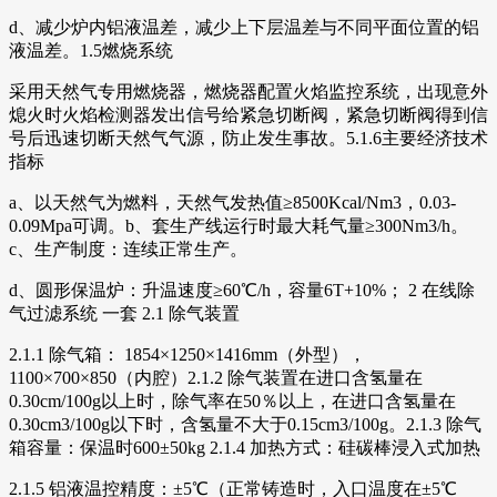
d、减少炉内铝液温差，减少上下层温差与不同平面位置的铝
液温差。1.5燃烧系统
采用天然气专用燃烧器，燃烧器配置火焰监控系统，出现意外
熄火时火焰检测器发出信号给紧急切断阀，紧急切断阀得到信
号后迅速切断天然气气源，防止发生事故。5.1.6主要经济技术
指标
a、以天然气为燃料，天然气发热值≥8500Kcal/Nm3，0.03-
0.09Mpa可调。b、套生产线运行时最大耗气量≥300Nm3/h。
c、生产制度：连续正常生产。
d、圆形保温炉：升温速度≥60℃/h，容量6T+10%； 2 在线除
气过滤系统 一套 2.1 除气装置
2.1.1 除气箱： 1854×1250×1416mm（外型），
1100×700×850（内腔）2.1.2 除气装置在进口含氢量在
0.30cm/100g以上时，除气率在50％以上，在进口含氢量在
0.30cm3/100g以下时，含氢量不大于0.15cm3/100g。2.1.3 除气
箱容量：保温时600±50kg 2.1.4 加热方式：硅碳棒浸入式加热
2.1.5 铝液温控精度：±5℃（正常铸造时，入口温度在±5℃