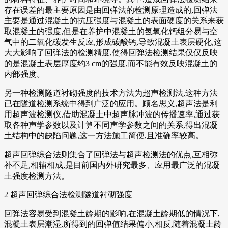
存在误差的最主要原因是由回弹法的检测原理造成的,回弹法
主要是通过混凝土的抗压强度与混凝土的表面硬度的关系来获
取混凝土的强度,但是在养护中混凝土的氢氧化钙组分易与空
气中的二氧化碳发生反应,形成碳酸钙,导致混凝土表层硬化,这
大大影响了回弹法的检测精度,使得回弹法检测结果仅仅反映
的是混凝土表层厚度约3 cm的强度,而不能有效反映混凝土的
内部强度。
另一种检测隧道衬砌强度的技术方法为超声检测法,这种方法
已在隧道检测系统中得到广泛的应用。顾名思义,超声法是利
用超声波检测仪,借助混凝土中超声脉冲波的传播速率,通过获
取各种声学参数以及计算不同声学参数之间的关系,得出混凝
土结构中的缺陷问题,这一方法施工简便,且准确率较高。
超声回弹综合法则集合了回弹法与超声检测法的优点,互相弥
补不足,相辅相成,是目前国内外研究最多、应用最广泛的混凝
土强度检测方法。
2 超声回弹综合法检测隧道衬砌强度
回弹法容易受到混凝土龄期的影响,在混凝土龄期低的情况下,
混凝土表层潮湿,所得到的回弹值结果偏小,相反,随着混凝土龄