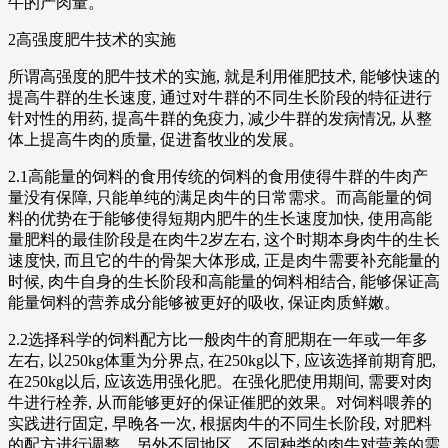
牛的产肉量。
2高强度肥牛技术的实施
所谓高强度的肥牛技术的实施, 就是利用催肥技术, 能够快速的
提高牛群的生长速度, 通过对牛群的不同生长阶段的特征进行
针对性的用药, 提高牛群的免疫力, 减少牛群的发病情况, 从整
体上提高牛肉的质量, 促进畜牧业的发展。
2.1高能量的饲料的食用传统的饲料的食用使得牛群的牛肉产
量没有保障, 只能单纯的满足肉牛的日常需求。而高能量的饲
料的优势在于能够使得短期内肥牛的生长速度加快, 使用高能
量肥料的最佳阶段是在肉牛2岁左右, 这个时期本身肉牛的生长
速度快, 而且它的牛的骨架大体形成, 正是肉牛需要补充能量的
时候, 肉牛自身的生长阶段和高能量的饲料相结合, 能够保证高
能量饲料的营养成分能够被更好的吸收, 保证肉质鲜嫩。
2.2选择科学的饲料配方比一般肉牛的育肥期在一年或一年多
左右, 以250kg体重为分界点, 在250kg以下, 应该选择前期育肥,
在250kg以后, 应该选用强化肥。在强化肥使用期间, 需要对肉
牛进行栓养, 从而能够更好的保证催肥的效果。对饲料喂养的
实践进行固定, 早晚各一次, 根据肉牛的不同生长阶段, 对肥料
的配方进行调整。另外不同地区、不同种类的肉牛对营养的需