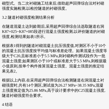
砌型式。当二次衬砌施工结束后,借助超声回弹综合法对衬砌
强度实施检测,以检控隧道的衬砌强度。
3.2 隧道衬砌强度检测结果分析
在隧道混凝土达到龄期后,采用超声回弹综合法选取隧道右洞
K87+025~K87+085段进行混凝土强度检测,以评价隧道的衬砌
强度,检测结果如表1所示。
根据表1得到的隧道衬砌混凝土抗压强度值,对测区不小于10个
的混凝土抗压强度按平均值与标准差处理。如果混凝土强度等
级大于C20,且标准差小于5.5 MPa,则衬砌构件测试段作为一批
混凝土强度;如果测区小于10个或标准差大于5.5 MPa,则根据最
小值原则,按单个构件推算混凝土强度。混凝土强度的推定结
果见表2。
根据以上内容,在采用超声回弹综合法检测隧道右洞混凝土衬
砌强度时,共有14个测区,测试值为26.27 MPa~38.35 MPa,混凝
土强度推定值为25.86 MPa,高于设计要求中的C25混凝土强度,
隧道衬砌强度符合要求。
4 结语