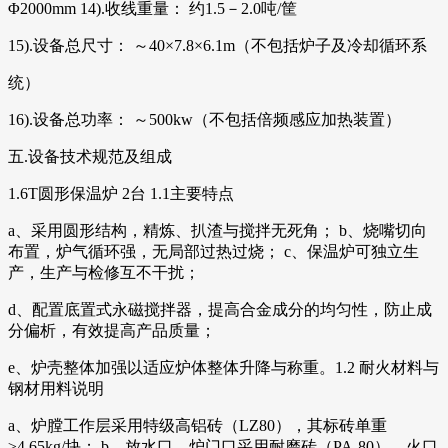
Φ2000mm 14).收线重量： 约1.5－2.0吨/筐
15).设备总尺寸： ～40×7.8×6.1m（不包括炉子及冷却循环系
统）
16).设备总功率： ～500kw（不包括倍频感应加热装置）
五.设备技术规范及组成
1.6T圆形保温炉 2台 1.1主要特点
a、采用圆形结构，精炼、扒渣与搅拌无死角； b、烧嘴切向
布置，炉气循环强，无局部过热过烧； c、保温炉可独立生
产，生产与检修互不干扰；
d、配置底置式永磁搅拌器，提高合金成分的均匀性，防止成
分偏析，有效提高产品质量；
e、炉壳整体加强以适应炉体整体升降与称重。1.2 耐火材料与
钢材用料说明
a、炉膛工作层采用特级高铝砖（LZ80），其标砖单重
≥4.65kg/块； b、放水口、炉门口采用耐磨砖（PA-80），火口