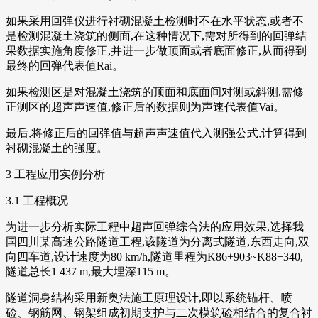
如果采用回弹仪进行衬砌混凝土检测时不在水平状态,或者不
是检测混凝土浇筑的侧面,在这种情况下,需对所得到的回弹结
果数据实施角度修正,并进一步做顶面或者底面修正,从而得到
最终的回弹代表值Rai。
如果检测区是对混凝土浇筑的顶面和底面间对测或斜测,需修
正测区的超声声速值,修正后的数据则为声速代表值Vai。
最后,将修正后的回弹值与超声声速值代入测强公式,计算得到
衬砌混凝土的强度。
3 工程应用实例分析
3.1 工程概况
为进一步分析实际工程中超声回弹综合法的应用效果,选择我
国四川某高速公路隧道工程,该隧道为分离式隧道,东西走向,双
向四车道,设计速度为80 km/h,隧道里程为K86+903~K88+340,
隧道总长1 437 m,最大埋深115 m。
隧道洞身结构采用新奥法施工原理设计,即以系统锚杆、喷
硷、钢筋网、钢架组成初期支护与二次模筑硷相结合的复合衬