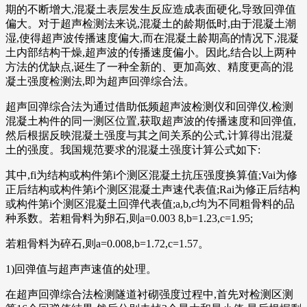
期的不断增大,混凝土表层发生反应造成表面硬化,导致回弹值
偏大。对于超声检测法来说,混凝土的龄期低时,由于混凝土潮
湿,使得超声波传播速度偏大,而在混凝土龄期高的情况下,混凝
土内部结构干燥,超声波的传播速度偏小。因此,结合以上两种
方法的优缺点,诞生了一种全新的、更加高效、精度更高的混
凝土强度检测法,即为超声回弹综合法。
超声回弹综合法为通过借助低频超声波检测仪和回弹仪,检测
混凝土构件的同一测区位置,获取超声波的传播速度和回弹值,
然后根据反映混凝土强度与其之间关系的公式,计算得出混凝
土的强度。我国规范要求的混凝土强度计算公式如下:
其中,fi为结构或构件第i个测区混凝土抗压强度换算值;Vai为修
正后结构或构件第i个测区混凝土声速代表值;Rai为修正后结构
或构件第i个测区混凝土回弹代表值;a,b,c均为不同粗骨料的品
种系数。若粗骨料为卵石,则a=0.003 8,b=1.23,c=1.95;
若粗骨料为碎石,则a=0.008,b=1.72,c=1.57。
1)回弹值与超声声速值的处理。
在超声回弹综合法检测隧道衬砌强度过程中,首先对检测区测