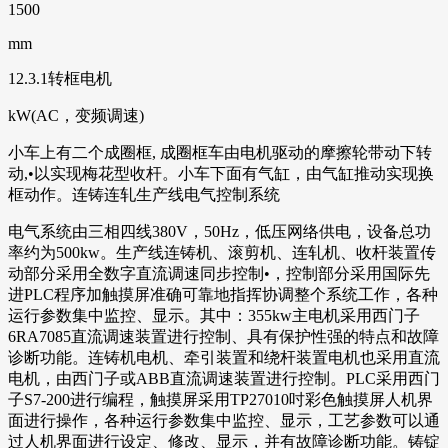
1500
mm
12.3.1转框电机
kW(AC，变频调速)
小车上有二个成圈框, 成圈框车由电机驱动的摩擦轮带动下转
动,•以实现梅花型收杆。小车下面有气缸，由气缸推动实现换
框动作。连铸连轧生产线电气控制系统
电气系统由三相四线380V，50Hz，低压网络供电，设备总功
率约为500kw。生产线连铸机、滚剪机、连轧机、收杆装置传
动部分采用全数字直流调速同步控制•，控制部分采用国际先
进PLC程序加触摸屏准确可靠地指挥协调整个系统工作，各种
运行参数集中监控、显示。其中：355kw主电机采用西门子
6RA7085直流调速装置进行控制、具有保护性强的特点和故障
诊断功能。连铸机电机、牵引装置和绕杆装置电机也采用直流
电机，由西门子或ABB直流调速装置进行控制。PLC采用西门
子S7-200进行编程，触摸屏采用TP27010吋彩色触摸屏人机界
面进行操作，各种运行参数集中监控、显示，工艺参数可以通
过人机界面进行设定、修改、显示，并有故障诊断功能。铸锭