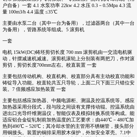
户自备）一套 4.1 水泵功率 22kw 4.2 水压 0.3－0.5Mpa 4.3 流
量 100m3/h 4.4 温度 ≤35℃
主要由水泵二台（其中一台为备用），过滤器两台（其中一台
为备用），管路系统等组成。5 滚剪机
一套
电机 15kW(DC)铸坯剪切长度 700 mm 滚剪机由一交流电机驱
动，针摆减速机减速。滚剪机滚轮上分别装有两把刀，作对滚
剪切，剪切长度700mm左右。校直装置 一套
主要包括传动机构、校直机构、校直部分具有主动校直功能和
铸锭导入功能。校直轮共五只导轮，上面二只下面三只错位安
装。7 倍频感应加热装置 一套
主要包括感应加热器、中频电源柜、测温及控温系统等。感应
加热器采用分段式，段与段之间设有支撑传动辊。控温系统由
进出口光导纤维测温仪，智能仪表及模拟转换系统等构成。能
适应铝合金锭轧制前加热温度的工艺要求：由440℃－480℃加
热到490℃－520℃；其冷却水管的主管用不锈钢管，接头部分
用铜接头。装置的铜排采用胶木保护，外加安全罩壳。7.1中