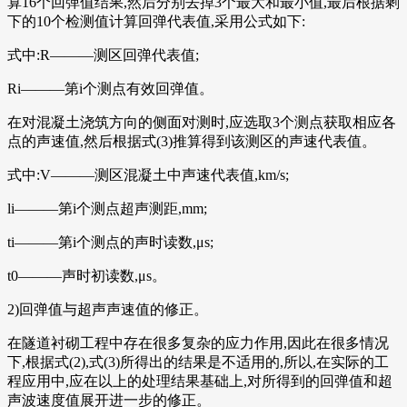
算16个回弹值结果,然后分别去掉3个最大和最小值,最后根据剩
下的10个检测值计算回弹代表值,采用公式如下:
式中:R———测区回弹代表值;
Ri———第i个测点有效回弹值。
在对混凝土浇筑方向的侧面对测时,应选取3个测点获取相应各
点的声速值,然后根据式(3)推算得到该测区的声速代表值。
式中:V———测区混凝土中声速代表值,km/s;
li———第i个测点超声测距,mm;
ti———第i个测点的声时读数,μs;
t0———声时初读数,μs。
2)回弹值与超声声速值的修正。
在隧道衬砌工程中存在很多复杂的应力作用,因此在很多情况
下,根据式(2),式(3)所得出的结果是不适用的,所以,在实际的工
程应用中,应在以上的处理结果基础上,对所得到的回弹值和超
声波速度值展开进一步的修正。