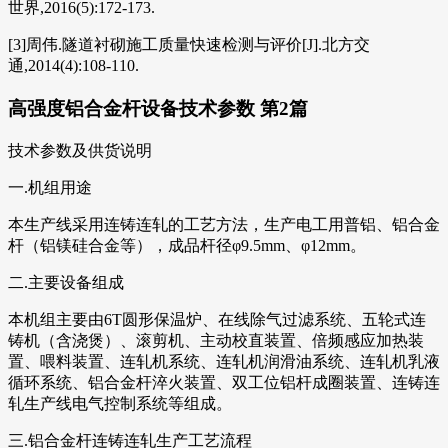
世界,2016(5):172-173.
[3]周伟.隧道衬砌施工质量快速检测与评价[J].北方交
通,2014(4):108-110.
高强度铝合金杆设备技术参数 第2篇
技术参数及供货说明
一.机组用途
本生产线采用连铸连轧的工艺方法，生产电工用普铝、铝合金
杆（铝镁硅合金等），成品杆径φ9.5mm、φ12mm。
二.主要设备组成
本机组主要由6T圆形保温炉、在线除气过滤系统、五轮式连
铸机（含浇煲）、滚剪机、主动校直装置、倍频感应加热装
置、喂料装置、连轧机系统、连轧机润滑油系统、连轧机乳液
循环系统、铝合金杆淬火装置、双工位铝杆成圈装置、连铸连
轧生产线电气控制系统等组成。
三.铝合金杆连铸连轧生产工艺流程