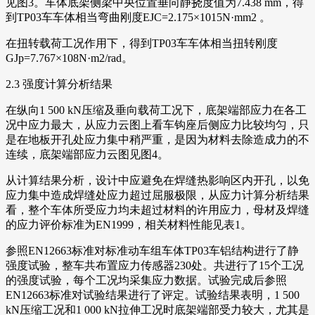
见图3。车体底架侧梁中央位置垂向静挠度值为7.438 mm，得
到TP03车车体相当弯曲刚度EJC=2.175×1015N·mm2 。
在扭转载荷工况作用下，得到TP03车车体相当扭转刚度
GJp=7.767×108N·m2/rad。
2.3 强度计算分析结果
在纵向1 500 kN压缩及垂向载荷工况下，底架端部应力在各工
况中应力最大，从应力云图上看车钩座后侧应力比较均匀，只
是在地板开孔处应力集中稍严重，是因为材料去除造成力的不
连续，底架端部应力云图见图4。
从计算结果分析，设计中应避免在焊缝热影响区内开孔，以免
应力集中造成焊缝处应力超过屈服极限，从应力计算分析结果
看，整个车体所受应力均未超过材料的许用应力，母材及焊缝
的应力评价标准为EN1999，相关材料性能见表1。
参照EN12663标准对标准动车组车体TP03车铝结构进行了静
强度试验，整车共布置应力传感器230处。共进行了15个工况
的强度试验，每个工况均采集应力数据。试验完成后参照
EN12663标准对试验结果进行了评定。试验结果表明，1 500
kN压缩工况和1 000 kN拉伸工况时底架端部受力较大，尤其是