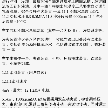
进行润滑、冷却，最后乳液全部通过底座上的回流槽，经过回
流管回到乳液池。其中一路可根据出轧温度工艺要求自动调节
乳液流量。铝合金杆淬火装置 一套 11.1 冷却水温度 ≤35℃
11.2 冷却水压 0.3-0.5MPA 11.3 淬冷段长度 6000mm 11.4 淬冷
后温度 <100℃
主要包括冷却水系统两套（其中一台为备用）、淬冷系统等。
淬火装置淬火分八区连续进行，收线导管出口处装有吹水装
置，冷却介质为浇铸机循环水，包括进出管道及阀门。收杆装
置 一 套
主要由操作平台、夹送装置、引桥、环形摆线装置、贮线装
置、小车等组成。
12.1 牵引装置（用户自选）
12.1.1牵引速度
4m/s（最大）12.1.2牵引电机
5.5kw，1500r.p.m(AC)该装置采用双主动夹送，弹簧调整压
力。由直流电机通过三角带传动带动一夹送辊转动，同时通过