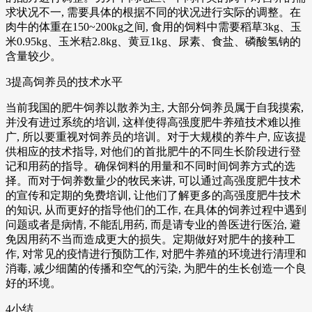
求状况不一, 需要具体的根据不同的状况进行实际的调整。在
肉牛的体重在150~200kg之间, 食用的饲料中需要稻草3kg、玉
米0.95kg、玉米秸2.8kg、黄豆1kg、尿素、食盐、磷酸氢钠的
含量较少。
3提高饲养员的技术水平
当前我国的肥牛饲养以散养为主, 大部分饲养员属于自我摸索,
并没有进过系统的培训, 这样使得高强度肥牛养殖技术难以推
广, 所以要重视对饲养员的培训。对于大规模的养牛户, 应该提
供相应的技术指导, 对他们的首批肥牛的不同生长阶段进行登
记和用药的指导。确保饲料的用量和不同时间饲养方式的选
择。而对于饲养数量少的牧民来讲, 可以通过高强度肥牛技术
的宣传和定期的免费培训, 让他们了解更多的高强度肥牛技术
的知识, 从而更好的指导他们的工作, 在具体的饲养过程中遇到
问题或者是病情, 不能乱用药, 而是请专业的兽医进行医治, 避
免因用药不当而造成更大的损失。定期做好对肥牛的接种工
作, 对常见的疫情进行预防工作, 对肥牛养殖的环境进行清理和
消毒, 减少细菌的传播和空气的污染, 为肥牛的生长创造一个良
好的环境。
4小结