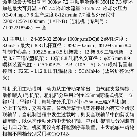
频电源最大输出功率 300kw 7.2 中频电源频率 350HZ 7.3 锭坯
加热最大可升温 70℃ 7.4 冷却水流量 >15t/h 7.5 冷却水压力
0.3-0.4 mpa 7.6 生产速度 8-12 m/min 7.7 设备外形尺寸
2200×1256×1000mm（L×H×B）连轧机（专利号：
ZL022218548）一 套
8.1 主电机： Z4-355-32 250kw 1000r.p.m(DC)8.2 终轧速度：
3.6m/s（最大）8.3 出杆直径： Φ9.5±0.2mm、Φ12±0.5mm 8.4
轧制中心高： 1052.5 mm 8.5 机架数： 12 架 8.6 二辊机架： 2
架 8.7 三辊Y型机架： 10架 8.8 轧辊名义直径： φ255 mm 8.9
喂料装置气缸： CA100B75－AB（10A－5）8.10 喂料装置电
控阀： F25D－L12 8.11 轧辊材质： 5CrMnMo（盐浴炉整体淬
火）
轧机采用主动喂料，动力从主传动箱输出，由气缸夹紧铸锭，
助推喂入1号机架。粗轧部分采用2付Φ255mm两辊式机架，立
辊1付，平辊1付，精轧部分采用12付φ255mm三辊Y型机架，
分上下传动，交替布置。传动牙箱于机架连接处均有安全齿形
联轴节，当轧制过程中发生过载时，则安全联轴节中的剪切销
被剪断，以保护传动牙箱中齿轮和轴。每付机架前后分别装有
进出口导位。机架间设有堆杆检测停车装置。主齿轮箱中齿轮
根据不同档分别采用40CrQT42-