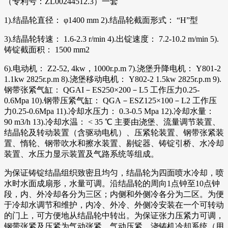
（专利号：ZL00244512.3）一套
1).结晶轮直径： φ1400 mm 2).结晶轮截面形式： “H”型
3).结晶轮转速： 1.6-2.3 r/min 4).出锭速度： 7.2-10.2 m/min 5).
铸锭截面积： 1500 mm2
6).电动机： Z2-52, 4kw，1000r.p.m 7).浇堡升降电机： Y801-2
1.1kw 2825r.p.m 8).浇堡移动电机： Y802-2 1.5kw 2825r.p.m 9).
钢带张紧气缸： QGAI－ES250×200－L5 工作压力0.25-
0.6Mpa 10).钢带压紧气缸： QGA－ESZ125×100－L2 工作压
力0.25-0.6Mpa 11).冷却水压力： 0.3-0.5 Mpa 12).冷却水量：
90 m3/h 13).冷却水温： < 35 ℃ 主要由浇堡、流量调节装置、
结晶轮及转动装置（含驱动电机）、压紧轮装置、钢带张紧装
置、惰轮、钢带吹水和擦水装置、剔锭器、铸锭引桥、水冷却
装置、水压力显示装置及气路系统等组成。
为保证铸锭结晶组织致密且均匀，结晶轮为四面喷水冷却，喷
水时水面成扇形，水量可调。沿结晶轮的周向1点钟至10点钟
段，内、外冷却各分为三区；内侧和外侧冷各分为二区。为便
于冷却水调节和维护，内冷、外冷、外侧冷安装在一个可转动
的门上，可方便地从结晶轮中转出。为保证张力压紧力可调，
钢带张紧及压紧为气动张紧、气动压紧。浇铸机冷却系统（用