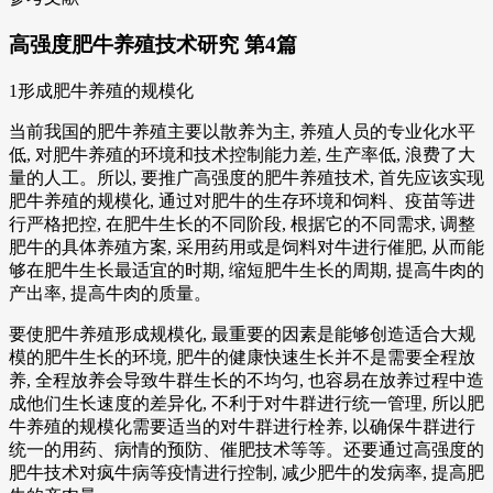
高强度肥牛养殖技术研究 第4篇
1形成肥牛养殖的规模化
当前我国的肥牛养殖主要以散养为主, 养殖人员的专业化水平
低, 对肥牛养殖的环境和技术控制能力差, 生产率低, 浪费了大
量的人工。所以, 要推广高强度的肥牛养殖技术, 首先应该实现
肥牛养殖的规模化, 通过对肥牛的生存环境和饲料、疫苗等进
行严格把控, 在肥牛生长的不同阶段, 根据它的不同需求, 调整
肥牛的具体养殖方案, 采用药用或是饲料对牛进行催肥, 从而能
够在肥牛生长最适宜的时期, 缩短肥牛生长的周期, 提高牛肉的
产出率, 提高牛肉的质量。
要使肥牛养殖形成规模化, 最重要的因素是能够创造适合大规
模的肥牛生长的环境, 肥牛的健康快速生长并不是需要全程放
养, 全程放养会导致牛群生长的不均匀, 也容易在放养过程中造
成他们生长速度的差异化, 不利于对牛群进行统一管理, 所以肥
牛养殖的规模化需要适当的对牛群进行栓养, 以确保牛群进行
统一的用药、病情的预防、催肥技术等等。还要通过高强度的
肥牛技术对疯牛病等疫情进行控制, 减少肥牛的发病率, 提高肥