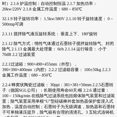
时）2.1.6 炉温控制：自动控制恒温 2.1.7 加热功率：
20kw/220V 2.1.8 金属工作温度：680－850℃
32.1.9 转子旋转功率： 1.5kw/380V 2.1.10 转子旋转速度： 0－
500rmp可调
2.1.11 搅拌除气液压旋转系统： 垂直上下、180º旋转
2.1.12 除气方式：惰性气体通过石墨转子搅拌旋转除气、封闭
除气 2.1.13 金属最大处理量： 6t/h 2.1.14 运行噪音： 小于
70dB 2.2 过滤装置
2.2.1过滤箱：900×490×455mm（外型），
390×390×400mm（内腔）2.2.2 过滤箱容量： 100±50kg 2.2.3
金属工作温度：680－850℃
2.2.4 蜂窝状陶瓷过滤板： 30ppi：381×381×50mm 2.2.5石墨转
子（德国SGL公司）：长期使用寿命60天/根 2.2.6 通过量：
100－150kg/min 在线除气过滤系统包括熔体除气装置和过滤装
置；除气装置采用单根“U”型硅碳棒外套加热器保护套浸入式
加热，温度自动控制；石墨转子为无级调速，加热器和石墨转
子可单独液压提升，除气箱有合理的清渣孔。3 五轮式连铸机