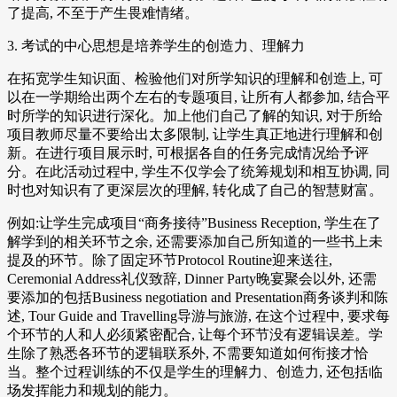
了提高, 不至于产生畏难情绪。
3. 考试的中心思想是培养学生的创造力、理解力
在拓宽学生知识面、检验他们对所学知识的理解和创造上, 可
以在一学期给出两个左右的专题项目, 让所有人都参加, 结合平
时所学的知识进行深化。加上他们自己了解的知识, 对于所给
项目教师尽量不要给出太多限制, 让学生真正地进行理解和创
新。在进行项目展示时, 可根据各自的任务完成情况给予评
分。在此活动过程中, 学生不仅学会了统筹规划和相互协调, 同
时也对知识有了更深层次的理解, 转化成了自己的智慧财富。
例如:让学生完成项目“商务接待”Business Reception, 学生在了
解学到的相关环节之余, 还需要添加自己所知道的一些书上未
提及的环节。除了固定环节Protocol Routine迎来送往,
Ceremonial Address礼仪致辞, Dinner Party晚宴聚会以外, 还需
要添加的包括Business negotiation and Presentation商务谈判和陈
述, Tour Guide and Travelling导游与旅游, 在这个过程中, 要求每
个环节的人和人必须紧密配合, 让每个环节没有逻辑误差。学
生除了熟悉各环节的逻辑联系外, 不需要知道如何衔接才恰
当。整个过程训练的不仅是学生的理解力、创造力, 还包括临
场发挥能力和规划的能力。