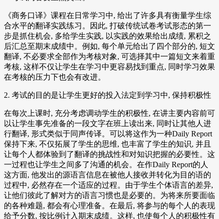
《商务口译》课程在日常学习中, 给出了许多具有衡量学生综
合水平的翻译实践练习。因此, 打破传统试卷考试形态的第一
步是抓住机会, 多给学生实践, 以实践的效果给出成绩, 累积之
后汇总至期末成绩中。例如, 每个单元给出了四个部分的, 短文
翻译, 不必要求全部作为考核对象, 可选择其中一篇短文来着重
考核, 这样不仅让学生在学习中更容易找到重点, 同时学习效果
在考核的压力下也会有改进。
2. 考试的目的是让学生更好的投入法定到学习中, 保持积极性
在每次上课时, 充分考虑调动学生的积极性, 在讲主要内容前可
以让学生事先准备的一段文字在班上读出来, 同时让其他人进
行翻译, 形式类似于同声传译。可以将这作为一种Daily Report
保持下来, 不仅拓展了学生的思维, 也丰富了学生的知识, 并且
让每个人都体验到了翻译的挑战性和对知识把握的必要性。这
一过程也让学生之间多了沟通的机会。在作Daily Report的人
这方面, 他发出的源语言信息在被他人接收并转化为目的语的
过程中, 必然存在一个适应的过程。由于学生个体语言的差异,
让他们彼此了解对方的语言习惯也是必要的。为将来所要面临
的各种难题, 都会有心理准备。在最后, 将参与的每个人的表现
给予分数, 按比例计入期末成绩。这样, 也使每个人的积极性有