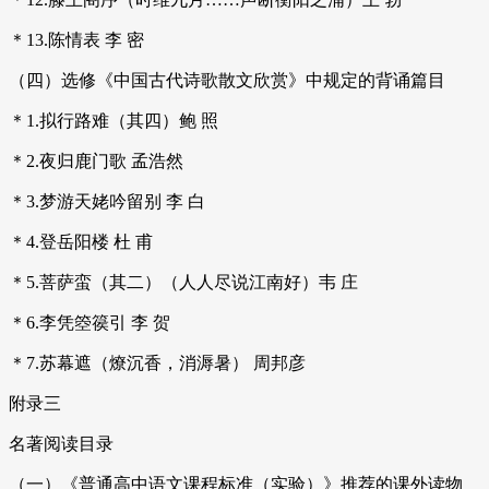
＊13.陈情表 李 密
（四）选修《中国古代诗歌散文欣赏》中规定的背诵篇目
＊1.拟行路难（其四）鲍 照
＊2.夜归鹿门歌 孟浩然
＊3.梦游天姥吟留别 李 白
＊4.登岳阳楼 杜 甫
＊5.菩萨蛮（其二）（人人尽说江南好）韦 庄
＊6.李凭箜篌引 李 贺
＊7.苏幕遮（燎沉香，消溽暑） 周邦彦
附录三
名著阅读目录
（一）《普通高中语文课程标准（实验）》推荐的课外读物