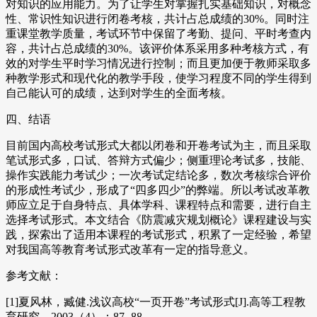
对知识的应用能力。为了让学生对掌握扎实基础知识，对概念
性、常识性知识进行闭卷考核，共计占总成绩的30%。同时注
重课堂教学质量，考试环节中保留了考勤、提问、平时考查内
容，共计占总成绩的30%。该评价体系采用多种考核方式，有
效的对学生平时学习情况进行控制；而且更加便于教师采取多
种教学形式和现代化的教学手段，使学习程度不同的学生得到
自己能认可的成绩，达到对学生的全面考核。
四、结语
目前国内高校考试形式大都以闭卷和开卷考试为主，而且采取
笔试形式多，口试、答辩方式偏少；侧重理论考试多，技能、
操作实践能力考试少；一次考试定结论多，数次考核综合评价
的形成性考试少，形成了“四多四少”的弊端。所以考试改革教
师应立足于自身特点、具体学科、课程特点和需要，进行自主
选择考试形式。本文结合《防震减灾规划概论》课程建设与实
践，探索出了适用本课程的考试形式，积累了一定经验，希望
对我国高等教育考试形式改革有一定的指导意义。
参考文献：
[1]夏风林，臧健.浅议高校“一页开卷”考试形式[J].高等工程教
育研究，2003（4）：87- 88.