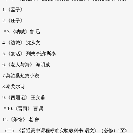
1.《孟子》
2.《庄子》
＊3.《呐喊》鲁 迅
4.《边城》 沈从文
5.《复活》 列夫·托尔斯泰
6.《老人与海》 海明威
7.莫泊桑短篇小说
8.泰戈尔诗
9.《西厢记》 王实甫
＊10.《雷雨》 曹 禺
11.《茶馆》 老 舍
（二）《普通高中课程标准实验教科书·语文》（必修）1至5