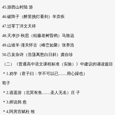
45.游西山村陆 游
46.破阵子（醉里挑灯看剑）辛弃疾
47.过零丁洋文天祥
48.天净沙·秋思（枯藤老树昏鸦）马致远
49.山坡羊·潼关怀古（峰峦如聚）张养浩
50.己亥杂诗（浩荡离愁白日斜）龚自珍
（二）《普通高中语文课程标准（实验）》中建议的诵读篇目
＊1.劝学（君子曰：学不可以已……用心躁也）
荀子
＊2.逍遥游（北冥有鱼……圣人无名）庄 子
＊3.师说韩 愈
＊4.阿房宫赋杜 牧