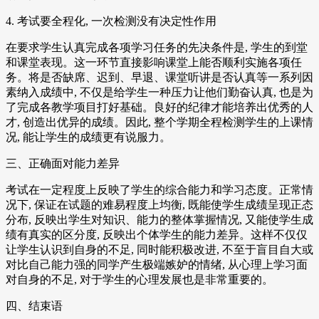
4. 考试要全程化, 一次检测没有决定性作用
在要求学生认真完成各项学习任务的先决条件是, 学生的到堂
和课堂表现。这一环节直接影响课堂上能否顺利实施各项任
务。将是否缺席、迟到、早退、课堂听讲是否认真等一系列因
素纳入成绩中, 不仅是给学生一种压力让他们勤奋认真, 也是为
了完成各教学项目打好基础。良好的纪律才能培养出优秀的人
才, 创造出优异的成绩。因此, 整个学期全程检测学生的上课情
况, 能让学生的成绩更有说服力。
三、正确面对能力差异
考试在一定程度上反映了学生的综合能力和学习态度。正常情
况下, 保证在试题的难易程度上均衡, 既能使学生成绩呈现正态
分布, 反映出学生对知识、能力的整体掌握情况, 又能使学生成
绩有真实的区分度, 反映出个体学生的能力差异。这样不仅仅
让学生认识到自身的不足, 同时能积极改进, 不至于盲目自大或
对比自己能力强的同学产生极端嫉妒的情绪, 从心理上学习面
对自身的不足, 对于学生的心理发展也是非常重要的。
四、结束语