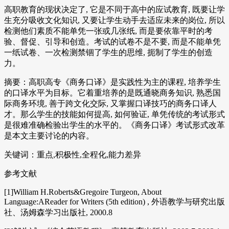
高职教育的现状决定了, 它是不同于高中的应试教育, 既要让学
生充分吸收文化知识, 又要让学生动手去适应未来的岗位, 所以
检测他们素质不能单凭一张或几张纸, 而是要依靠平时的考
验、督促、引导和创造。考试的试卷不是不要, 而是不能单凭
一纸试卷、一次检测禁锢了学生的思维, 扼制了学生的创造
力。
摘要：高职高专《商务口译》是实践性为主的课程, 培养学生
的口译水平为目标。它着重培养的是既通晓商务知识, 熟悉国
际商务环境, 善于跨文化交际, 又掌握口译技巧的商务口译人
才。那么学生的技能如何提高, 如何验证, 单凭传统的考试形式
是很难准确检验出学生的水平的。《商务口译》考试形式改革
是本文主要讨论的内容。
关键词：重点,积极性,全程化,能力差异
参考文献
[1]William H.Roberts&Gregoire Turgeon, About
Language:AReader for Writers (5th edition) , 外语教学与研究出版
社、汤姆森学习出版社, 2000.8