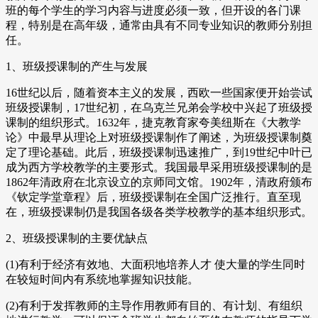
班的每个学生的学习内容与进度必须一致，但开设的各门课
程，特别是在高年级，通常由具有不同专业知识的教师分别担
任。
1、班级授课制的产生与发展
16世纪以后，随着资本主义的发展，西欧一些国家便开始尝试
班级授课制，17世纪初，在乌克兰兄弟会学校中兴起了班级授
课制的组织形式。1632年，捷克教育家夸美纽斯在《大教学
论》中最早从理论上对班级授课制作了阐述，为班级授课制奠
定了理论基础。此后，班级授课制迅速推广，到19世纪中叶已
成为西方学校教学的主要形式。我国最早采用班级授课制的是
1862年清政府在北京设立的京师同文馆。1902年，清政府颁布
《钦定学堂章程》后，班级授课制在全国广泛推行。直至现
在，班级授课制仍是我国各级各类学校教学的基本组织形式。
2、班级授课制的主要优缺点
(1)有利于经济有效地、大面积地培养人才 使大量的学生同时
在较短时间内有系统地掌握知识技能。
(2)有利于发挥教师的主导作用教师有目的、有计划、有组织