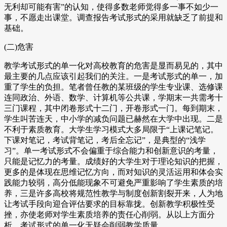
无利却可能有害”的认知，使得多数老师觉得多一事不如少一
事，不愿走出课堂。调查报告考试形式的采用就缺乏了前提和
基础。
(二)危害
教学考试形式的单一化对高校教育的危害是显而易见的，其中
最主要的几点应该引起我们的关注。一是考试形式的单一，加
重了学生的负担。笔者曾任教的某班级的学生专业课、选修课
连同政治、外语、数学、计算机等公共课，学期末一共需考十
三门课程，其中闭卷形式十二门，开卷形式一门。每到期末，
学生叫苦连天，中小学的减负问题已赫然在大学中出现。二是
不利于素质教育。大学生学习模式大多局限于“上课记笔记。
下课对笔记，考试背笔记，考后全忘记”，是典型的“浅学
习”。单一考试形式不会偏重于综合能力和创新意识的考量，
只能是记忆力的考量。成绩好的大学生对于理论知识的把握，
更多的是体现在思维记忆方向，而对知识的灵活运用和体会实
践能力较弱，高分低能现象不可避免严重影响了学生素质的培
养，三是许多高校将规范性教学与制度创新割裂开来，人为地
让考试手段向迎合评估要求的目标靠拢。创新教学积极性受
挫，亦使老师对学生素质培养的责任心削弱。从以上方面分
析，考试形式的单一化无疑会削弱教学质量。