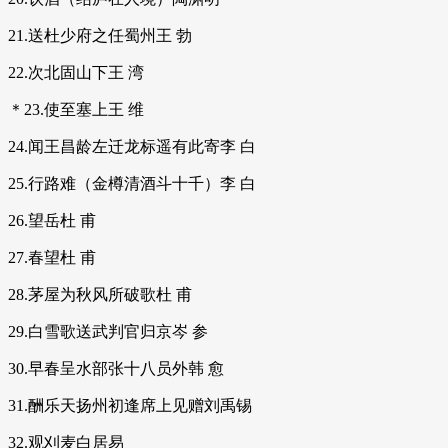
21.送杜少府之任蜀州王 勃
22.次北固山下王 湾
＊23.使至塞上王 维
24.闻王昌龄左迁龙标遥有此寄李 白
25.行路难（金樽清酒斗十千）李 白
26.望岳杜 甫
27.春望杜 甫
28.茅屋为秋风所破歌杜 甫
29.白雪歌送武判官归京岑 参
30.早春呈水部张十八员外韩 愈
31.酬乐天扬州初逢席上见赠刘禹锡
32.观刈麦白居易