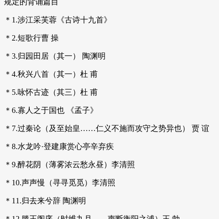
规定的背诵篇目
＊1.涉江采芙蓉《古诗十九首》
＊2.短歌行曹 操
＊3.归园田居（其一） 陶渊明
＊4.秋兴八首（其一）杜 甫
＊5.咏怀古迹（其三）杜 甫
＊6.寡人之于国也 《孟子》
＊7.过秦论（及至始皇……仁义不施而攻守之势异也） 贾 谊
＊8.水龙吟·登建康赏心亭辛弃疾
＊9.醉花阴（薄雾浓云愁永昼）李清照
＊10.声声慢（寻寻觅觅）李清照
＊11.归去来兮辞 陶渊明
＊12.滕王阁序（时维九月……声断衡阳之浦）王 勃