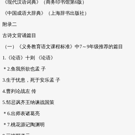
《现代汉语词典》（商务印书馆第6版）
《中国成语大辞典》（上海辞书出版社）
附录二
古诗文背诵篇目
（一）《义务教育语文课程标准》中7～9年级推荐的篇目
1.《论语》十则 《论语》
＊2.鱼我所欲也孟 子
3.生于忧患，死于安乐孟 子
4.曹刿论战左 传
5.邹忌讽齐王纳谏战国策
＊6.出师表诸葛亮
＊7.桃花源记陶渊明