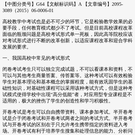
【中图分类号】G64【文献标识码】A 【文章编号】2095-
3089（2015）06-0006-01
高校教学中考试也是必不可少的环节，它是检验教学效果的必
要手段，任何教育模式都少不了考试。但是目前高校课程改革
面临的瓶颈问题是高校考试形式单一死板，因此高等院校应该
对考试形式进行不断的改革创新，以适应课程改革和迎合学科
发展的要求。
一、我国高校中常见的考试形式
闭卷考试考生只可以独立完成试题，不可以看课本和资料，不
可以与其他考生商量答案、传答案等。这种考试可以有效检验
学生对基本理论和基本概念的掌握程度，能有效巩固学生的基
础性知识，对基础性课程可以采用该种考试方式，但是这种考
试模式使得学校中出现“高分低能”者，对应用型专业课程是不
适用的，极大的挫伤了学生的创造性和学习积极性。
开卷考试是考生可以自由携带资料、课本参加考试。半开卷考
试是介于闭卷考试和开卷考试两者之间的考试方式。半开卷考
试与开卷考试的区别在于只允许考生携带指定的资料进入考
场。开卷考试有利于培养学生搜集和处理信息的能力、分析问