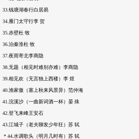
33.钱塘湖春行白居易
34.雁门太守行李 贺
35.赤壁杜 牧
36.泊秦淮杜 牧
37.夜雨寄北李商隐
38.无题（相见时难别亦难）李商隐
39.相见欢（无言独上西楼）李 煜
40.渔家傲（塞上秋来风景异）范仲淹
41.浣溪沙（一曲新词酒一杯）晏 殊
42.登飞来峰王安石
43.江城子（老夫聊发少年狂）苏 轼
＊44.水调歌头（明月几时有）苏 轼