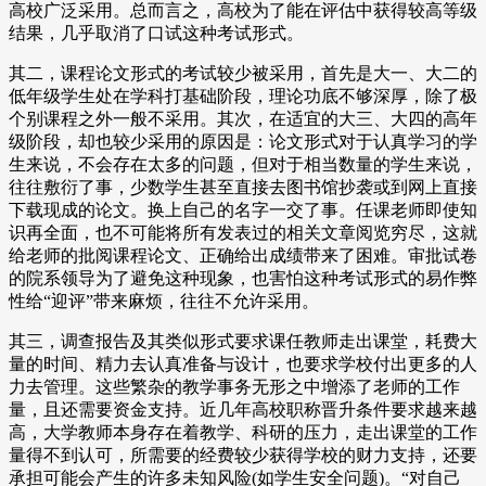
高校广泛采用。总而言之，高校为了能在评估中获得较高等级
结果，几乎取消了口试这种考试形式。
其二，课程论文形式的考试较少被采用，首先是大一、大二的
低年级学生处在学科打基础阶段，理论功底不够深厚，除了极
个别课程之外一般不采用。其次，在适宜的大三、大四的高年
级阶段，却也较少采用的原因是：论文形式对于认真学习的学
生来说，不会存在太多的问题，但对于相当数量的学生来说，
往往敷衍了事，少数学生甚至直接去图书馆抄袭或到网上直接
下载现成的论文。换上自己的名字一交了事。任课老师即使知
识再全面，也不可能将所有发表过的相关文章阅览穷尽，这就
给老师的批阅课程论文、正确给出成绩带来了困难。审批试卷
的院系领导为了避免这种现象，也害怕这种考试形式的易作弊
性给“迎评”带来麻烦，往往不允许采用。
其三，调查报告及其类似形式要求课任教师走出课堂，耗费大
量的时间、精力去认真准备与设计，也要求学校付出更多的人
力去管理。这些繁杂的教学事务无形之中增添了老师的工作
量，且还需要资金支持。近几年高校职称晋升条件要求越来越
高，大学教师本身存在着教学、科研的压力，走出课堂的工作
量得不到认可，所需要的经费较少获得学校的财力支持，还要
承担可能会产生的许多未知风险(如学生安全问题)。“对自己