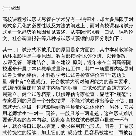
(一)成因
高校课程考试形式尽管在学术界有一些探讨，却大多局限于对
形式多元化的必要性以及方法的阐述上，而对高校课程考试形
式单一化趋势的原因鲜见表述。从实际情况看，口试、课程论
文、社会调查报告等几种考试形式萎缩的原因分别如下：
其一，口试形式不被采用的原因是多方面的，其中本科教学评
估环境影响是主要原因。教育部按照“以评促进、以评促改、
以评促管、评建结合、重在建设”原则，近年来在全国高等院
校逐步开展了本科教学质量评估工作，其中一项重要内容是对
试卷质量的评估。本科教学考试试卷检查评价表里“选题质
量”项中有“命题规范、符合教学大纲对知识能力的基本要求、
试题能覆盖课程的基本内容”的标准。口试形式的命题方式不
易建立、健全试卷档案，以供评估专家检查，显然不“规范”；
专家看到的只是一个分数结果，不能对试卷作出综合评估，自
然就无法评级，也就影响到教学质量的总体评价。另外，它采
用老师学生“一对一”问答。一般只考一两道题，这种形式难以
覆盖课程的基本内容。因此各高校在试卷试题审批这一环节
中，就会将口试形式否定，要求采用其他形式。闭卷、开卷形
式传统性的延续，加上它们的“规范性”且容易被建档，而被各