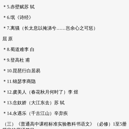
＊5.赤壁赋苏 轼
＊6.氓《诗经》
＊7.离骚（长太息以掩涕兮……岂余心之可惩）
屈 原
＊8.蜀道难李 白
＊9.登高杜 甫
＊10.琵琶行白居易
＊11.锦瑟李商隐
＊12.虞美人（春花秋月何时了）李 煜
＊13.念奴娇（大江东去）苏 轼
＊14.永遇乐（千古江山）辛弃疾
（三）《普通高中课程标准实验教科书语文》（必修）1至5册